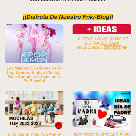
¡¡Disfruta De Nuestro Friki-Blog!!
10 IDEAS LOCAS (o No) DE
DISFRACES PARA
HALLOWEEN 2️⃣0️⃣2️⃣6️⃣ 🎃
Las Mejores Canciones De K-
Pop Demon Hunters (Netflix):
Guía Completa Y Canciones
En Español
⭐ ¡Vuelta Al Cole Con Estilo!
🎁 7 IDEAS De REGALO En El