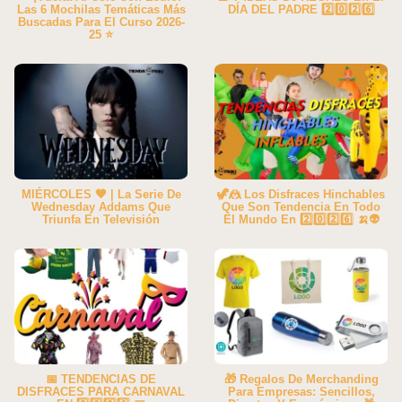
Las 6 Mochilas Temáticas Más
DÍA DEL PADRE 2️⃣0️⃣2️⃣6️⃣
Buscadas Para El Curso 2026-
25 ⭐
MIÉRCOLES 🖤 | La Serie De
🦖🤼 Los Disfraces Hinchables
Wednesday Addams Que
Que Son Tendencia En Todo
Triunfa En Televisión
El Mundo En 2️⃣0️⃣2️⃣6️⃣ 🍌👽
📅 TENDENCIAS DE
🎁 Regalos De Merchanding
DISFRACES PARA CARNAVAL
Para Empresas: Sencillos,