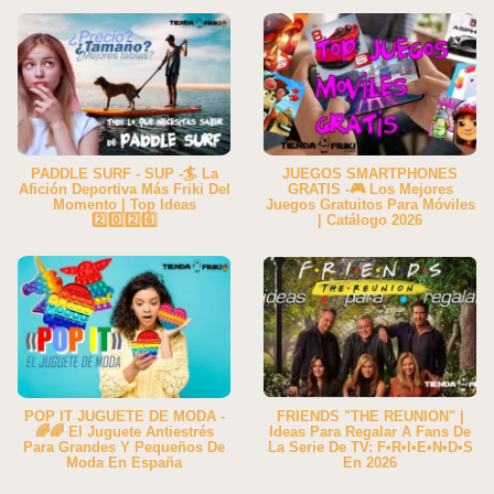
PADDLE SURF - SUP -🏄 La
JUEGOS SMARTPHONES
Afición Deportiva Más Friki Del
GRATIS -🎮 Los Mejores
Momento | Top Ideas
Juegos Gratuitos Para Móviles
2️⃣0️⃣2️⃣6️⃣
| Catálogo 2026
POP IT JUGUETE DE MODA -
FRIENDS "THE REUNION" |
🌈🌈 El Juguete Antiestrés
Ideas Para Regalar A Fans De
Para Grandes Y Pequeños De
La Serie De TV: F•R•I•E•N•D•S
Moda En España
En 2026