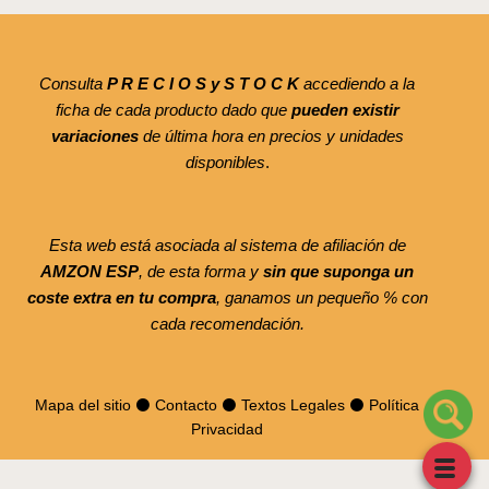
Consulta
P R E C I O S y S T O C K
accediendo a la
ficha de cada producto dado que
pueden existir
variaciones
de última hora en precios y unidades
disponibles
.
Esta web está asociada al sistema de afiliación de
AMZON ESP
, de esta forma y
sin que suponga un
coste extra en tu compra
, ganamos un pequeño % con
cada recomendación.
Mapa del sitio
⚫
Contacto
⚫
Textos Legales
⚫
Política
Privacidad