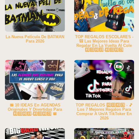
La Nueva Película De BATMAN
TOP REGALOS ESCOLARES -
Para 2026
🎒 Las Mejores Ideas Para
Regalar En La Vuelta Al Cole
2️⃣0️⃣2️⃣5️⃣-2️⃣0️⃣2️⃣6️⃣
📅 10 IDEAS En AGENDAS
TOP REGALOS 2️⃣0️⃣2️⃣6️⃣ - 🎵
Originales Y Divertidas Para
Los 7 Mejores Regalos Para
2️⃣0️⃣2️⃣5️⃣-2️⃣0️⃣2️⃣6️⃣ 📅
Comprar A Un/a TikToker En
2026