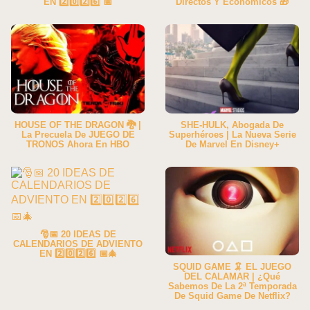
EN 2️⃣0️⃣2️⃣6️⃣ 📅
Directos Y Económicos 🎁
HOUSE OF THE DRAGON 🐉 |
SHE-HULK, Abogada De
La Precuela De JUEGO DE
Superhéroes | La Nueva Serie
TRONOS Ahora En HBO
De Marvel En Disney+
🎅📅 20 IDEAS DE
CALENDARIOS DE ADVIENTO
EN 2️⃣0️⃣2️⃣6️⃣ 📅🎄
SQUID GAME 🦑 EL JUEGO
DEL CALAMAR | ¿Qué
Sabemos De La 2ª Temporada
De Squid Game De Netflix?