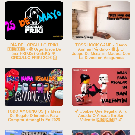
DÍA DEL ORGULLO FRIKI
TOSS HOOK GAME - Juego
2️⃣0️⃣2️⃣6️⃣ - 🤓 Orgullosos De
Anillas Péndulo - 🔴🪀 El
Ser FRIKIS / GEEKS 💬
Juego De Mesa En Madera Con
ORGULLO FRIKI 2026 🦸
La Diversión Asegurada
TODO AMOUNG US | 7 Ideas
💕 ¿Sabes Qué Regalar A Tu
De Regalo Diferentes Para
Amado O Amada En San
Comprar AmongUs En 2026
Valentín 2️⃣0️⃣2️⃣6️⃣? 💕