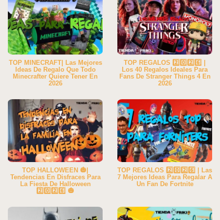
TOP MINECRAFT| Las Mejores
TOP REGALOS 2️⃣0️⃣2️⃣6️⃣ |
Ideas De Regalo Que Todo
Los 40 Regalos Ideales Para
Minecrafter Quiere Tener En
Fans De Stranger Things 4 En
2026
2026
TOP HALLOWEEN 🎃|
TOP REGALOS 2️⃣0️⃣2️⃣6️⃣ | Las
Tendencias En Disfraces Para
7 Mejores Ideas Para Regalar A
La Fiesta De Halloween
Un Fan De Fortnite
2️⃣0️⃣2️⃣6️⃣ 🎃