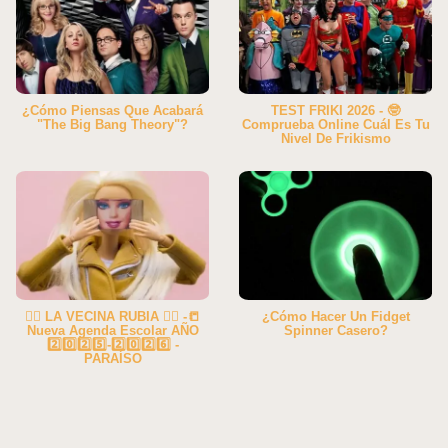
¿Cómo Piensas Que Acabará
TEST FRIKI 2026 - 🤓
"The Big Bang Theory"?
Comprueba Online Cuál Es Tu
Nivel De Frikismo
👱‍♀️ LA VECINA RUBIA 👱‍♀️ -📒
¿Cómo Hacer Un Fidget
Nueva Agenda Escolar AÑO
Spinner Casero?
2️⃣0️⃣2️⃣5️⃣-2️⃣0️⃣2️⃣6️⃣ -
PARAÍSO