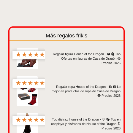
Más regalos frikis
★
★
★
★
★
Regalar figura House of the Dragon - ❤️ 🗿 Top
Ofertas en figuras de Casa de Dragón 🔴
Precios 2026
★
★
★
★
★
Regalar ropa House of the Dragon - 🛍️ 🛍️ Lo
mejor en productos de ropa de Casa de Dragón
🔵 Precios 2026
★
★
★
★
★
Top disfraz House of the Dragon - 💡 🎭 Top en
cosplays y disfraces de House of the Dragon 🔝
Precios 2026