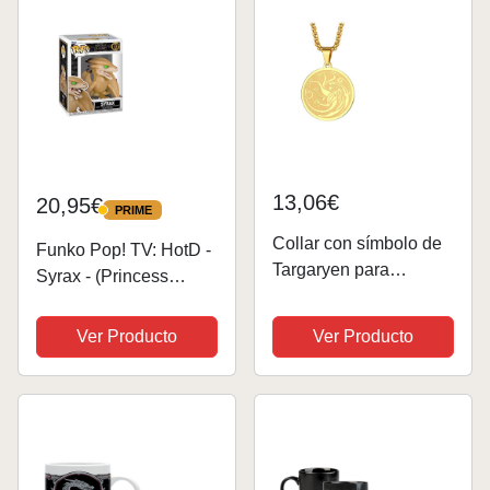
Fans -...
Coleccionable - Idea
de...
13,06€
20,95€
PRIME
PRIME
Collar con símbolo de
Funko Pop! TV: HotD -
Targaryen para
Syrax - (Princess
hombres y mujeres,
Rhaenyra’s Dragon) -
colgante de dragón de
House Of The Dragon -
Ver Producto
Ver Producto
3 cabezas, colgante de
Figura de Vinilo
balerión, meraxes y
Coleccionable - Idea
Vhagar, cadena de
de Regalo- Mercancia
cuello de dragón...
Oficial -...