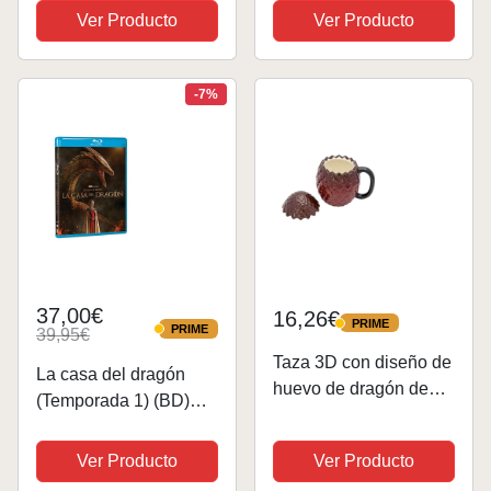
GOT HOUSE OF
The Dragon - Figura de
Ver Producto
Ver Producto
DRAGON YOUNG
Vinilo Coleccionable -
ADULT
Idea de Regalo-
Mercancia Oficial -
-7%
Juguetes para...
37,00€
16,26€
PRIME
PRIME
PRIME
39,95€
PRIME
Taza 3D con diseño de
La casa del dragón
huevo de dragón de
(Temporada 1) (BD)
Juego de Tronos
[Blu-ray]
Ver Producto
Ver Producto