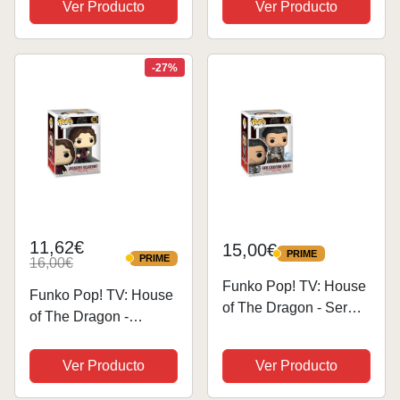
Coleccionable - Idea
Ver Producto
Ver Producto
Coleccionable - Idea
de Regalo- Mercancia
de Regalo- Mercancia
Oficial - Juguetes para
Oficial - Juguetes para
Niños y Adultos - TV
-27%
Niños y Adultos -...
Fans -...
11,62€
15,00€
PRIME
PRIME
PRIME
16,00€
PRIME
Funko Pop! TV: House
Funko Pop! TV: House
of The Dragon - Ser
of The Dragon -
Criston Cole -
Jacaerys Velaryon -
Exclusiva Amazon -
Figura de Vinilo
Ver Producto
Ver Producto
Figura de Vinilo
Coleccionable - Idea
Coleccionable - Idea