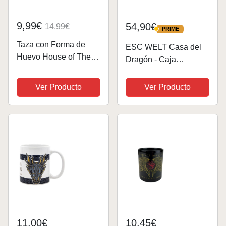
9,99€
54,90€
14,99€
PRIME
PRIME
Taza con Forma de
ESC WELT Casa del
Huevo House of The
Dragón - Сaja
Dragon - Taza de
Rompecabezas de
Cerámica 500ml,
Madera con
Ver Producto
Ver Producto
Regalo para Fans
Compartimentos
Ocultos para Adultos -
Caja Secreta para
Jugar en Familia - Caja
Escape Room para...
11,00€
10,45€