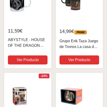
11,59€
14,99€
PRIME
PRIME
ABYSTYLE - HOUSE
Grupo Erik Taza Juego
OF THE DRAGON
de Tronos La casa del
Taza Dragon d'argent
Dragon, Termocolora -
Taza café cerámica
Ver Producto
Ver Producto
350 ml, Cambiente de
color | Tazas de café,
Tazas de desayuno:
-24%
Juego de...