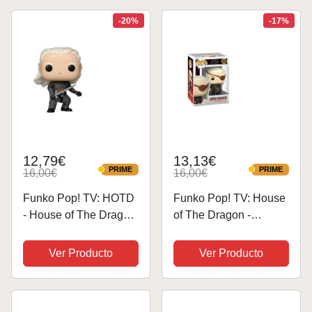
de Regalo- Mercancia
de Regalo- Mercancia
Oficial - Juguetes para
-20%
-17%
Oficial - Juguetes
Niños y Adultos -...
para...
12,79€
13,13€
PRIME
PRIME
16,00€
16,00€
PRIME
PRIME
Funko Pop! TV: HOTD
Funko Pop! TV: House
- House of The Dragon
of The Dragon -
- Figura de Vinilo
Aemond Targaryen -
Coleccionable - Idea
1/6 de Probabilidades
Ver Producto
Ver Producto
de Regalo- Mercancia
de Obtener la RARA
Oficial - Juguetes para
Variante Chase -
Niños y Adultos - TV
Figura de Vinilo