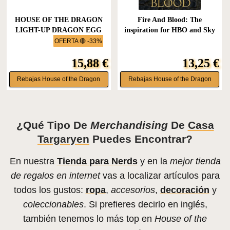
HOUSE OF THE DRAGON
Fire And Blood: The
LIGHT-UP DRAGON EGG
inspiration for HBO and Sky
KIT (RP...
TV...
OFERTA 🔴 -33%
15,88 €
13,25 €
Rebajas House of the Dragon
Rebajas House of the Dragon
¿Qué Tipo De
Merchandising
De
Casa
Targaryen
Puedes Encontrar?
En nuestra
Tienda para Nerds
y en la
mejor tienda
de regalos en internet
vas a localizar artículos para
todos los gustos:
ropa
,
accesorios
,
decoración
y
coleccionables
. Si prefieres decirlo en inglés,
también tenemos lo más top en
House of the