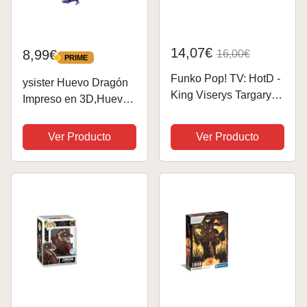
14,07€
8,99€
16,00€
PRIME
PRIME
Funko Pop! TV: HotD -
ysister Huevo Dragón
King Viserys Targaryen
Impreso en 3D,Huevo
Targaryen - House of
de Dragón, Juguete
The Dragon - Figura de
Fidget de Huevo
Ver Producto
Ver Producto
Vinilo Coleccionable -
Dragón Impreso en 3D,
Idea de Regalo-
Huevo Dragón con
Mercancia Oficial -
Figuras Dragón para
Juguetes...
Coches, Oficinas,...