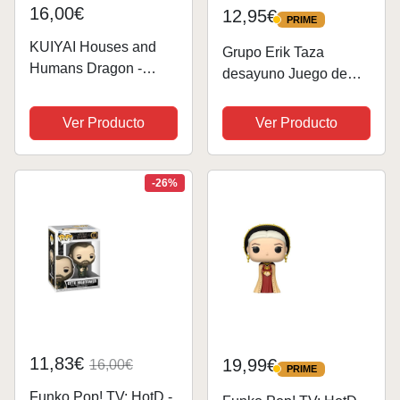
16,00€
12,95€
PRIME
PRIME
KUIYAI Houses and
Grupo Erik Taza
Humans Dragon -
desayuno Juego de
Bolsa con cremallera
Tronos La Casa del
para juegos de rol,
Dragon - Tazas
Ver Producto
Ver Producto
dragón y dados, regalo
originales para regalar
para los amantes de
Cerámica 350 ml Aptas
los videojuegos, Casas
lavavajillas | Tazas de
-26%
Humanuk, moda
café, te… - Regalos...
11,83€
19,99€
16,00€
PRIME
PRIME
Funko Pop! TV: HotD -