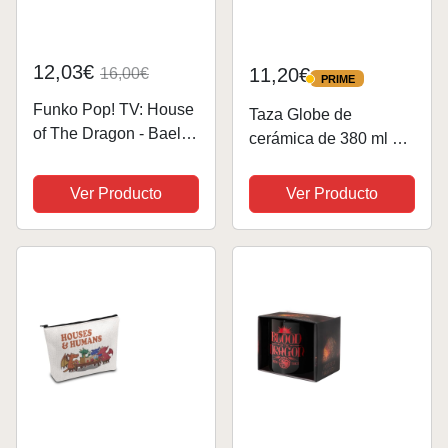
12,03€
11,20€
16,00€
PRIME
PRIME
Funko Pop! TV: House
Taza Globe de
of The Dragon - Baela
cerámica de 380 ml de
Targaryen - Figura de
Dragon Ball
Vinilo Coleccionable -
Ver Producto
Ver Producto
Idea de Regalo-
Mercancia Oficial -
Juguetes para Niños y
Adultos -...