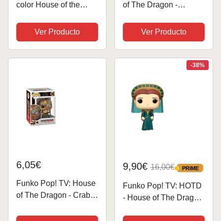
color House of the
of The Dragon -
Dragon - Producto
Rhaenyra Targaryen -
oficial HOTD, copa de
Figura de Vinilo
Ver Producto
Ver Producto
350ml para bebidas
Coleccionable - Idea
frías, regalo para fans
de Regalo- Mercancia
de Targaryen de Game
Oficial - Juguetes para
-38%
of Thrones
Niños y Adultos...
6,05€
9,90€
16,00€
PRIME
PRIME
Funko Pop! TV: House
Funko Pop! TV: HOTD
of The Dragon - Crab
- House of The Dragon
Feederfeeder - Figura
- Figura de Vinilo
de Vinilo