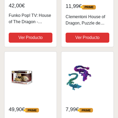
42,00€
11,99€
PRIME
PRIME
Funko Pop! TV: House
Clementoni House of
of The Dragon -
Dragon, Puzzle de
Caraxes - (Dragon) -
1000 Piezas para
(Dragon)- Figura de
Adultos y Niños de 14
Ver Producto
Ver Producto
Vinilo Coleccionable -
Años, Caja Compacta,
Idea de Regalo -
Juego de Habilidad
Mercancia Oficial -
para Toda La Familia,
Juguetes para Niños...
Fabricado en...
49,90€
7,99€
PRIME
PRIME
PRIME
PRIME