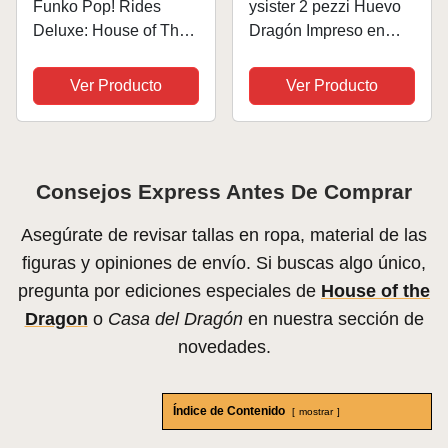
Funko Pop! Rides
ysister 2 pezzi Huevo
Deluxe: House of The
Dragón Impreso en
Dragon - Princess
3D,Huevo de Dragón,
Rhaenyra with Syrax -
Juguete Fidget de
Ver Producto
Ver Producto
Figura de Vinilo
Huevo Dragón Impreso
Coleccionable - Idea
en 3D, Huevo Dragón
de Regalo- Mercancia
con Figuras Dragón
Oficial - Juguetes...
para Coches,...
Consejos Express Antes De Comprar
Asegúrate de revisar tallas en ropa, material de las
figuras y opiniones de envío. Si buscas algo único,
pregunta por ediciones especiales de
House of the
Dragon
o
Casa del Dragón
en nuestra sección de
novedades.
Índice de Contenido
mostrar