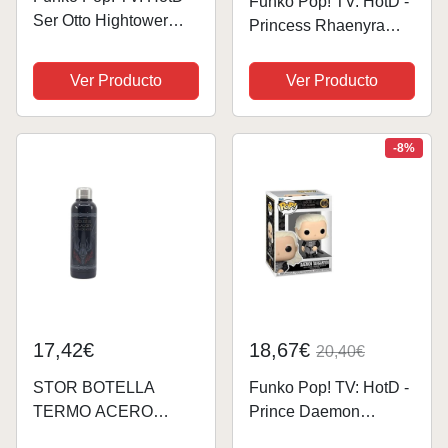
Funko Pop! TV: HotD -
Ser Otto Hightower
Princess Rhaenyra
Hightower - House of
Targaryen - House of
The Dragon - Figura de
The Dragon - Figura de
Ver Producto
Ver Producto
Vinilo Coleccionable -
Vinilo Coleccionable -
Idea de Regalo-
Idea de Regalo-
Mercancia Oficial -
Mercancia Oficial -
-8%
Juguetes para...
Juguetes para...
17,42€
18,67€
20,40€
STOR BOTELLA
Funko Pop! TV: HotD -
TERMO ACERO
Prince Daemon
INOXIDABLE 515 ML
Targaryen - House of