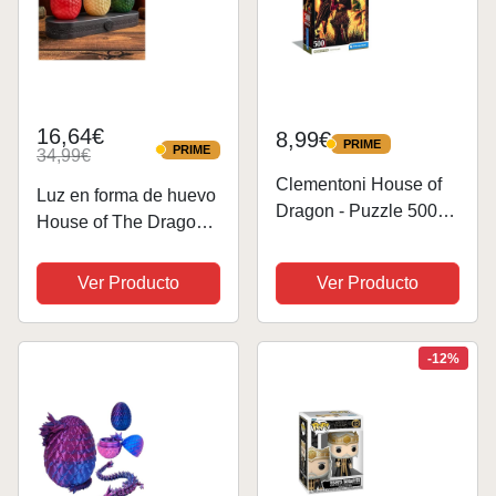
16,64€
8,99€
PRIME
PRIME
PRIME
34,99€
PRIME
Clementoni House of
Luz en forma de huevo
Dragon - Puzzle 500
House of The Dragon -
Piezas, Puzzle Adulto,
Producto oficial,
Caja Compacta,
decoración y
Ver Producto
Ver Producto
Fabricado en Italia -
merchandising para
35548
HOTD y GOT,
alimentada por USB o
-12%
batería