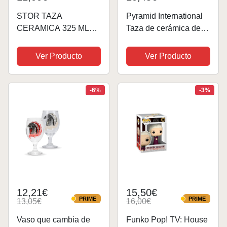
STOR TAZA
Pyramid International
CERAMICA 325 ML
Taza de cerámica de la
EN CAJA REGALO
Casa del Dragón en
GOT HOUSE OF
caja de regalo (diseño
Ver Producto
Ver Producto
DRAGON YOUNG
de alas de dragón) de
ADULT
325 ml, producto
oficial, dorado, rojo
-6%
-3%
12,21€
15,50€
PRIME
PRIME
13,05€
16,00€
PRIME
PRIME
Vaso que cambia de
Funko Pop! TV: House