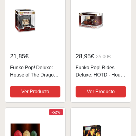
21,85€
28,95€
35,00€
Funko Pop! Deluxe:
Funko Pop! Rides
House of The Dragon -
Deluxe: HOTD - House
King Viserys Targaryen
of The Dragon - Figura
On Throne - Figura de
de Vinilo
Ver Producto
Ver Producto
Vinilo Coleccionable -
Coleccionable - Idea
Idea de Regalo-
de Regalo- Mercancia
Mercancia Oficial -
Oficial - Juguetes para
-52%
Juguetes...
Niños y Adultos - TV...