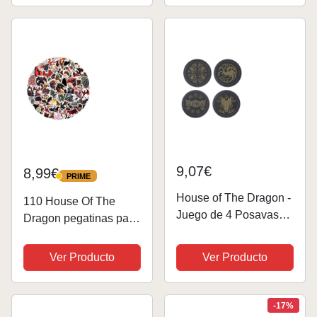
9,07€
8,99€
PRIME
PRIME
House of The Dragon -
110 House Of The
Juego de 4 Posavasos
Dragon pegatinas para
de Metal, Parte Trasera
ordenador portátil,
de Corcho
pegatinas geniales
Ver Producto
Ver Producto
Antideslizante,
para adolescentes,
Producto de Juego de
niños, monopatín,
Tronos
teléfono
-17%