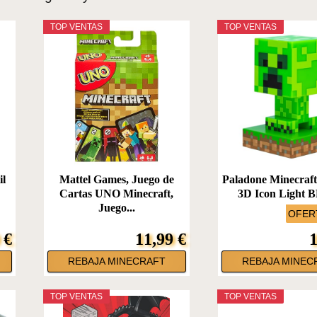
TOP VENTAS
TOP VENTAS
il
Mattel Games, Juego de
Paladone Minecraf
Cartas UNO Minecraft,
3D Icon Light BD
Juego...
OFERT
 €
11,99 €
1
REBAJA MINECRAFT
REBAJA MINEC
TOP VENTAS
TOP VENTAS