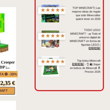
TOP MINECRAFT| Las
★
★
★
★
★
mejores ideas de regalo
que todo Minecrafter
quiere tener en 2026
TODO LEGO
MINECRAFT - 🧱 Todo el
★
★
★
★
★
universo digital de
MINECRAFT en forma de
figuritas LEGO |
2️⃣0️⃣2️⃣6️⃣
★
★
★
★
★
Top bolsa Minecraft
t Creeper
2️⃣0️⃣2️⃣6️⃣ - 👌 🛍️ Súper
P |...
en bolsos de Minecraft 🔝
Precios 2026
A 🔴 -38%
2,35 €
RAFT