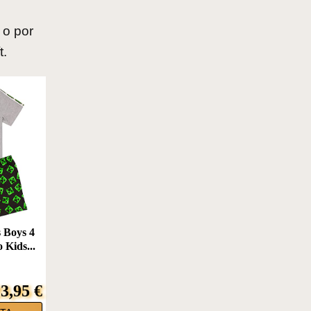
 o por
t.
 Boys 4
 Kids...
3,95 €