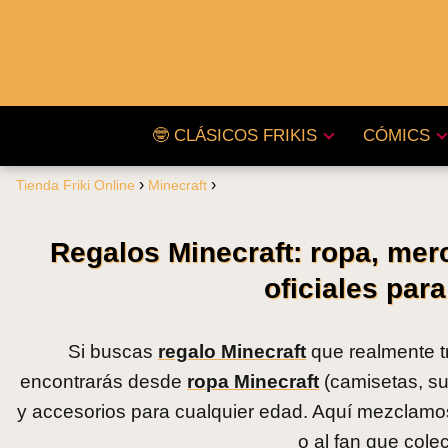
🤓 CLÁSICOS FRIKIS
CÓMICS
Tienda Friki Online
Minecraft
Regalos Minecraft: ropa, mer
oficiales par
Si buscas
regalo Minecraft
que realmente tr
encontrarás desde
ropa Minecraft
(camisetas, su
y accesorios para cualquier edad. Aquí mezclamos
o al fan que cole