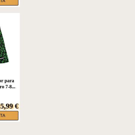
TA
or para
o 7-8...
5,99 €
TA