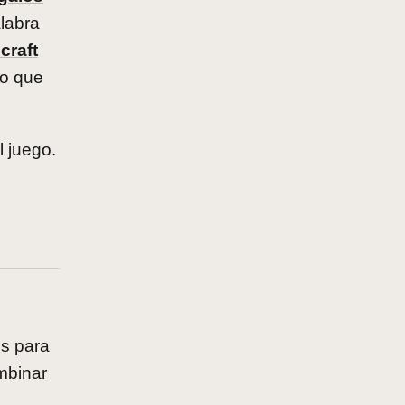
alabra
craft
lo que
 juego.
es para
mbinar