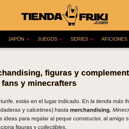
JAPÓN
JUEGOS
SERIES
AFICIONES
chandising, figuras y complemen
a fans y minecrafters
iunfe, estás en el lugar indicado. En
la tienda más fri
daderas y calcetines) hasta
merchandising
,
Minecra
 ideas para regalar al peque constructor, al amigo 
cciona figuras y
collectibles
.