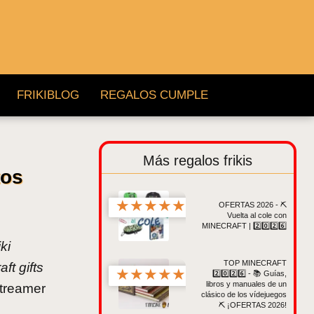
FRIKIBLOG
REGALOS CUMPLE
Más regalos frikis
tos
★
★
★
★
★
OFERTAS 2026 - ⛏️
Vuelta al cole con
MINECRAFT | 2️⃣0️⃣2️⃣6️⃣
ki
TOP MINECRAFT
ft gifts
★
★
★
★
★
2️⃣0️⃣2️⃣6️⃣ - 📚 Guías,
libros y manuales de un
streamer
clásico de los vídejuegos
⛏️ ¡OFERTAS 2026!