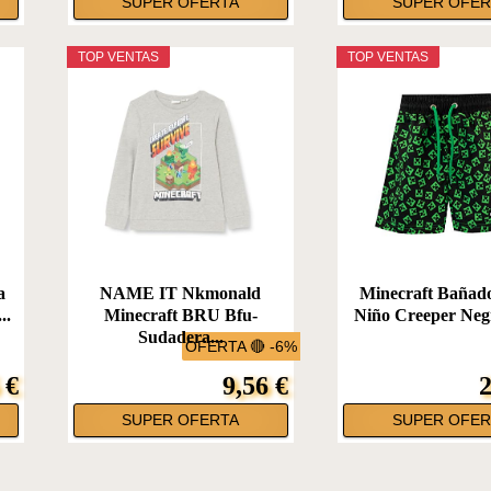
SUPER OFERTA
SUPER OFER
TOP VENTAS
TOP VENTAS
a
NAME IT Nkmonald
Minecraft Bañad
..
Minecraft BRU Bfu-
Niño Creeper Negr
Sudadera...
OFERTA 🔴 -6%
 €
9,56 €
2
SUPER OFERTA
SUPER OFER