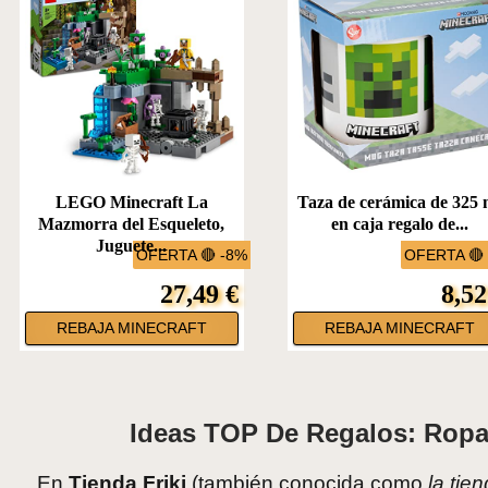
LEGO Minecraft La
Taza de cerámica de 325 
Mazmorra del Esqueleto,
en caja regalo de...
Juguete...
OFERTA 🔴 -8%
OFERTA 🔴
27,49 €
8,52
REBAJA MINECRAFT
REBAJA MINECRAFT
Ideas TOP De Regalos: Ropa,
En
Tienda Friki
(también conocida como
la tie