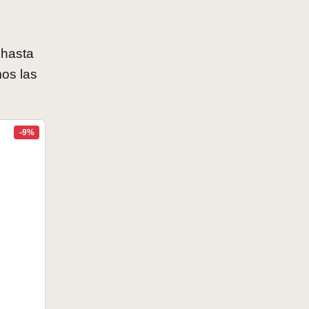
 hasta
os las
-9%