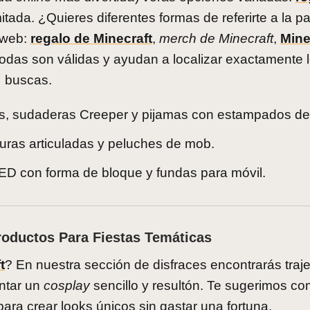
itada. ¿Quieres diferentes formas de referirte a la p
 web:
regalo de Minecraft
,
merch de Minecraft
,
Mine
Todas son válidas y ayudan a localizar exactamente 
buscas.
as, sudaderas Creeper y pijamas con estampados del
iguras articuladas y peluches de mob.
LED con forma de bloque y fundas para móvil.
roductos Para Fiestas Temáticas
t
? En nuestra sección de disfraces encontrarás traj
ntar un
cosplay
sencillo y resultón. Te sugerimos co
ra crear looks únicos sin gastar una fortuna.