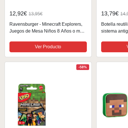
12,92€
13,79€
13,95€
14,
Ravensburger - Minecraft Explorers,
Botella reutil
Juegos de Mesa Niños 8 Años o más,
sistema anti
2-4 jugadores, Juego Cartas, Regalo
transportar - 
Niño 8 años, Juegos de Mesa
con capacida
Ver Producto
Familia, Versión en...
-58%