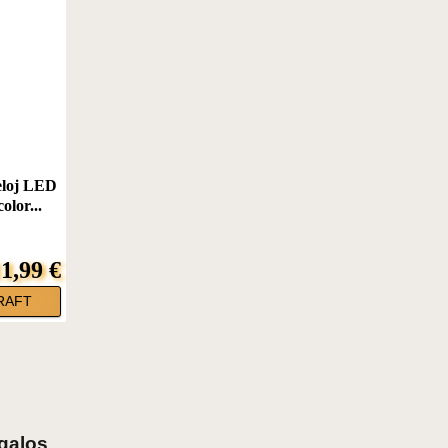
eloj LED
olor...
1,99 €
RAFT
galos