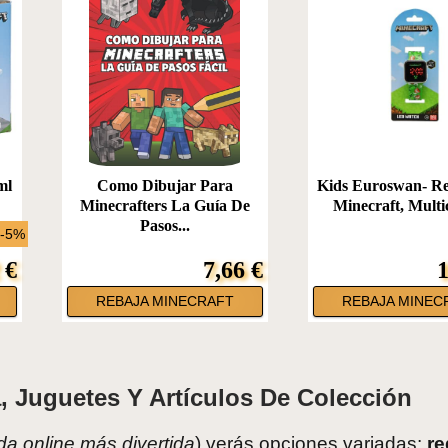
ml
Como Dibujar Para
Kids Euroswan- R
Minecrafters La Guía De
Minecraft, Multic
Pasos...
 -5%
 €
7,66 €
1
REBAJA MINECRAFT
REBAJA MINEC
 Juguetes Y Artículos De Colección
nda online más divertida
) verás opciones variadas:
re