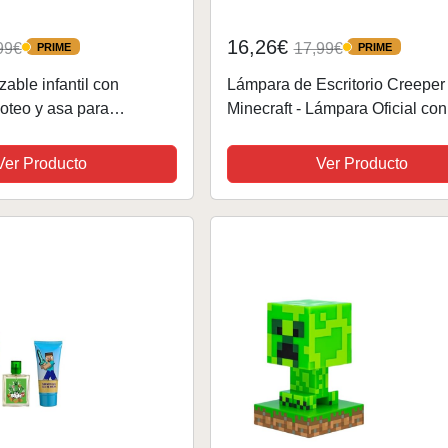
16,26€
99€
17,99€
PRIME
PRIME
PRIME
PRIME
izable infantil con
Lámpara de Escritorio Creeper
goteo y asa para
Minecraft - Lámpara Oficial con
fácil apertura con botón
Sonidos, Luz Nocturna para Ni
d de 550 ml de Minecraft
Ver Producto
Ver Producto