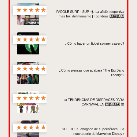
★
★
★
★
★
PADDLE SURF - SUP -🏄 La afición deportiva
más friki del momento | Top Ideas 2️⃣0️⃣2️⃣6️⃣
★
★
★
★
★
¿Cómo hacer un fidget spinner casero?
★
★
★
★
★
¿Cómo piensas que acabará "The Big Bang
Theory"?
★
★
★
★
★
📅 TENDENCIAS DE DISFRACES PARA
CARNAVAL EN 2️⃣0️⃣2️⃣6️⃣ 📅
★
★
★
★
★
SHE-HULK, abogada de superhéroes | La
nueva serie de Marvel en Disney+