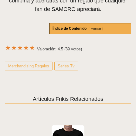
combina y acertarás con un regalo que cualquier
fan de SAMCRO apreciará.
Índice de Contenido
mostrar
★
★
★
★
★
Valoración: 4.5 (39 votos)
Merchandising Regalos
Series Tv
Artículos Frikis Relacionados