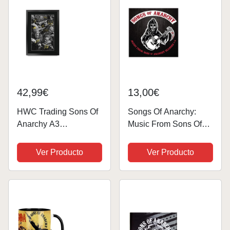
42,99€
13,00€
HWC Trading Sons Of
Songs Of Anarchy:
Anarchy A3
Music From Sons Of
Enmarcado Regalo De
Anarchy Seasons 1-4
Visualización De Fotos
Ver Producto
Ver Producto
De Impresión De
Imagen Impresa
Autógrafo Firmado Por
Ventiladores De
Programa De Tv