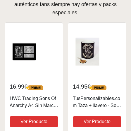
auténticos fans siempre hay ofertas y packs
especiales.
16,99€
14,95€
PRIME
PRIME
PRIME
PRIME
HWC Trading Sons Of
TusPersonalizables.co
Anarchy A4 Sin Marco
m Taza + llavero - Sons
Regalo De
- serie tv - (Taza Sons
Visualización De Fotos
California + llavero)
Ver Producto
Ver Producto
De Impresión De