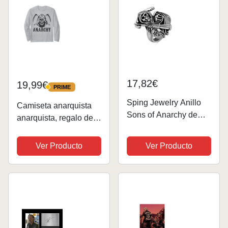
17,82€
19,99€
PRIME
PRIME
Sping Jewelry Anillo
Camiseta anarquista
Sons of Anarchy de
anarquista, regalo de
acero inoxidable para
protesta para hombres
hombres, Metal,
y activismo Manga
Ver Producto
Ver Producto
Larga