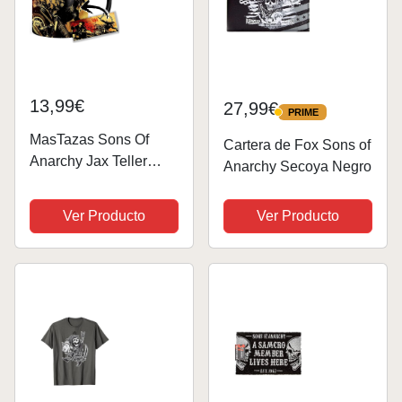
13,99€
27,99€
PRIME
PRIME
MasTazas Sons Of
Cartera de Fox Sons of
Anarchy Jax Teller
Anarchy Secoya Negro
Charlie Hunnam A
Taza Ceramica Interior
Ver Producto
Ver Producto
y Asa Negra