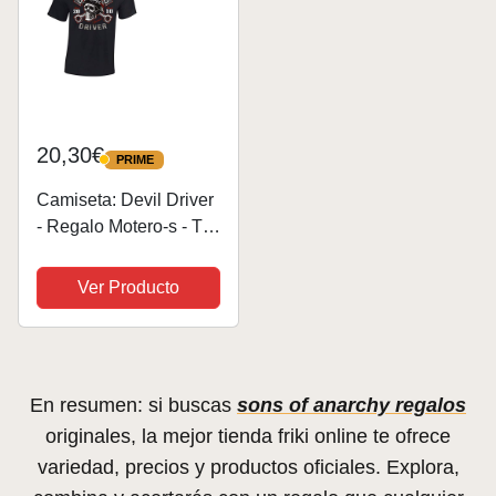
20,30€
PRIME
PRIME
Camiseta: Devil Driver
- Regalo Motero-s - T-
Shirt Biker Hombre-s y
Mujer-es - Motocicleta -
Ver Producto
Bike - Chopper - Moto -
Anarchy - Motociclismo
- Club - Diablo...
En resumen: si buscas
sons of anarchy regalos
originales, la mejor tienda friki online te ofrece
variedad, precios y productos oficiales. Explora,