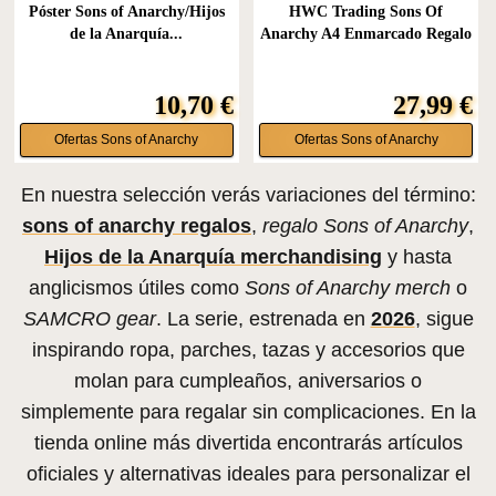
Póster Sons of Anarchy/Hijos
HWC Trading Sons Of
de la Anarquía...
Anarchy A4 Enmarcado Regalo
De...
10,70 €
27,99 €
Ofertas Sons of Anarchy
Ofertas Sons of Anarchy
En nuestra selección verás variaciones del término:
sons of anarchy regalos
,
regalo Sons of Anarchy
,
Hijos de la Anarquía merchandising
y hasta
anglicismos útiles como
Sons of Anarchy merch
o
SAMCRO gear
. La serie, estrenada en
2026
, sigue
inspirando ropa, parches, tazas y accesorios que
molan para cumpleaños, aniversarios o
simplemente para regalar sin complicaciones. En la
tienda online más divertida encontrarás artículos
oficiales y alternativas ideales para personalizar el