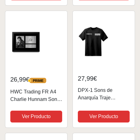
Motor. (Padre)
moto.
27,99€
26,99€
PRIME
PRIME
DPX-1 Sons de
HWC Trading FR A4
Anarquía Traje
Charlie Hunnam Sons
Charter/Locación
of Anarchy Jax Teller
Camiseta Redwood
Los Regalos
Ver Producto
Ver Producto
Original Jax Teller Opie
Imprimieron La Imagen
- Negro, M
Firmada Del Autógrafo
Para Los Fans De La