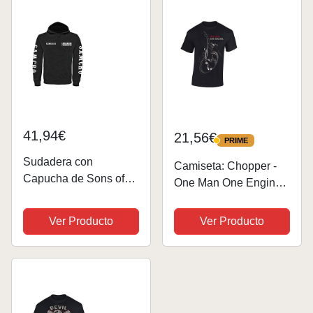
Demostración De
Serie...
41,94€
21,56€
PRIME
PRIME
Sudadera con
Camiseta: Chopper -
Capucha de Sons of
One Man One Engine -
Anarchy – Parche
Regalo Motero-s - T-
Redwood Original de
Shirt Biker Hombre-s y
Ver Producto
Ver Producto
Jax Teller (L)
Mujer-es - Motocicleta -
Bike - Moto Club -
Anarchy - Motociclismo
-...