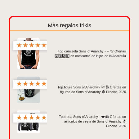
Más regalos frikis
★
★
★
★
★
Top camiseta Sons of Anarchy - ⭐️ 👕 Ofertas
2️⃣0️⃣2️⃣6️⃣ en camisetas de Hijos de la Anarquía
★
★
★
★
★
Top figura Sons of Anarchy - 💡 🗿 Ofertas en
figuras de Sons of Anarchy 🔴 Precios 2026
★
★
★
★
★
Top ropa Sons of Anarchy - ❤️ 🛍️ Ofertas en
artículos de vestir de Sons of Anarchy 🔝
Precios 2026