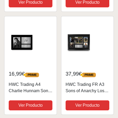
coser para ropa,
Ver Producto
Ver Producto
Letrero de metal Placa
chaleco, chamarra,
Arte Decoración de
mochilas, 32 x 21 cm
pared 8 × 12 Pulgadas
16,99€
37,99€
PRIME
PRIME
PRIME
PRIME
HWC Trading A4
HWC Trading FR A3
Charlie Hunnam Sons
Sons of Anarchy Los
of Anarchy Jax Teller
Regalos Imprimieron
Los Regalos
La Exhibición Firmada
Ver Producto
Ver Producto
Imprimieron La Imagen
De La Presentación De
Firmada Del Autógrafo
La Imagen Del