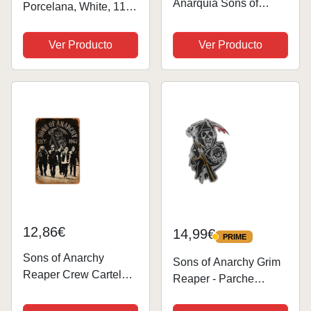
Anarquia Sons of
Porcelana, White, 11
Alfombrilla Anarchy
oz/315 ml
Samcro Redwood PC
Ver Producto
Ver Producto
Original Men of
Mayhem B
12,86€
14,99€
PRIME
PRIME
Sons of Anarchy
Sons of Anarchy Grim
Reaper Crew Carteles
Reaper - Parche
de chapa vintage
bordado grande para
Cartel de chapa Retro