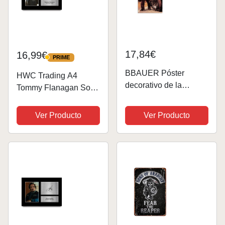
17,84€
16,99€
PRIME
PRIME
BBAUER Póster
HWC Trading A4
decorativo de la
Tommy Flanagan Sons
película Sons of
of Anarchy Los
Anarchy, póster de
Regalos Imprimieron
Ver Producto
Ver Producto
pared en lienzo e
La Imagen Firmada
impresión artística
Del Autógrafo Para Los
moderna para
Fans De La
decoración de
Demostración De Serie
dormitorio familiar, 12
De Televisión
x...