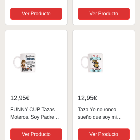
Capucha para Hombre
Capucha - (M)
Sudaderas para
Ver Producto
Ver Producto
Anarchy Sons
Estampado Lana
Chaquetas Abrigos
con Cremallera
Chaqueta Invierno
Cálidos con Capucha...
12,95€
12,95€
FUNNY CUP Tazas
Taza Yo no ronco
Moteros. Soy Padre
sueño que soy mi
Motero es como un
moto. Taza para los
Padre Normal Pero
amantes de las motos
Ver Producto
Ver Producto
más Guay. Motos,
que sueñan con su