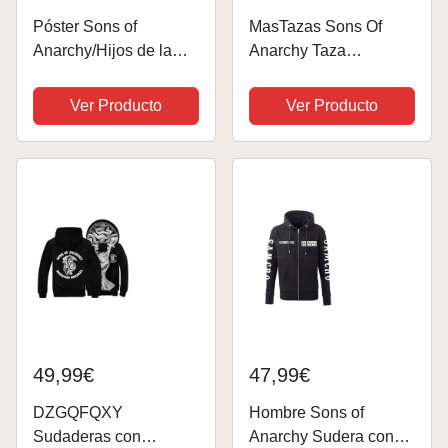
Póster Sons of
MasTazas Sons Of
Anarchy/Hijos de la
Anarchy Taza
Anarquía
Ceramica Mug
Vintage/Antaño (61cm
Ver Producto
Ver Producto
x 91,5cm)
49,99€
47,99€
DZGQFQXY
Hombre Sons of
Sudaderas con
Anarchy Sudera con