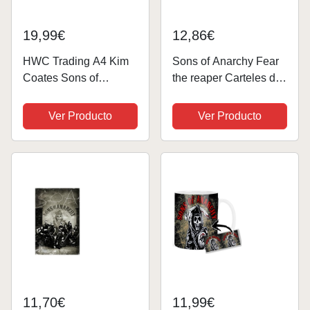
19,99€
12,86€
HWC Trading A4 Kim
Sons of Anarchy Fear
Coates Sons of
the reaper Carteles de
Anarchy Los Regalos
chapa vintage Cartel
Imprimieron La Imagen
de chapa Retro Letrero
Ver Producto
Ver Producto
Firmada Del Autógrafo
de metal Placa Arte
Para Los Fans De La
Decoración de pared 8
Demostración De Serie
× 12 Pulgadas
De Televisión
11,70€
11,99€