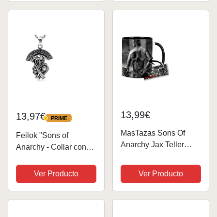
Imagen Impresa
Autógrafo Firmado Por
Ventiladores De
Programa De Tv
13,99€
13,97€
PRIME
PRIME
MasTazas Sons Of
Feilok "Sons of
Anarchy Jax Teller
Anarchy - Collar con
Charlie Hunnam B
colgante de acero
Taza Ceramica Interior
inoxidable, diseño de
Ver Producto
Ver Producto
y Asa Negra
calavera con arma de
fuego, color plateado,
acero inoxidable,
sans_pierre, Acero...