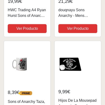
19,99€
21,29€
HWC Trading A4 Ryan
douqnayu Sons
Hurst Sons of Anarchy
Anarchy - Mens
Los Regalos
Samcro T-Shirt Black
Imprimieron La Imagen
Funny T Shirts -
Ver Producto
Ver Producto
Firmada Del Autógrafo
Unisex 100% Cotton M
Para Los Fans De La
Demostración De Serie
De Televisión
9,99€
8,39€
PRIME
PRIME
Hijos De La Mousepad
Sons of Anarchy Taza,