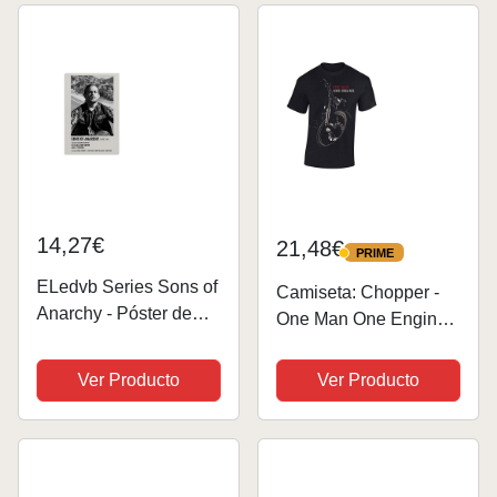
Para Los Fans De La
Autógrafo Para Los
Demostración De Serie
Fans De La...
De...
14,27€
21,48€
PRIME
PRIME
ELedvb Series Sons of
Camiseta: Chopper -
Anarchy - Póster de
One Man One Engine -
lienzo decorativo para
Regalo Motero-s - T-
pared, póster moderno
Shirt Biker Hombre-s y
Ver Producto
Ver Producto
para decoración de
Mujer-es - Motocicleta -
dormitorio familiar, 20 x
Bike - Moto Club -
30 cm
Anarchy - Motociclismo
-...