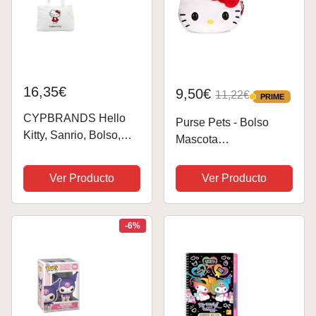
16,35€
9,50€
11,22€
PRIME
PRIME
CYPBRANDS Hello
Purse Pets - Bolso
Kitty, Sanrio, Bolso,
Mascota
Peluche, Bolso de
INTERACTIVA -
Mano, Color Blanco,
Sanrio Hello Kitty and
Ver Producto
Ver Producto
Producto Oficial
Friends - Bolso niña y
Mascota Interactiva
Hello Kitty con más de
-6%
30 Sonidos y
Reacciones -...