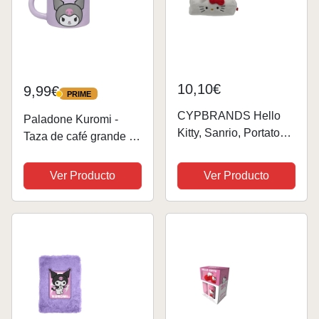
10,10€
9,99€
PRIME
PRIME
CYPBRANDS Hello
Paladone Kuromi -
Kitty, Sanrio, Portatodo,
Taza de café grande de
Estuche, Peluche,
cerámica con licencia
Color Blanco, Producto
oficial de Sanrio Hello
Ver Producto
Ver Producto
Oficial
Kitty & Friends de 400
ml para té y chocolate
caliente, regalo
kawaii...