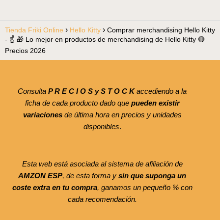
Tienda Friki Online
Hello Kitty
Comprar merchandising Hello Kitty
- ☝️ 🎁 Lo mejor en productos de merchandising de Hello Kitty 🔴
Precios 2026
Consulta
P R E C I O S y S T O C K
accediendo a la
ficha de cada producto dado que
pueden existir
variaciones
de última hora en precios y unidades
disponibles
.
Esta web está asociada al sistema de afiliación de
AMZON ESP
, de esta forma y
sin que suponga un
coste extra en tu compra
, ganamos un pequeño % con
cada recomendación.