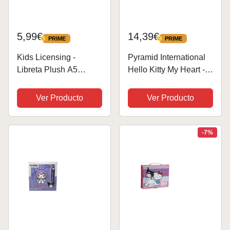
5,99€
14,39€
PRIME
PRIME
PRIME
PRIME
Kids Licensing -
Pyramid International
Libreta Plush A5
Hello Kitty My Heart -
Kuromi
Juego de taza,
posavasos y llavero de
Ver Producto
Ver Producto
regalo, adorable y
coleccionable con
temática de Hello Kitty,
-7%
ideal para...