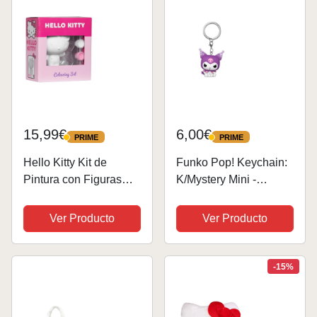
niñas...
15,99€
6,00€
PRIME
PRIME
PRIME
PRIME
Hello Kitty Kit de
Funko Pop! Keychain:
Pintura con Figuras
K/Mystery Mini -
para Pintar - Regalos
Kuromi - Hello Kitty -
Niñas y Adolescentes
Minifigura de Vinilo
Ver Producto
Ver Producto
Coleccionable Llavero
Original - Relleno de
Calcetines - Idea de
-15%
Regalo -...