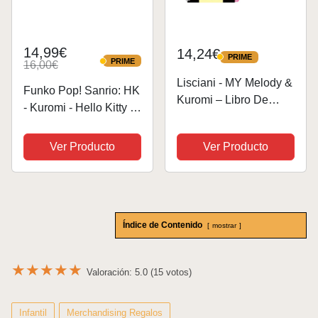
14,99€
14,24€
PRIME
PRIME
PRIME
16,00€
PRIME
Lisciani - MY Melody &
Funko Pop! Sanrio: HK
Kuromi – Libro De
- Kuromi - Hello Kitty -
Rascar Hello Kitty para
Figura de Vinilo
Niños A Partir De 5
Coleccionable - Idea
Ver Producto
Ver Producto
Años – Scratch Reveal
de Regalo- Mercancia
con 44 Páginas Y
Oficial - Juguetes para
Lápiz – Efecto
Niños y Adultos -
Arcoíris...
Cartoons...
Índice de Contenido
mostrar
★
★
★
★
★
Valoración: 5.0 (15 votos)
Infantil
Merchandising Regalos