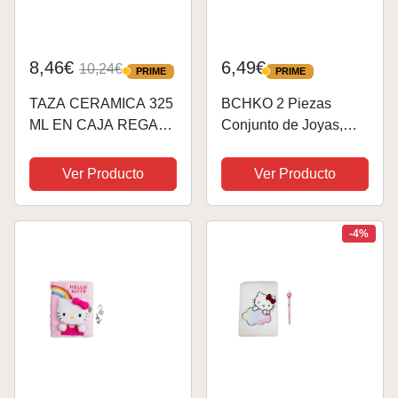
8,46€
6,49€
10,24€
PRIME
PRIME
PRIME
PRIME
TAZA CERAMICA 325
BCHKO 2 Piezas
ML EN CAJA REGALO
Conjunto de Joyas,
HELLO KITTY YA
Anillo y Collar, Collar
de Gato con Diamante,
Ver Producto
Ver Producto
Colgante de Gatito
Kawaii con Lazo,
Joyería, Regalos para
-4%
Niñas