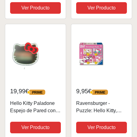
exclusivos Hello Kitty
Blanco
Ver Producto
Ver Producto
and Friends
19,99€
9,95€
PRIME
PRIME
PRIME
PRIME
Hello Kitty Paladone
Ravensburger -
Espejo de Pared con
Puzzle: Hello Kitty,
luz led de neón,
Puzzles Niños 3 Años
Licencia Oficial Sanrio,
o Más,
Ver Producto
Ver Producto
decoración para hogar
Rompecabezas, 4