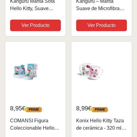
Kanguru Manta Sofa
Kanguru – Manta
Hello Kitty, Suave
Suave de Microfibra
Microfibra para Sofa,
Kuromi Rosa 130x170
Pelo ultrasuave,
cm | Plaid Kawaii para
Ver Producto
Ver Producto
130x170cm, Manta
Niñas o Mujeres,
Cama 150. Linda
Cobija Divertida y
Colcha Individual para
Original para Navidad,
niñas, Idea
Cumpleaños, Hogar,...
8,95€
8,99€
PRIME
PRIME
PRIME
PRIME
COMANSI Figura
Konix Hello Kitty Taza
Coleccionable Hello
de cerámica - 320 ml -
Kitty con 5 Accesorios
Diseño My Style -