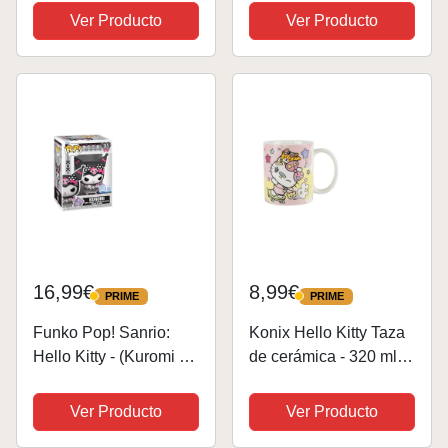
Kawaii Pinzas Pelo
Ver Producto
Ver Producto
Skincare Diademas
Antifaz Frio para Ojos,
Regalo Mujer
Adolescente (Rosa
Hello...
16,99€
8,99€
PRIME
PRIME
PRIME
PRIME
Funko Pop! Sanrio:
Konix Hello Kitty Taza
Hello Kitty - (Kuromi +
de cerámica - 320 ml -
20th) - Kuromi - (S
Diseño monopatín
Pieces) - Figura de
Ver Producto
Ver Producto
Vinilo Coleccionable -