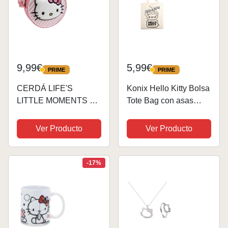
9,99€
5,99€
PRIME
PRIME
PRIME
PRIME
CERDÁ LIFE'S
Konix Hello Kitty Bolsa
LITTLE MOMENTS 2 a
Tote Bag con asas
8 años Diseño
largas - 38 x 42 cm -
Colorido con
100% poliéster -
Ver Producto
Ver Producto
Personajes Animados,
Diseño Star - Blanco
Ligero y Espacioso
Bolso Hello Kitty, 3D
-17%
Unisex niños, Mediano