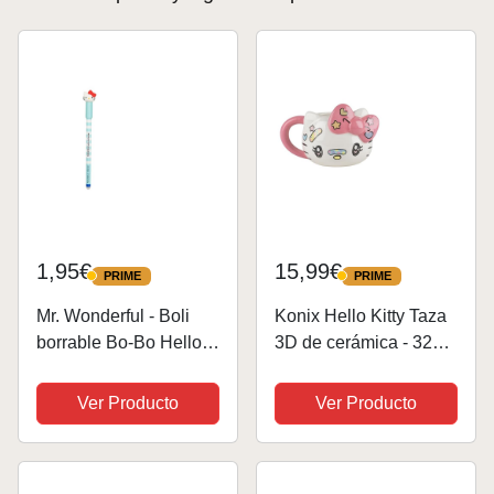
1,95€
15,99€
PRIME
PRIME
PRIME
PRIME
Mr. Wonderful - Boli
Konix Hello Kitty Taza
borrable Bo-Bo Hello
3D de cerámica - 320
Kitty - Never stop
ml - Diseño Kawaii -
dreaming - Boli con
Blanco y rosa
Ver Producto
Ver Producto
tinta azul - Bolígrafo
con diseño de Hello
Kitty