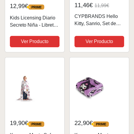
11,46€
12,99€
11,99€
PRIME
PRIME
CYPBRANDS Hello
Kids Licensing Diario
Kitty, Sanrio, Set de
Secreto Niña - Libreta
Regalo, Cuaderno,
de Peluche Hello Kitty
Cuaderno de Peluche,
3D con Candado
Ver Producto
Ver Producto
Bolígrafo, Color
Blanco, Producto
Oficial
19,90€
22,90€
PRIME
PRIME
PRIME
PRIME