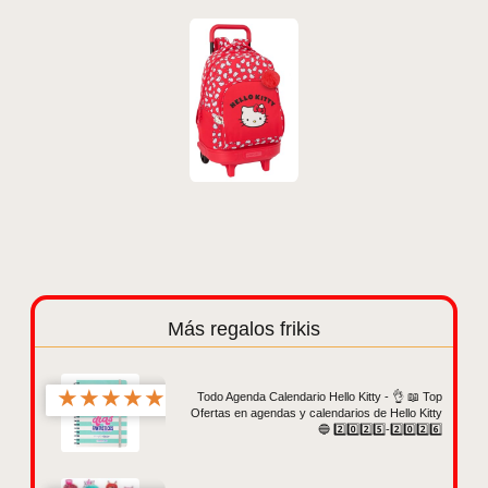
Más regalos frikis
★
★
★
★
★
Todo Agenda Calendario Hello Kitty - 👌 📖 Top
Ofertas en agendas y calendarios de Hello Kitty
🔵 2️⃣0️⃣2️⃣5️⃣-2️⃣0️⃣2️⃣6️⃣