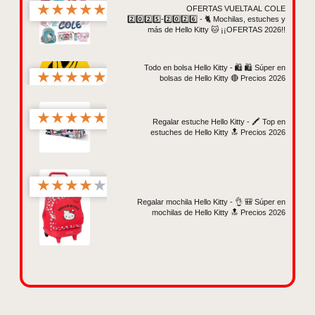
★
★
★
★
★
OFERTAS VUELTA AL COLE
2️⃣0️⃣2️⃣5️⃣-2️⃣0️⃣2️⃣6️⃣ - 🐈 Mochilas, estuches y
más de Hello Kitty 🐱 ¡¡OFERTAS 2026!!
Todo en bolsa Hello Kitty - 🛍️ 🛍️ Súper en
★
★
★
★
★
bolsas de Hello Kitty 🔴 Precios 2026
★
★
★
★
★
Regalar estuche Hello Kitty - 🖍️ Top en
estuches de Hello Kitty 🔝 Precios 2026
★
★
★
★
★
Regalar mochila Hello Kitty - 👌 🎒 Súper en
mochilas de Hello Kitty 🔝 Precios 2026