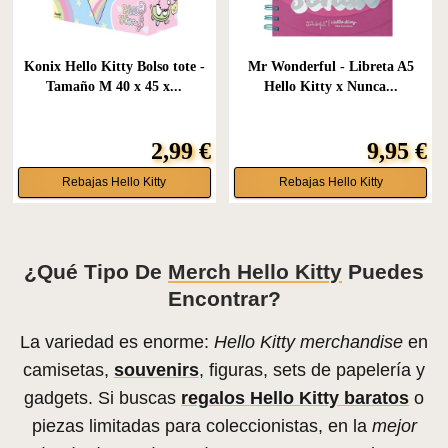
Konix Hello Kitty Bolso tote -
Mr Wonderful - Libreta A5
Tamaño M 40 x 45 x...
Hello Kitty x Nunca...
2,99 €
9,95 €
Rebajas Hello Kitty
Rebajas Hello Kitty
¿Qué Tipo De
Merch Hello Kitty
Puedes
Encontrar?
La variedad es enorme:
Hello Kitty merchandise
en
camisetas,
souvenirs
, figuras, sets de papelería y
gadgets. Si buscas
regalos Hello Kitty baratos
o
piezas limitadas para coleccionistas, en la
mejor