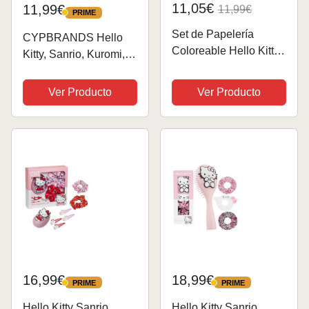
11,05€
11,99€
11,99€
PRIME
PRIME
Set de Papelería
CYPBRANDS Hello
Coloreable Hello Kitty
Kitty, Sanrio, Kuromi,
– Estuche Escolar
Set de Regalo,
Completo con
Cuaderno, Cuaderno
Ver Producto
Ver Producto
Rotuladores- Lápices
de Peluche, Bolígrafo,
de Colores y
Color Morado,
Accesorios
Producto Oficial
16,99€
18,99€
PRIME
PRIME
PRIME
PRIME
Hello Kitty Sanrio
Hello Kitty Sanrio