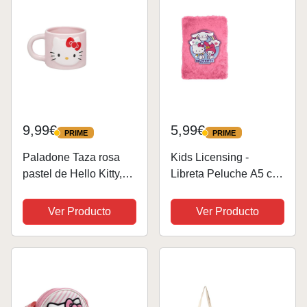
9,99€
5,99€
PRIME
PRIME
PRIME
PRIME
Paladone Taza rosa
Kids Licensing -
pastel de Hello Kitty,
Libreta Peluche A5 con
con licencia oficial
Rayas para Escribir -
Sanrio, 400 ml, taza de
Cuaderno Infantil
Ver Producto
Ver Producto
café de cerámica
Suave de Hello Kitty &
grande para té y
Friends para Niñas,
chocolate caliente,
Ideal para Regalar
regalo kawaii...