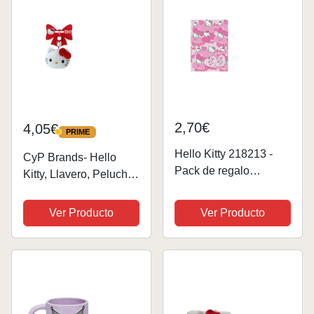
Adolescentes y...
2,70€
4,05€
PRIME
PRIME
Hello Kitty 218213 -
CyP Brands- Hello
Pack de regalo
Kitty, Llavero, Peluche,
estándar
Color Blanco, Producto
Oficial
Ver Producto
Ver Producto