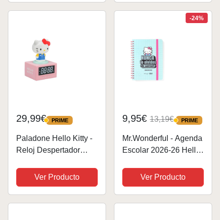
y Dormitorio, para
Puzzles de 12,16, 20 y
niñas, Adolescentes y
24 piezas, Regalos
-24%
Mujeres,...
Niños 3 Años,
19x14cm
29,99€
9,95€
13,19€
PRIME
PRIME
PRIME
PRIME
Paladone Hello Kitty -
Mr.Wonderful - Agenda
Reloj Despertador
Escolar 2026-26 Hello
Digital con luz
Kitty x Mr. Wonderful -
Nocturna y música con
Nunca te olvides de
Ver Producto
Ver Producto
Licencia Oficial Sanrio,
sonreír
decoración de
Dormitorio para niños,