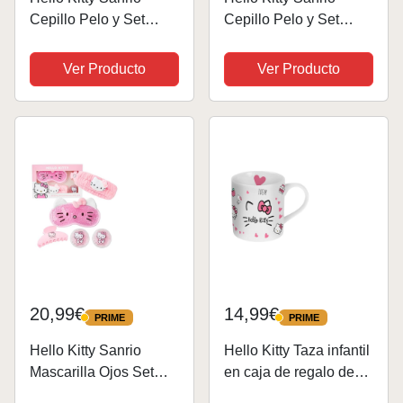
Cepillo Pelo y Set
Cepillo Pelo y Set
Accesorios Cabello
Gomas Pelo,
Mujer Niña Kawaii
Accesorios Cabello
Ver Producto
Ver Producto
Coleteros de Pelo Hair
Mujer Niña,
Clips, Regalos de
Cinnamoroll Kuromi
Anime para Ella
Accesorios Viaje,
(Cepillo y Accesorios
Regalos de Anime
de...
para Ella (Hello Kitty...
20,99€
14,99€
PRIME
PRIME
PRIME
PRIME
Hello Kitty Sanrio
Hello Kitty Taza infantil
Mascarilla Ojos Set
en caja de regalo de
Belleza Accesorios,
cerámica