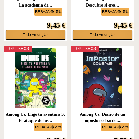
La academia de...
Descubre si eres...
REBAJA 🔴 -5%
REBAJA 🔴 -5%
9,45 €
9,45 €
Todo AmongUs
Todo AmongUs
TOP LIBROS
TOP LIBROS
Among Us. Elige tu aventura 3:
Among Us. Diario de un
El ataque de los...
impostor cobarde:...
REBAJA 🔴 -5%
REBAJA 🔴 -5%