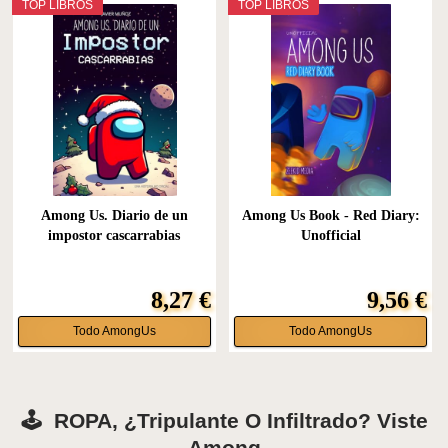
TOP LIBROS
TOP LIBROS
Among Us. Diario de un
Among Us Book - Red Diary:
impostor cascarrabias
Unofficial
8,27 €
9,56 €
Todo AmongUs
Todo AmongUs
🕹️
ROPA, ¿tripulante O Infiltrado? Viste
Among