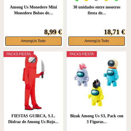
Among Us Monedero Mini
30 unidades entre nosotros
Monedero Bolsos de...
fiesta de...
8,99 €
18,71 €
AmongUs Todo
AmongUs Todo
PACKS FIESTA
PACKS FIESTA
FIESTAS GUIRCA, S.L.
Bizak Among Us S3, Pack con
Disfraz de Among Us Rojo...
3 Figuras...