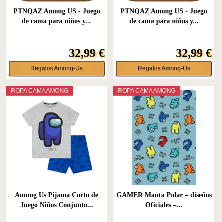
PTNQAZ Among US - Juego
PTNQAZ Among US - Juego
de cama para niños y...
de cama para niños y...
32,99 €
32,99 €
Regalos Among-Us
Regalos Among-Us
ROPA CAMA AMONG
ROPA CAMA AMONG
Among Us Pijama Corto de
GAMER Manta Polar – diseños
Juego Niños Conjunto...
Oficiales –...