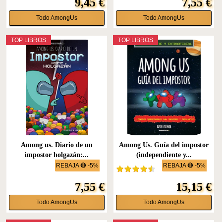
9,45 €
7,55 €
Todo AmongUs
Todo AmongUs
TOP LIBROS
TOP LIBROS
Among us. Diario de un
Among Us. Guía del impostor
impostor holgazán:...
(independiente y...
REBAJA 🔴 -5%
REBAJA 🔴 -5%
7,55 €
15,15 €
Todo AmongUs
Todo AmongUs