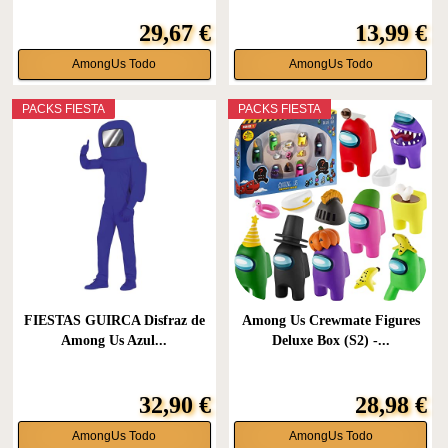
29,67 €
13,99 €
AmongUs Todo
AmongUs Todo
PACKS FIESTA
PACKS FIESTA
FIESTAS GUIRCA Disfraz de
Among Us Crewmate Figures
Among Us Azul...
Deluxe Box (S2) -...
32,90 €
28,98 €
AmongUs Todo
AmongUs Todo