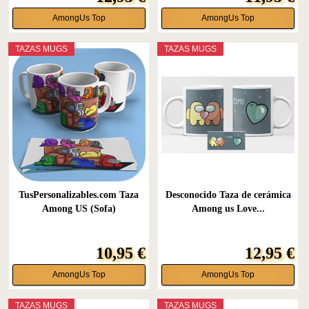
AmongUs Top
AmongUs Top
TAZAS MUGS
TAZAS MUGS
TusPersonalizables.com Taza
Desconocido Taza de cerámica
Among US (Sofa)
Among us Love...
10,95 €
12,95 €
AmongUs Top
AmongUs Top
TAZAS MUGS
TAZAS MUGS