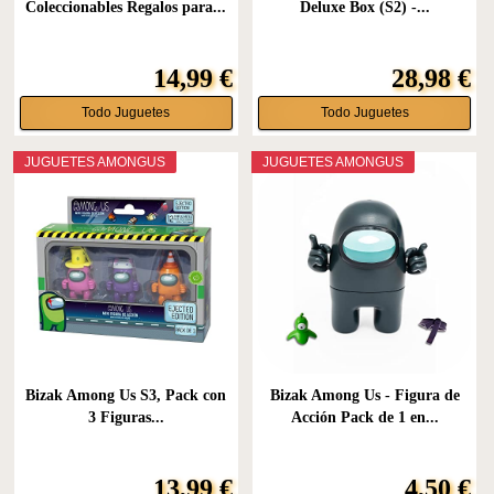
Coleccionables Regalos para...
Deluxe Box (S2) -...
14,99 €
28,98 €
Todo Juguetes
Todo Juguetes
JUGUETES AMONGUS
JUGUETES AMONGUS
Bizak Among Us S3, Pack con
Bizak Among Us - Figura de
3 Figuras...
Acción Pack de 1 en...
13,99 €
4,50 €