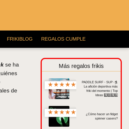
FRIKIBLOG
REGALOS CUMPLE
ck
se ha
Más regalos frikis
quiénes
e
PADDLE SURF - SUP -🏄
★
★
★
★
★
La afición deportiva más
ales de
friki del momento | Top
Ideas 2️⃣0️⃣2️⃣6️⃣
★
★
★
★
★
¿Cómo hacer un fidget
spinner casero?