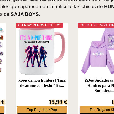
uales que aparecen en la película: las chicas de
HUN
os de
SAJA BOYS
.
OFERTAS DEMON HUNTERS
OFERTAS DEMON HU
kpop demon hunters | Taza
YiJee Sudadera
y
de anime con texto "It's...
Huntrix para N
Sudadera..
 €
15,99 €
1
Top Regalos KPop
Top Regalos K