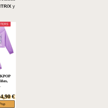
TR/X
y
NTERS
s KPOP
iñas,
.
4,90 €
Pop