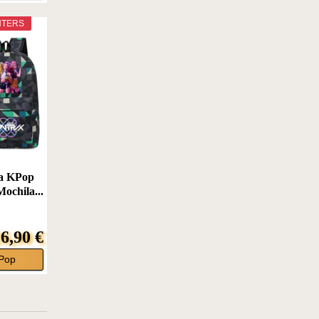
NTERS
a KPop
Mochila...
6,90 €
Pop