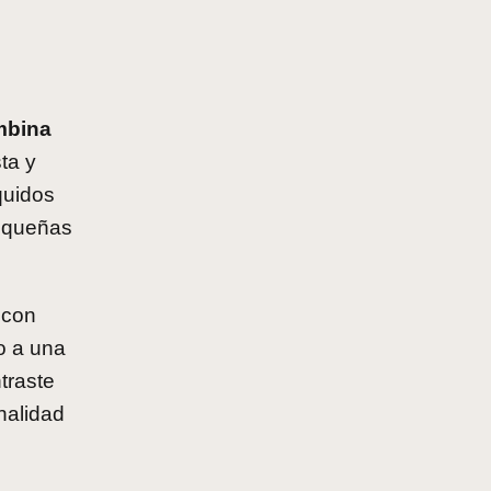
mbina
ta y
quidos
pequeñas
 con
o a una
traste
nalidad