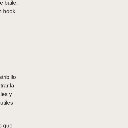
e baile,
n hook
ribillo
trar la
les y
utiles
os que