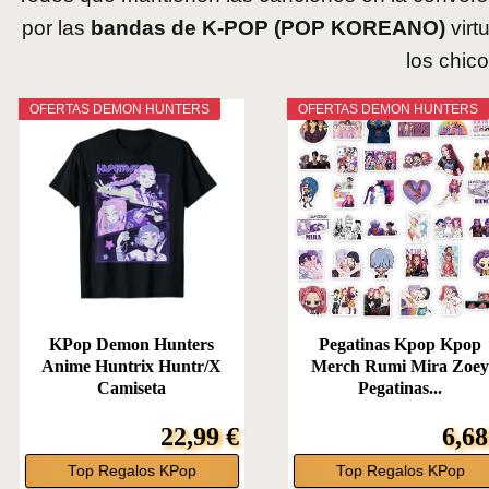
por las
bandas de K-POP (POP KOREANO)
virt
los chic
OFERTAS DEMON HUNTERS
OFERTAS DEMON HUNTERS
KPop Demon Hunters
Pegatinas Kpop Kpop
Anime Huntrix Huntr/X
Merch Rumi Mira Zoe
Camiseta
Pegatinas...
22,99 €
6,68
Top Regalos KPop
Top Regalos KPop