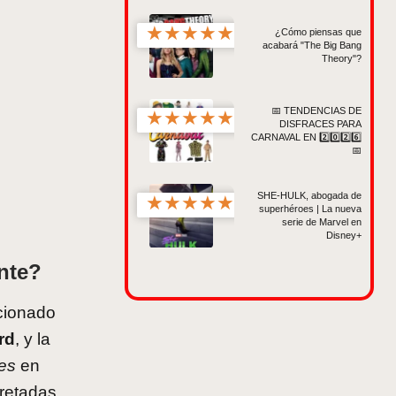
★
★
★
★
★
¿Cómo piensas que
acabará "The Big Bang
Theory"?
📅 TENDENCIAS DE
★
★
★
★
★
DISFRACES PARA
CARNAVAL EN 2️⃣0️⃣2️⃣6️⃣
📅
SHE-HULK, abogada de
★
★
★
★
★
superhéroes | La nueva
serie de Marvel en
Disney+
nte?
acionado
rd
, y la
les
en
pretadas