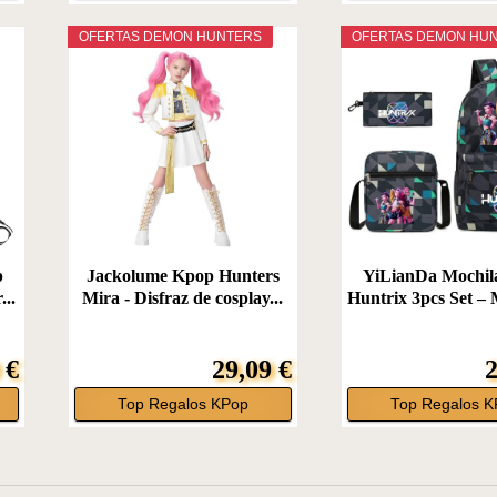
OFERTAS DEMON HUNTERS
OFERTAS DEMON HU
p
Jackolume Kpop Hunters
YiLianDa Mochil
...
Mira - Disfraz de cosplay...
Huntrix 3pcs Set – 
 €
29,09 €
2
Top Regalos KPop
Top Regalos K