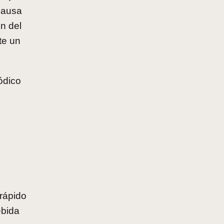
 pausa
n del
te un
ódico
 rápido
ebida