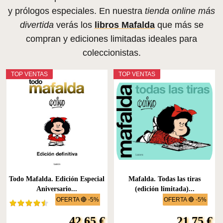
y prólogos especiales. En nuestra
tienda online más
divertida
verás los
libros Mafalda
que más se
compran y ediciones limitadas ideales para
coleccionistas.
TOP VENTAS
TOP VENTAS
Todo Mafalda. Edición Especial
Mafalda. Todas las tiras
Aniversario...
(edición limitada)...
OFERTA 🔴 -5%
OFERTA 🔴 -5%
42,65 €
21,75 €