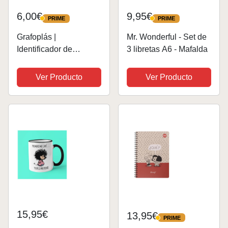
6,00€
9,95€
PRIME
PRIME
PRIME
PRIME
Grafoplás |
Mr. Wonderful - Set de
Identificador de
3 libretas A6 - Mafalda
Maletas Mafalda |
8x11,6cm | Figura de
Ver Producto
Ver Producto
Mafalda de Goma con
Etiqueta Identificadora
| Perfecto Accesorio de
Viaje para Reconocer...
15,95€
13,95€
PRIME
PRIME