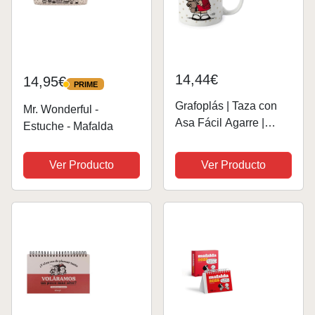
14,44€
14,95€
PRIME
PRIME
Grafoplás | Taza con
Mr. Wonderful -
Asa Fácil Agarre |
Estuche - Mafalda
Diseño Mafalda Osito |
Cerámica | Capacidad
Ver Producto
Ver Producto
330ml | 9,5x8cm |
Perfecto para Tus
Bebidas