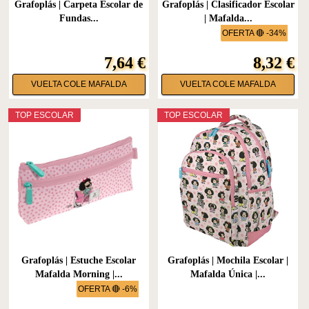
Grafoplás | Carpeta Escolar de
Grafoplás | Clasificador Escolar
Fundas...
| Mafalda...
OFERTA 🔴 -34%
7,64 €
8,32 €
VUELTA COLE MAFALDA
VUELTA COLE MAFALDA
TOP ESCOLAR
TOP ESCOLAR
Grafoplás | Estuche Escolar
Grafoplás | Mochila Escolar |
Mafalda Morning |...
Mafalda Única |...
OFERTA 🔴 -6%