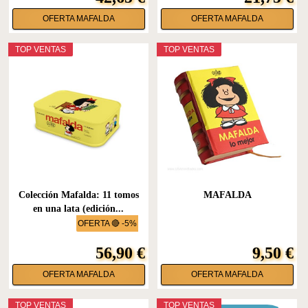
OFERTA MAFALDA
OFERTA MAFALDA
TOP VENTAS
TOP VENTAS
Colección Mafalda: 11 tomos
MAFALDA
en una lata (edición...
OFERTA 🔴 -5%
56,90 €
9,50 €
OFERTA MAFALDA
OFERTA MAFALDA
TOP VENTAS
TOP VENTAS