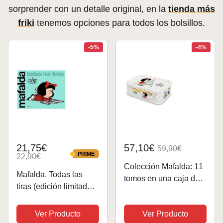
sorprender con un detalle original, en la
tienda más
friki
tenemos opciones para todos los bolsillos.
-5%
-4%
21,75€
57,10€
59,90€
PRIME
22,90€
PRIME
Colección Mafalda: 11
Mafalda. Todas las
tomos en una caja de
tiras (edición limitada)
lata (edición ¡Feliz
(Lumen Gráfica)
aniversario, Mafalda!)
Ver Producto
Ver Producto
(Lumen Gráfica)