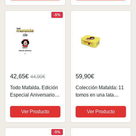
-5%
42,65€
59,90€
44,90€
Todo Mafalda. Edición
Colección Mafalda: 11
Especial Aniversario
tomos en una lata
1964-2014 (Edición en
(edición limitada)
Español) (Lumen
(Lumen Gráfica)
Ver Producto
Ver Producto
Gráfica)
-5%