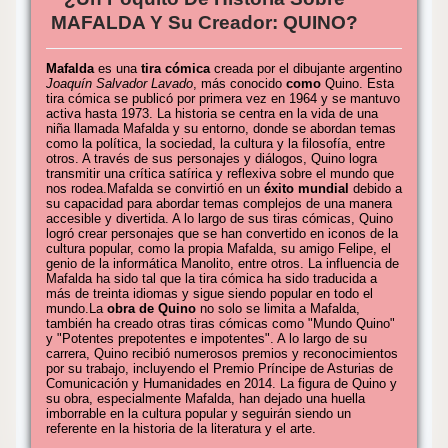
MAFALDA Y Su Creador: QUINO?
Mafalda
es una
tira cómica
creada por el dibujante argentino
Joaquín Salvador Lavado
, más conocido
como
Quino. Esta
tira cómica se publicó por primera vez en 1964 y se mantuvo
activa hasta 1973. La historia se centra en la vida de una
niña llamada Mafalda y su entorno, donde se abordan temas
como la política, la sociedad, la cultura y la filosofía, entre
otros. A través de sus personajes y diálogos, Quino logra
transmitir una crítica satírica y reflexiva sobre el mundo que
nos rodea.Mafalda se convirtió en un
éxito mundial
debido a
su capacidad para abordar temas complejos de una manera
accesible y divertida. A lo largo de sus tiras cómicas, Quino
logró crear personajes que se han convertido en iconos de la
cultura popular, como la propia Mafalda, su amigo Felipe, el
genio de la informática Manolito, entre otros. La influencia de
Mafalda ha sido tal que la tira cómica ha sido traducida a
más de treinta idiomas y sigue siendo popular en todo el
mundo.La
obra de Quino
no solo se limita a Mafalda,
también ha creado otras tiras cómicas como "Mundo Quino"
y "Potentes prepotentes e impotentes". A lo largo de su
carrera, Quino recibió numerosos premios y reconocimientos
por su trabajo, incluyendo el Premio Príncipe de Asturias de
Comunicación y Humanidades en 2014. La figura de Quino y
su obra, especialmente Mafalda, han dejado una huella
imborrable en la cultura popular y seguirán siendo un
referente en la historia de la literatura y el arte.