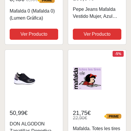
PRIME
PRIME
Pepe Jeans Mafalda
Mafalda 0 (Mafalda 0)
Vestido Mujer, Azul
(Lumen Gráfica)
(Wave Blue), S
Ver Producto
Ver Producto
-5%
50,99€
21,75€
PRIME
22,90€
PRIME
DON ALGODON
Mafalda. Totes les tires
Zapatillas Deportivas