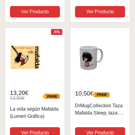
cerámica de 350ml
Ver Producto
Ver Producto
-5%
13,20€
10,50€
PRIME
PRIME
PRIME
13,90€
PRIME
DrMugCollection Taza
La vida según Mafalda
Mafalda Sleep, taza de
(Lumen Gráfica)
cerámica de 350ml
Ver Producto
Ver Producto