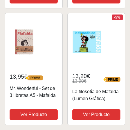
-5%
13,20€
13,95€
PRIME
PRIME
PRIME
13,90€
PRIME
Mr. Wonderful - Set de
La filosofía de Mafalda
3 libretas A5 - Mafalda
(Lumen Gráfica)
Ver Producto
Ver Producto