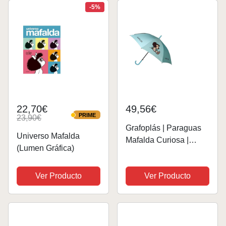
-5%
22,70€
49,56€
PRIME
23,90€
PRIME
Grafoplás | Paraguas
Universo Mafalda
Mafalda Curiosa |
(Lumen Gráfica)
Apertura Automática |
A Prueba de Viento |
Ver Producto
Ver Producto
Ligero y Resistente |
85cm Largo 102cm
Diámetro