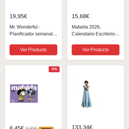
19,95€
15,68€
Mr. Wonderful -
Mafalda 2026,
Planificador semanal
Calendario Escritorio
Mafalda - ¿Y si en vez
Rojo CON CAJA
de planear tanto
(AGENDAS Y
Ver Producto
Ver Producto
voláramos un poco
CALENDARIOS)
más alto?
-5%
133,34€
8,45€
8,90€