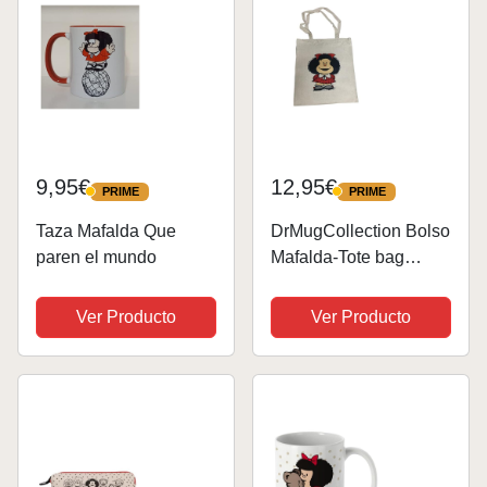
9,95€
12,95€
PRIME
PRIME
PRIME
PRIME
Taza Mafalda Que
DrMugCollection Bolso
paren el mundo
Mafalda-Tote bag
ecológica, resistente y
ligera, asas largas
Ver Producto
Ver Producto
reforzadas, ideal para
compras y uso diario