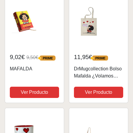
9,02€
11,95€
9,50€
PRIME
PRIME
PRIME
PRIME
MAFALDA
DrMugcollection Bolso
Mafalda ¿Volamos
más Alto?
Ver Producto
Ver Producto