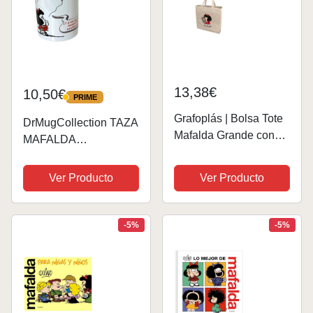
13,38€
10,50€
PRIME
PRIME
Grafoplás | Bolsa Tote
DrMugCollection TAZA
Mafalda Grande con
MAFALDA
Fuelle | Tela | Algodón
¿VOLAMOS MÁS
220g | Modelo Osito |
ALTO?. Taza de
Ver Producto
Ver Producto
38,5x40,5x9,5cm |
Cerámica de 350ml
Asas 30cm | Peso Max.
8kg
-5%
-5%