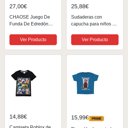
27,00€
25,88€
CHAOSE Juego De
Sudaderas con
Funda De Edredón
capucha para niños y
King Bedding - Juego
niñas, con diseño de
Roblox Juego De
Youtuber Gamer, 3D,
Ver Producto
Ver Producto
Edredón De Microfibra
divertidas, de manga
De 3 Piezas Funda De
larga, para 4-13 años,
Edredón Y 2 Fundas
Estilo 12., 11-12 años
De Almohada (patrón...
14,88€
15,99€
PRIME
PRIME
Camiseta Roblox de