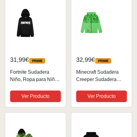
31,99€
32,99€
PRIME
PRIME
PRIME
PRIME
Fortnite Sudadera
Minecraft Sudadera
Niño, Ropa para Niño
Creeper Sudadera
De Videojuego,
Capucha Niño |
Sudadera con
Sudadera Niño
Ver Producto
Ver Producto
Capucha para Niños,
Cremallera | Verde 5-6
Gamer Regalos
Años
(Negro, 15-16 años)