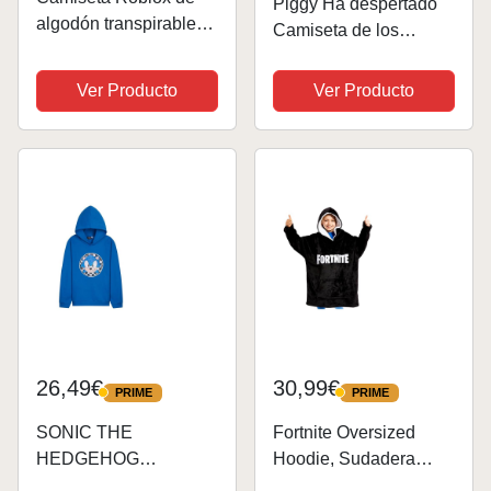
Piggy Ha despertado
algodón transpirable
Camiseta de los
para juegos en familia,
Muchachos Azul
juegos en equipo para
Celeste 116 | Edades
Ver Producto
Ver Producto
niños y niñas, parte
4-15, Regalos Gamer,
superior de pijama
Roblox, Niños Tapa de
Negro Black2 7-8 Años
la Manera, Ropa para
niños, Idea del...
26,49€
30,99€
PRIME
PRIME
PRIME
PRIME
SONIC THE
Fortnite Oversized
HEDGEHOG
Hoodie, Sudadera
Sudadera con
Manta con Capucha