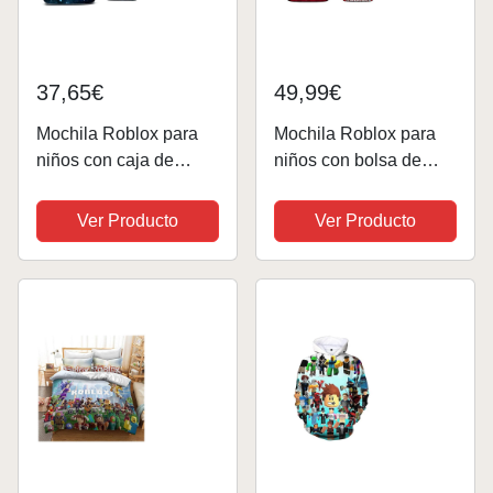
37,65€
49,99€
Mochila Roblox para
Mochila Roblox para
niños con caja de
niños con bolsa de
almuerzo y estuche
almuerzo aislada,
para lápices bolsa de
estuche escolar
Ver Producto
Ver Producto
libros para estudiantes
para niños mochila
escolar mochila para
computadora...