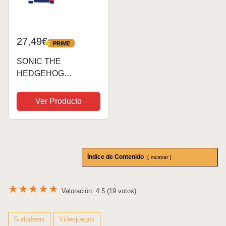
27,49€
PRIME
PRIME
SONIC THE
HEDGEHOG
Sudadera Niño,
Chandal Sonic Niño,
Ver Producto
Sudaderas con
Capucha para Niños 4-
12 Años (Multicolor,9-
10 Años)
Índice de Contenido
mostrar
★
★
★
★
★
Valoración: 4.5 (19 votos)
Sudaderas
Videojuegos