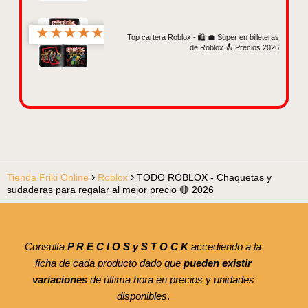
★
★
★
★
★
Top cartera Roblox - 🛍️ 💼 Súper en billeteras
de Roblox 🔝 Precios 2026
Tienda Friki Online
Roblox
TODO ROBLOX - Chaquetas y
sudaderas para regalar al mejor precio 🔴 2026
Consulta
P R E C I O S y S T O C K
accediendo a la
ficha de cada producto dado que
pueden existir
variaciones
de última hora en precios y unidades
disponibles
.