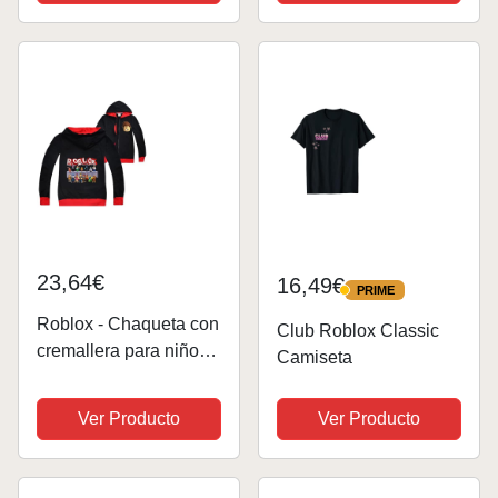
niñas, gorra ajustable
para niños, gorra de
sol de ala plana para
niños gorra...
23,64€
16,49€
PRIME
PRIME
Roblox - Chaqueta con
Club Roblox Classic
cremallera para niños,
Camiseta
sudadera con capucha
y manga larga para
Ver Producto
Ver Producto
niñas, camiseta de
algodón para otoño,
ropa deportiva para