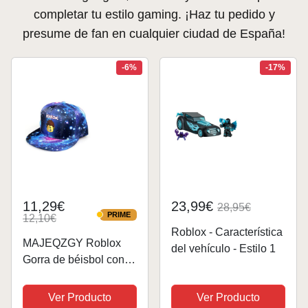
completar tu estilo gaming. ¡Haz tu pedido y
presume de fan en cualquier ciudad de España!
-6%
-17%
11,29€
23,99€
28,95€
PRIME
12,10€
PRIME
Roblox - Característica
MAJEQZGY Roblox
del vehículo - Estilo 1
Gorra de béisbol con
impresión de dibujos
animados para niños y
Ver Producto
Ver Producto