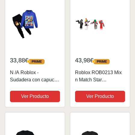
correr,...
33,88€
43,98€
PRIME
PRIME
PRIME
PRIME
N /A Roblox -
Roblox ROB0213 Mix
Sudadera con capucha
n Match Star
para niño, diseño de
Commandos, ,
dibujos animados azul
color/modelo surtido
Ver Producto
Ver Producto
Talla única