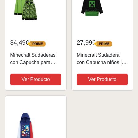
34,49€
27,99€
PRIME
PRIME
PRIME
PRIME
Minecraft Sudaderas
Minecraft Sudadera
con Capucha para
con Capucha niños |
Niños Sudadera Niño
Sudadera con
Reversible con
Capucha Creeper |
Ver Producto
Ver Producto
Cremallera Ropa Niño
Ropa de Juego para
Adolescente Gamer 5-
niños | 12-13 años
14 Años (Verde, 11-12
años)