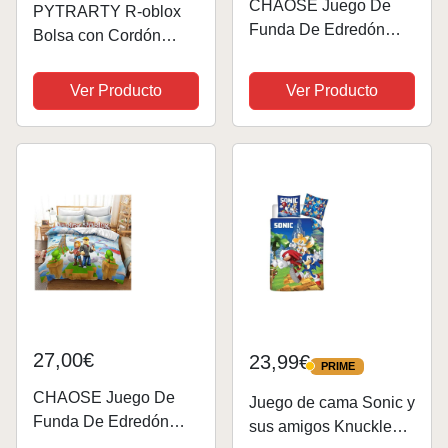
CHAOSE Juego De
PYTRARTY R-oblox
Funda De Edredón
Bolsa con Cordón
King Bedding - Juego
Ajustable，Robllox
Roblox Juego De
Mochilas con
Ver Producto
Ver Producto
Edredón De Microfibra
Cordón，R-oblox
De 3 Piezas Funda De
Bolsa Deporte
Edredón Y 2 Fundas
De Almohada (patrón...
27,00€
23,99€
PRIME
PRIME
CHAOSE Juego De
Juego de cama Sonic y
Funda De Edredón
sus amigos Knuckles
King Bedding - Juego