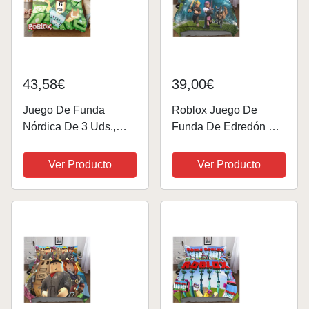
43,58€
39,00€
Juego De Funda
Roblox Juego De
Nórdica De 3 Uds.,
Funda De Edredón De
Juego De Cama
3 Piezas, Ropa De
Roblox, Funda De
Cama con Estampado
Ver Producto
Ver Producto
Edredón De Microfibra
3D Game, Funda De
Suave De Fácil
Edredón para Niñas Y
Cuidado para
Niños, Ropa De Cama
Adolescentes, Niñas Y
De Microfibra...
Niños ((220x...