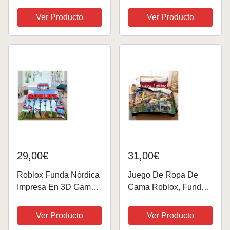
et Tails, funda nórdica
Roblox Juego De
de 135 x 200 cm +
Ver Producto
Ver Producto
Edredón De Microfibra
funda de almohada 80
De 3 Piezas Funda De
x 80 cm, 2 piezas,
Edredón Y 2 Fundas
microfibra, talla
De Almohada (patrón...
alemana
29,00€
31,00€
Roblox Funda Nórdica
Juego De Ropa De
Impresa En 3D Game
Cama Roblox, Funda
Ropa De Cama Juego
De Edredón 100%
De Cama para Niñas Y
Algodón, Suave Y
Ver Producto
Ver Producto
Niños Juego De Funda
Cómoda, para Niños Y