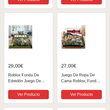
Edredón De Microfibra
De Cama De
De 3 Piezas Funda De
Almohadas De
Edredón Y 2 Fundas
Microfibra Suave para
De Almohada (patrón...
Niños Adolescentes
Adultos...
29,00€
27,00€
Roblox Funda De
Juego De Ropa De
Edredón Juego De
Cama Roblox, Funda
Ropa De Cama 3D
De Edredón 100%
Game 3 Piezas Funda
Algodón, Suave Y
Ver Producto
Ver Producto
Nórdica De Poliéster
Cómoda, para Niños Y
De Microfibra Suave
Niñas (patrón 02,