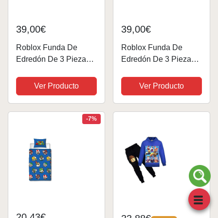
39,00€
39,00€
Roblox Funda De
Roblox Funda De
Edredón De 3 Piezas
Edredón De 3 Piezas
Funda Nórdica De
Funda Nórdica De
Ropa De Cama
Ropa De Cama
Ver Producto
Ver Producto
Estampada 3D Game
Estampada 3D Game
con Cierre De
con Cierre De
Cremallera, Microfibra
Cremallera, Microfibra
-7%
Suave para Niños
Suave para Niños
Adolescentes...
Adolescentes...
20,43€