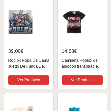
con Cierre De con
(150x200cm)-Cama de
Cremallera para
90)
Niños...
39,00€
14,88€
Roblox Ropa De Cama
Camiseta Roblox de
Juego De Funda De
algodón transpirable
Edredón con
para juegos en familia,
Estampado De Efecto
juegos en equipo para
Ver Producto
Ver Producto
3D Game Luxe para
niños y niñas, parte
Niños Y Adultos,
superior de pijama
Juego De Cama De
Negro Black3 7-8 Años
Microfibra
Double（200x200cm