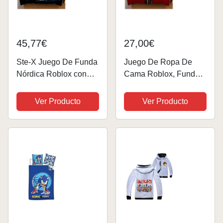
45,77€
27,00€
Ste-X Juego De Funda
Juego De Ropa De
Nórdica Roblox con
Cama Roblox, Funda
Fundas De Almohada
De Edredón 100%
A Juego 120 Hilos
Algodón, Suave Y
Ver Producto
Ver Producto
Funda Protectora De
Cómoda, para Niños Y
Edredón Garantizada
Niñas (patrón 05,
Colección De Ropa De
(150x200cm)-Cama de
Cama Premium
90)
((220x...