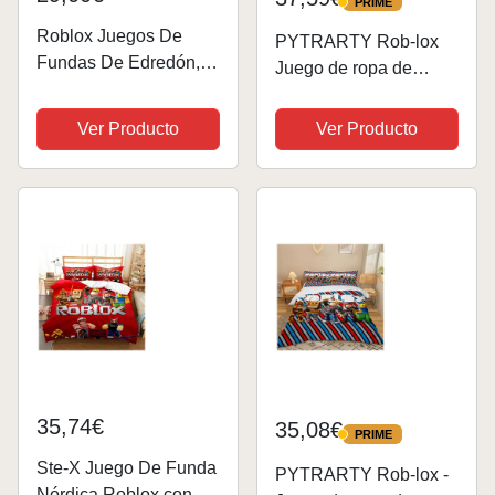
PRIME
PRIME
Roblox Juegos De
PYTRARTY Rob-lox
Fundas De Edredón,
Juego de ropa de
Juego De Ropa De
cama de 135 x 200 cm,
Cama con Funda De
3 piezas, incluye 1
Ver Producto
Ver Producto
Edredón 3D,Game
funda nórdica pura
Funda Nórdica
Rob-lox con cremallera
Transpirable Suave Y
y 2 fundas de
Acogedora De
almohada de 80 x 80
Microfibra para...
cm
35,74€
35,08€
PRIME
PRIME
Ste-X Juego De Funda
PYTRARTY Rob-lox -
Nórdica Roblox con