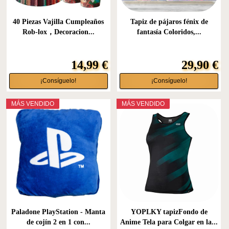
40 Piezas Vajilla Cumpleaños
Tapiz de pájaros fénix de
Rob-lox，Decoracion...
fantasía Coloridos,...
14,99 €
29,90 €
¡Consíguelo!
¡Consíguelo!
MÁS VENDIDO
MÁS VENDIDO
Paladone PlayStation - Manta
YOPLKY tapizFondo de
de cojín 2 en 1 con...
Anime Tela para Colgar en la...