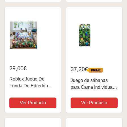
De Edredón De
Niñas (patrón 02,
Microfibra Suave
(180x220 cm)-Cama
Single（135x200cm）
de 105/135)
29,00€
37,20€
PRIME
PRIME
Roblox Juego De
Juego de sábanas
Funda De Edredón
para Cama Individual
Ropa De Cama De
Minecraft, sábana
Cama con Estampado
encimera, sábana
Ver Producto
Ver Producto
3D Game Funda
Bajera Ajustable y
Nórdica De Microfibra
Funda de Almohada,
Suave De 3 Piezas
Verde, 100% algodón,
con Cierre De