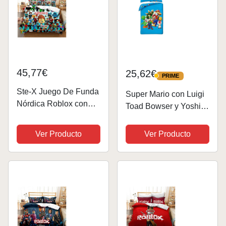
）
45,77€
25,62€
PRIME
PRIME
Ste-X Juego De Funda
Super Mario con Luigi
Nórdica Roblox con
Toad Bowser y Yoshi -
Fundas De Almohada
Juego de cama funda
A Juego 120 Hilos
nórdica 140 x 200 cm +
Ver Producto
Ver Producto
Funda Protectora De
funda de almohada 70
Edredón Garantizada
x 90 cm - Reversible -
Colección De Ropa De
100% Poliéster - Azul
Cama Premium
((220x...