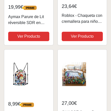
23,64€
19,99€
PRIME
PRIME
Roblox - Chaqueta con
Aymax Parure de Lit
cremallera para niños,
réversible SDR en
sudadera con capucha
Ville Dans la Nuit - 140
y manga larga para
cm x 200 cm
Ver Producto
Ver Producto
niñas, camiseta de
algodón para otoño,
ropa deportiva para
correr,...
27,00€
8,99€
PRIME
PRIME