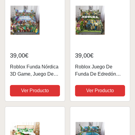
Producto Oficial
Cremallera para...
39,00€
39,00€
Roblox Funda Nórdica
Roblox Juego De
3D Game, Juego De
Funda De Edredón
Cama con Cierre De
Ropa De Cama De
Cremallera, Ropa De
Cama con Estampado
Ver Producto
Ver Producto
Cama De Microfibra
3D Game Funda
Suave para Niños
Nórdica De Microfibra
Adolescentes Adultos
Suave De 3 Piezas
Double（200x200cm
con Cierre De
）
Cremallera para...