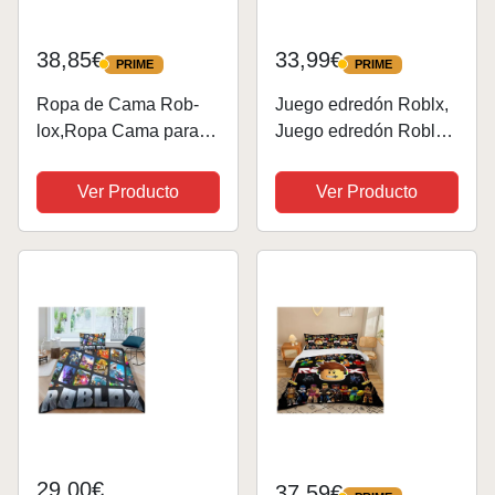
38,85€
33,99€
PRIME
PRIME
PRIME
PRIME
Ropa de Cama Rob-
Juego edredón Roblx,
lox,Ropa Cama para
Juego edredón Roblx
niños Rob-lox
(Juegos Cama Rblox,
200X135,Funda
1 Funda edredóns 135
Ver Producto
Ver Producto
Almohada Rob-lox
x 200 cm, 2 Fundas
80X80cm 2
Almohada 80x80 cm)
Piezas,Ropa de Cama
Anime para
niños,Ropa Cama
Rob-lox para niños...
29,00€
37,59€