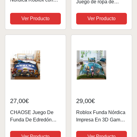
Juego de ropa de
Fundas De Almohada
cama de 135 x 200 cm,
A Juego 120 Hilos
3 piezas, incluye 1
Ver Producto
Ver Producto
Funda Protectora De
funda nórdica pura
Edredón Garantizada
Rob-lox con cremallera
Colección De Ropa De
y 2 fundas de
Cama Premium...
almohada de 80 x 80
cm
27,00€
29,00€
CHAOSE Juego De
Roblox Funda Nórdica
Funda De Edredón
Impresa En 3D Game
King Bedding - Juego
Funda De Edredón 3
Roblox Juego De
Piezas Juego De Ropa
Ver Producto
Ver Producto