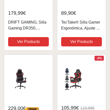
179,99€
89,90€
DRIFT GAMING, Silla
TecTake® Silla Gamer
Gaming DR350,
Ergonómica, Ajuste de
DR350BR, Silla
Altura, Silla de
Gaming Profesional,
Escritorio de Oficina,
Ver Producto
Ver Producto
Polipiel, reposabrazos
Silla de Estudio con
4D, Ruedas
Acolchado Cómodo,
silenciosas, pistón
Silla con
-4%
Clase 4, inclinación,
Reposabrazos y
cojin...
Ruedas,...
105,99€
229,00€
110,99€
PRIME