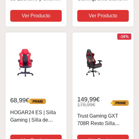
Ajustable en Altura y
con Rposabrazos
Giratoria,
Abatibles, Silla
Ver Producto
Ver Producto
Reposabrazos
Escritorio Ergonomica
Acolchados, Soporte
de Polipiel, Cadeira
Lumbar, Reclinable
Gaming para Hogar y
-16%
(Red)
Oficina, Sillas
Gaming...
149,99€
68,99€
PRIME
PRIME
PRIME
179,99€
PRIME
HOGAR24 ES | Silla
Trust Gaming GXT
Gaming | Silla de
708R Resto Silla
Ordenador Oficina |
Gaming, Silla Giratoria
Ergonómica para
Completa de 360° con