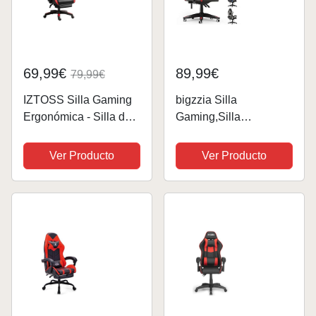
69,99€
89,99€
79,99€
IZTOSS Silla Gaming
bigzzia Silla
Ergonómica - Silla de
Gaming,Silla
Oficina con Respaldo
Ergonómica de Oficina
Regulable, con
en Cuero
Ver Producto
Ver Producto
Reposacabezas,
PU,Regulable en
reposabrazos y
Altura con Soporte
Soporte Lumbar. (C-
Lumbar y
Negro+Rojo)
Reposacabezas,Resp
aldo Reclinable
155°,Silla Gamer...