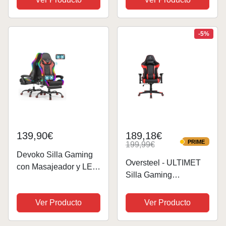
Regulable Silla con
Transpirable,
Apoyo Lumbar y
Ergonómica, Silla
Reposacabezas,
Escritorio Silla Oficina,
-5%
Respaldo Inclinable
Roja
hasta 155°...
139,90€
189,18€
PRIME
199,99€
PRIME
Devoko Silla Gaming
Oversteel - ULTIMET
con Masajeador y LED,
Silla Gaming
Silla de Oficina
Profesional Polipiel,
Ergonómica con
Reposabrazos 2D,
Ver Producto
Ver Producto
Reposapiés, Sillas
Ajustable en Altura,
Gaming para Oficina y
Respaldo Reclinable