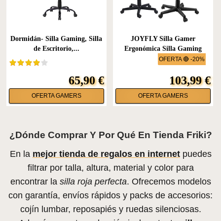
Dormidán- Silla Gaming, Silla
JOYFLY Silla Gamer
de Escritorio,...
Ergonómica Silla Gaming
con...
OFERTA 🔴 -20%
65,90 €
103,99 €
OFERTA GAMERS
OFERTA GAMERS
¿Dónde Comprar Y Por Qué En Tienda Friki?
En la
mejor tienda de regalos en internet
puedes
filtrar por talla, altura, material y color para
encontrar la
silla roja perfecta
. Ofrecemos modelos
con garantía, envíos rápidos y packs de accesorios:
cojín lumbar, reposapiés y ruedas silenciosas.