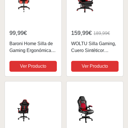
99,99€
159,99€
189,99€
Baroni Home Silla de
WOLTU Silla Gaming,
Gaming Ergonómica
Cuero Sintéticor
con Masajeador
Ergonómica Gaming
Lumbar, Silla de
para Chair con
Ver Producto
Ver Producto
Oficina con Respaldo
Reposapiés Silla
Reclinable con Cojines
Gamer Sillón Giratorio
Ajustables
Videojuegos, Silla
Reposacabezas y
Oficina Gran Respaldo
Soporte de...
y...