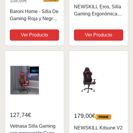
108,99€
PRIME
NEWSKILL Eros, Silla
Baroni Home - Silla De
Gaming Ergonómica
Gaming Roja y Negra,
con Respaldo Mallado
Silla Ergonómica de
y Tapizado en Tela,
Oficina con Respaldo
Ver Producto
Ver Producto
Color Rojo
Regulable de 90° a
120°, con
Reposacabezas,
reposabrazos y
Soporte...
127,74€
179,00€
PRIME
PRIME
Vetnasa Silla Gaming
NEWSKILL Kitsune V2