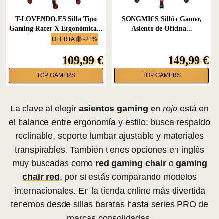
T-LOVENDO.ES Silla Tipo
SONGMICS Sillón Gamer,
Gaming Racer X Ergonómica...
Asiento de Oficina...
OFERTA 🔴 -21%
109,99 €
149,99 €
TOP GAMERS
TOP GAMERS
La clave al elegir
asientos gaming
en
rojo
está en
el balance entre ergonomía y estilo: busca respaldo
reclinable, soporte lumbar ajustable y materiales
transpirables. También tienes opciones en inglés
muy buscadas como
red gaming chair
o
gaming
chair red
, por si estás comparando modelos
internacionales. En la tienda online más divertida
tenemos desde sillas baratas hasta series PRO de
marcas consolidadas.