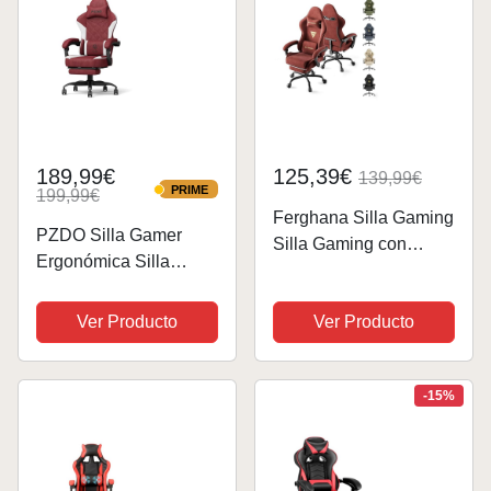
inclinación,...
189,99€
125,39€
139,99€
PRIME
199,99€
PRIME
Ferghana Silla Gaming
PZDO Silla Gamer
Silla Gaming con
Ergonómica Silla
Masajeador, Silla
Gaming con
Ergonómica de
Reposapiés, Silla
Ver Producto
Ver Producto
Terciopelo para
Ordenador Oficina
Juegos, Silla Gamer
Acolchada con
con Lumbar,
Reposacabezas,
-15%
Reposapiés, Silla de
Soporte Lumbar,
Oficina,...
Regalo, Adulto,
Adolescente(Rojo)