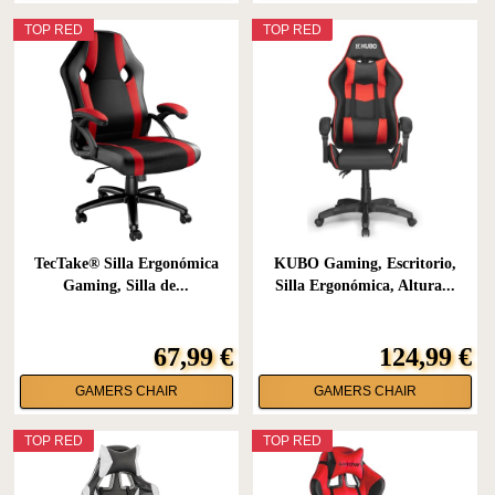
TOP RED
TOP RED
TecTake® Silla Ergonómica
KUBO Gaming, Escritorio,
Gaming, Silla de...
Silla Ergonómica, Altura...
67,99 €
124,99 €
GAMERS CHAIR
GAMERS CHAIR
TOP RED
TOP RED