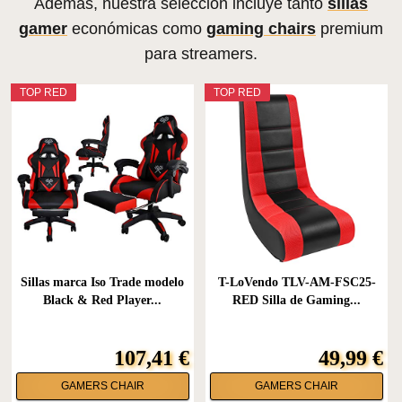
Además, nuestra selección incluye tanto
sillas
gamer
económicas como
gaming chairs
premium
para streamers.
TOP RED
TOP RED
Sillas marca Iso Trade modelo
T-LoVendo TLV-AM-FSC25-
Black & Red Player...
RED Silla de Gaming...
107,41 €
49,99 €
GAMERS CHAIR
GAMERS CHAIR