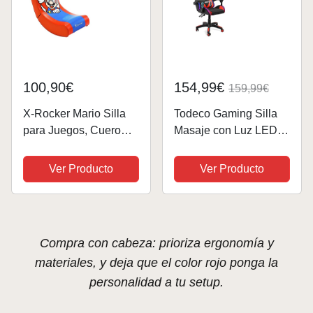
100,90€
154,99€
159,99€
X-Rocker Mario Silla
Todeco Gaming Silla
para Juegos, Cuero
Masaje con Luz LED
sintético, Red, Infantil
Gamer Silla PC Oficina
Silla Ordenador
Ver Producto
Ver Producto
ergonómica Inclinación
y Altura Ajustable
Giratorio 360º con
Reposacabezas y...
Compra con cabeza: prioriza ergonomía y
materiales, y deja que el color rojo ponga la
personalidad a tu setup.