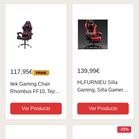
Imitación Cuero
Acolchados Ajustables
Racing Gamer con
2D, Piston Clase 4,
Función Mecedora...
giratoria, inclinable,...
139,99€
117,95€
PRIME
PRIME
HLFURNIEU Silla
Itek Gaming Chair
Gaming, Silla Gamer
Rhombus FF10, Tejido,
Ergonómica con Cojín
Negro Y Rojo, Normale
de Muelles, Silla
Ver Producto
Ver Producto
Ordenador con Cojín
Lumbar y Reposapiés,
Sillón Gamer Altura
-15%
Ajustable, Cadeira...