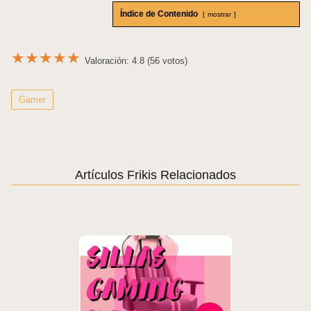
Índice de Contenido
mostrar
★
★
★
★
★
Valoración: 4.8 (56 votos)
Gamer
Artículos Frikis Relacionados