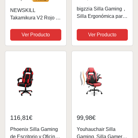
PRIME
bigzzia Silla Gaming，
NEWSKILL
Silla Ergonómica para
Takamikura V2 Rojo |
Videojuegos, Oficina y
Silla Gaming | Tela
Estudio, Silla Gaming
Transpirable
Ver Producto
Ver Producto
con Cojín Lumbar y
Reposacabezas,
Regulable en
Altura(con
reposapiés,...
116,81€
99,98€
Phoenix Silla Gaming
Youhauchair Silla
de Escritorio y Oficina,
Gaming, Silla Gamer