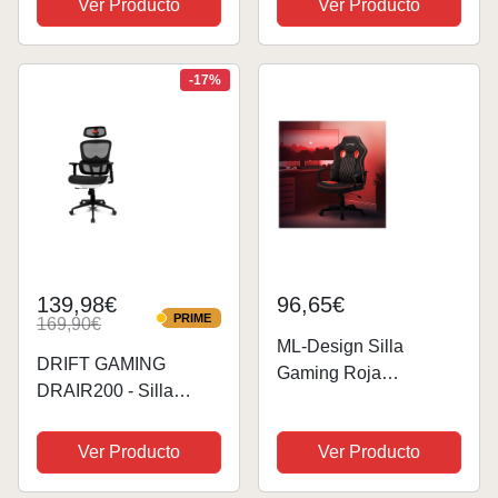
Ver Producto
Ver Producto
Gamers Especial
Cojines Extraíbles,
Videojuegos | Piel
Silla con Bloqueo, Silla
Sintética Acolchada |
Ajustable en Altura
-17%
Altura e Inclinación...
para Juegos,...
139,98€
96,65€
PRIME
169,90€
PRIME
ML-Design Silla
DRIFT GAMING
Gaming Roja
DRAIR200 - Silla
Ergonómica con
Gaming Profesional,
Respaldo en Forma de
Malla polímero
Ver Producto
Ver Producto
S para Escritorio
Reforzado,
Asiento Giratorio PU
reposabrazos