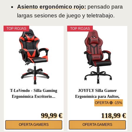
Asiento ergonómico rojo:
pensado para
largas sesiones de juego y teletrabajo.
TOP ROJAS
TOP ROJAS
T-LoVendo - Silla Gaming
JOYFLY Silla Gamer
Ergonómica Escritorio...
Ergonómica para Aultos,
Silla...
OFERTA 🔴 -15%
99,99 €
118,99 €
OFERTA GAMERS
OFERTA GAMERS