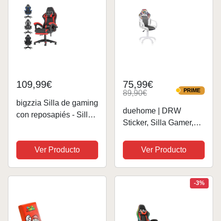
109,99€
75,99€
PRIME
89,90€
PRIME
bigzzia Silla de gaming
duehome | DRW
con reposapiés - Sillas
Sticker, Silla Gamer,
gamer Gaming Chair
Silla de Oficina
Ergonómica Altura
Gaming Estudio o
Ver Producto
Ver Producto
Ajustable Silla de
Escritorio, Acabado en
Ordenador para
Símil Piel Blanco, Gris
Adultos Niñas Niños,
y Sticker, Medidas:
-3%
Roja..
46,5 cm (Ancho) x 46...