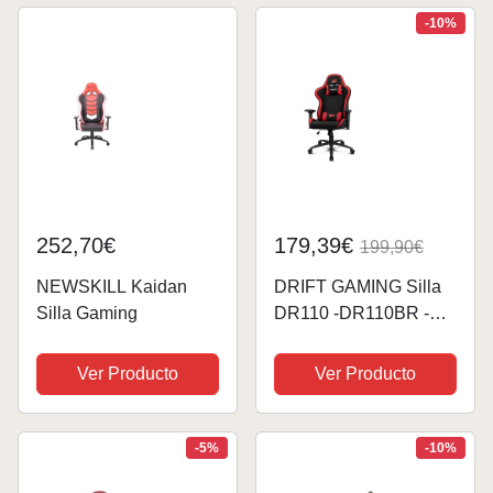
Juegos con
180º, Pistón Gas Clase
-10%
Iluminación
3, Hasta 120Kg,
RGB（Rojo）
Color...
252,70€
179,39€
199,90€
NEWSKILL Kaidan
DRIFT GAMING Silla
Silla Gaming
DR110 -DR110BR -
Silla Profesional,
Tejido Fabric Alta
Ver Producto
Ver Producto
transpriación,
reposabrazos 4D,
Ruedas silenciosas,
-5%
-10%
Piston Clase 4,