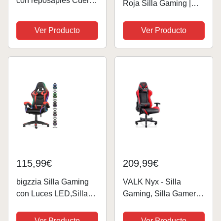
con reposapiés Cuero
Roja Silla Gaming |
sintético Negro Rojo
Tela Transpirable
Mobiliario, Sillas, Sillas
Ver Producto
Ver Producto
Gaming Rojo 15,7 KG
115,99€
209,99€
bigzzia Silla Gaming
VALK Nyx - Silla
con Luces LED,Silla
Gaming, Silla Gamer,
Ergonómica
Reclinable 160º,
Gaming,Altura
Reposabrazos 2D,
Ver Producto
Ver Producto