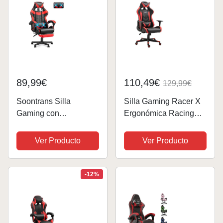
89,99€
110,49€
129,99€
Soontrans Silla
Silla Gaming Racer X
Gaming con
Ergonómica Racing
Masajeador, Silla
Sillón Gamer
Gamer con
Profesional
Ver Producto
Ver Producto
Reposapiés
Videojuegos,Ordenado
Reposacabeza,
r, Oficina, Escritorio.
Ergonómica, Cojín
Reposabrazos. Cojín
-12%
Lumbar de Masaje,
Lumbar y
Sillas Gaming para
Reposacabezas....
Gaming Livesteam...