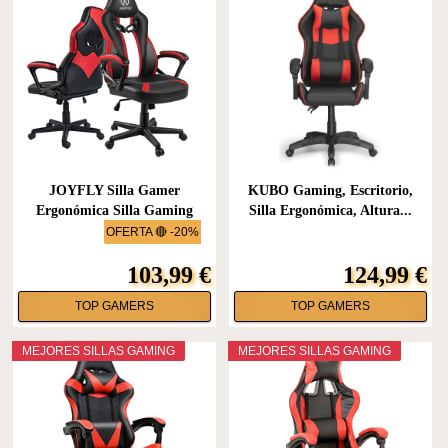
JOYFLY Silla Gamer
KUBO Gaming, Escritorio,
Ergonómica Silla Gaming
Silla Ergonómica, Altura...
con...
OFERTA 🔴 -20%
103,99 €
124,99 €
TOP GAMERS
TOP GAMERS
MEJORES SILLAS GAMING
MEJORES SILLAS GAMING