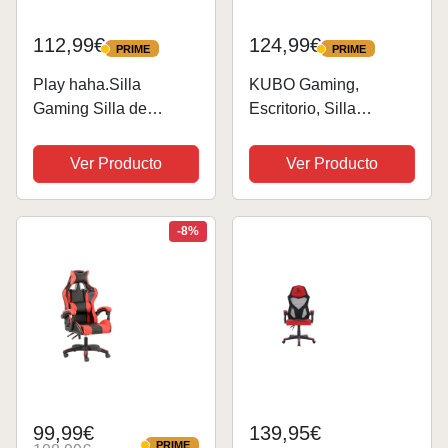
112,99€
124,99€
PRIME
PRIME
PRIME
PRIME
Play haha.Silla
KUBO Gaming,
Gaming Silla de
Escritorio, Silla
Oficina Silla Giratoria
Ergonómica, Altura
Silla de Ordenador
Ajustable, 360°
Ver Producto
Ver Producto
Silla de Tareas Silla de
Giratorio y
Escritorio Silla
Reposabrazos Fijos,
Ergonómica Silla de
Metal, Rojo, One Size
-8%
Carreras Silla de...
99,99€
139,95€
PRIME