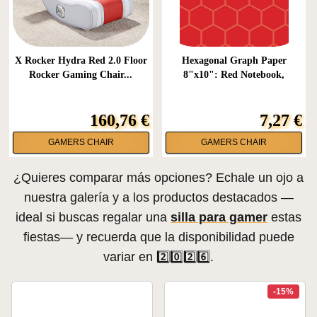
X Rocker Hydra Red 2.0 Floor
Hexagonal Graph Paper
Rocker Gaming Chair...
8"x10": Red Notebook,
Design...
160,76 €
7,27 €
GAMERS CHAIR
GAMERS CHAIR
¿Quieres comparar más opciones? Echale un ojo a
nuestra galería y a los productos destacados —
ideal si buscas regalar una
silla para gamer
estas
fiestas— y recuerda que la disponibilidad puede
variar en 2️⃣0️⃣2️⃣6️⃣.
-15%