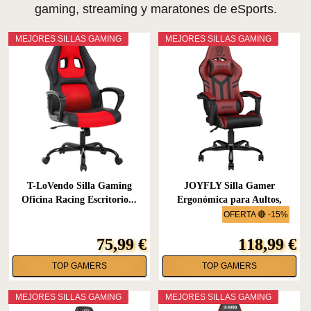
gaming, streaming y maratones de eSports.
MEJORES SILLAS GAMING
MEJORES SILLAS GAMING
T-LoVendo Silla Gaming
JOYFLY Silla Gamer
Oficina Racing Escritorio...
Ergonómica para Aultos,
Silla...
OFERTA 🔴 -15%
75,99 €
118,99 €
TOP GAMERS
TOP GAMERS
MEJORES SILLAS GAMING
MEJORES SILLAS GAMING