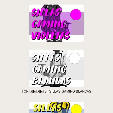
TOP 2️⃣0️⃣2️⃣6️⃣ en SILLAS GAMING BLANCAS