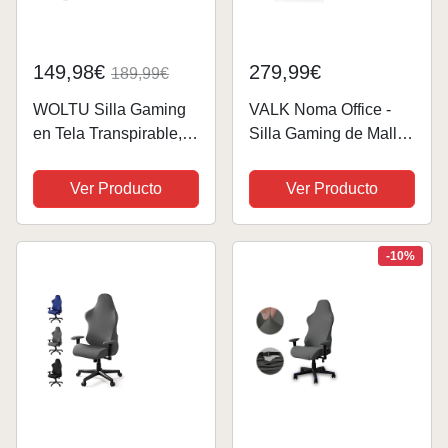
149,98€
279,99€
189,99€
WOLTU Silla Gaming
VALK Noma Office -
en Tela Transpirable,
Silla Gaming de Malla
Ergonómica Silla
Transpirable, Silla
Gamer con
Oficina Ergonomica,
Ver Producto
Ver Producto
Reposapiés, Sillón
Reposabrazos 3D,
Giratorio Videojuegos,
Mecanismo
Silla Oficina con
Sincronizado con
-10%
Asiento Ancho y
Asiento Deslizante,
Cómodo para...
Base...