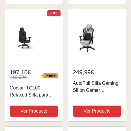
(Gray)
Giratorio Videojuegos,
Silla Oficina con
-10%
Asiento Ancho y
Cómodo para...
197,10€
249,99€
PRIME
219,90€
PRIME
AutoFull Silla Gaming
Corsair TC100
Sillón Gamer
Relaxed Silla para
Ergonómico Silla
Juegos - Fabric -
Gamer Cuero PU Silla
Diseño Inspirado en
Ver Producto
Ver Producto
De Oficina, Altura del
Las Carreras - Cojín
Asiento e Inclinación
Lumbar - Almohada
del Respaldo
Cervical Extraíble de