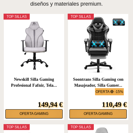
diseños y materiales premium.
TOP SILLAS
TOP SILLAS
Newskill Silla Gaming
Soontrans Silla Gaming con
Profesional Fafnir, Tela...
Masajeador, Silla Gamer...
OFERTA 🔴 -15%
149,94 €
110,49 €
OFERTA GAMING
OFERTA GAMING
TOP SILLAS
TOP SILLAS