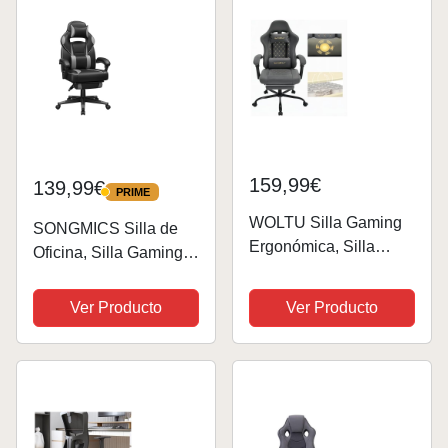
Reposabrazos...
159,99€
139,99€
PRIME
PRIME
WOLTU Silla Gaming
SONGMICS Silla de
Ergonómica, Silla
Oficina, Silla Gaming
Oficina con Soporte
Ergonómica, con
Lumbar Masaje y
Reposapiés
Ver Producto
Ver Producto
Reposapiés Extraible,
Telescópico, Respaldo
Silla Giratoria con Gran
Ajustable,
Asiento de Muelle,
Reposacabezas y
Capacidad de 150...
Soporte Lumbar, Carga
de 150 kg, Negro...