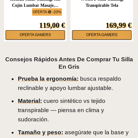
Cojín Lumbar Masaje,...
Transpirable Tela
Ergonómica...
OFERTA 🔴 -20%
119,00 €
169,99 €
OFERTA GAMERS
OFERTA GAMERS
Consejos Rápidos Antes De Comprar Tu Silla
En Gris
Prueba la ergonomía:
busca respaldo
reclinable y apoyo lumbar ajustable.
Material:
cuero sintético vs tejido
transpirable — piensa en clima y
sudoración.
Tamaño y peso:
asegúrate que la base y