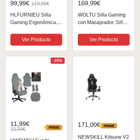
99,99€
169,99€
119,99€
HLFURNIEU Silla
WOLTU Silla Gaming
Gaming Ergonómica,
con Masajeador, Silla
Silla Gamer con
Ergonómica Oficina,
Reposapiés y Soporte
Silla Escritorio con
Ver Producto
Ver Producto
Lumbar, Silla
Reposacabezas, y
Ordenador con Spring
Soporte Lumbar, Sillon
Cushion, Sillon Gamer
Gaming Reclinable,
-25%
Altura Regulable,
Asiento Ancho,...
Respaldo...
11,99€
171,00€
PRIME
PRIME
PRIME
15,99€
PRIME
NEWSKILL Kitsune V2