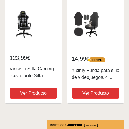
Ajustables,
Espuma Viscoelástica
Reposacabezas...
-...
123,99€
14,99€
PRIME
PRIME
Vinsetto Silla Gaming
Yixinly Funda para silla
Basculante Silla
de videojuegos, 4
Gamer Altura
unidades, funda para
Regulable con
silla de oficina,
Ver Producto
Ver Producto
Reposacabezas y
elástica, extraíble,
Cojín Lumbar para
lavable, antideslizante,
Oficina Dormitorio
para silla de
Carga 120 kg
ordenador,...
61x70x121-129 cm
Índice de Contenido
mostrar