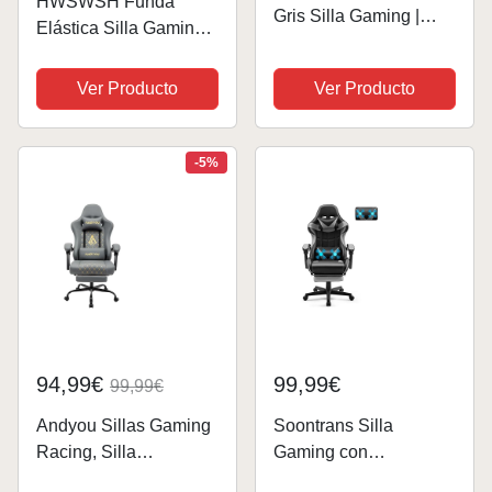
HWSWSH Funda
Gris Silla Gaming |
Elástica Silla Gaming
Tela Transpirable
Gris Funda para Silla
de Juego Cubierta
Ver Producto
Ver Producto
Silla Gaming Fundas
para Sillas de Oficina
Ajustables con Brazos
-5%
Funda Silla...
94,99€
99,99€
99,99€
Andyou Sillas Gaming
Soontrans Silla
Racing, Silla
Gaming con
Ergonomica Oficina
Masajeador, Silla