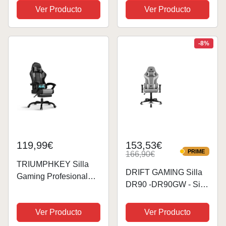
con Soporte Lumbar,
Gamer con
Ver Producto
Ver Producto
Silla Gamer Adulto
Reposapiés &
Silla Ordenador con
Reposacabeza &
Reposapiés 130 kg,
Masaje Vibratorio
-8%
Gris
Cojín Lumbar, Sillon
Gaming para
Livestreaming
Youtube...
119,99€
153,53€
PRIME
166,90€
PRIME
TRIUMPHKEY Silla
DRIFT GAMING Silla
Gaming Profesional
DR90 -DR90GW - Silla
con Masajeador, PU
Profesional, tejido
Silla de Juegos con
fabric transpirable,
Ver Producto
Ver Producto
Reposacabezas y
reposabrazos 2D
Reposapiés,Silla de