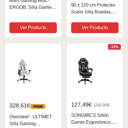
Mars Gaming MGC-
90 x 120 cm Protector
ERGOB, Silla Gaming
Suelo Silla Ruedas,
Ergonómica, Asiento y
Gris Oscuro
Respaldo de Malla
Antideslizante
Ver Producto
Ver Producto
Transpirable,
Protector Suelo,
Reposacabezas
Alfombra Silla Ruedas,
Regulable, Altura
Alfombra Silla Gaming,
-19%
Ajustable Entre 110.5 y
Alfombrilla para Silla
120.5cm,...
de...
127,49€
328,61€
158,99€
PRIME
PRIME
SONGMICS Sillón
Oversteel - ULTIMET
Gamer Ergonómico,
Silla Gaming