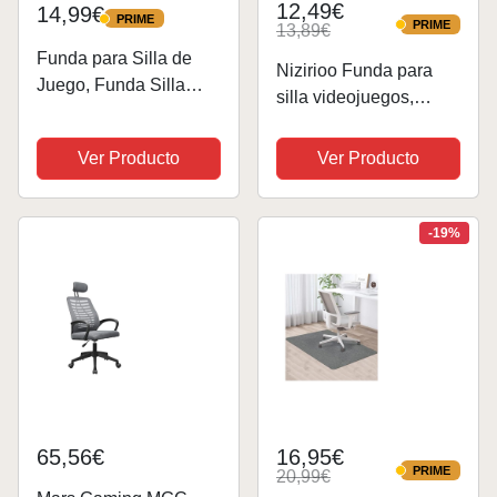
12,49€
14,99€
PRIME
PRIME
PRIME
13,89€
PRIME
Funda para Silla de
Nizirioo Funda para
Juego, Funda Silla
silla videojuegos,
Gaming Elástica
funda para silla de
Fundas para sillas
oficina, color gris
Ver Producto
Ver Producto
Oficina Lavable y
oscuro, elástica, funda
Extraíble Funda de
para silla, silla de
Silla Cubierta para
oficina, para
-19%
Silla para Silla de
videojuegos, estilo...
Estilo...
65,56€
16,95€
PRIME
20,99€
PRIME