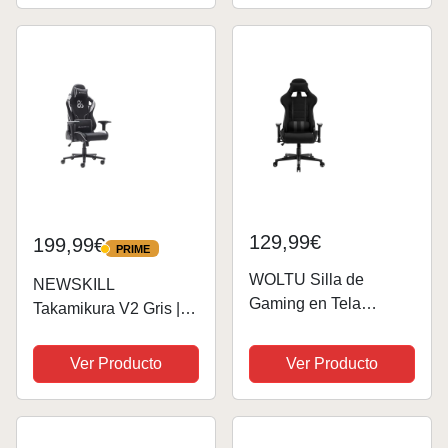
acolchado, pistón
Oficina Ergonómica
clase 4, cojin
con Lumbar de
lumbar/cervical,...
Masaje,...
129,99€
199,99€
PRIME
PRIME
WOLTU Silla de
NEWSKILL
Gaming en Tela
Takamikura V2 Gris |
Transpirable Sillón
Silla Gaming | Tela
Giratorio de Gaming,
Transpirable
Ver Producto
Ver Producto
Silla Ergonómica de
Oficina, Silla de Oficina
con Respaldo
Regulable,