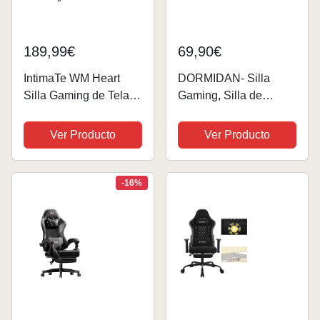
189,99€
69,90€
IntimaTe WM Heart
DORMIDAN- Silla
Silla Gaming de Tela,
Gaming, Silla de
Silla Gamer
Escritorio, Silla de
Ergonómica, Silla
Oficina, Silla de
Ver Producto
Ver Producto
Gamer, Silla de Oficina
Ordenador, Silla
Racing con
Giratoria, regulación en
Reposabrazos
Altura, con Respaldo,
-16%
Ajustables,Silla de
Silla para...
Ordenador con Cojín...