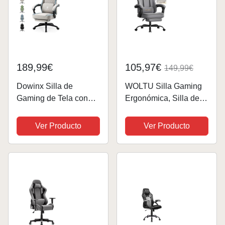
189,99€
105,97€
149,99€
Dowinx Silla de
WOLTU Silla Gaming
Gaming de Tela con
Ergonómica, Silla de
cojín de muelles
Oficina con
ensacados, sillón de
Reposabrazos y
Ver Producto
Ver Producto
Masaje con
Soporte Lumbar, Silla
reposapiés, Silla
Racing Giratoria con
ergonómica de PC,
Asiento Amplio y Lleno
Silla de Oficina, 150
de Muelle, Estructura...
kg,Gris