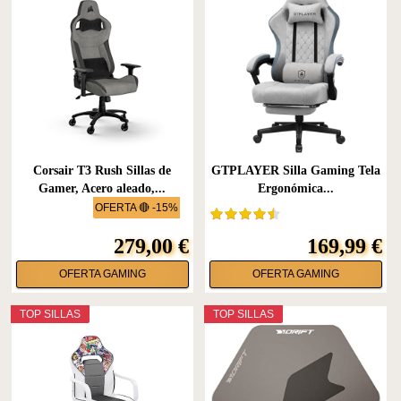
Corsair T3 Rush Sillas de
GTPLAYER Silla Gaming Tela
Gamer, Acero aleado,...
Ergonómica...
OFERTA 🔴 -15%
279,00 €
169,99 €
OFERTA GAMING
OFERTA GAMING
TOP SILLAS
TOP SILLAS