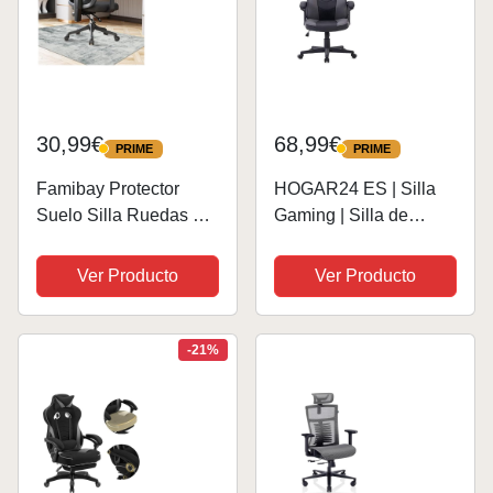
30,99€
68,99€
PRIME
PRIME
PRIME
PRIME
Famibay Protector
HOGAR24 ES | Silla
Suelo Silla Ruedas 90
Gaming | Silla de
x 120 cm
Ordenador Oficina |
Antideslizante
Ergonómica para
Ver Producto
Ver Producto
Alfombra Silla
Gamers Especial
Escritorio Alfombra
Videojuegos | Piel
Silla Gaming Gris
Sintética Acolchada |
-21%
Lavable para Silla de
Altura e Inclinación...
Oficina Baldosas...