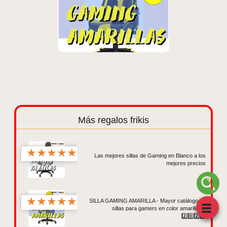
Más regalos frikis
★
★
★
★
★
Las mejores sillas de Gaming en Blanco a los
mejores precios
★
★
★
★
★
SILLA GAMING AMARILLA - Mayor catálogo de
sillas para gamers en color amarillo 🟡
2️⃣0️⃣2️⃣6️⃣