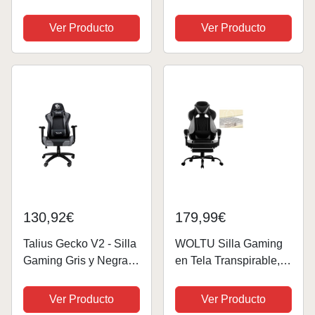
Silla Gaming, Silla de
Profesional Tela
Oficina, con
Transpirable,
Ver Producto
Ver Producto
Reposapiés
Reposabrazos 2D,
telescópico,
Ajustable en Altura,
Reposacabezas
Respaldo Reclinable
Ajustable, Soporte
180º, Pistón Gas Clase
Lumbar, Capacidad de
3, Hasta...
Carga 150...
130,92€
179,99€
Talius Gecko V2 - Silla
WOLTU Silla Gaming
Gaming Gris y Negra
en Tela Transpirable,
con Cuero, Ergonomía,
Ergonómica Silla
Basculante, Alta
Gamer con
Ver Producto
Ver Producto
Densidad y Nylon
Reposapiés, Sillón