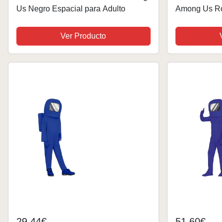
Us Negro Espacial para Adulto
Among Us Roj
7/9 años
Ver Producto
29,44€
51,60€