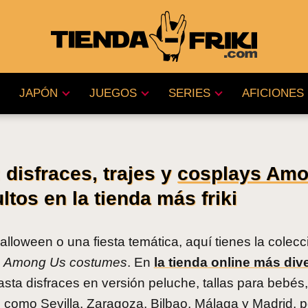
JAPÓN
JUEGOS
SERIES
AFICIONES
disfraces, trajes y
cosplays Am
tos en la tienda más friki
lloween o una fiesta temática, aquí tienes la colec
y
Among Us costumes
. En
la tienda online más dive
sta disfraces en versión peluche, tallas para bebés,
como Sevilla, Zaragoza, Bilbao, Málaga y Madrid, po