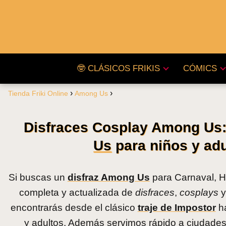
🤓 CLÁSICOS FRIKIS
CÓMICS
Tienda Friki Online
Among Us
Disfraces Cosplay Among Us: 
Us
para niños y adul
Si buscas un
disfraz Among Us
para Carnaval, Ha
completa y actualizada de
disfraces
,
cosplays
encontrarás desde el clásico
traje de Impostor
ha
y adultos. Además servimos rápido a ciudades 