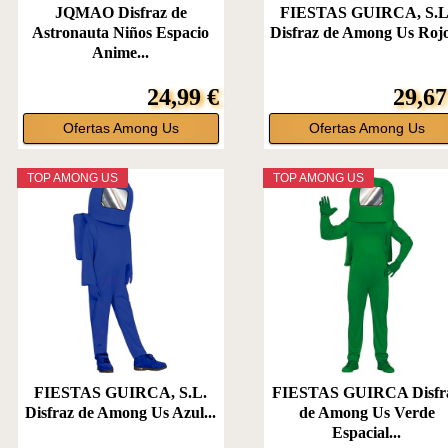
JQMAO Disfraz de
FIESTAS GUIRCA, S.L
Astronauta Niños Espacio
Disfraz de Among Us Rojo
Anime...
24,99 €
29,67
Ofertas Among Us
Ofertas Among Us
TOP AMONG US
TOP AMONG US
FIESTAS GUIRCA, S.L.
FIESTAS GUIRCA Disfr
Disfraz de Among Us Azul...
de Among Us Verde
Espacial...