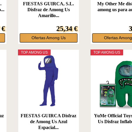
.
FIESTAS GUIRCA, S.L.
My Other Me dis
...
Disfraz de Among Us
among us para ad
Amarillo...
 €
25,34 €
3
Ofertas Among Us
Ofertas Among
TOP AMONG US
TOP AMONG US
az
FIESTAS GUIRCA Disfraz
YuMe Official To
de Among Us Azul
Us Disfraz Inflabl
Espacial...