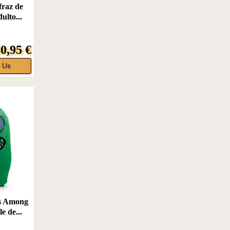
fraz de
ulto...
0,95 €
 Us
ys Among
e de...