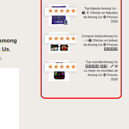
Top felpudo Among Us -
★
★
★
★
★
🛍️ 🚪 Ofertas en felpudos
de Among Us 🔵 Precios
2026
Comprar bolsa Among Us
★
★
★
★
★
 Among
- ⭐️ 🛍️ Ofertas en bolsas
de Among Us 🔵 Precios
g Us
,
2️⃣0️⃣2️⃣6️⃣
.
Top mochila Among Us
★
★
★
★
★
2️⃣0️⃣2️⃣5️⃣-2️⃣6️⃣ - 🖍️ 🎒
Lo mejor en mochilas de
Among Us 🔵 Precios
2026