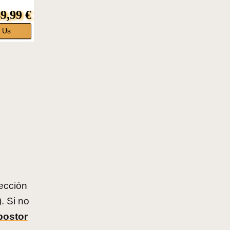
9,99 €
 Us
ección
. Si no
postor