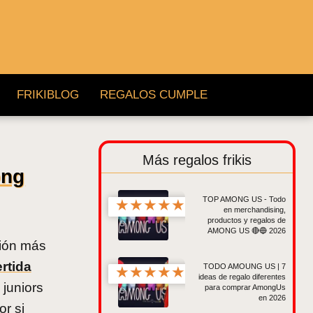
FRIKIBLOG
REGALOS CUMPLE
Más regalos frikis
ong
TOP AMONG US - Todo
★
★
★
★
★
en merchandising,
productos y regalos de
AMONG US 🔴🔵 2026
ción más
rtida
TODO AMOUNG US | 7
★
★
★
★
★
ideas de regalo diferentes
 juniors
para comprar AmongUs
en 2026
r si