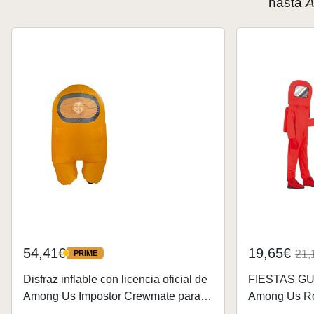
hasta
A
54,41€
19,65€
21,
PRIME
PRIME
Disfraz inflable con licencia oficial de
FIESTAS GUI
Among Us Impostor Crewmate para
Among Us Roj
niños y adultos (naranja, talla única)