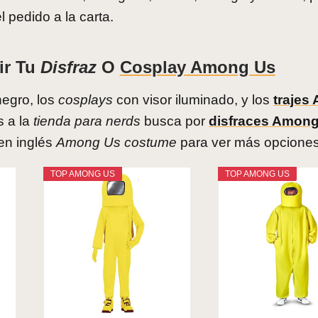
l pedido a la carta.
ir Tu
Disfraz
O
Cosplay Among Us
egro, los
cosplays
con visor iluminado, y los
trajes
s a la
tienda para nerds
busca por
disfraces Amon
 en inglés
Among Us costume
para ver más opciones
TOP AMONG US
TOP AMONG US