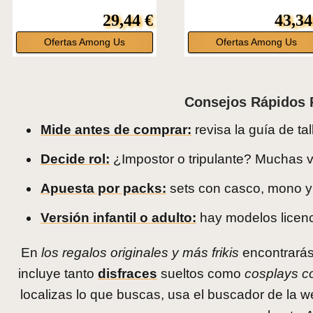
29,44 €
43,34
Ofertas Among Us
Ofertas Among Us
Consejos Rápidos 
Mide antes de comprar:
revisa la guía de ta
Decide rol:
¿Impostor o tripulante? Muchas v
Apuesta por packs:
sets con casco, mono y 
Versión infantil o adulto:
hay modelos licenc
En
los regalos originales y más frikis
encontrarás
incluye tanto
disfraces
sueltos como
cosplays c
localizas lo que buscas, usa el buscador de la web 