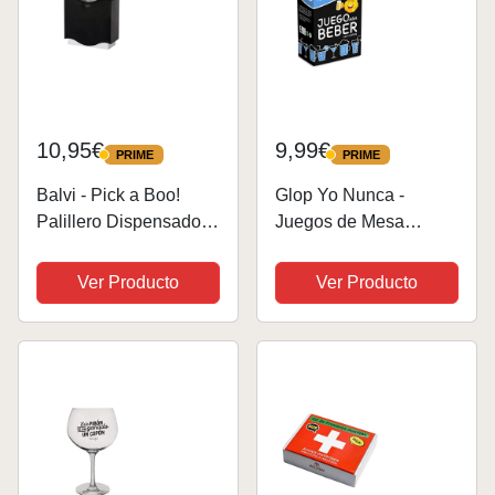
10,95€
9,99€
PRIME
PRIME
PRIME
PRIME
Balvi - Pick a Boo!
Glop Yo Nunca -
Palillero Dispensador
Juegos de Mesa
de Palillos automático
Adulto para Beber -
mágico Help
Juegos de Cartas para
Ver Producto
Ver Producto
Fiestas - Regalos
Originales Hombres,
Mujeres, Pareja,
Amigo, Amiga –
Regalo...