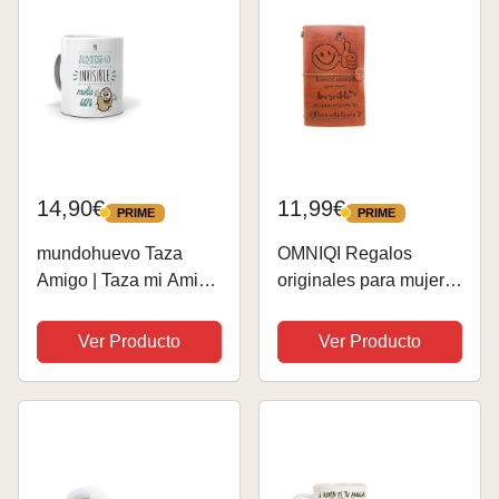
14,90€
11,99€
PRIME
PRIME
PRIME
PRIME
mundohuevo Taza
OMNIQI Regalos
Amigo | Taza mi Amigo
originales para mujer,
Invisible Mola un
Idea amigo invisible,
Huevo | Regalos
cumpleaños, Diario de
Ver Producto
Ver Producto
Divertidos paras
cuero inspiradores
Amigos Invisibles | No
navidad para amigas
Fallaras con este
profesores, graduacion
Regalo| Tazas para
de hija niña
Oficinas...