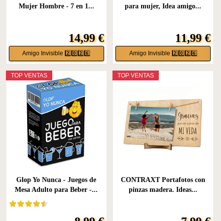
Mujer Hombre - 7 en 1...
para mujer, Idea amigo...
14,99 €
11,99 €
Amigo Invisible 2️⃣0️⃣2️⃣6️⃣
Amigo Invisible 2️⃣0️⃣2️⃣6️⃣
TOP VENTAS
TOP VENTAS
Glop Yo Nunca - Juegos de
CONTRAXT Portafotos con
Mesa Adulto para Beber -...
pinzas madera. Ideas...