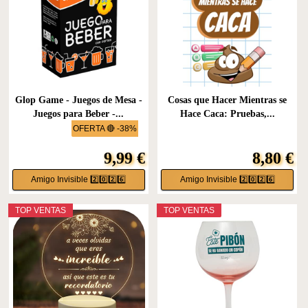
Glop Game - Juegos de Mesa -
Cosas que Hacer Mientras se
Juegos para Beber -...
Hace Caca: Pruebas,...
OFERTA 🔴 -38%
9,99 €
8,80 €
Amigo Invisible 2️⃣0️⃣2️⃣6️⃣
Amigo Invisible 2️⃣0️⃣2️⃣6️⃣
TOP VENTAS
TOP VENTAS