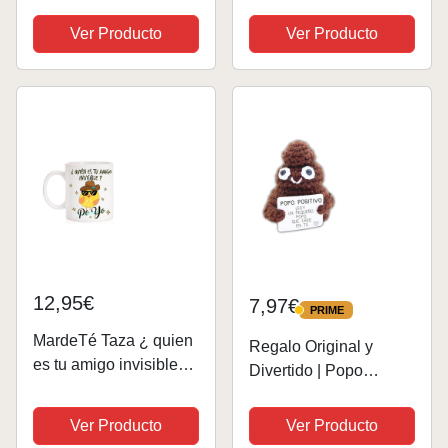
Mientras Haces Caca:
Telescópico,
Más de 150 Juegos y
Rascadorde Espalda
Ver Producto
Ver Producto
Quiz Divertidos
Telescópico de Acero
Cuando Estás en el
Inoxidable,
Baño | Idea de
Rascadores de
Regalos Originales
Espalda Extensibles,
para el Amigo...
Portátil Espalda...
12,95€
7,97€
PRIME
PRIME
MardeTé Taza ¿ quien
Regalo Original y
es tu amigo invisible?
Divertido | Popo
Po Yo. Taza de regalo
Positivo en Español |
divertida para felicitar
Idea Graciosa |
Ver Producto
Ver Producto
los amigos invisibles
Cumpleaños Hombre