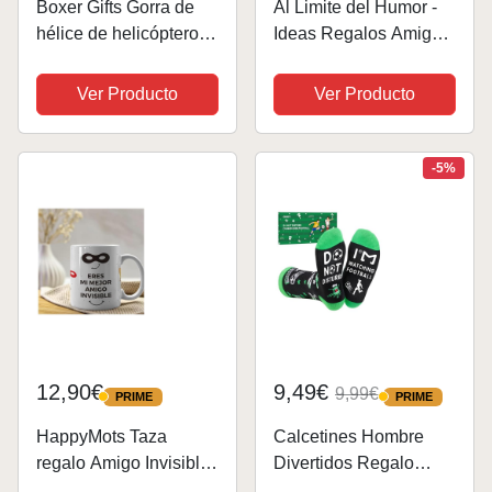
Boxer Gifts Gorra de
Al Limite del Humor -
hélice de helicóptero |
Ideas Regalos Amigo
Adulto Unisex | Arco
Invisible Hombre y
Iris, Disfraz de Fiesta
Mujer - Español - Riete
Ver Producto
Ver Producto
Geek | Regalo
hasta Decir Basta
Divertido de Amigo
Juego de Mesa Adulto
Invisible, poliéster,
sin Tabu - la Party Esta
-5%
Red, Talla...
Served...
12,90€
9,49€
9,99€
PRIME
PRIME
PRIME
PRIME
HappyMots Taza
Calcetines Hombre
regalo Amigo Invisible |
Divertidos Regalo
Hechas en Cerámica
FúTbol Regalos