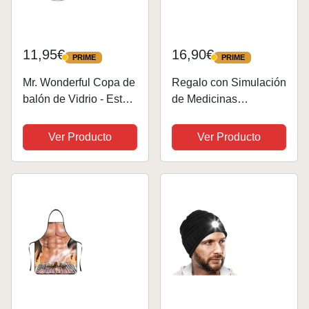
11,95€
16,90€
PRIME
PRIME
PRIME
PRIME
Mr. Wonderful Copa de
Regalo con Simulación
balón de Vidrio - Este
de Medicinas
pibón se ha ganado un
Divertidas. Contiene
copón, Color Claro, 1
Golosinas. Amigo
Ver Producto
Ver Producto
Unidad
Invisible.