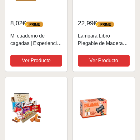
8,02€
22,99€
PRIME
PRIME
PRIME
PRIME
Mi cuaderno de
Lampara Libro
cagadas | Experiencia
Plegable de Madera
en el retrete | Regalo
con Mando, 16 Colores
de broma divertido |
y Temporizador –
Ver Producto
Ver Producto
Para amigos | Registro
BONNYCO | Lamparas
de truños (Serie
Mesilla de Noche Ideal
caquita, pedete y
Decoracion Casa y
pisete)
Habitacion | Regalo...