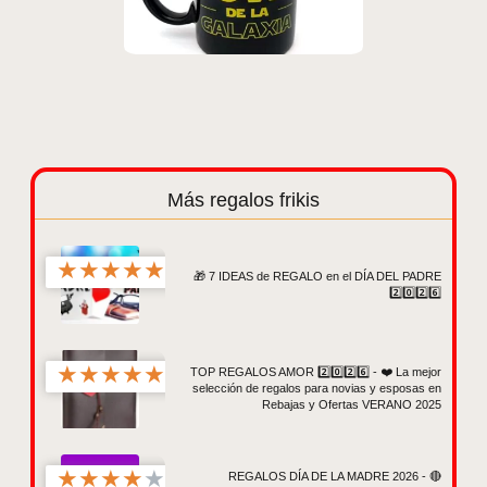
Más regalos frikis
★
★
★
★
★
🎁 7 IDEAS de REGALO en el DÍA DEL PADRE
2️⃣0️⃣2️⃣6️⃣
★
★
★
★
★
TOP REGALOS AMOR 2️⃣0️⃣2️⃣6️⃣ - ❤️ La mejor
selección de regalos para novias y esposas en
Rebajas y Ofertas VERANO 2025
★
★
★
★
★
REGALOS DÍA DE LA MADRE 2026 - 🔴