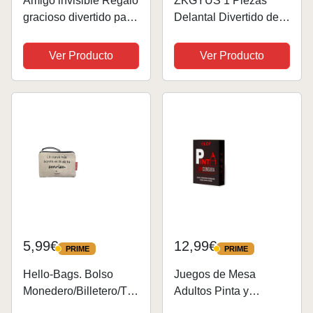
Amigo invisible Regalo
ZKGYUS 1 Piezas
gracioso divertido para
Delantal Divertido de
hombre mujer
Cocina Funny Cooking
Camiseta de manga
Sexy Apron Barbacoa
Ver Producto
Ver Producto
corta, negra.
Fiesta Delantal
Barbacoa Fiesta
Delantal para Mujeres
5,99€
12,99€
PRIME
PRIME
PRIME
PRIME
Hello-Bags. Bolso
Juegos de Mesa
Monedero/Billetero/Tarj
Adultos Pinta y
etero. Cremallera y
Adivina, Juegos de