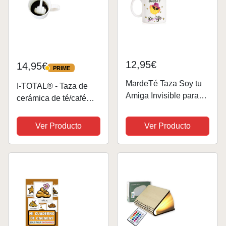
12,95€
14,95€
PRIME
PRIME
MardeTé Taza Soy tu
I-TOTAL® - Taza de
Amiga Invisible para
cerámica de té/café
Regalo. Taza Muy
con dibujos 3D
Divertida de Regalo
interiores 9 x 8,5 x 9
Ver Producto
Ver Producto
Amigo Invisible.
cm (MIDDLE FINGER)
300 ml