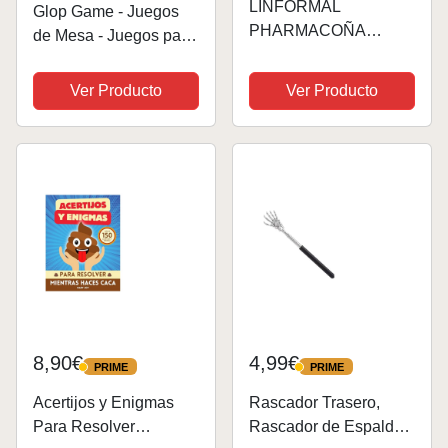
LINFORMAL
Glop Game - Juegos
PHARMACOÑA
de Mesa - Juegos para
|Regalos Originales
Beber - Juegos de
Caja Broma con
Cartas para Fiestas -
Ver Producto
Ver Producto
Caramelos Originales
Regalos Originales
Y Regalos DE Broma |
Hombres, Mujeres,
Contenido Caramelos
Pareja, Amigo, Amiga -
Broma | Amigo
Regalo Divertido...
Invisible | 34 gr|...
8,90€
4,99€
PRIME
PRIME
PRIME
PRIME
Acertijos y Enigmas
Rascador Trasero,
Para Resolver
Rascador de Espalda