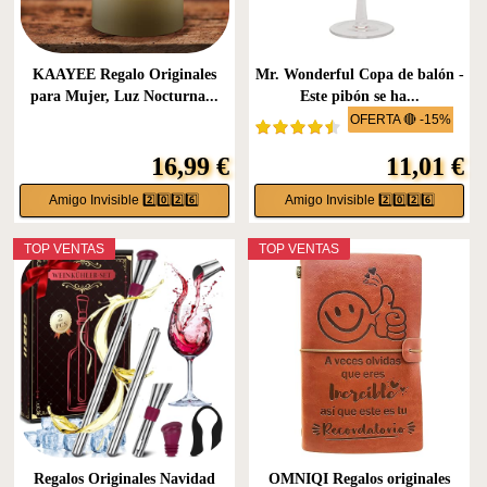
KAAYEE Regalo Originales
Mr. Wonderful Copa de balón -
para Mujer, Luz Nocturna...
Este pibón se ha...
OFERTA 🔴 -15%
16,99 €
11,01 €
Amigo Invisible 2️⃣0️⃣2️⃣6️⃣
Amigo Invisible 2️⃣0️⃣2️⃣6️⃣
TOP VENTAS
TOP VENTAS
Regalos Originales Navidad
OMNIQI Regalos originales