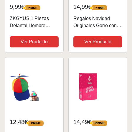
9,99€
14,99€
PRIME
PRIME
PRIME
PRIME
ZKGYUS 1 Piezas
Regalos Navidad
Delantal Hombre
Originales Gorro con
Divertido Delantal
Luz - Regalos
Sexy Hombre Delantal
Originales para
Ver Producto
Ver Producto
Cocina Hombre
Hombre Mujer Amigas
Divertido Delantales
Personalizados
Divertidos Regalo
Regalos Originales y
Divertido para Novio
Utiles, Amigo Invisible
Marido
Regalos,...
12,48€
14,49€
PRIME
PRIME
PRIME
PRIME