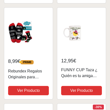
Mujer Niño Niña
Adolescente | Gadget
Ideal para Amigos &...
12,95€
8,99€
PRIME
PRIME
FUNNY CUP Taza ¿
Rebundex Regalos
Quién es tu amiga
Originales para
invisible ? Po Yo. Taza
Hombre Amigo
divertida para regalos
Invisible Calcetines
Ver Producto
Ver Producto
amigas
Cerveza Hombre
Regalos para Hombre
Cumpleaños Regalo
-30%