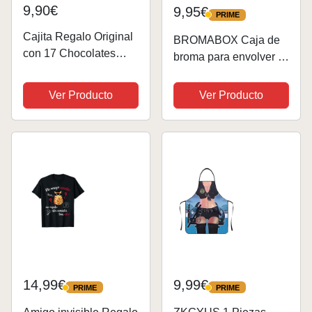
9,90€
9,95€
PRIME
PRIME
Cajita Regalo Original
BROMABOX Caja de
con 17 Chocolates
broma para envolver tu
Kinder Bueno, Kinder
regalo. Convierte tu
Cards, Twix, Mars, Kit
regalo en algo más
Ver Producto
Ver Producto
Kat, Huesitos, Galleta
original y diviértete
Lotus Biscoff y Mucho
regalando. Modelo
Más · Con Tarjeta...
Pelador (Navidad,
Reyes Magos, San...
14,99€
9,99€
PRIME
PRIME
PRIME
PRIME