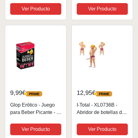
de Calidad | Tazas
Navidad Originales
Ver Producto
Ver Producto
Desayuno | Apta Para
CumpleañOs Para
el Microondas y el
Mujer Papá Hijo éL
Lavavajillas | Tazas
Adolescentes NiñOs
divertidas |...
NiñAs Regalos
Personalizados...
9,99€
12,95€
PRIME
PRIME
PRIME
PRIME
Glop Erótico - Juego
I-Total - XL0736B -
para Beber Picante - el
Abridor de botellas de
Juego de Cartas más
plástico para
Atrevido - Juego de
hombre/Abridor de
Ver Producto
Ver Producto
Mesa Adulto - Regalos
botellas divertido