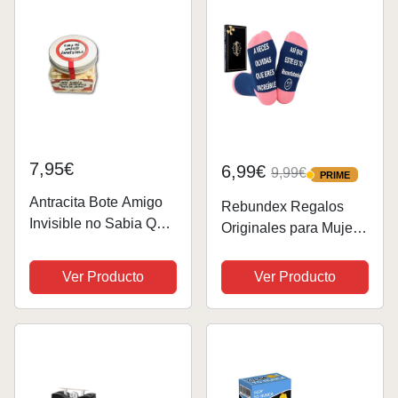
Hombre Original
Regalos para
Hombres...
7,95€
6,99€
9,99€
PRIME
PRIME
Antracita Bote Amigo
Rebundex Regalos
Invisible no Sabia Que
Originales para Mujer
Huevos Regalar
Regalo Amigo
Invisible, Calcetines
Ver Producto
Ver Producto
Mujer Divertidos
Antideslizantes
Algodon 39-42, Regalo
Dia de la Madre San
Valentin...