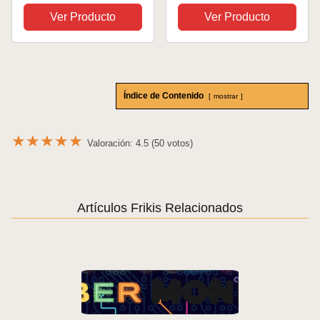
Forro Interior. Modelo:
Mesa Divertidos para
Ver Producto
Ver Producto
LA Curva. Color:
Adultos, Regalos
Crudo. 14 * 10 cm.
Originales y Divertidos,
Bromas para Adultos,
Fiestas y Reuniones,...
Índice de Contenido
mostrar
★
★
★
★
★
Valoración: 4.5 (50 votos)
Artículos Frikis Relacionados