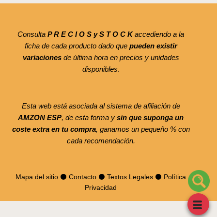
Consulta
P R E C I O S y S T O C K
accediendo a la
ficha de cada producto dado que
pueden existir
variaciones
de última hora en precios y unidades
disponibles
.
Esta web está asociada al sistema de afiliación de
AMZON ESP
, de esta forma y
sin que suponga un
coste extra en tu compra
, ganamos un pequeño % con
cada recomendación.
Mapa del sitio
⚫
Contacto
⚫
Textos Legales
⚫
Política
Privacidad