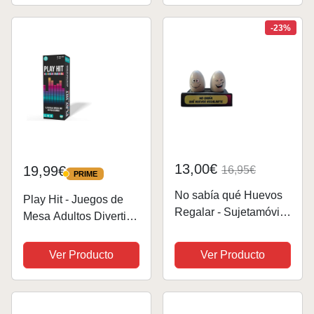
Originales Hombres,
perfecto para regalo
Mujeres, Amigo, Amiga
divertido
-23%
– Regalo...
13,00€
19,99€
16,95€
PRIME
PRIME
No sabía qué Huevos
Play Hit - Juegos de
Regalar - Sujetamóvil
Mesa Adultos Divertido
par de Huevos -
y dinámico - Música en
Regalo Original de
español - Diversión
Ver Producto
Ver Producto
Broma con Frase
con Amigos y Familia -
Divertida
Regalo Original para
Hombres y Mujeres