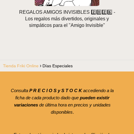
REGALOS AMIGOS INVISIBLES 2️⃣0️⃣2️⃣6️⃣ -
Los regalos más divertidos, originales y
simpáticos para el "Amigo Invisible"
Tienda Friki Online
Días Especiales
Consulta
P R E C I O S y S T O C K
accediendo a la
ficha de cada producto dado que
pueden existir
variaciones
de última hora en precios y unidades
disponibles
.