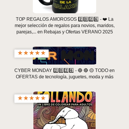
TOP REGALOS AMOROSOS 2️⃣0️⃣2️⃣6️⃣ - ❤️ La
mejor selección de regalos para novios, maridos,
parejas,... en Rebajas y Ofertas VERANO 2025
★
★
★
★
★
CYBER MONDAY 2️⃣0️⃣2️⃣6️⃣ - 🔵 🔴 🟡 TODO en
OFERTAS de tecnología, juguetes, moda y más
★
★
★
★
★