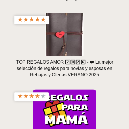
★
★
★
★
★
TOP REGALOS AMOR 2️⃣0️⃣2️⃣6️⃣ - ❤️ La mejor
selección de regalos para novias y esposas en
Rebajas y Ofertas VERANO 2025
★
★
★
★
★