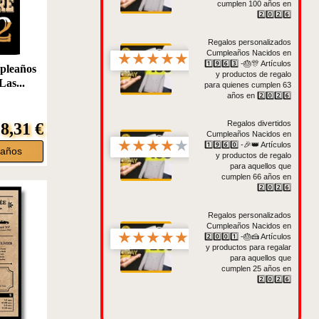
cumplen 100 años en
2️⃣0️⃣2️⃣6️⃣
Regalos personalizados
Cumpleaños Nacidos en
★
★
★
★
★
1️⃣9️⃣6️⃣3️⃣ -🎂🎊 Artículos
pleaños
y productos de regalo
as...
para quienes cumplen 63
años en 2️⃣0️⃣2️⃣6️⃣
Regalos divertidos
8,31 €
Cumpleaños Nacidos en
★
★
★
★
★
1️⃣9️⃣6️⃣0️⃣ -🎉👑 Artículos
eaños
y productos de regalo
para aquellos que
cumplen 66 años en
2️⃣0️⃣2️⃣6️⃣
Regalos personalizados
Cumpleaños Nacidos en
★
★
★
★
★
2️⃣0️⃣0️⃣1️⃣ -🎂🍰 Artículos
y productos para regalar
para aquellos que
cumplen 25 años en
2️⃣0️⃣2️⃣6️⃣