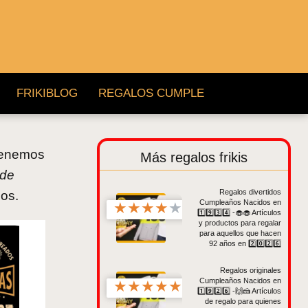
FRIKIBLOG
REGALOS CUMPLE
 tenemos
Más regalos frikis
 de
Regalos divertidos
ños.
Cumpleaños Nacidos en
★
★
★
★
★
1️⃣9️⃣3️⃣4️⃣ -🧁🧁 Artículos
y productos para regalar
para aquellos que hacen
92 años en 2️⃣0️⃣2️⃣6️⃣
Regalos originales
Cumpleaños Nacidos en
★
★
★
★
★
1️⃣9️⃣2️⃣6️⃣ -🙌🍰 Artículos
de regalo para quienes