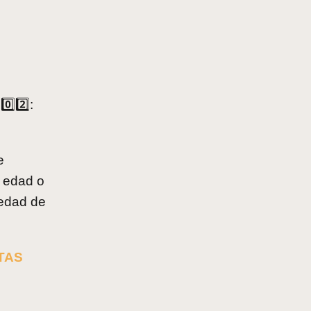
️⃣2️⃣:
e
a edad o
 edad de
TAS