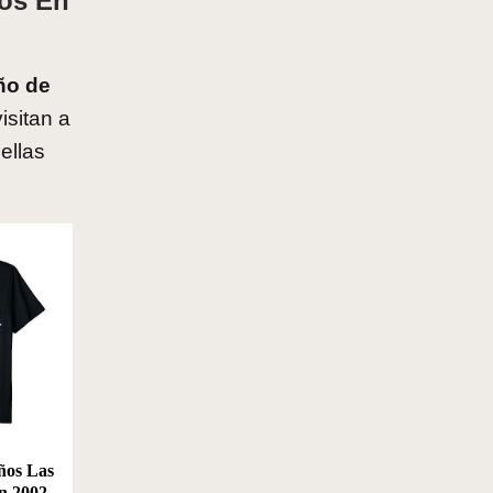
ños En
ño de
isitan a
ellas
ños Las
 2002...