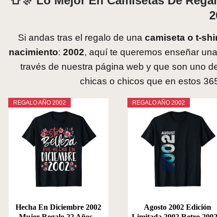
👕🎊 Lo Mejor En Camisetas De Rega
2
Si andas tras el regalo de una
camiseta o t-shir
nacimiento
:
2002
, aquí te queremos enseñar una 
través de nuestra página web y que son uno d
chicas o chicos que en estos 365 
REGALO AÑO 2002
REGALO AÑO 2002
Hecha En Diciembre 2002
Agosto 2002 Edición
Mujer Regalo 22 Años...
Limitada 2002 Retro 2002.