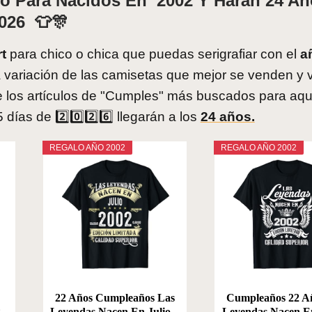
lo Para Nacidos En 2002 Y Harán 24 A
026 👕🎊
t
para chico o chica que puedas serigrafiar con el
a
variación de las camisetas que mejor se venden y v
e los artículos de "Cumples" más buscados para aqu
días de 2️⃣0️⃣2️⃣6️⃣ llegarán a los
24 años.
REGALO AÑO 2002
REGALO AÑO 2002
22 Años Cumpleaños Las
Cumpleaños 22 A
..
Leyendas Nacen En Julio...
Leyendas Nacen En