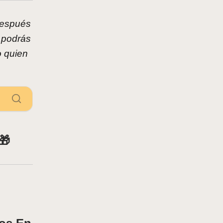
espués
 podrás
o quien
🎁