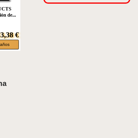
UCTS
ión de...
3,38 €
eaños
na