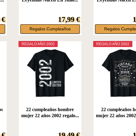
 €
17,99 €
1
Regalos Cumpleaños
Regalos Cumpl
REGALO AÑO 2002
REGALO AÑO 2002
os
22 cumpleaños hombre
22 cumpleaños 
mujer 22 años 2002 regalo...
mujer 22 años 2002 
 €
19,49 €
1