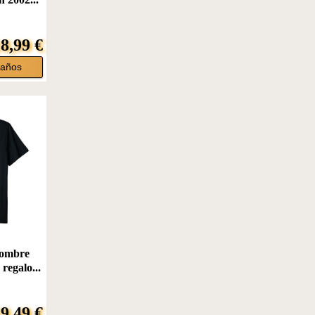
8,99 €
eaños
hombre
regalo...
9,49 €