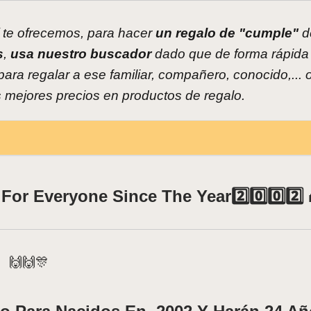
í te ofrecemos, para hacer
un regalo de "cumple"
d
s
,
usa nuestro buscador
dado que de forma rápida
ara regalar a ese familiar, compañero, conocido,... 
os mejores precios en productos de regalo.
For Everyone Since The Year2️⃣0️⃣0️⃣2️⃣ 
🙌🙌🎊