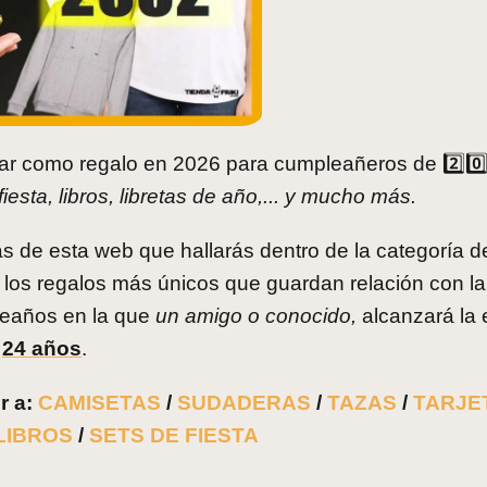
ar como regalo en 2026 para cumpleañeros de 2️⃣0️⃣0
esta, libros, libretas de año,... y mucho más.
as de esta web que hallarás dentro de la categoría d
los regalos más únicos que guardan relación con l
leaños en la que
un amigo o conocido,
alcanzará la
24 años
.
r a:
CAMISETAS
/
SUDADERAS
/
TAZAS
/
TARJE
LIBROS
/
SETS DE FIESTA