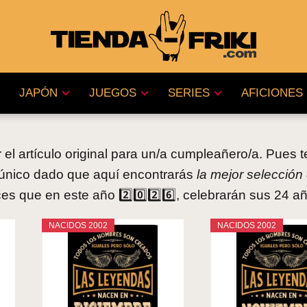
JAPÓN
JUEGOS
SERIES
AFICIONES
 el artículo original para un/a cumpleañero/a. Pues
 único dado que aquí encontrarás
la mejor selección
 que en este año 2️⃣0️⃣2️⃣6️⃣, celebrarán sus 24 a
NACIDOS 2002
NACIDOS 2002