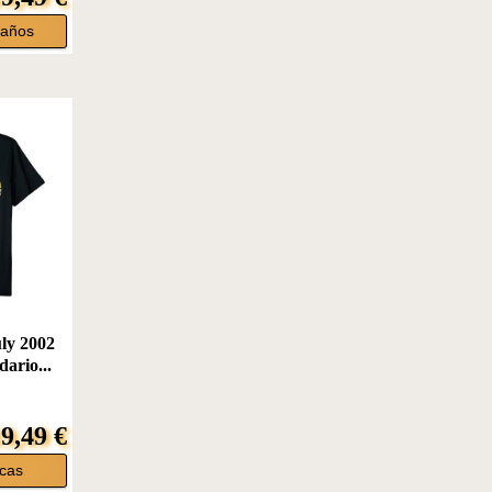
eaños
ly 2002
ario...
9,49 €
icas