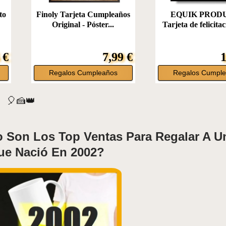
to
Finoly Tarjeta Cumpleaños
EQUIK PROD
Original - Póster...
Tarjeta de felicitac
 €
7,99 €
1
Regalos Cumpleaños
Regalos Cumpl
🎈🍰👑
o Son Los Top Ventas Para Regalar A U
ue Nació En 2002?