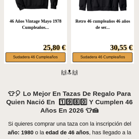
46 Años Vintage Mayo 1978
Retro 46 cumpleaños 46 años
Cumpleaños...
de ser...
25,80 €
30,55 €
Sudadera 46 Cumpleaños
Sudadera 46 Cumpleaños
🙌🔝🙌
👕🎈 Lo Mejor En Tazas De Regalo Para
Quien Nació En 1️⃣9️⃣8️⃣0️⃣ Y Cumplen 46
Años En 2026 👕🍰
Si quieres comprar una taza con la inscripción del
año: 1980
o la
edad de 46 años
, has llegado a la