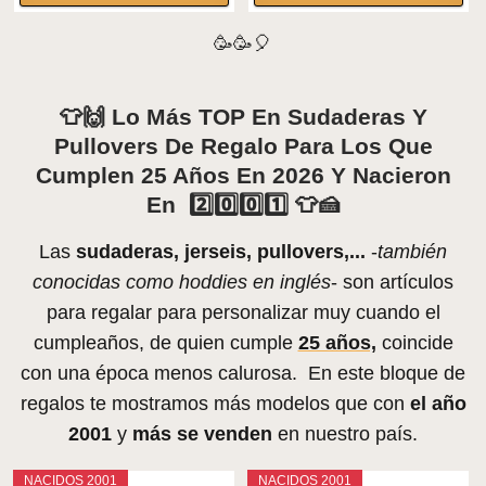
🥳🥳🎈
👕🙌 Lo Más TOP En Sudaderas Y
Pullovers De Regalo Para Los Que
Cumplen 25 Años En 2026 Y Nacieron
En 2️⃣0️⃣0️⃣1️⃣ 👕🍰
Las
sudaderas, jerseis, pullovers,...
-
también
conocidas como hoddies en inglés
- son artículos
para regalar para personalizar muy cuando el
cumpleaños, de quien cumple
25 años,
coincide
con una época menos calurosa. En este bloque de
regalos te mostramos más modelos que con
el año
2001
y
más se venden
en nuestro país.
NACIDOS 2001
NACIDOS 2001