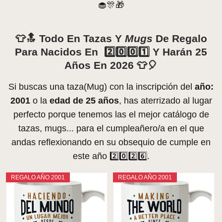
🧁🎊🎁
👕🔝 Todo En Tazas Y
Mugs
De Regalo
Para Nacidos En 2️⃣0️⃣0️⃣1️⃣ Y Harán 25
Años En 2026 👕🎈
Si buscas una taza(Mug) con la inscripción del
año:
2001
o la
edad de 25 años
, has aterrizado al lugar
perfecto porque tenemos las el mejor catálogo de
tazas, mugs... para el cumpleañero/a en el que
andas reflexionando en su obsequio de cumple en
este año 2️⃣0️⃣2️⃣6️⃣.
REGALO AÑO 2001
REGALO AÑO 2001