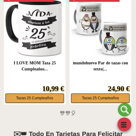
I LOVE MOM Taza 25
mundohuevo Par de tazas con
Cumpleaños...
texto|...
10,99 €
24,90 €
Tazas 25 Cumpleaños
Tazas 25 Cumpleaños
🎊🎊🎈
✉️👑 Todo En Tarjetas Para Felicitar