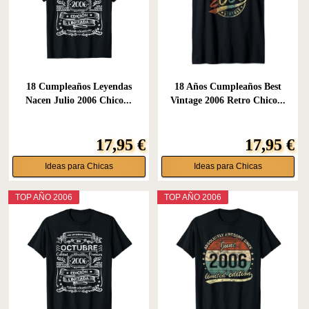
18 Cumpleaños Leyendas
18 Años Cumpleaños Best
Nacen Julio 2006 Chico...
Vintage 2006 Retro Chico...
17,95 €
17,95 €
Ideas para Chicas
Ideas para Chicas
TOP AÑO 2006
TOP AÑO 2006