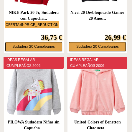
NIKE Park 20 Jr, Sudadera
Nivel 20 Desbloqueado Gamer
con Capucha...
20 Años...
OFERTA 🔴 PRICE_REDUCTION
36,75 €
26,99 €
Sudadera 20 Cumpleaños
Sudadera 20 Cumpleaños
IDEAS REGALAR
IDEAS REGALAR
CUMPLEAÑOS 2006
CUMPLEAÑOS 2006
FILOWA Sudadera Niñas sin
United Colors of Benetton
Capucha...
Chaqueta...