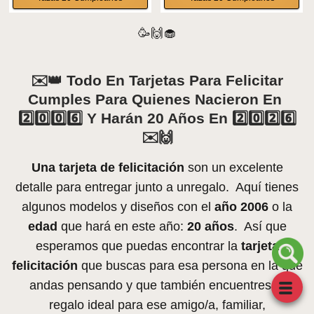
🥳🙌🧁
✉️👑 Todo En Tarjetas Para Felicitar
Cumples Para Quienes Nacieron En
2️⃣0️⃣0️⃣6️⃣ Y Harán 20 Años En 2️⃣0️⃣2️⃣6️⃣
✉️🙌
Una tarjeta de felicitación
son un excelente
detalle para entregar junto a unregalo. Aquí tienes
algunos modelos y diseños con el
año 2006
o la
edad
que hará en este año:
20 años
. Así que
esperamos que puedas encontrar la
tarjeta
felicitación
que buscas para esa persona en la que
andas pensando y que también encuentres el
regalo ideal para ese amigo/a, familiar,