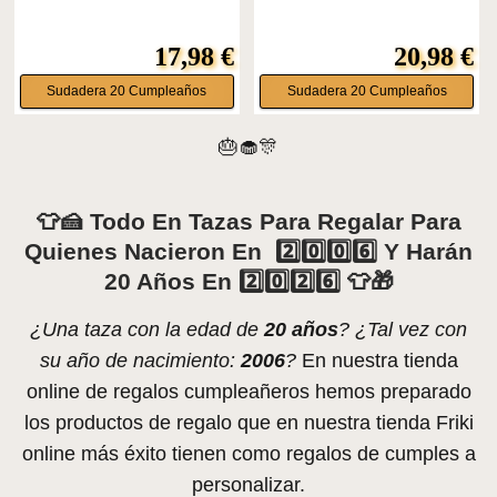
17,98 €
20,98 €
Sudadera 20 Cumpleaños
Sudadera 20 Cumpleaños
🎂🧁🎊
👕🍰 Todo En Tazas Para Regalar Para
Quienes Nacieron En 2️⃣0️⃣0️⃣6️⃣ Y Harán
20 Años En 2️⃣0️⃣2️⃣6️⃣ 👕🎁
¿Una taza con la edad de
20 años
? ¿Tal vez con
su año de nacimiento:
2006
?
En nuestra tienda
online de regalos cumpleañeros hemos preparado
los productos de regalo que en nuestra tienda Friki
online más éxito tienen como regalos de cumples a
personalizar.