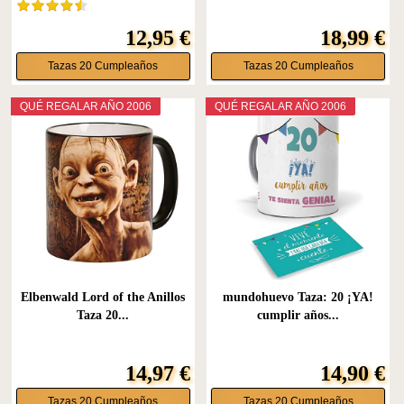
12,95 €
18,99 €
Tazas 20 Cumpleaños
Tazas 20 Cumpleaños
QUÉ REGALAR AÑO 2006
QUÉ REGALAR AÑO 2006
Elbenwald Lord of the Anillos
mundohuevo Taza: 20 ¡YA!
Taza 20...
cumplir años...
14,97 €
14,90 €
Tazas 20 Cumpleaños
Tazas 20 Cumpleaños