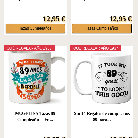
Ich...
12,95 €
12,95 €
Tazas Cumpleaños
Tazas Cumpleaños
QUÉ REGALAR AÑO 1937
QUÉ REGALAR AÑO 1937
MUGFFINS Tazas 89
Stuff4 Regalos de cumpleaños
Cumpleaños - En...
89 para...