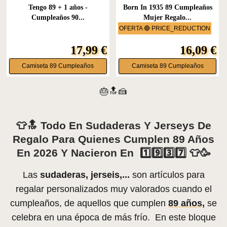
Tengo 89 + 1 años -
Born In 1935 89 Cumpleaños
Cumpleaños 90...
Mujer Regalo...
OFERTA 🔴 PRICE_REDUCTION
17,99 €
16,09 €
Camiseta 89 Cumpleaños
Camiseta 89 Cumpleaños
🎂🔝🍰
👕🔝 Todo En Sudaderas Y Jerseys De
Regalo Para Quienes Cumplen 89 Años
En 2026 Y Nacieron En 1️⃣9️⃣3️⃣7️⃣ 👕🥳
Las
sudaderas, jerseis,...
son artículos para
regalar personalizados muy valorados cuando el
cumpleaños, de aquellos que cumplen
89 años,
se
celebra en una época de más frío. En este bloque