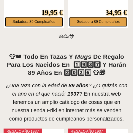
19,95 €
34,95 €
Sudadera 89 Cumpleaños
Sudadera 89 Cumpleaños
🍰🥳🎊
👕👑 Todo En Tazas Y
Mugs
De Regalo
Para Los Nacidos En 1️⃣9️⃣3️⃣7️⃣ Y Harán
89 Años En 2️⃣0️⃣2️⃣6️⃣ 👕🎁
¿Una taza con la edad de
89 años
? ¿O quizás con
el año en el que nació:
1937
?
En nuestra web
tenemos un amplio catálogo de cosas que en
nuestra tienda Friki en internet más se venden
como productos de cumpleaños personalizados.
REGALO AÑO 1937
REGALO AÑO 1937