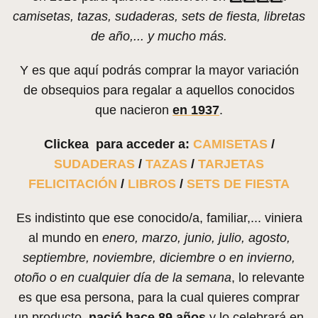
camisetas, tazas, sudaderas, sets de fiesta, libretas
de año,... y mucho más.
Y es que aquí podrás comprar la mayor variación
de obsequios para regalar a aquellos conocidos
que nacieron
en 1937
.
Clickea para acceder a:
CAMISETAS
/
SUDADERAS
/
TAZAS
/
TARJETAS
FELICITACIÓN
/
LIBROS
/
SETS DE FIESTA
Es indistinto que ese conocido/a, familiar,... viniera
al mundo en
enero, marzo, junio, julio, agosto,
septiembre, noviembre, diciembre o en invierno,
otoño o en cualquier día de la semana
, lo relevante
es que esa persona, para la cual quieres comprar
un producto,
nació hace 89 años
y lo celebrará en