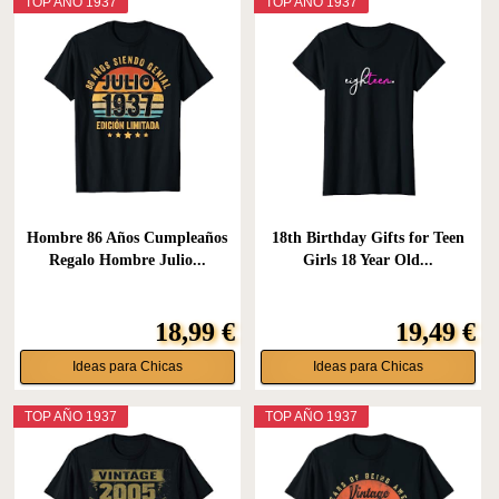
TOP AÑO 1937
TOP AÑO 1937
Hombre 86 Años Cumpleaños
18th Birthday Gifts for Teen
Regalo Hombre Julio...
Girls 18 Year Old...
18,99 €
19,49 €
Ideas para Chicas
Ideas para Chicas
TOP AÑO 1937
TOP AÑO 1937