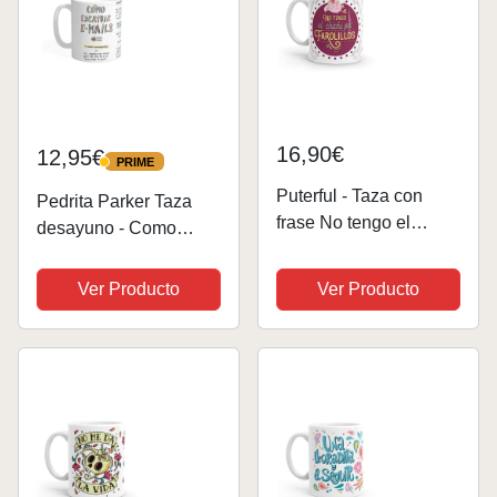
16,90€
12,95€
PRIME
PRIME
Puterful - Taza con
Pedrita Parker Taza
frase No tengo el
desayuno - Como
chichi pa farolillos -
escribir un e-mail -
Tazas originales para
Taza cerámica de 33cl
Ver Producto
Ver Producto
café - Resistente al
microondas y
lavavajillas