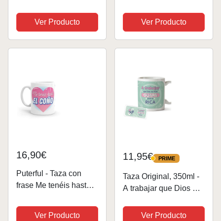
trabajo. Tazas
(WOA2404810ES)
originales para regalar.
Ver Producto
Ver Producto
Regalo compañera
trabajo. Regalo amiga.
Taza cerámica 330 ml.
16,90€
11,95€
PRIME
PRIME
Puterful - Taza con
Taza Original, 350ml -
frase Me tenéis hasta
A trabajar que Dios me
el coño - Tazas
hizo Guapa pero no
originales para café -
Rica - Taza Graciosa
Ver Producto
Ver Producto
Resistente al