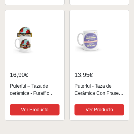
microondas y
lavavajillas
16,90€
13,95€
Puterful – Taza de
Puterful - Taza de
cerámica - Furaffic
Cerámica Con Frase
Forld - Tazas originales
Divertida 'Un Día
– Tazas con mensajes
Intenté Ser Normal' -
Ver Producto
Ver Producto
divertidos – Tazas
Taza Original para
divertidas – Taza con
Café - 325ml
frase – Taza para café -