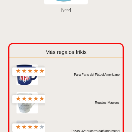
[year]
Más regalos frikis
★
★
★
★
★
Para Fans del Fútbol Americano
★
★
★
★
★
Regalos Mágicos
★
★
★
★
★
Tazas U2: nuestro catálogo [year]