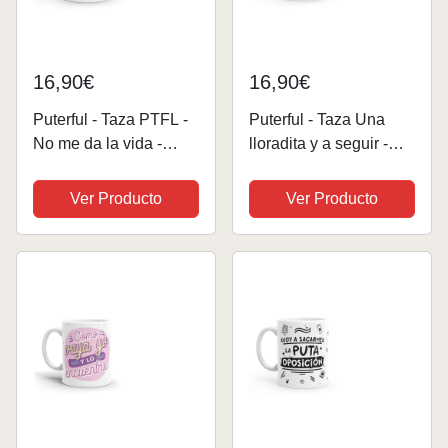
16,90€
16,90€
Puterful - Taza PTFL -
Puterful - Taza Una
No me da la vida -
lloradita y a seguir -
Taza original para café
Taza original para café
- Resistente al
- Resistente al
Ver Producto
Ver Producto
microondas y
microondas y
lavavajillas
lavavajillas