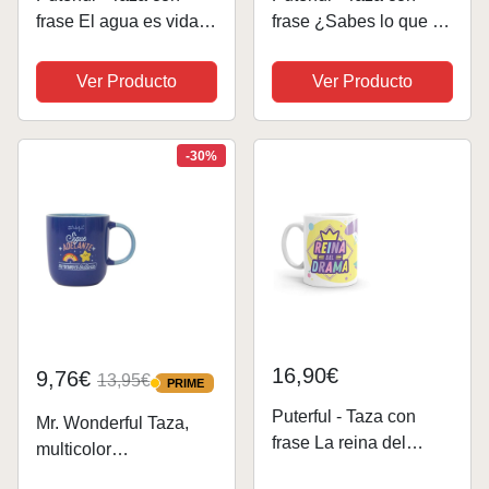
frase El agua es vida…
frase ¿Sabes lo que te
- Tazas originales para
digo? - Tazas
café - Resistente al
originales para café -
Ver Producto
Ver Producto
microondas y
Resistente al
lavavajillas
microondas y
lavavajillas
-30%
16,90€
9,76€
13,95€
PRIME
PRIME
Puterful - Taza con
Mr. Wonderful Taza,
frase La reina del
multicolor
drama - Tazas
(WOA2404670ES)