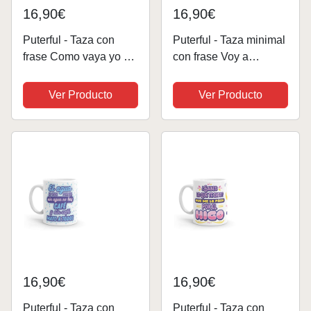
16,90€
16,90€
Puterful - Taza con
Puterful - Taza minimal
frase Como vaya yo y
con frase Voy a
lo encuentre - Tazas
sacarme la P..
originales para café -
oposición - Tazas
Ver Producto
Ver Producto
Resistente al
originales para café -
microondas y
Resistente al
lavavajillas
microondas y
lavavajillas
16,90€
16,90€
Puterful - Taza con
Puterful - Taza con