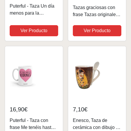
Puterful - Taza Un día
Tazas graciosas con
menos para la
frase Tazas originales
jubilación - Taza
para regalar Regalos
original para café -
originales taza de
Ver Producto
Ver Producto
Resistente al
porcelana Caja regalo
microondas y
cumpleaños (Ojala
lavavajillas
fuese Cerveza)
16,90€
7,10€
Puterful - Taza con
Enesco, Taza de
frase Me tenéis hasta
cerámica con dibujo de