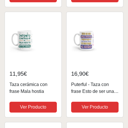
con frases de humor,
microondas y
Idea de regalo mujer
lavavajillas
11,95€
16,90€
Taza cerámica con
Puterful - Taza con
frase Mala hostia
frase Esto de ser una
diosa… - Tazas
originales para café -
Ver Producto
Ver Producto
Resistente al
microondas y
lavavajillas