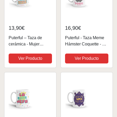
13,90€
16,90€
Puterful – Taza de
Puterful - Taza Meme
cerámica - Mujer
Hámster Coquette - No
soltera, guapa,
quiero trabajar - Taza
inteligente - Tazas
original para café -
Ver Producto
Ver Producto
originales – Tazas con
Resistente al
mensajes divertidos –
microondas y
Tazas divertidas – Taza
lavavajillas
con frase – 325ml