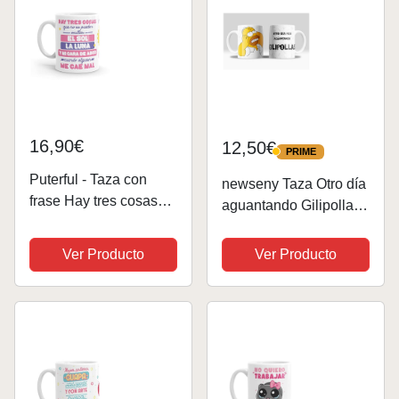
16,90€
12,50€
PRIME
PRIME
Puterful - Taza con
newseny Taza Otro día
frase Hay tres cosas
aguantando Gilipollas
que no se pueden… -
de Homer, estilo no
Tazas originales para
toques mi taza con
Ver Producto
Ver Producto
café - Resistente al
frases graciosas|
microondas y
Cerámica 350ml (Taza
lavavajillas
Gilip*llas)