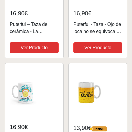
16,90€
16,90€
Puterful – Taza de
Puterful - Taza - Ojo de
cerámica - La
loca no se equivoca -
verdadera jefa - Tazas
Taza original para café
originales – Tazas con
- Resistente al
Ver Producto
Ver Producto
mensajes divertidos –
microondas y
Tazas divertidas – Taza
lavavajillas
con frase – 325ml
16,90€
13,90€
PRIME
PRIME