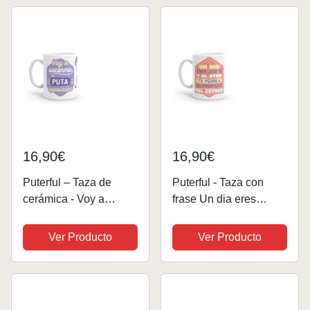
16,90€
16,90€
Puterful – Taza de
Puterful - Taza con
cerámica - Voy a
frase Un dia eres
sacarme la oposición -
joven... - Tazas
Tazas originales –
originales para café -
Ver Producto
Ver Producto
Tazas con mensajes
Resistente al
divertidos – Tazas
microondas y
divertidas – Taza con
lavavajillas
frase – 325ml