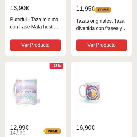
16,90€
11,95€
PRIME
PRIME
Puterful - Taza minimal
Tazas originales, Taza
con frase Mala hostia -
divertida con frases y
Tazas originales para
mensaje gracioso,
café - Resistente al
Detalles para
Ver Producto
Ver Producto
microondas y
compañeras de
lavavajillas
trabajo, Amigo
invisible, Funny mug,
-13%
Cerámica 330 mL (Me
la suda)
12,99€
16,90€
PRIME
14,99€
PRIME