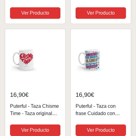
los cojones - Tazas
"El Beso" de Klimt y
originales para café -
cucharita
Ver Producto
Ver Producto
Resistente al
microondas y
lavavajillas
16,90€
16,90€
Puterful - Taza Chisme
Puterful - Taza con
Time - Taza original
frase Cuidado con
para café - Resistente
comerse el mundo -
al microondas y
Tazas originales para
Ver Producto
Ver Producto
lavavajillas
café - Resistente al