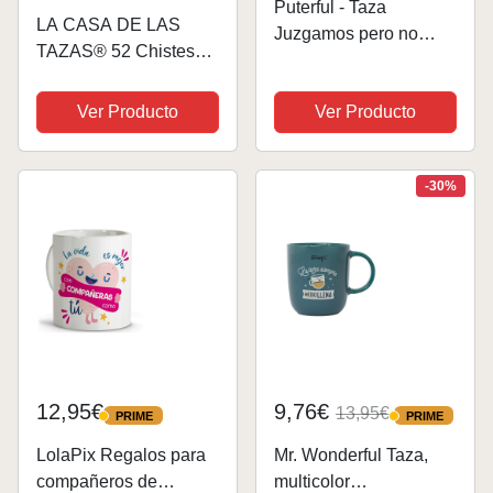
Puterful - Taza
LA CASA DE LAS
Juzgamos pero no
TAZAS® 52 Chistes
escuchamos - Taza
Malos - Taza Graciosa,
original para café -
Regalos Graciosos -
Ver Producto
Ver Producto
Resistente al
Tazas Graciosas -
microondas y
Regalo Original,
lavavajillas
Chistes para Niños y
-30%
Adultos - Tazas...
12,95€
9,76€
13,95€
PRIME
PRIME
PRIME
PRIME
LolaPix Regalos para
Mr. Wonderful Taza,
compañeros de
multicolor