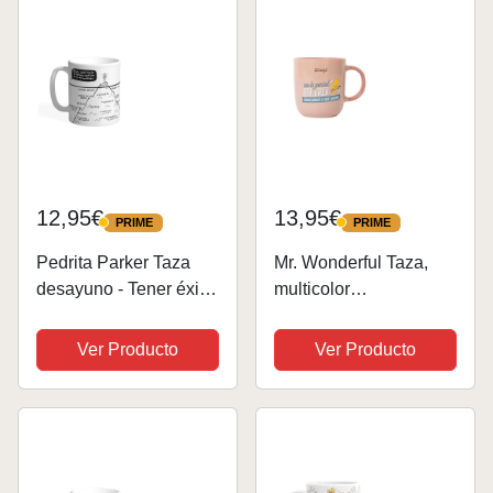
12,95€
13,95€
PRIME
PRIME
PRIME
PRIME
Pedrita Parker Taza
Mr. Wonderful Taza,
desayuno - Tener éxito
multicolor
- Taza café - Taza
(WOA2404660ES)
cerámica
Ver Producto
Ver Producto