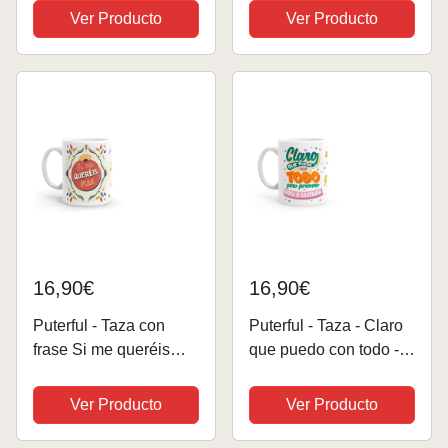
originales para café -
Ver Producto
Ver Producto
Resistente al
microondas y
lavavajillas
16,90€
16,90€
Puterful - Taza con
Puterful - Taza - Claro
frase Si me queréis
que puedo con todo -
irse - Tazas originales
Taza original para café
para café - Resistente
- Resistente al
Ver Producto
Ver Producto
al microondas y
microondas y
lavavajillas
lavavajillas