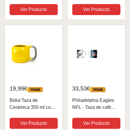
resistente NFL +
(grabado láser, 450 ml)
azúcar de uva Fanergy
Ver Producto
Ver Producto
(Established, 450 ml)
19,99€
33,53€
PRIME
PRIME
PRIME
PRIME
Bidut Taza de
Philadelphia Eagles
Cerámica 350 ml con
NFL - Taza de café
Diseño de Pesa Rusa |
(330 ml)
Color Amarillo | Apta
Ver Producto
Ver Producto
Microondas y