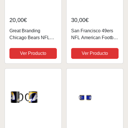
20,00€
30,00€
Great Branding
San Francisco 49ers
Chicago Bears NFL
NFL American Football
Classic Mug (330 ml)
Fade Boxed Mug
Stripes Tasse - Stück
Official Tea Coffee
Ver Producto
Ver Producto