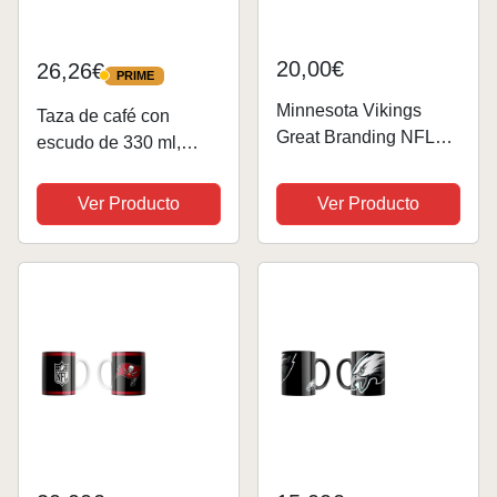
20,00€
26,26€
PRIME
PRIME
Minnesota Vikings
Taza de café con
Great Branding NFL
escudo de 330 ml,
Classic - Taza (330 ml)
producto oficial de la
NFL
Ver Producto
Ver Producto