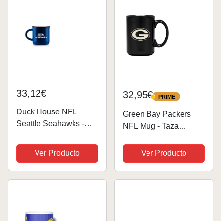
33,12€
32,95€
PRIME
PRIME
Duck House NFL
Green Bay Packers
Seattle Seahawks -
NFL Mug - Taza
Taza de porcelana
(grabado láser, 450 ml)
china unisex, estilo
Ver Producto
Ver Producto
vintage, 340 ml, color
azul