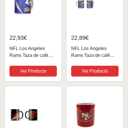
22,93€
22,89€
NFL Los Angeles
NFL Los Angeles
Rams Taza de café
Rams Taza de café
Mug Champions
Mug Champions 1999
Superbowl Super Bowl
2021 Superbowl Super
Ver Producto
Ver Producto
LVI 330 ml
Bowl LVI 450 ml