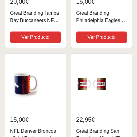
20,00€
15,00€
Great Branding Tampa
Great Branding
Bay Buccaneers NFL
Philadelphia Eagles
Classic Mug (330 ml)
NFL Classic Mug (330
Kickoff Tasse - Stück
ml) Oversized Tasse -
Ver Producto
Ver Producto
Stück
15,00€
22,95€
NFL Denver Broncos
Great Branding San