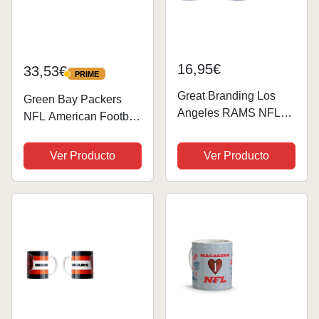
16,95€
33,53€
PRIME
PRIME
Great Branding Los
Green Bay Packers
Angeles RAMS NFL
NFL American Football
Classic Mug (330 ml)
– Taza de café Kickoff
Wallpaper Tasse -
– Diseño mate de la
Ver Producto
Ver Producto
Stück
temporada 2026/2026
– 330 ml – Cerámica