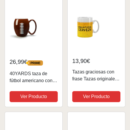
13,90€
26,99€
PRIME
PRIME
Tazas graciosas con
40YARDS taza de
frase Tazas originales
fútbol americano con
para regalar Regalos
palpable sublime
originales taza de
costura (600 ml) para
Ver Producto
Ver Producto
porcelana Caja regalo
café, té, cacao y mucho
cumpleaños (Ojala
más
fuese Cerveza)