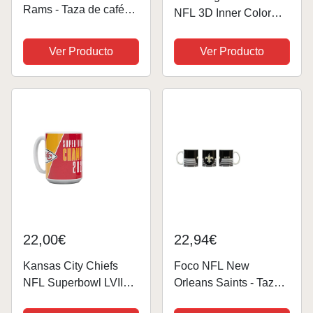
Rams - Taza de café
NFL 3D Inner Color
(325 ml), diseño con
Taza, Taza, Taza 445
logotipo doble
ml
Ver Producto
Ver Producto
22,00€
22,94€
Kansas City Chiefs
Foco NFL New
NFL Superbowl LVII
Orleans Saints - Taza
Champion - Taza (440
de café (330 ml)