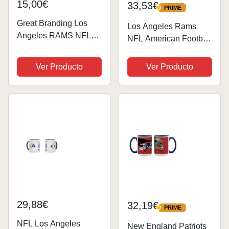
15,00€
33,53€
PRIME
PRIME
Great Branding Los
Los Angeles Rams
Angeles RAMS NFL
NFL American Football
Classic Mug (330 ml)
– Taza de café Kickoff
Oversized Tasse -
– Diseño mate de la
Ver Producto
Ver Producto
Stück
temporada 2026/2026
– 330 ml – Cerámica
29,88€
32,19€
PRIME
PRIME
NFL Los Angeles
New England Patriots