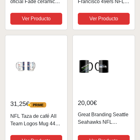
oficial Fade cerámica
Francisco 49ers NFL
taza con el escudo del,
Classic Mug (330 ml)
cerámica, azul/rojo,
Wallpaper Tasse -
Ver Producto
Ver Producto
talla única
Stück
20,00€
31,25€
PRIME
PRIME
Great Branding Seattle
NFL Taza de café All
Seahawks NFL
Team Logos Mug 440
Classic Mug (330 ml)
ml Taza
Stripes Tasse - Stück