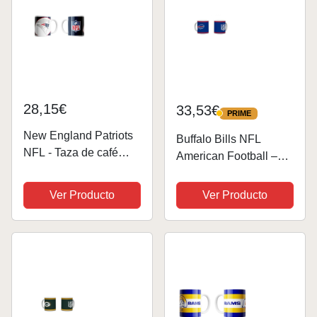
28,15€
33,53€
PRIME
PRIME
New England Patriots
Buffalo Bills NFL
NFL - Taza de café
American Football –
(330 ml)
Taza de café Kickoff –
Diseño mate de la
Ver Producto
Ver Producto
temporada 2026/2026
– 330 ml – Cerámica