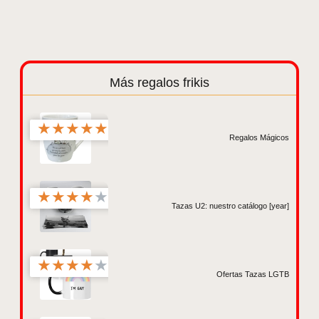
Más regalos frikis
★
★
★
★
★
Regalos Mágicos
★
★
★
★
★
Tazas U2: nuestro catálogo [year]
★
★
★
★
★
Ofertas Tazas LGTB