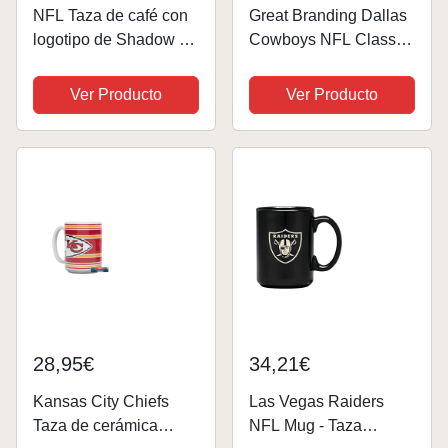
NFL Taza de café con
Great Branding Dallas
logotipo de Shadow y
Cowboys NFL Classic
Shield, 330 ml
Mug (330 ml) Camo
Tasse - Stück
Ver Producto
Ver Producto
28,95€
34,21€
Kansas City Chiefs
Las Vegas Raiders
Taza de cerámica
NFL Mug - Taza