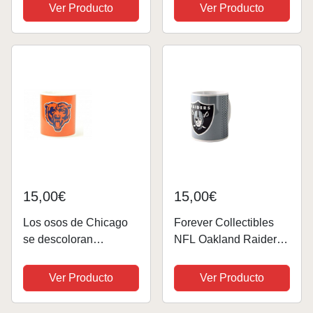
ml)
Ver Producto
Ver Producto
15,00€
15,00€
Los osos de Chicago
Forever Collectibles
se descoloran
NFL Oakland Raiders
encajonado Taza
Fade Mug
Oficial licenciado de
Ver Producto
Ver Producto
NFL