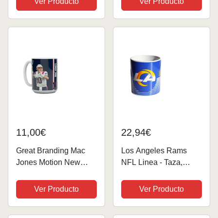
Ver Producto
Ver Producto
11,00€
22,94€
Great Branding Mac
Los Angeles Rams
Jones Motion New
NFL Linea - Taza,
England Patriots NFL -
diseño de la NFL
Taza (450 ml)
Ver Producto
Ver Producto