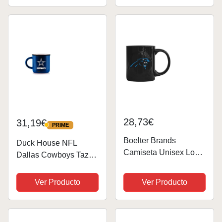
Lavavajillas | Regalo
Original para Hombres,
Gym, Crossfit y...
28,73€
31,19€
PRIME
PRIME
Boelter Brands
Duck House NFL
Camiseta Unisex Logo
Dallas Cowboys Taza
de NFL esculpido
de porcelana de
Rally Taza, Unisex,
hueso, unisex, estilo
Ver Producto
Ver Producto
Azul
vintage, color azul, 12
onzas