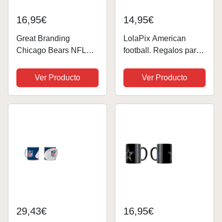
16,95€
14,95€
Great Branding
LolaPix American
Chicago Bears NFL
football. Regalos para
Classic Mug (330 ml)
deportistas. Regalo
Wallpaper Tasse -
personalizado hombre.
Ver Producto
Ver Producto
Stück
Tazas originales para
regalar. Tazas de cafe.
Futbol americano.
Football. NFL
29,43€
16,95€