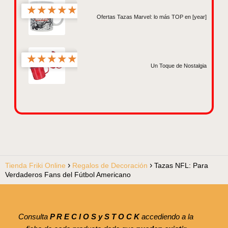
★
★
★
★
★
Ofertas Tazas Marvel: lo más TOP en [year]
★
★
★
★
★
Un Toque de Nostalgia
Tienda Friki Online
Regalos de Decoración
Tazas NFL: Para
Verdaderos Fans del Fútbol Americano
Consulta
P R E C I O S y S T O C K
accediendo a la