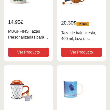
14,95€
20,30€
PRIME
PRIME
MUGFFINS Tazas
Taza de baloncesto,
Personalizadas para
400 ml, taza de
JUGADOR DE
cerámica de
BALONCESTO
baloncesto, regalo de
Ver Producto
Ver Producto
hombre - En Español -
baloncesto, taza de
Propiedad de - 11 oz /
café con tapa y
330 ml - Regalo
cuchara, taza de
Personalizable original
cerámica de
y divertido
baloncesto para
niños,...