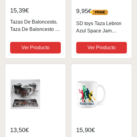
15,39€
9,95€
PRIME
PRIME
Tazas De Baloncesto,
SD toys Taza Lebron
Taza De Baloncesto |
Azul Space Jam
Taza De Café De
Looney Tunes
Novedad De
(SDTWRN24935)
Ver Producto
Ver Producto
Cerámica,Decoración
De Vacaciones Y
Hogar Divertida Y
Única, Taza De Café
De Vacaciones,...
13,50€
15,90€