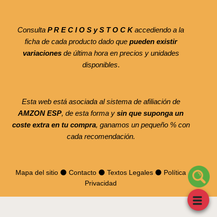
Consulta
P R E C I O S y S T O C K
accediendo a la
ficha de cada producto dado que
pueden existir
variaciones
de última hora en precios y unidades
disponibles
.
Esta web está asociada al sistema de afiliación de
AMZON ESP
, de esta forma y
sin que suponga un
coste extra en tu compra
, ganamos un pequeño % con
cada recomendación.
Mapa del sitio
⚫
Contacto
⚫
Textos Legales
⚫
Política
Privacidad