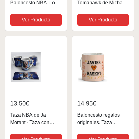
Baloncesto NBA. Los
Tomahawk de Michael
Warriors me molan un
Jordan en Bulls -
Huevo. Ceramica AAA
Regalo fans de
Ver Producto
Ver Producto
- 350 ml.
Michael Jordan
tomahawk y NBA |
Cerámica 355ml
13,50€
14,95€
Taza NBA de Ja
Baloncesto regalos
Morant - Taza con
originales. Taza
diseño del jugador de
basket. Regalos para
nba Ja Morant fondo
deportistas. Tazas