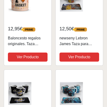
12,95€
12,50€
PRIME
PRIME
PRIME
PRIME
Baloncesto regalos
newseny Lebron
originales. Taza
James Taza para
basket. Regalos para
seguidores de NBA
deportistas. Tazas
(Coleccion Jugador
Ver Producto
Ver Producto
originales para regalar.
Lebron James) - 320ml
Tazas de cafe. Taza
(Lebron Pupurri)
cerámica 330 ml.
Basket