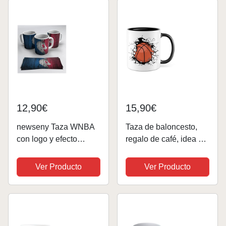
12,90€
15,90€
newseny Taza WNBA
Taza de baloncesto,
con logo y efecto
regalo de café, idea de
madera - Taza logo
regalo, jugador de
NBA Femenina
baloncesto, taza de
Ver Producto
Ver Producto
café con diseño de
baloncesto, taza de té,
taza de deporte, para...