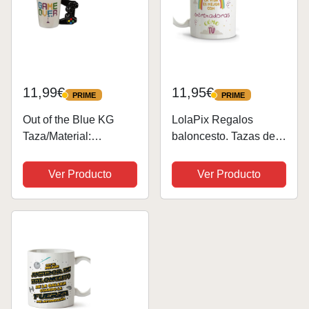
11,99€
11,95€
PRIME
PRIME
PRIME
PRIME
Out of the Blue KG
LolaPix Regalos
Taza/Material:
baloncesto. Tazas de
Gres/Dimensiones:
cafe originales. Regalo
14,5 x 11,5 cm
entrenador. Regalo
Ver Producto
Ver Producto
entrenadora. Taza
cerámica 330 ml.