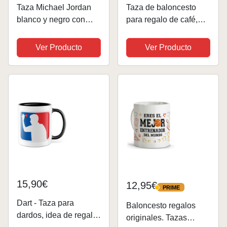
Taza Michael Jordan
Taza de baloncesto
blanco y negro con
para regalo de café,
tonos Rojos - Para fans
idea de regalo para
de la NBA. Regalo
jugador de baloncesto,
Ver Producto
Ver Producto
MJordan Air |
taza de café con
Cerámica 355ml
diseño de baloncesto,
taza de té de la NBA,
taza de...
15,90€
12,95€
PRIME
PRIME
Dart - Taza para
Baloncesto regalos
dardos, idea de regalo,
originales. Tazas