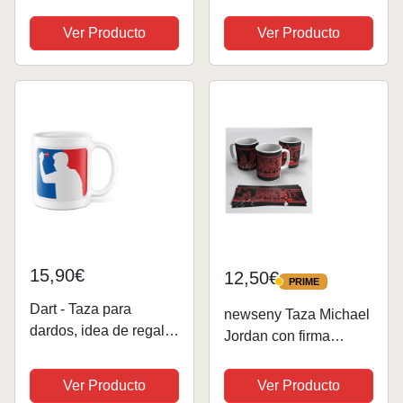
taza de café, logotipo
originales para regalar.
de la NBA (blanco y
Regalo entrenador.
Ver Producto
Ver Producto
negro)
Regalos baloncesto.
Taza cerámica 330 ml.
Entrenador baloncesto
15,90€
12,50€
PRIME
PRIME
Dart - Taza para
newseny Taza Michael
dardos, idea de regalo,
Jordan con firma
taza de café con
(Regalo para fans de
logotipo de la NBA
Jordan AIR NBA) -
Ver Producto
Ver Producto
(blanco)
Cerámica 355ml