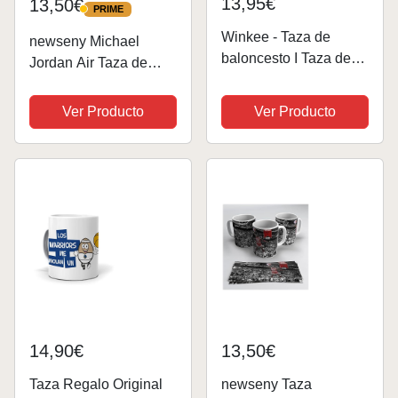
13,95€
13,50€
PRIME
PRIME
Winkee - Taza de
newseny Michael
baloncesto I Taza de
Jordan Air Taza de
café deportiva y taza
355ml - Regalo para
de té en diseño de
fans de NBA y Michael
Ver Producto
Ver Producto
baloncesto I 400 ml I
Jordan
Must have para los
fans del baloncesto
14,90€
13,50€
Taza Regalo Original
newseny Taza