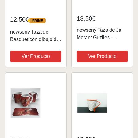
13,50€
12,50€
PRIME
PRIME
newseny Taza de Ja
newseny Taza de
Morant Grizlies -
Basquet con dibujo del
Regalo fans NBA Taza
jugador Mamba negra
- Ja Morant NBA
(Black Mamba) -
Ver Producto
Ver Producto
Coleccionable |
Cerámica 320ml
Cerámica 355ml