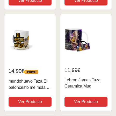
Ver Producto
Ver Producto
color Azul | Cerámica
originales para regalar.
355ml
Tazas personalizadas.
Taza cerámica 330 ml.
Basket
11,99€
14,90€
PRIME
PRIME
Lebron James Taza
mundohuevo Taza El
Ceramica Mug
baloncesto me mola un
huevo
Ver Producto
Ver Producto