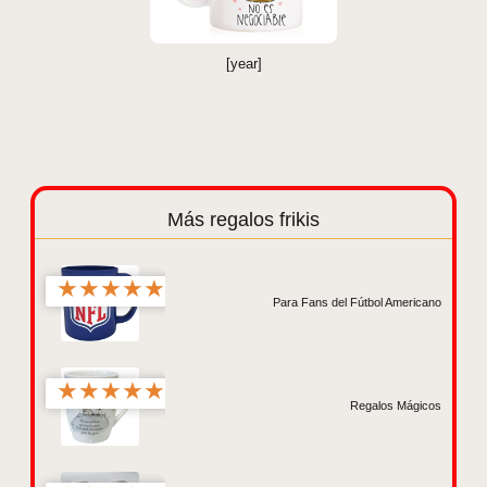
[year]
Más regalos frikis
★
★
★
★
★
Para Fans del Fútbol Americano
★
★
★
★
★
Regalos Mágicos