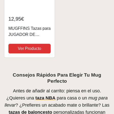
12,95€
MUGFFINS Tazas para
JUGADOR DE
BALONCESTO
hombre - En Español -
Ver Producto
Mejor de la Galaxia
Cuando Fuerza me
Acompaña - 11 oz /
330 ml - Regalo
Consejos Rápidos Para Elegir Tu Mug
original y divertido
Perfecto
Antes de añadir al carrito: piensa en el uso.
¿Quieres una
taza NBA
para casa o un
mug para
llevar
? ¿Prefieres un acabado mate o brillante? Las
tazas de baloncesto
personalizadas funcionan