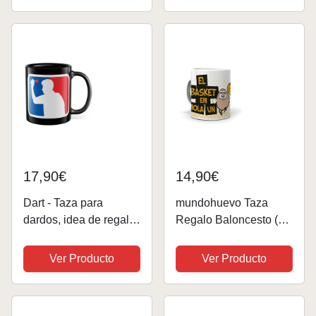
17,90€
14,90€
Dart - Taza para
mundohuevo Taza
dardos, idea de regalo,
Regalo Baloncesto (en
taza de café, logotipo
catalán) El bàsket em
de la NBA (negro)
Mola un ou. Cerámica
Ver Producto
Ver Producto
AAA - 350 ml.