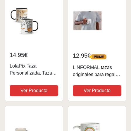
14,95€
12,95€
PRIME
PRIME
LolaPix Taza
LINFORMAL tazas
Personalizada. Tazas
originales para regalar
Personalizadas. Tazas
deportes (BASKET
Infantiles plástico.
CHICO)
Ver Producto
Ver Producto
Varios diseños. Basket