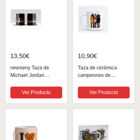
13,50€
10,90€
newseny Taza de
Taza de cerámica
Michael Jordan
campeones de
Evolución Cerámica de
baloncesto kobe MJ23
355ml - Regalo para
Lebron
Ver Producto
Ver Producto
fans de NBA y
M.Jordan Firma