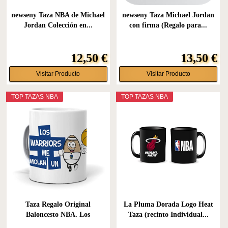
newseny Taza NBA de Michael
newseny Taza Michael Jordan
Jordan Colección en...
con firma (Regalo para...
12,50 €
13,50 €
Visitar Producto
Visitar Producto
TOP TAZAS NBA
TOP TAZAS NBA
Taza Regalo Original
La Pluma Dorada Logo Heat
Baloncesto NBA. Los
Taza (recinto Individual...
Warriors...