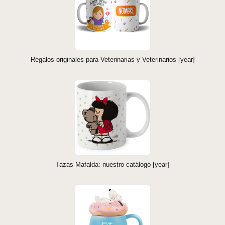
Regalos originales para Veterinarias y Veterinarios [year]
Tazas Mafalda: nuestro catálogo [year]