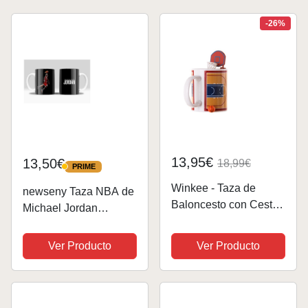
-26%
13,95€
13,50€
18,99€
PRIME
PRIME
Winkee - Taza de
newseny Taza NBA de
Baloncesto con Cesta
Michael Jordan
y Pelota | Taza de café
Colección en Blanco y
Deportiva con función
Negro con tonos rojos -
Ver Producto
Ver Producto
de Juego para
Regalo para fans de
Aficionados al
M.Jordan NBA |
Baloncesto
Cerámica 355ml
(Michael Jordan Taza)