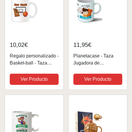
10,02€
11,95€
Regalo personalizado -
Planetacase - Taza
Basket-ball - Taza
Jugadora de
(diseño deportivo
Baloncesto - Regalo
blanco), diseño con
Original Deportes -
Ver Producto
Ver Producto
mensaje único en tu
Taza Desayuno Apta
taza - NBA - Panel
para Microondas y
Slam Dunk
Lavavajillas -
Cerámica, 330 mL,
Jugadora Baloncesto