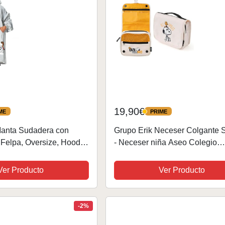
19,90€
ME
PRIME
PRIME
anta Sudadera con
Grupo Erik Neceser Colgante 
Felpa, Oversize, Hoodie
- Neceser niña Aseo Colegio
a con Capucha, 100%
Compartimentos - Neceser Via
is, Talla Adulto,
Impermeable, Organizador Maqu
Ver Producto
Ver Producto
alo Mujer,...
- Neceser Maquillaje...
-2%