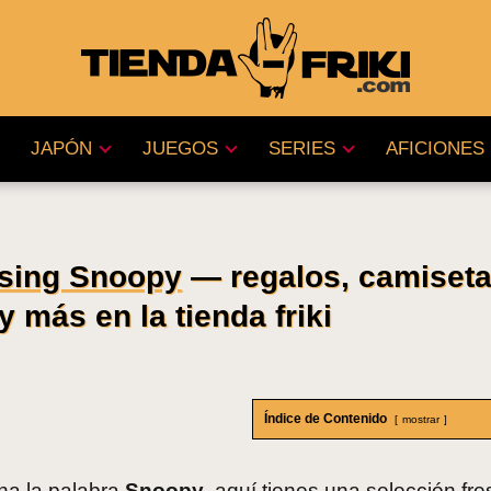
JAPÓN
JUEGOS
SERIES
AFICIONES
sing Snoopy
— regalos, camiseta
y más en la tienda friki
Índice de Contenido
mostrar
na la palabra
Snoopy
, aquí tienes una selección fre