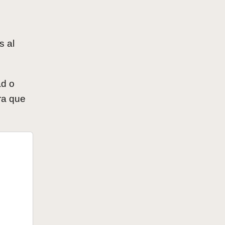
s al
ad o
ra que