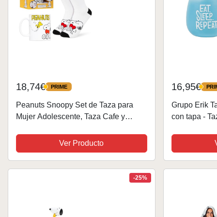
18,74€
16,95€
PRIME
PRI
PRIME
PRIME
Peanuts Snoopy Set de Taza para
Grupo Erik T
Mujer Adolescente, Taza Cafe y
con tapa - T
Calcetines Divertidos, Regalos
500 ml - Taz
Originales para Mujer
Taza XL - Ta
Ver Producto
originales pa
-25%