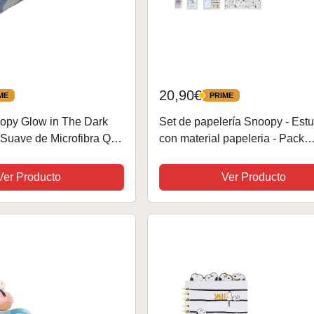
20,90€
ME
PRIME
PRIME
opy Glow in The Dark
Set de papelería Snoopy - Est
 Suave de Microfibra Que
con material papeleria - Pack
Oscuridad, Suave Forro
papelería/Kit material escolar -
 150 cm, Bonita Colcha
papelería Snoopy - Estuche es
Ver Producto
Ver Producto
a...