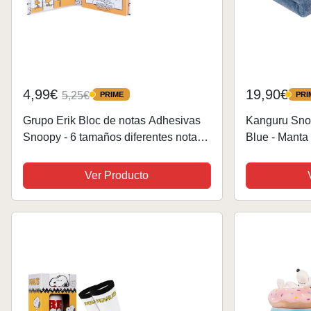
4,99€
19,90€
5,25€
PRIME
PRI
PRIME
PRIME
Grupo Erik Bloc de notas Adhesivas
Kanguru Sno
Snoopy - 6 tamaños diferentes notas
Blue - Manta
adhesivas - Notas adhesivas bonitas -
Brilla en la 
Papeleria y material escolar, licencia
Polar, 130 x
Ver Producto
oficial
Individual par