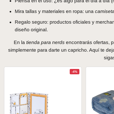
Piensa en el uso: ¿es algo para el día a día (
Mira tallas y materiales en ropa: una
camiset
Regalo seguro: productos oficiales y merchan
diseño original.
En la
tienda para nerds
encontrarás ofertas, 
simplemente para darte un capricho. Aquí te d
siga
-4%