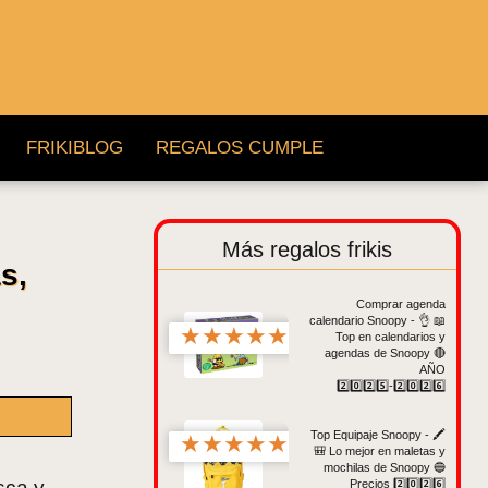
FRIKIBLOG
REGALOS CUMPLE
Más regalos frikis
s,
Comprar agenda
calendario Snoopy - 👌 📖
★
★
★
★
★
Top en calendarios y
agendas de Snoopy 🔴
AÑO
2️⃣0️⃣2️⃣5️⃣-2️⃣0️⃣2️⃣6️⃣
Top Equipaje Snoopy - 🖍️
★
★
★
★
★
🎒 Lo mejor en maletas y
mochilas de Snoopy 🔵
sca y
Precios 2️⃣0️⃣2️⃣6️⃣