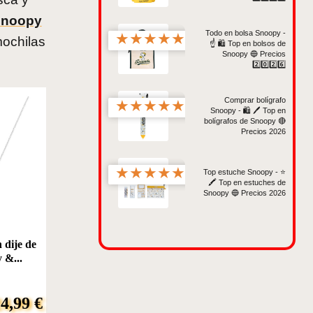
Snoopy
Todo en bolsa Snoopy -
★
★
★
★
★
mochilas
☝️ 🛍️ Top en bolsos de
Snoopy 🔵 Precios
2️⃣0️⃣2️⃣6️⃣
Comprar bolígrafo
★
★
★
★
★
Snoopy - 🛍️ 🖊️ Top en
bolígrafos de Snoopy 🔴
Precios 2026
★
★
★
★
★
Top estuche Snoopy - ⭐️
🖍️ Top en estuches de
Snoopy 🔵 Precios 2026
 dije de
 &...
4,99 €