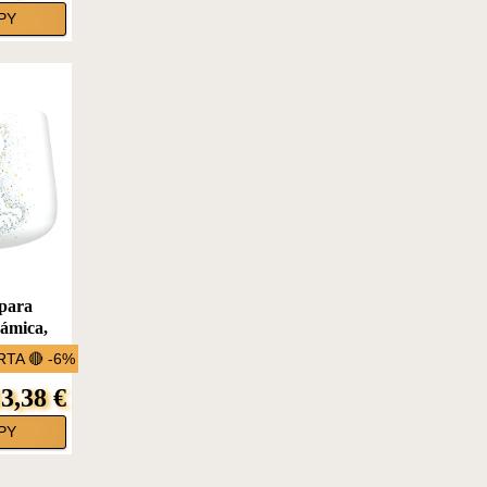
PY
para
ámica,
TA 🔴 -6%
3,38 €
PY