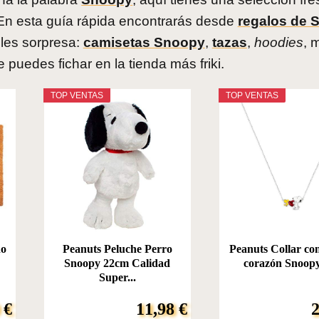
 En esta guía rápida encontrarás desde
regalos de 
lles sorpresa:
camisetas Snoopy
,
tazas
,
hoodies
, 
 puedes fichar en la tienda más friki.
TOP VENTAS
TOP VENTAS
do
Peanuts Peluche Perro
Peanuts Collar con
Snoopy 22cm Calidad
corazón Snoopy
Super...
 €
11,98 €
2