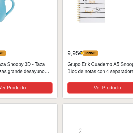
9,95€
ME
PRIME
PRIME
aza Snoopy 3D - Taza
Grupo Erik Cuaderno A5 Snoop
azas grande desayuno
Bloc de notas con 4 separadore
as desayuno bonitas |
Libreta A5 hojas blancas rayad
za cerámica, Tazas
Cuaderno de notas - Cuaderno
Ver Producto
Ver Producto
ra regalar
pequeño