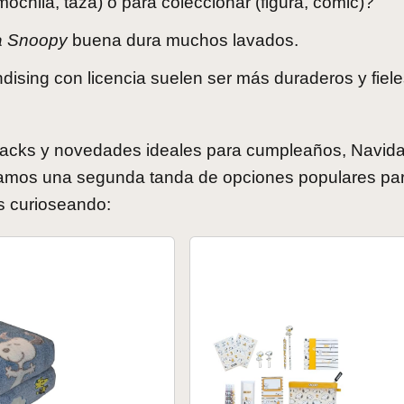
mochila, taza) o para coleccionar (figura, cómic)?
a Snoopy
buena dura muchos lavados.
dising con licencia suelen ser más duraderos y fiele
packs y novedades ideales para cumpleaños, Navid
ejamos una segunda tanda de opciones populares pa
s curioseando: