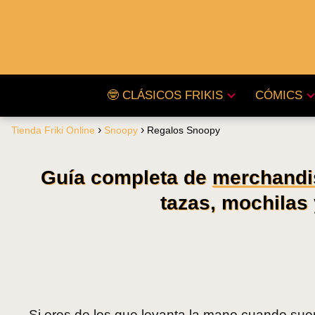
🤓 CLÁSICOS FRIKIS
CÓMICS
Tienda Friki Online
Snoopy
Regalos Snoopy
Guía completa de
merchandi
tazas, mochilas 
Si eres de los que levanta la mano cuando sue