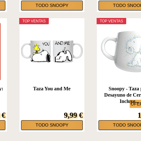
TODO SNOOPY
TODO SNOO
TOP VENTAS
TOP VENTAS
y:
Taza You and Me
Snoopy - Taza 
Desayuno de Cer
Incluye...
OFER
 €
9,99 €
1
TODO SNOOPY
TODO SNOO