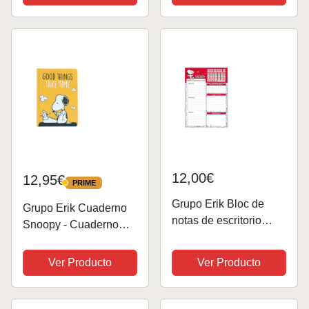
desde agosto 2022 a
julio 2026/Agenda
semana vista - Agenda
Snoopy - Vuelta al...
12,00€
12,95€
PRIME
PRIME
Grupo Erik Bloc de
Grupo Erik Cuaderno
notas de escritorio
Snoopy - Cuaderno
Snoopy Rebel with
punteado con
Paws - Bloc notas A5 -
pegatinas | Bullet
Ver Producto
Ver Producto
Material escolar y
Journal - Cuaderno de
papeleria Snoopy -
notas - Bloc de notas
Papeleria oficina -
A5 - Libreta A5,