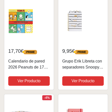
Producto con...
Material escolar y...
17,70€
9,95€
PRIME
PRIME
PRIME
PRIME
Calendario de pared
Grupo Erik Libreta con
2026 Peanuts de 17
separadores Snoopy -
meses, diseño de vista
Cuaderno A5
mensual de Portico
punteado, Libreta niña
Ver Producto
Ver Producto
Designs
| Cuaderno apuntes :
Libreta a5 anillas :
Tapa blanda 160 págs
-4%