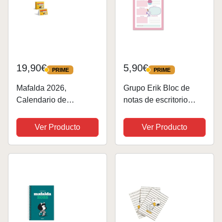
19,90€
5,90€
PRIME
PRIME
PRIME
PRIME
Mafalda 2026,
Grupo Erik Bloc de
Calendario de
notas de escritorio
Colección (AGENDAS
Snoopy - Bloc notas
Y CALENDARIOS)
A5 - Material escolar y
Ver Producto
Ver Producto
papeleria Snoopy -
Papeleria oficina -
Producto con licencia
oficial