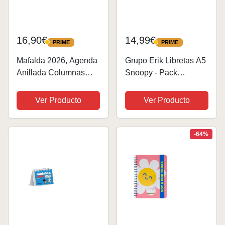
16,90€
14,99€
PRIME
PRIME
PRIME
PRIME
Mafalda 2026, Agenda
Grupo Erik Libretas A5
Anillada Columnas
Snoopy - Pack
Verde (AGENDAS Y
Cuadernos A5 | 3
CALENDARIOS)
Cuadernos bonitos :
Ver Producto
Ver Producto
Cuaderno punteado +
Cuaderno hojas
blancas + Cuaderno
-64%
lineas (Tapas blandas,
64...