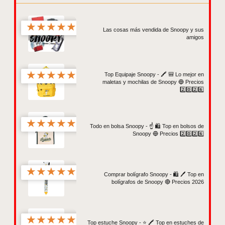
★
★
★
★
★
Las cosas más vendida de Snoopy y sus
amigos
★
★
★
★
★
Top Equipaje Snoopy - 🖍️ 🎒 Lo mejor en
maletas y mochilas de Snoopy 🔵 Precios
2️⃣0️⃣2️⃣6️⃣
★
★
★
★
★
Todo en bolsa Snoopy - ☝️ 🛍️ Top en bolsos de
Snoopy 🔵 Precios 2️⃣0️⃣2️⃣6️⃣
★
★
★
★
★
Comprar bolígrafo Snoopy - 🛍️ 🖊️ Top en
bolígrafos de Snoopy 🔴 Precios 2026
★
★
★
★
★
Top estuche Snoopy - ⭐️ 🖍️ Top en estuches de