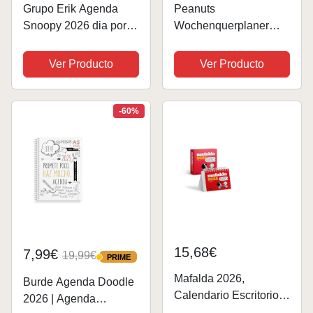
Grupo Erik Agenda
Peanuts
Snoopy 2026 dia por
Wochenquerplaner
pagina - Agenda anual
2026. Kultiger
en espiral A5 con
Tischkalender für den
Ver Producto
Ver Producto
ilustraciones
Arbeitsplatz. Spiral-
Kalender mit Snoopy,
Charlie Brown und Co.
-60%
Wochenplaner 2026
quer.
15,68€
7,99€
19,99€
PRIME
PRIME
Mafalda 2026,
Burde Agenda Doodle
Calendario Escritorio
2026 | Agenda
Rojo CON CAJA