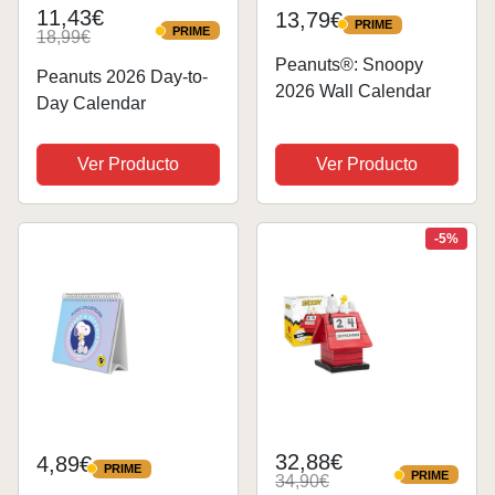
11,43€
13,79€
PRIME
PRIME
PRIME
18,99€
PRIME
Peanuts®: Snoopy
Peanuts 2026 Day-to-
2026 Wall Calendar
Day Calendar
Ver Producto
Ver Producto
-5%
32,88€
4,89€
PRIME
PRIME
PRIME
34,90€
PRIME