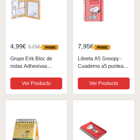
4,99€
7,95€
5,25€
PRIME
PRIME
PRIME
PRIME
Grupo Erik Bloc de
Libreta A5 Snoopy -
notas Adhesivas
Cuaderno a5 punteado
Snoopy - 6 tamaños
(Notebook A5) | Bullet
diferentes notas
Jornal A5 - Libreta de
Ver Producto
Ver Producto
adhesivas - Notas
puntos anillas de Tapa
adhesivas bonitas -
dura, 180 págs
Papeleria y material
escolar, licencia oficial