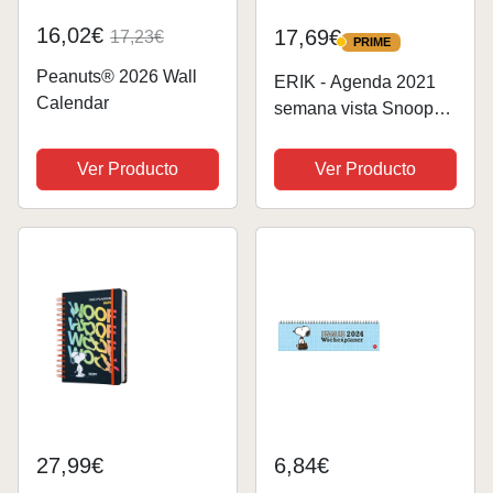
16,02€
17,69€
17,23€
PRIME
PRIME
Peanuts® 2026 Wall
ERIK - Agenda 2021
Calendar
semana vista Snoopy,
Edición premium, 17
meses (16,5x20 cm)
Ver Producto
Ver Producto
27,99€
6,84€