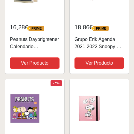
16,28€
18,86€
PRIME
PRIME
PRIME
PRIME
Peanuts Daybrightener
Grupo Erik Agenda
Calendario
2021-2022 Snoopy-
[DSP75668]
Agenda escolar 2021-
2022 / Agenda 2022
Ver Producto
Ver Producto
semana vista-Agenda
12 meses desde
Agosto de 2021 a Julio
-7%
de 2022 │ Agenda...