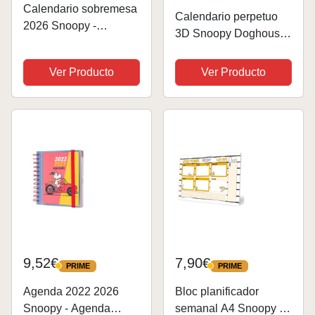
Calendario sobremesa
Calendario perpetuo
2026 Snoopy -
3D Snoopy Doghouse
Calendario 2026: base
- Calendario 3D
resistente | Calendario
Snoopy - Snoopy
Ver Producto
Ver Producto
mesa 2026,
figura ideal decoración
Planificador mensual:
Snoopy habitación -
con espacio para
Calendario sobremesa
anotar y vista mensual
de Figura Snoopy,...
global
9,52€
7,90€
PRIME
PRIME
PRIME
PRIME
Agenda 2022 2026
Bloc planificador
Snoopy - Agenda
semanal A4 Snoopy -