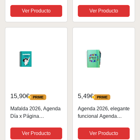
semanal 2026 |
(AGENDAS Y
Formato A5 21,5 cm x
Ver Producto
Ver Producto
CALENDARIOS)
16 cm | Vista semanal |
Incluye 142 pegatinas |
En español Doodle
15,90€
5,49€
PRIME
PRIME
PRIME
PRIME
Mafalda 2026, Agenda
Agenda 2026, elegante
Día x Página
funcional Agenda
(AGENDAS Y
calendario en estilo
CALENDARIOS)
moderno
Ver Producto
Ver Producto
11.5cm*14.5cm,