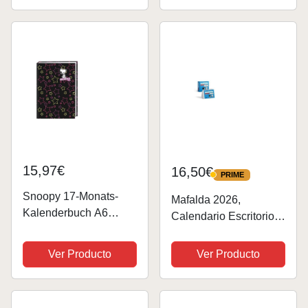
Agenda escolar para
planificación diaria y
laboral (Verde)
15,97€
16,50€
PRIME
PRIME
Snoopy 17-Monats-
Mafalda 2026,
Kalenderbuch A6
Calendario Escritorio
2016: 17 Monate. Von
Turquesa CON CAJA
August 2015 bis
(AGENDAS Y
Ver Producto
Ver Producto
Dezember 2016.
CALENDARIOS)