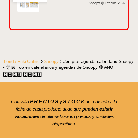
Snoopy 🔵 Precios 2026
Tienda Friki Online
Snoopy
Comprar agenda calendario Snoopy
- 👌 📖 Top en calendarios y agendas de Snoopy 🔴 AÑO
2️⃣0️⃣2️⃣5️⃣-2️⃣0️⃣2️⃣6️⃣
Consulta
P R E C I O S y S T O C K
accediendo a la
ficha de cada producto dado que
pueden existir
variaciones
de última hora en precios y unidades
disponibles
.