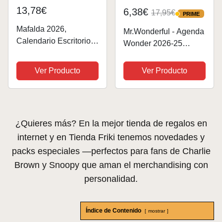
13,78€
6,38€
17,95€
PRIME
PRIME
Mafalda 2026,
Mr.Wonderful - Agenda
Calendario Escritorio
Wonder 2026-25
Turquesa (AGENDAS
Semanal - Voy a por
Y CALENDARIOS)
todas - Agenda Escolar
Ver Producto
Ver Producto
con Organización
Semanal - Incluye 8
Hojas de Pegatinas
¿Quieres más? En la mejor tienda de regalos en
internet y en Tienda Friki tenemos novedades y
packs especiales —perfectos para fans de Charlie
Brown y Snoopy que aman el merchandising con
personalidad.
Índice de Contenido
mostrar