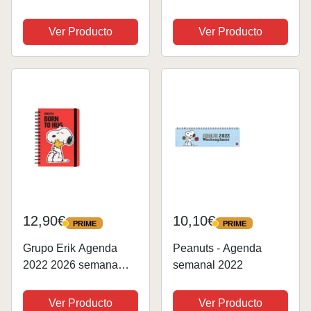
escolar 2022 2026 dia
Organizador semanal -
por página desde
Planificador semanal -
Ver Producto
Ver Producto
agosto de 2022 a junio
Planning escritorio -
de 2026 │ Vuelta al
Material escolar y
cole material escolar -
papeleria Snoopy -
Agenda Snoopy
Licencia oficial
2022...
12,90€
10,10€
PRIME
PRIME
PRIME
PRIME
Grupo Erik Agenda
Peanuts - Agenda
2022 2026 semana
semanal 2022
vista Snoopy - Agenda
A5 - Agenda escolar
Ver Producto
Ver Producto