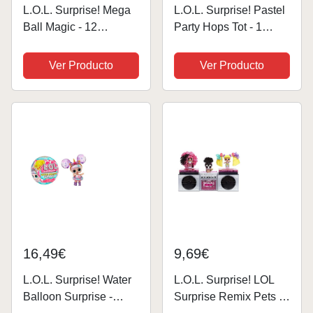
L.O.L. Surprise! Mega
L.O.L. Surprise! Pastel
Ball Magic - 12
Party Hops Tot - 1
muñecas, más de 60
Muñeca con 6
sorpresas, 4
Sorpresas Que
Ver Producto
Ver Producto
experiencias de
Incluyen Moda y
unboxing: Squish
Accesorios Adorables
Sand, Bubbles, Gel
de Primavera,
Crush, Shell Smash -
Colecciona Ambas
mezcla y...
Muñecas, para Niños...
16,49€
9,69€
L.O.L. Surprise! Water
L.O.L. Surprise! LOL
Balloon Surprise -
Surprise Remix Pets ,