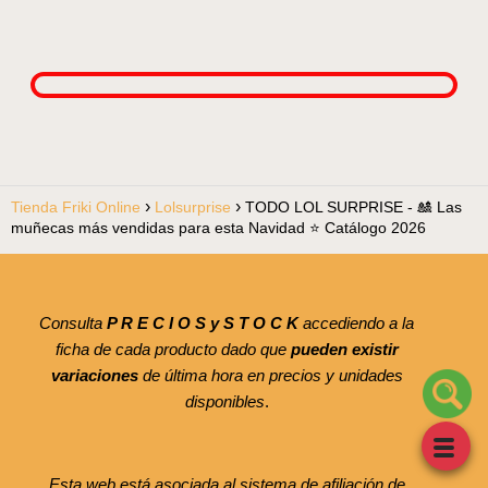
Tienda Friki Online
Lolsurprise
TODO LOL SURPRISE - 🎎 Las
muñecas más vendidas para esta Navidad ⭐ Catálogo 2026
Consulta
P R E C I O S y S T O C K
accediendo a la
ficha de cada producto dado que
pueden existir
variaciones
de última hora en precios y unidades
disponibles
.
Esta web está asociada al sistema de afiliación de