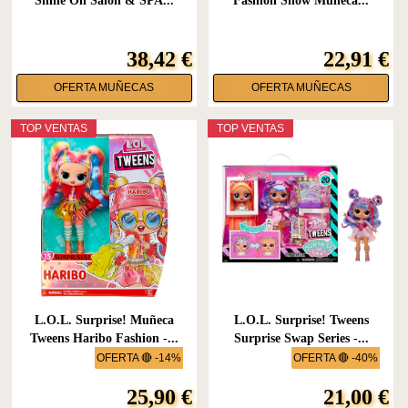
Shine On Salon & SPA...
Fashion Show Muñeca...
38,42 €
22,91 €
OFERTA MUÑECAS
OFERTA MUÑECAS
TOP VENTAS
TOP VENTAS
L.O.L. Surprise! Muñeca
L.O.L. Surprise! Tweens
Tweens Haribo Fashion -...
Surprise Swap Series -...
OFERTA 🔴 -14%
OFERTA 🔴 -40%
25,90 €
21,00 €