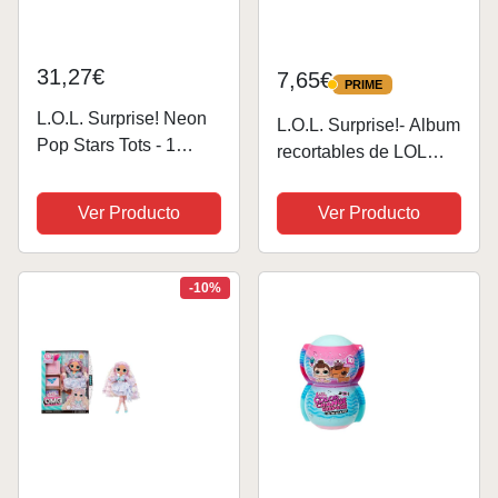
31,27€
7,65€
PRIME
PRIME
L.O.L. Surprise! Neon
L.O.L. Surprise!- Album
Pop Stars Tots - 1
recortables de LOL
Muñeca con Mágicas
Surprise, Multicolor,
Sorpresas
única (New Import 1)
Ver Producto
Ver Producto
Retroiluminadas,
Embalaje Ciego, 7
Muñecas para
-10%
Coleccionar con
Pegatinas y
Accesorios...