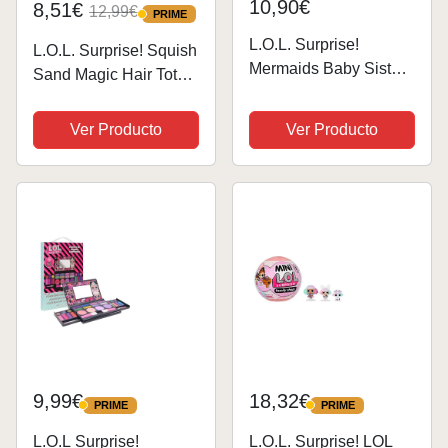
10,90€
8,51€
12,99€
PRIME
PRIME
L.O.L. Surprise!
L.O.L. Surprise! Squish
Mermaids Baby Sisters
Sand Magic Hair Tots -
- con Colas Que
Muñeca coleccionable
Cambian de Color,
con squish sand y
Ver Producto
Ver Producto
Surtido Aleatorio,
sorpresas - óptima
Incluye 1 Muñeca con
para niñas de 3 años
Bonitos Accesorios,
Colecciona Las 8...
9,99€
18,32€
PRIME
PRIME
PRIME
PRIME
L.O.L Surprise!
L.O.L. Surprise! LOL