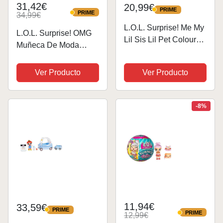
31,42€
20,99€
PRIME
PRIME
PRIME
34,99€
PRIME
L.O.L. Surprise! Me My
L.O.L. Surprise! OMG
Lil Sis Lil Pet Colour
Muñeca De Moda
Change Set de
Pearla con 15
Muñecas - Surtido - 2
Sorpresas - Muñeca
Ver Producto
Ver Producto
muñecas con 10
Que Incluye Moda Y
sorpresas Que
Accesorios con
Incluyen Ropa,
Temática De Sirena -
-8%
Accesorios y Cambio
Ideal para Niños
de Color -...
Mayores De 4 Años
11,94€
33,59€
PRIME
PRIME
PRIME
12,99€
PRIME