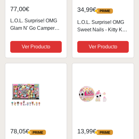
77,00€
34,99€
PRIME
PRIME
L.O.L. Surprise! OMG
L.O.L. Surprise! OMG
Glam N' Go Camper
Sweet Nails - Kitty K
Set de Juego con más
Café - con 15
de 50 sorpresas y
Sorpresas: Esmalte de
Ver Producto
Ver Producto
Juegos en 360,
uñas Real, Manicura a
amueblado con
presión, Hojas de
Piscina, tobogán,
Pegatinas, Purpurina,
literas, tocador, Grill,
1 Muñeca de Moda...
Cabina...
78,05€
13,99€
PRIME
PRIME
PRIME
PRIME