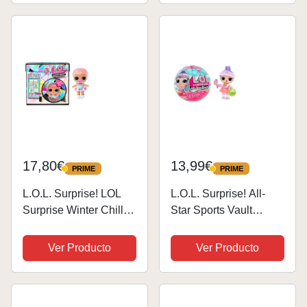
Decoración de Tartas,
exclusiva muñeca
Ingredientes y
BEEPS - para niños y
Purpurina - Muñeca
niñas a partir de 4 años
con...
17,80€
13,99€
PRIME
PRIME
PRIME
PRIME
L.O.L. Surprise! LOL
L.O.L. Surprise! All-
Surprise Winter Chill
Star Sports Vault
Juego de Muebles - Ice
Collection Tots -
SK8TER - con más de
Incluye 1 muñeca,
Ver Producto
Ver Producto
10 sorpresas Que
Embalaje Ciego, 12
Incluyen muñeca,
muñecas para
Accesorios y Muebles -
coleccionar, 8