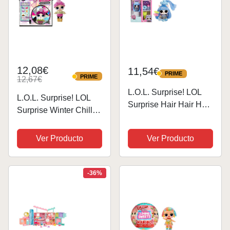
brillante...
12,08€
11,54€
PRIME
PRIME
PRIME
12,67€
PRIME
L.O.L. Surprise! LOL
L.O.L. Surprise! LOL
Surprise Hair Hair Hair
Surprise Winter Chill
Mascotas Serie 2 -
Juego de Muebles -
Descubre 10 sorpresas
Cozy Babe - con más
Ver Producto
Ver Producto
Que Incluyen una
de 10 sorpresas Que
Mascota
Incluyen muñeca,
Coleccionable con
Accesorios y Muebles -
-36%
Pelo Real y Accesorios
Set de Juego...
-...