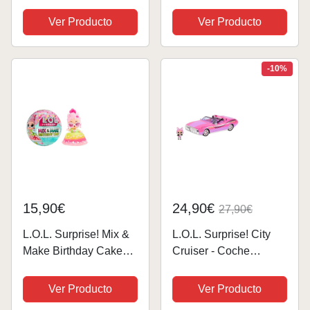
Edición Limitada de
Coleccionable , 9
Muñecas
Sorpresas con Cabello
Ver Producto
Ver Producto
Coleccionables con
Real, Accesorios y
Pelo de Globo de Agua
Letras de Canciones
- 4 Formas de Jugar
Sorpresa
-10%
Incluyendo Globos
de...
15,90€
24,90€
27,90€
L.O.L. Surprise! Mix &
L.O.L. Surprise! City
Make Birthday Cake
Cruiser - Coche
Tots - con muñeca
deportivo rosa y
Coleccionable, Vestido
morado con fabulosas
Ver Producto
Ver Producto
de Tarta DIY,
características y una