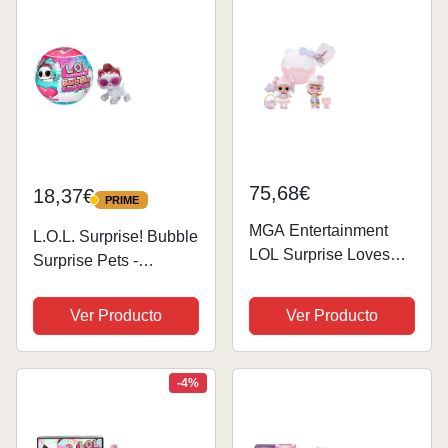
Partir de 4 años...
Sorpresa de Agua - 2 o
3 Muñecas...
75,68€
18,37€
PRIME
PRIME
MGA Entertainment
L.O.L. Surprise! Bubble
LOL Surprise Loves
Surprise Pets -
Hello Kitty Tots
SURTIDO
ALEATORIO -
Ver Producto
Ver Producto
Muñecas
coleccionables,
mascotas, sorpresas,
-4%
accesorios, unboxing y
reacción de espuma