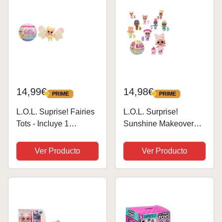
Set de Juego...
Accesorios para
unboxing, Regalo...
14,99€
14,98€
PRIME
PRIME
PRIME
PRIME
L.O.L. Suprise! Fairies
L.O.L. Surprise!
Tots - Incluye 1
Sunshine Makeover
muñeca, Embalaje
Tots con 8 Sorpresas -
Ciego, 8 muñecas para
Cambio de Color y
Ver Producto
Ver Producto
coleccionar, alas de
Accesorios - 1 Muñeca
Hada Personalizables
Coleccionable - para
para Tus peques,
Niños de 4+ Años
Regalo Ideal para...