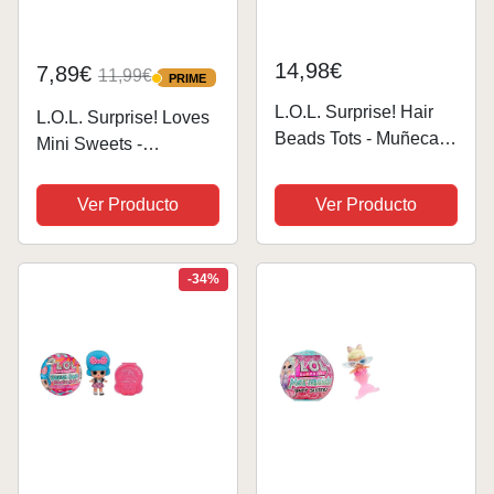
14,98€
7,89€
11,99€
PRIME
PRIME
L.O.L. Surprise! Hair
L.O.L. Surprise! Loves
Beads Tots - Muñeca
Mini Sweets -
Coleccionable con
SURTIDO - 8
Más de 60 Cuentas de
sorpresas -8
Ver Producto
Ver Producto
Pelo - Muñeca de
accesorios y muñecas
Cuentas de Pelo con
con tema de caramelo
Peinados DIY -
en un embalaje de
-34%
Adecuada para Niñas
bola de papel - Para
y...
niños y...