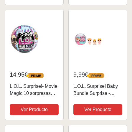
Móvil y Bonitos
sorpresas, Accesorios,
Accesorios - Juguetes
unboxing y reacción de
para Niños y...
Espuma Brillante
14,95€
9,99€
PRIME
PRIME
PRIME
PRIME
L.O.L. Surprise!- Movie
L.O.L. Surprise! Baby
Magic 10 sorpresas
Bundle Surprise -
Que Incluyen 1
Muñecas
muñeca, escenas de
Coleccionables con
Ver Producto
Ver Producto
películas y Muchos
Tema de Bebé -
Otros Accesorios-Gran
Gemelos, Trillizos o
Regalo para niños a
Mascotas con