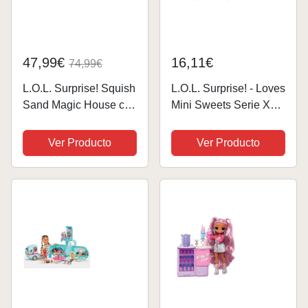
47,99€
16,11€
74,99€
L.O.L. Surprise! Squish
L.O.L. Surprise! - Loves
Sand Magic House con
Mini Sweets Serie X
Tot Diva - Set de juego
Haribo - Incluye 1
con muñeca
muñeca temática de
Ver Producto
Ver Producto
coleccionable, squish
Caramelos y Divertidos
sand, sorpresas y
Accesorios - Muñecas
accesorios - óptimo
coleccionables aptas
para niñas a...
para...