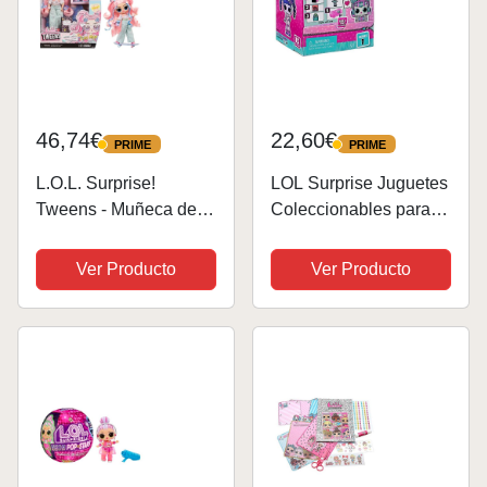
46,74€
22,60€
PRIME
PRIME
PRIME
PRIME
L.O.L. Surprise!
LOL Surprise Juguetes
Tweens - Muñeca de
Coleccionables para
Moda Flora Moon - con
Niñas , Con 5
Más de 10 Sorpresas y
Sorpresas y
Ver Producto
Ver Producto
Fabulosos Accesorios
Accesorios , Tiny Toys
- para Niños +4 Años
Serie 1