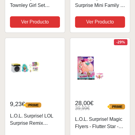
Townley Girl Set
Surprise Mini Family -
Cosmético Compacto
Surtido Aleatorio - Este
Con Espejo 14 Brillos
Playset Incluye 3 Mini
Ver Producto
Ver Producto
De Labios, 4 Brillos
Muñecas
Corporales, 4 Pinceles,
Coleccionables y
Colorido, Portátil,
Sorpresas - Regalo
-29%
Plegable,...
para Niños 4+
28,00€
9,23€
PRIME
PRIME
PRIME
39,99€
PRIME
L.O.L. Surprise! LOL
L.O.L. Surprise! Magic
Surprise Remix
Flyers - Flutter Star -
Muñecas Hair Flip ,
Muñeca voladora que