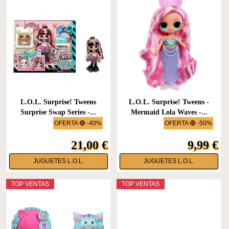
L.O.L. Surprise! Tweens
L.O.L. Surprise! Tweens -
Surprise Swap Series -...
Mermaid Lola Waves -...
OFERTA 🔴 -40%
OFERTA 🔴 -50%
21,00 €
9,99 €
JUGUETES L.O.L.
JUGUETES L.O.L.
TOP VENTAS
TOP VENTAS