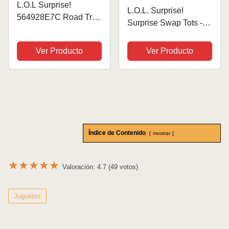
L.O.L Surprise!
L.O.L. Surprise!
564928E7C Road Trip
Surprise Swap Tots - 1
LOL Muebles puede
Muñeca Coleccionable
hacer bebé juguete
de un Surtido de 9 con
Ver Producto
Ver Producto
para niños UNbox 10+
Expresión Extra y 2
sorpresas, para niños a
Looks en Uno -
partir de 6 años más,
Sorpresa al Abrir la
multicolor
Caja - Optimo...
Índice de Contenido
mostrar
★
★
★
★
★
Valoración: 4.7 (49 votos)
Juguetes