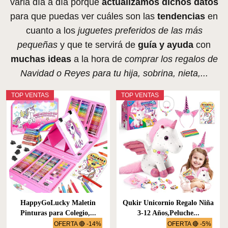
varia día a día porque
actualizamos dichos datos
para que puedas ver cuáles son las
tendencias
en
cuanto a los
juguetes preferidos de las más
pequeñas
y que te servirá de
guía y ayuda
con
muchas ideas
a la hora de
comprar los regalos de
Navidad o Reyes para tu hija, sobrina, nieta,...
TOP VENTAS
TOP VENTAS
HappyGoLucky Maletin
Qukir Unicornio Regalo Niña
Pinturas para Colegio,...
3-12 Años,Peluche...
OFERTA 🔴 -14%
OFERTA 🔴 -5%