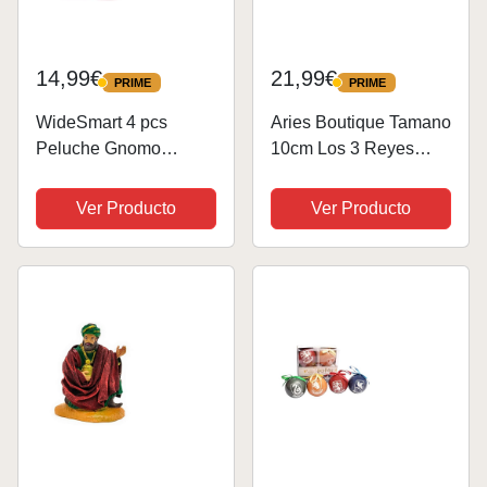
14,99€
21,99€
PRIME
PRIME
PRIME
PRIME
WideSmart 4 pcs
Aries Boutique Tamano
Peluche Gnomo
10cm Los 3 Reyes
Navidad,Enano de
Magos, Figuras de
Papá Noel Decoración
Camello, Belén,
Ver Producto
Ver Producto
navideña sin Rostro
Exhibición de Navidad,
Gnomo Adornos
Pintado a Mano.
Navideños Santa Sin
Pantalla
Rostro Enanos
Interior/Exterior.
Duende Navidad...