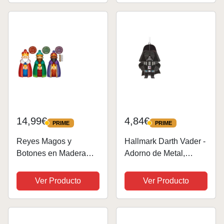
Nacimiento, Pesebre,
Nacimiento, Pesebre,
Navidad, decoración
Navidad, decoración
Tradicional,...
Tradicional,...
14,99€
4,84€
PRIME
PRIME
PRIME
PRIME
Reyes Magos y
Hallmark Darth Vader -
Botones en Madera
Adorno de Metal,
(Decoración de
decoración de árbol de
Navidad)
Star Wars, Adorno
Ver Producto
Ver Producto
Colgante de Metal,
Adorno Colgante de
Navidad, Regalos para