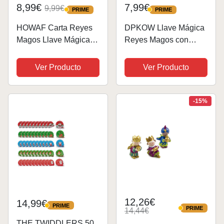
8,99€
7,99€
9,99€
PRIME
PRIME
PRIME
PRIME
HOWAF Carta Reyes
DPKOW Llave Mágica
Magos Llave Mágica
Reyes Magos con
Reyes Magos, los
Colgador de Puerta en
Reyes Magos Cartas
Madera, Señal Puerta
Ver Producto
Ver Producto
de los Reyes Magos
de Madera Tarjeta
para Niños Tarjetas
Reyes Magos Llave
Navidad con sobre la
Regalo para Reyes
-15%
Llave Magica
Magos Adorno Niños...
Navidad...
12,26€
14,99€
PRIME
PRIME
PRIME
14,44€
PRIME
THE TWIDDLERS 50