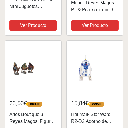
Mopec Reyes Magos
Mini Juguetes
Pit & Pita 7cm. min.3
Navideños de Pinball
Figuras, Resina,
para Niños -
Multicolor, 4x3.5x7 cm,
Ver Producto
Ver Producto
Calendario Adviento y
3 Unidades
Relleno de Calcetines
de Navidad, Piñata
23,50€
15,84€
PRIME
PRIME
PRIME
PRIME
Aries Boutique 3
Hallmark Star Wars
Reyes Magos, Figuras
R2-D2 Adorno de