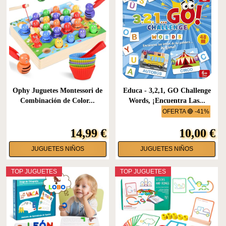
Ophy Juguetes Montessori de
Educa - 3,2,1, GO Challenge
Combinación de Color...
Words, ¡Encuentra Las...
OFERTA 🔴 -41%
14,99 €
10,00 €
JUGUETES NIÑOS
JUGUETES NIÑOS
TOP JUGUETES
TOP JUGUETES