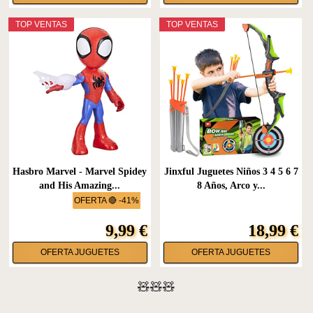
TOP VENTAS
TOP VENTAS
Hasbro Marvel - Marvel Spidey
Jinxful Juguetes Niños 3 4 5 6 7
and His Amazing...
8 Años, Arco y...
OFERTA 🔴 -41%
9,99 €
18,99 €
OFERTA JUGUETES
OFERTA JUGUETES
🧸🧸🧸