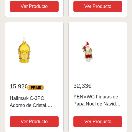
Dorado - Fabricado en
árbol de Star Wars,
Ver Producto
Ver Producto
Poliéster y Plástico -
Adorno Colgante de
Artículo Decorativo
Cristal, Adorno
para Navidad - 30 x 19
Colgante de Navidad,
x 11 cm
Regalos para...
32,33€
15,92€
PRIME
PRIME
YENVWG Figuras de
Hallmark C-3PO
Papá Noel de Navidad
Adorno de Cristal,
con caja de gafas de
decoración de árbol de
felpa
Star Wars, Adorno
Ver Producto
Ver Producto
Colgante de Cristal,