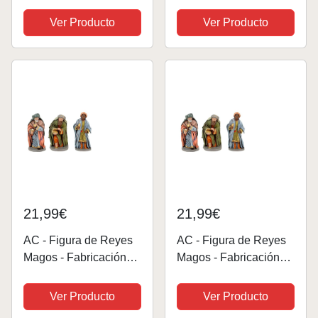
de Camello, Belén,
Navidad, decoración
Exhibición de Navidad,
de Star Wars, Adorno
Ver Producto
Ver Producto
Pintado a Mano.
Colgante de Navidad,
Pantalla
Regalos para Navidad
Interior/Exterior. 14cm.
21,99€
21,99€
AC - Figura de Reyes
AC - Figura de Reyes
Magos - Fabricación
Magos - Fabricación
en marmolina - Ideal
en marmolina - Ideal
para belén navideño,
para belén navideño,
Ver Producto
Ver Producto
Figuras Decorativas,
Figuras Decorativas,