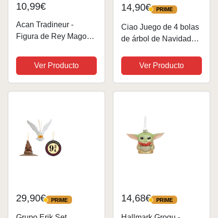
10,99€
14,90€
PRIME
PRIME
Acan Tradineur -
Ciao Juego de 4 bolas
Figura de Rey Mago
de árbol de Navidad
para Belén, Gaspar,
con diseño de casas
Figura Decorativa de
de Hogwarts de Harry
Ver Producto
Ver Producto
durexina para
Potter (8 cm de
Nacimiento, Adorno
diámetro), con licencia
Artesano, Pesebre,
oficial de Wizarding
Navidad - 7,5 x 7 x 5,3
World, en...
cm
29,90€
14,68€
PRIME
PRIME
PRIME
PRIME
Grupo Erik Set
Hallmark Grogu -