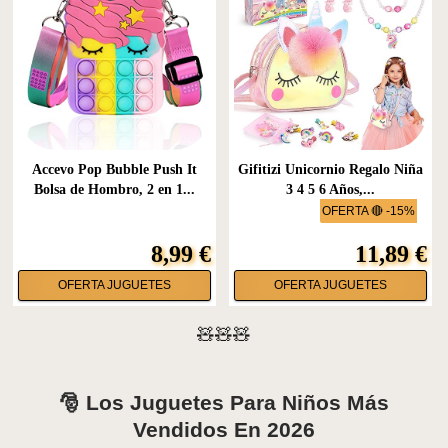
Accevo Pop Bubble Push It
Gifitizi Unicornio Regalo Niña
Bolsa de Hombro, 2 en 1...
3 4 5 6 Años,...
OFERTA 🔴 -15%
8,99 €
11,89 €
OFERTA JUGUETES
OFERTA JUGUETES
🧸🧸🧸
🎅 Los Juguetes Para Niños Más
Vendidos En 2026