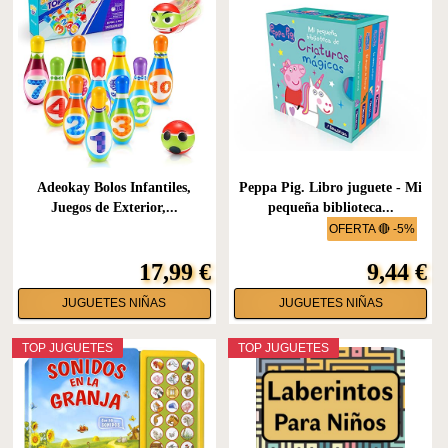
Adeokay Bolos Infantiles,
Peppa Pig. Libro juguete - Mi
Juegos de Exterior,...
pequeña biblioteca...
OFERTA 🔴 -5%
17,99 €
9,44 €
JUGUETES NIÑAS
JUGUETES NIÑAS
TOP JUGUETES
TOP JUGUETES