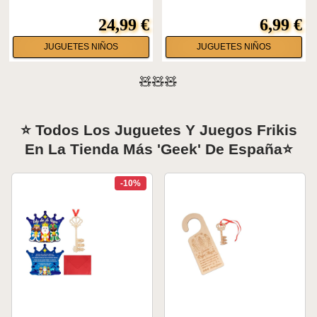
24,99 €
6,99 €
JUGUETES NIÑOS
JUGUETES NIÑOS
🧸🧸🧸
⭐ Todos Los Juguetes Y Juegos Frikis
En La Tienda Más 'geek' De España⭐
-10%