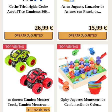
Coche Teledirigido,Coche
Avion Juguete, Lanzador de
AcrobáTico Camiones 360...
Aviones con Pistola de...
26,99 €
15,99 €
OFERTA JUGUETES
OFERTA JUGUETES
TOP VENTAS
TOP VENTAS
m zimoon Camion Monster
Ophy Juguetes Montessori de
Truck, Camión Monstruo...
Combinación de Color...
OFERTA 🔴 -15%