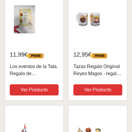
Navidad
11,99€
12,95€
PRIME
PRIME
PRIME
PRIME
Los eventos de la Tata.
Tazas Regalo Original
Regalo de
Reyes Magos - regalos
Nochebuena para
personalizados regalos
Niños - Botón de Papá
para reyes - tazas
Ver Producto
Ver Producto
Noel (Llave de Reyes
reyes magos (Te has
Magos, Madera
portado Fenomenal)
Blanca)