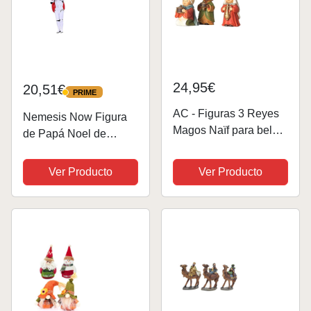
24,95€
20,51€
PRIME
PRIME
AC - Figuras 3 Reyes
Nemesis Now Figura
Magos Naïf para belén
de Papá Noel de
navideño, marmolina,
Stormtrooper para
Figuras Decorativas
Colgar, 13 cm, Blanco
Ver Producto
Ver Producto
para Nacimiento,
(B5778U1)
Pesebre, Navidad,
Adorno Tradicional, 9
cm.