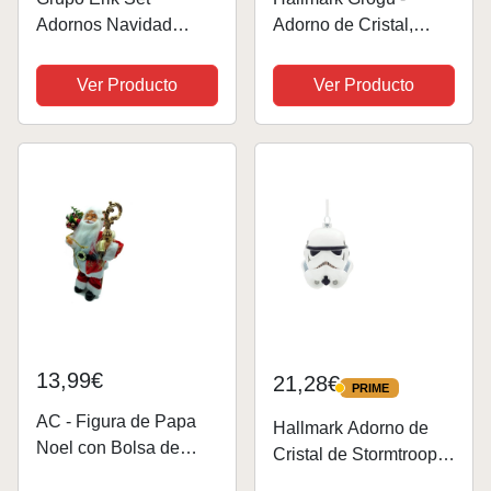
Adornos Navidad
Adorno de Cristal,
Harry Potter - Pack
decoración de árbol de
Adornos Navidad árbol
Star Wars, The
Ver Producto
Ver Producto
de Navidad, 3 Figuras
Mandalorian, Adorno
Harry Potter Diferentes
Colgante de Cristal,
- Decoración Navidad
Adorno Colgante de
Harry Potter -...
Navidad, Regalos
para...
13,99€
21,28€
PRIME
PRIME
AC - Figura de Papa
Hallmark Adorno de
Noel con Bolsa de
Cristal de Stormtrooper
Regalo y bastón
Imperial, decoración de