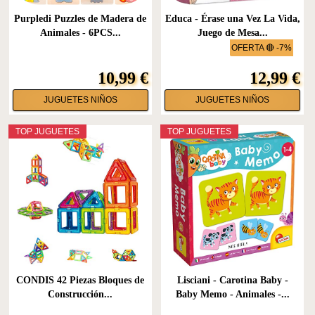
Purpledi Puzzles de Madera de
Educa - Érase una Vez La Vida,
Animales - 6PCS...
Juego de Mesa...
OFERTA 🔴 -7%
10,99 €
12,99 €
JUGUETES NIÑOS
JUGUETES NIÑOS
TOP JUGUETES
TOP JUGUETES
CONDIS 42 Piezas Bloques de
Lisciani - Carotina Baby -
Construcción...
Baby Memo - Animales -...