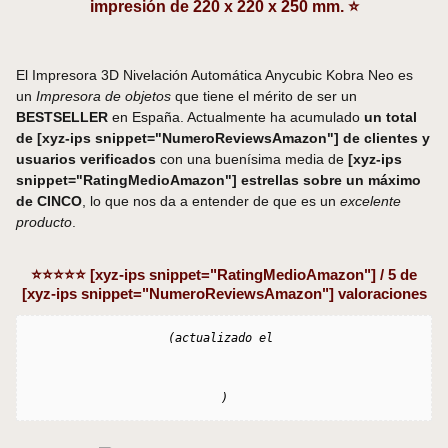
impresión de 220 x 220 x 250 mm. ⭐
El Impresora 3D Nivelación Automática Anycubic Kobra Neo es
un
Impresora de objetos
que tiene el mérito de ser un
BESTSELLER
en España. Actualmente ha acumulado
un total
de [xyz-ips snippet="NumeroReviewsAmazon"] de clientes y
usuarios verificados
con una buenísima media de
[xyz-ips
snippet="RatingMedioAmazon"] estrellas sobre un máximo
de CINCO
, lo que nos da a entender de que es un
excelente
producto
.
⭐⭐⭐⭐⭐ [xyz-ips snippet="RatingMedioAmazon"] / 5 de
[xyz-ips snippet="NumeroReviewsAmazon"] valoraciones
(actualizado el 
)