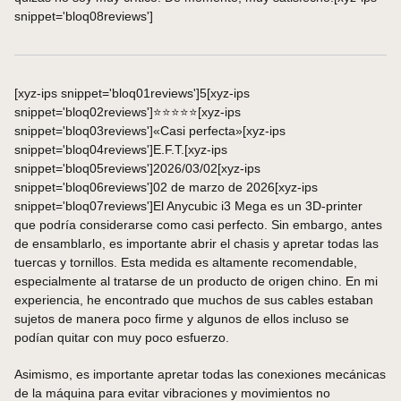
snippet='bloq08reviews']
[xyz-ips snippet='bloq01reviews']5[xyz-ips
snippet='bloq02reviews']⭐⭐⭐⭐⭐[xyz-ips
snippet='bloq03reviews']«Casi perfecta»[xyz-ips
snippet='bloq04reviews']E.F.T.[xyz-ips
snippet='bloq05reviews']2026/03/02[xyz-ips
snippet='bloq06reviews']02 de marzo de 2026[xyz-ips
snippet='bloq07reviews']El Anycubic i3 Mega es un 3D-printer
que podría considerarse como casi perfecto. Sin embargo, antes
de ensamblarlo, es importante abrir el chasis y apretar todas las
tuercas y tornillos. Esta medida es altamente recomendable,
especialmente al tratarse de un producto de origen chino. En mi
experiencia, he encontrado que muchos de sus cables estaban
sujetos de manera poco firme y algunos de ellos incluso se
podían quitar con muy poco esfuerzo.
Asimismo, es importante apretar todas las conexiones mecánicas
de la máquina para evitar vibraciones y movimientos no