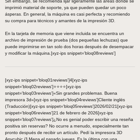
Sin embargo, se recomienda lijar ligeramente las áreas donde se
imprimió material de soporte, ya que pueden quedar un poco
ásperas. En general, la máquina es casi perfecta y recomiendo
su compra para técnicos y amantes de la impresión 3D.
En la tarjeta de memoria que viene incluida se encuentra un
archivo de impresión de prueba (dos pequeñas lechuzas) que
puede imprimirse en tan solo dos horas después de desempacar
y modificar la máquina.[xyz-ips snippet='bloq08reviews']
[xyz-ips snippet='bloq01reviews']4[xyz-ips
snippet='bloq02reviews']⭐⭐⭐⭐[xyz-ips
snippet='bloq03reviews']«Sin grandes problemas. Buena
impresora 3d»[xyz-ips snippet='bloq04reviews']Cliente inglés
(Traducción)[xyz-ips snippet='bloq05reviews']2026/02/21[xyz-ips
snippet='bloq06reviews']21 de febrero de 2026[xyz-ips
snippet='bloq07reviews']¿No es genial poder escribir una reseña
positiva sin reservas? No ocurre a menudo, especialmente tan
pronto después de recibir un artículo. Pedí la impresora 3D
Anycubic i3 Mega el pasado jueves. Es la última con una