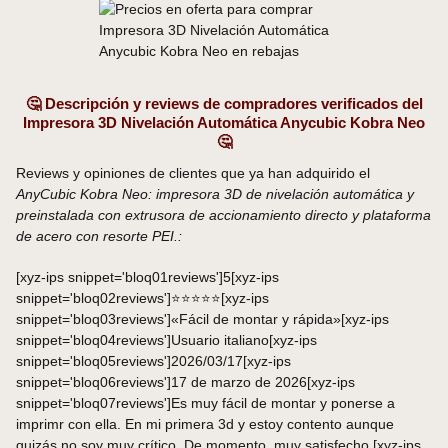
🤔 Descripción y reviews de compradores verificados del
Impresora 3D Nivelación Automática Anycubic Kobra Neo
🤔
Reviews y opiniones de clientes que ya han adquirido el
AnyCubic Kobra Neo: impresora 3D de nivelación automática y
preinstalada con extrusora de accionamiento directo y plataforma
de acero con resorte PEI.:
[xyz-ips snippet='bloq01reviews']5[xyz-ips
snippet='bloq02reviews']⭐⭐⭐⭐⭐[xyz-ips
snippet='bloq03reviews']«Fácil de montar y rápida»[xyz-ips
snippet='bloq04reviews']Usuario italiano[xyz-ips
snippet='bloq05reviews']2026/03/17[xyz-ips
snippet='bloq06reviews']17 de marzo de 2026[xyz-ips
snippet='bloq07reviews']Es muy fácil de montar y ponerse a
imprimr con ella. En mi primera 3d y estoy contento aunque
quizás no soy muy crítico. De momento, muy satisfecho.[xyz-ips