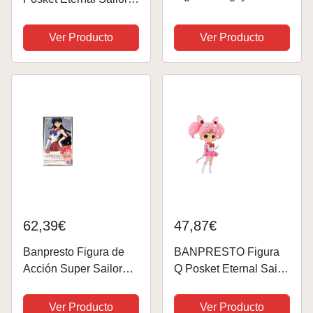
Antique Style Sailor
Jupiter Pretty Guardian
Moon, 13 cm, IS63682,
Sailor Moon Cosmos
Ver Producto
Ver Producto
Multicolor
The Movie (Ver.B), 14
cm Multicolor,
BP88178
62,39€
47,87€
Banpresto Figura de
BANPRESTO Figura
Acción Super Sailor
Q Posket Eternal Sailor
Mars (Ver.A) Sailor
Chibi Moon (Ver.A)
Moon Eternal -
Pretty Guardian Sailor
Ver Producto
Ver Producto