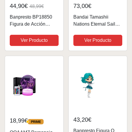
44,90€
73,00€
48,99€
Banpresto BP18850
Bandai Tamashii
Figura de Acción
Nations Eternal Sailor
Super Sailor Moon II
Moon Figura 13.5 cm
Pretty Guardian Sailor
Sailor Moon Pretty
Ver Producto
Ver Producto
Moon Eternal The
Guardian Sailor Stars
Movie -
s.h. figuarts
Glitter&Glamours 23
cm, Multicolor
43,20€
18,99€
PRIME
PRIME
Banpresto Figura Q