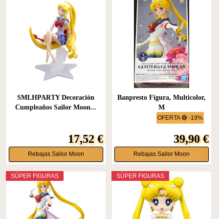
SMLHPARTY Decoración
Banpresto Figura, Multicolor,
Cumpleaños Sailor Moon...
M
OFERTA 🔴 -19%
17,52 €
39,90 €
Rebajas Sailor Moon
Rebajas Sailor Moon
SÚPER FIGURAS
SÚPER FIGURAS