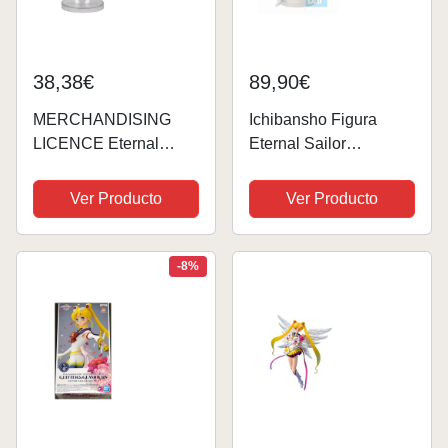
38,38€
89,90€
MERCHANDISING
Ichibansho Figura
LICENCE Eternal
Eternal Sailor
Sailor Moon Cosmo
Moon&Eternal Sailor
Edition Fig 9 cm Pretty
Chibi Moon (Eternal
Ver Producto
Ver Producto
Guardian Sailor Moon
Sailor Guardians)
figuarts Mini
14cm BP63606
Multicolor
-8%