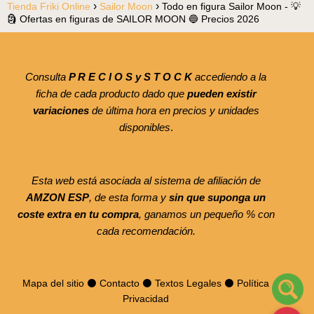
Tienda Friki Online
Sailor Moon
Todo en figura Sailor Moon - 💡
🗿 Ofertas en figuras de SAILOR MOON 🔵 Precios 2026
Consulta
P R E C I O S y S T O C K
accediendo a la
ficha de cada producto dado que
pueden existir
variaciones
de última hora en precios y unidades
disponibles
.
Esta web está asociada al sistema de afiliación de
AMZON ESP
, de esta forma y
sin que suponga un
coste extra en tu compra
, ganamos un pequeño % con
cada recomendación.
Mapa del sitio
⚫
Contacto
⚫
Textos Legales
⚫
Política
Privacidad