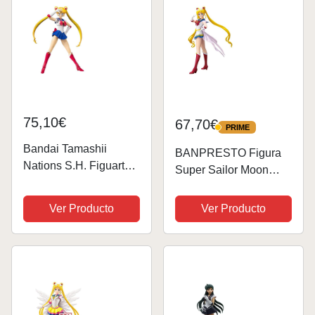
75,10€
67,70€
PRIME
PRIME
Bandai Tamashii
BANPRESTO Figura
Nations S.H. Figuarts
Super Sailor Moon
Pretty Guardian Sailor
Ver.B Glitter Glamours
Moon Sailor Moon
Pretty Guardian Eternal
Ver Producto
Ver Producto
Action Figure,
The Movie Sailor Moon
Multicolor, Estándar
23cm