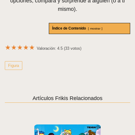
opciones, compara y sorprende a alguien (o a ti
mismo).
Índice de Contenido
mostrar
★
★
★
★
★
Valoración: 4.5 (33 votos)
Figura
Artículos Frikis Relacionados