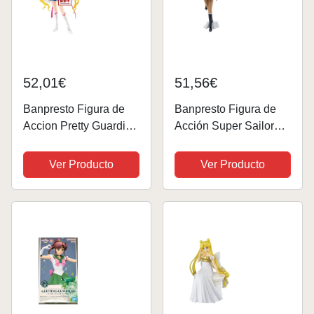
52,01€
51,56€
Banpresto Figura de
Banpresto Figura de
Accion Pretty Guardian
Acción Super Sailor
Sailor Moon Eternal
Pluto Pretty Guardian
The Movie -
Sailor Moon Eternal
Ver Producto
Ver Producto
Glitter&Glamours -
The Movie,
Eternal Sailor Moon
Glitter&Glamours 23
(Ver.A)
cm BP88499 Multicolor