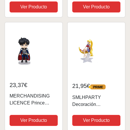
Pretty Guardian Sailor
Cake Topper, Mini
Ver Producto
Ver Producto
Moon Eternal The
Figuras Sailor Moon,
Movie,
Figuras Juguete Acció,
Glitter&Glamours, 18
Sailor Moon Juguetes
cm, Multicolor
Modelo,...
23,37€
21,95€
PRIME
PRIME
MERCHANDISING
SMLHPARTY
LICENCE Prince
Decoración
endymion Figura 9 cm
Cumpleaños Sailor
Pretty Guardian Sailor
Moon Figura
Ver Producto
Ver Producto
Moon figuarts Mini
Decoración Sailor