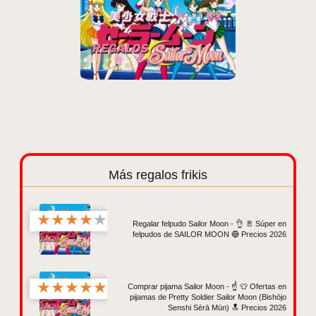
Más regalos frikis
★
★
★
★
★
Regalar felpudo Sailor Moon - 👌 🚪 Súper en
felpudos de SAILOR MOON 🔵 Precios 2026
★
★
★
★
★
Comprar pijama Sailor Moon - ☝️ 👕 Ofertas en
pijamas de Pretty Soldier Sailor Moon (Bishōjo
Senshi Sērā Mūn) 🔝 Precios 2026