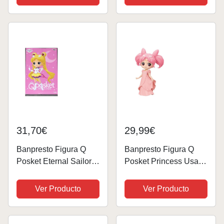
Glitter&Glamours 23cm
Moon Cosmos Pelicula
BP19376 Multicolor
BP88072 Multicolor
31,70€
29,99€
Banpresto Figura Q
Banpresto Figura Q
Posket Eternal Sailor
Posket Princess Usagi
Moon Pretty Guardian
SL Serenity - Pretty
Sailor Moon Cosmos
Guardian Sailor Moon
Ver Producto
Ver Producto
The Movie 14cm
Eternal The Movie,
BP19824 Multicolor
14cm, Multicolor