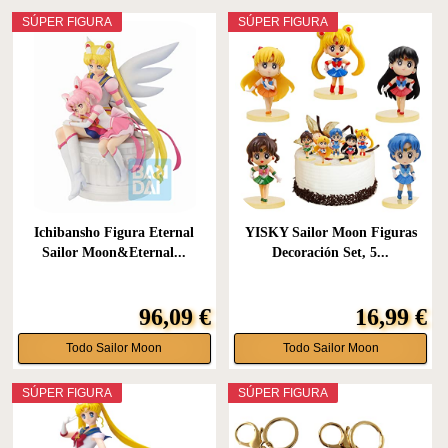
SÚPER FIGURA
SÚPER FIGURA
Ichibansho Figura Eternal
YISKY Sailor Moon Figuras
Sailor Moon&Eternal...
Decoración Set, 5...
96,09 €
16,99 €
Todo Sailor Moon
Todo Sailor Moon
SÚPER FIGURA
SÚPER FIGURA