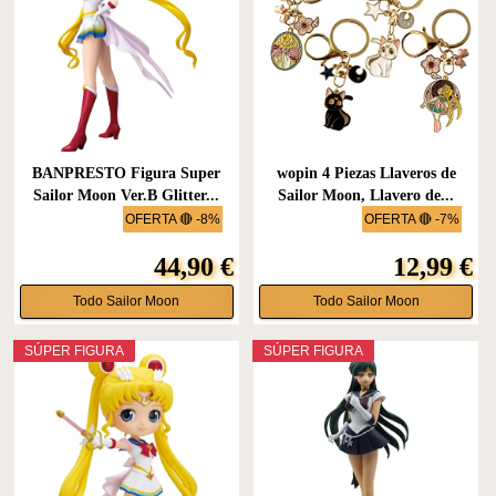
BANPRESTO Figura Super
wopin 4 Piezas Llaveros de
Sailor Moon Ver.B Glitter...
Sailor Moon, Llavero de...
OFERTA 🔴 -8%
OFERTA 🔴 -7%
44,90 €
12,99 €
Todo Sailor Moon
Todo Sailor Moon
SÚPER FIGURA
SÚPER FIGURA