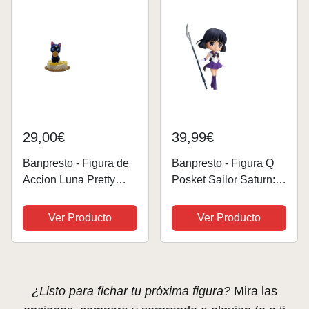
29,00€
39,99€
Banpresto - Figura de
Banpresto - Figura Q
Accion Luna Pretty
Posket Sailor Saturn:
Guardian Sailor Moon
Hotaru Tomoe – Pretty
Cosmos Pelicula -
Guardian Sailor Moon
Ver Producto
Ver Producto
Paldolce Collection
Eternal The Movie
BP88069 Multicolor
13cm BP17312
Multicolor
¿Listo para fichar tu próxima figura?
Mira las