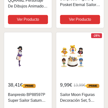
QQAAMZ Personaje
Posket Eternal Sailor
De Dibujos Animados
Neptune Pretty
Sailor Moon 3d Illusion
Guardian Sailor Moon
Led Luz De Noche
Ver Producto
Ver Producto
Cosmos The Movie
Control Remoto/Táctil
(Ver.A) 14cm
Modo Dual Cute Moon
BP88798P Multicolor
Beautiful Girl Kawaii
-28%
Girl Gift...
38,41€
9,99€
13,99€
PRIME
PRIME
PRIME
PRIME
Banpresto BP88597P
Sailor Moon Figuras
Super Sailor Saturn
Decoración Set, 5
Figura de Acción,
Piezas Sailor Moon