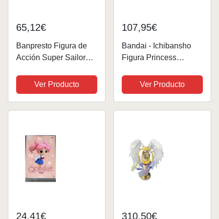
65,12€
107,95€
Banpresto Figura de
Bandai - Ichibansho
Acción Super Sailor
Figura Princess
Jupiter Pretty Guardian
Serenity Sailor Moon
Sailor Moon Eternal
13cm Multicolor
Ver Producto
Ver Producto
The Movie, Glitter and
BP60173
Glamours 23cm
BP19480 Multicolor
24,41€
310,50€