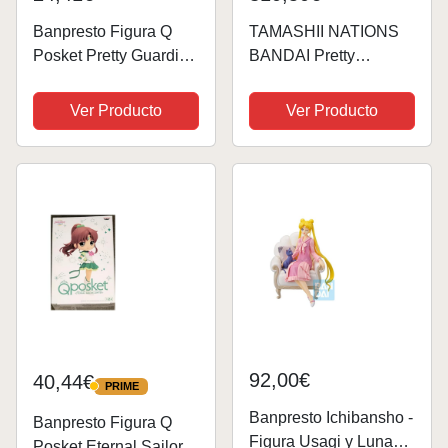
Banpresto Figura Q
TAMASHII NATIONS
Posket Pretty Guardian
BANDAI Pretty
- Sailor Moon Eternal
Guardian Sailor Moon
The Movie - Chibiusa
Cosmos: La película –
Ver Producto
Ver Producto
(Ver.A) Multicolor
Luna de Marinero
BP17631
Eterno – La Oscuridad
Llama a la luz, y la luz,
invoca a los...
92,00€
40,44€
PRIME
PRIME
Banpresto Ichibansho -
Banpresto Figura Q
Figura Usagi y Luna
Posket Eternal Sailor