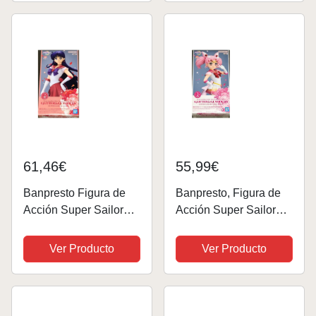
Moon Figura Personas
Sailor Moon Figuras de
Modelo Sailor Moon
Figuras Coleccion
61,46€
55,99€
Banpresto Figura de
Banpresto, Figura de
Acción Super Sailor
Acción Super Sailor
Mars (Ver.B) Sailor
Chibi Moon Pretty
Moon Eternal -
Guardian Sailor Moon
Ver Producto
Ver Producto
Glitter&Glamours 23cm
Eternal The Movie,
BP19377 Multicolor
Glitter&Glamours
(Ver.A) 17 cm,
Multicolor BP88291