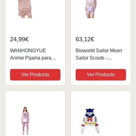
24,99€
63,12€
WANHONGYUE
Bioworld Sailor Moon
Anime Pijama para
Sailor Scouts -
Mujer Niña Verano
Conjunto de tirantes y
Camiseta de Manga
pantalones cortos de
Ver Producto
Ver Producto
Corta y Pantalon Corto
delfín para mujer,
Conjunto 2 Piezas
Púrpura, XL
Ropa de Domir Rosa
XL