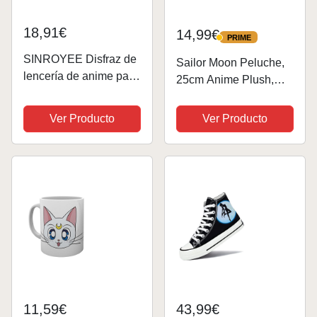
18,91€
14,99€
PRIME
PRIME
SINROYEE Disfraz de
Sailor Moon Peluche,
lencería de anime para
25cm Anime Plush,
cosplay, mini traje de
Juguetes de Peluche,
marinero japonés para
Peluche Dibujos
Ver Producto
Ver Producto
mujer, traje sexy de
Animados, Anime Doll
colegialas (azul)
Juguetes, Peluche
Lindo Bonito Kawaii
para Abrazar, Jugar y...
11,59€
43,99€