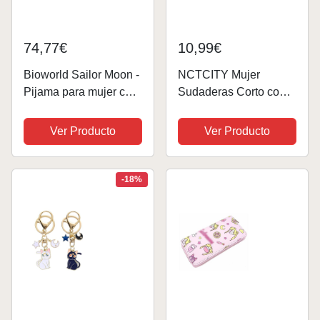
74,77€
10,99€
Bioworld Sailor Moon -
NCTCITY Mujer
Pijama para mujer con
Sudaderas Corto con
póster de personajes,
Capucha Cat Ear
camiseta raglán y
Anime Japonés Sailor
Ver Producto
Ver Producto
pantalones deportivos,
Moon Impresión 3D
Rosado, M
Cosplay Hoodie Crop
Tops Suelto Pullover
-18%
Otoño Invierno