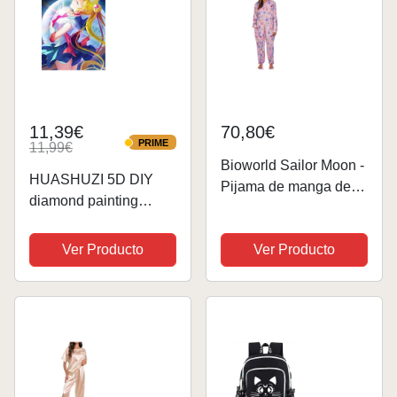
11,39€
70,80€
PRIME
11,99€
PRIME
Bioworld Sailor Moon -
HUASHUZI 5D DIY
Pijama de manga de
diamond painting
anime Luna Artemis
anime sailor moon
con capucha y
pintura diamante
Ver Producto
Ver Producto
cremallera para mujer,
bordado de punto de
Multi colorido, S-M
cruz diamante pintura
kit completo 30x40cm
para la decoración de
la...