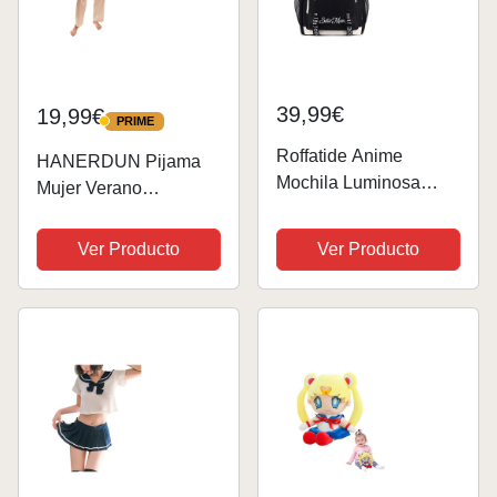
39,99€
19,99€
PRIME
PRIME
Roffatide Anime
HANERDUN Pijama
Mochila Luminosa
Mujer Verano
Mochila para Portátil
Primavera Pijama
con Puerto de Carga
Stitch 2 Pcs Pijama de
Ver Producto
Ver Producto
USB y Puerto Para
Seda Conjunto de
Auriculares
Satén Camisa de
Manga Corta
Pantalones