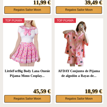
11,99 €
39,49 €
Regalos Sailor Moon
Regalos Sailor Moon
TOP PIJAMA
TOP PIJAMA
LittleForBig Body Lana Onesie
AFDAY Conjunto de Pijama
Pijama Mono Cosplay...
de algodón a Rayas de...
45,59 €
18,99 €
Regalos Sailor Moon
Regalos Sailor Moon