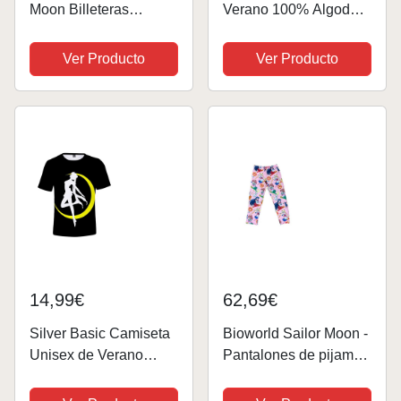
Moon Billeteras
Verano 100% Algodón
Mujeres de imitación
- Pijama Abierto
de Cuero Monedero
Manga Corta Stitch
Ver Producto
Ver Producto
Carteras Slim Bi-Fold
Waves para Mujer –
de Viaje Cartera
Pantalón Corto con
Blanco
Cinturilla Ajustable
Estampado – Tej
14,99€
62,69€
Silver Basic Camiseta
Bioworld Sailor Moon -
Unisex de Verano
Pantalones de pijama
Moon para Mujeres y
para mujer con
Hombres Inspirada en
estampado de