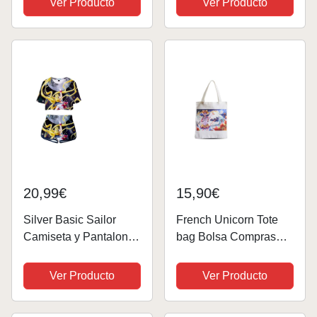
Ver Producto
Ver Producto
la Camiseta Japonesa
personajes, Rosa, XXL
de Anime Cosplay
XXS,69Negro-2
20,99€
15,90€
Silver Basic Sailor
French Unicorn Tote
Camiseta y Pantalones
bag Bolsa Compras
Cortos para Niñas
Dibujo Imagen
Traje de Verano Ropa
Personaje Sailor Moon
Ver Producto
Ver Producto
Deportiva Disfraz de
Clásico Manga Japón,
Pijama de Anime
blanco, 38 x 42 cm