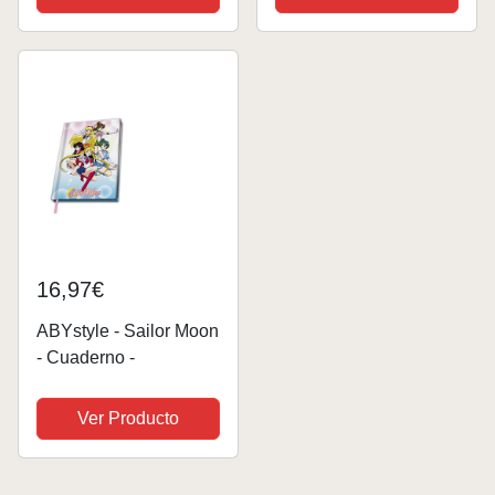
Cosplay Sudadera con
Mujer, Marvel Captain
Estampado Lindo
America, XXL
Harajuku para Niñas,
Negro Chica Gato S
16,97€
ABYstyle - Sailor Moon
- Cuaderno -
Ver Producto