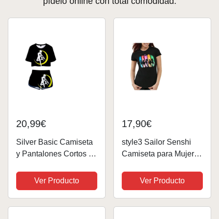
pídelo online con total comodidad.
20,99€
17,90€
Silver Basic Camiseta
style3 Sailor Senshi
y Pantalones Cortos de
Camiseta para Mujer T-
Moon para Mujer
Shirt Luna Anime,
Conjunto de Pijama de
Talla:M
Ver Producto
Ver Producto
Verano Conjunto de
Dos Piezas Ropa de
Cosplay