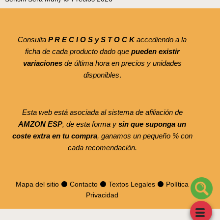
Consulta
P R E C I O S y S T O C K
accediendo a la
ficha de cada producto dado que
pueden existir
variaciones
de última hora en precios y unidades
disponibles
.
Esta web está asociada al sistema de afiliación de
AMZON ESP
, de esta forma y
sin que suponga un
coste extra en tu compra
, ganamos un pequeño % con
cada recomendación.
Mapa del sitio
⚫
Contacto
⚫
Textos Legales
⚫
Política
Privacidad