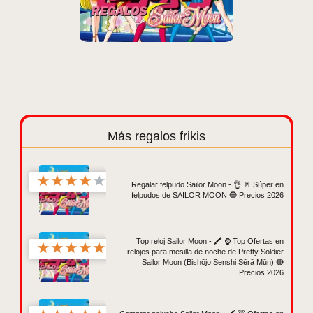
Más regalos frikis
★
★
★
★
★
Regalar felpudo Sailor Moon - 👌 🚪 Súper en
felpudos de SAILOR MOON 🔵 Precios 2026
Top reloj Sailor Moon - 🖍️ ⌚ Top Ofertas en
★
★
★
★
★
relojes para mesilla de noche de Pretty Soldier
Sailor Moon (Bishōjo Senshi Sērā Mūn) 🔴
Precios 2026