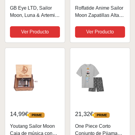
GB Eye LTD, Sailor
Roffatide Anime Sailor
Moon, Luna & Artemis,
Moon Zapatillas Altas
Taza
de Lona Zapatos
Planos Estampados
Ver Producto
Ver Producto
Zapatos de Skate con
Cordones Talla Unisex
Negro A 42
14,99€
21,32€
PRIME
PRIME
PRIME
PRIME
Youtang Sailor Moon
One Piece Corto
Caja de música con
Conjunto de Pijama