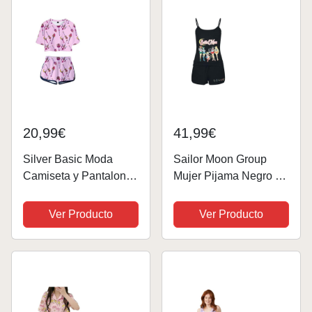
XXS,69Negro-2
20,99€
41,99€
Silver Basic Moda
Sailor Moon Group
Camiseta y Pantalones
Mujer Pijama Negro M
Cortos para Mujeres y
100% algodón
Niñas Moon Cosplay
Estrechos
Ver Producto
Ver Producto
Ropa Pijama de
Verano M,74Magic
Wand-1