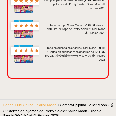
★
★
★
★
★
Comprar peluche Sailor Moon - 🖍️ 🧸 Ofertas en
peluches de Pretty Soldier Sailor Moon 🔵
Precios 2026
★
★
★
★
★
Todo en ropa Sailor Moon - 🖊️ 🛍️ Ofertas en
artículos de ropa de Pretty Soldier Sailor Moon
🔝 Precios 2026
Todo en agenda calendario Sailor Moon - ❤️ 📖
★
★
★
★
★
Ofertas en agendas y calendarios de SAILOR
MOON (美少女戦士セーラームーン) 🔵 Precios
2026
Tienda Friki Online
Sailor Moon
Comprar pijama Sailor Moon - ☝️
👕 Ofertas en pijamas de Pretty Soldier Sailor Moon (Bishōjo
Senshi Sērā Mūn) 🔝 Precios 2026