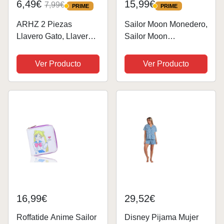
6,49€
15,99€
7,99€
PRIME
PRIME
PRIME
PRIME
ARHZ 2 Piezas
Sailor Moon Monedero,
Llavero Gato, Llavero
Sailor Moon
Sailor Moon, Llavero
Monederos Para Mujer,
Sailor Moon, Llavero
Cartera de Piel
Ver Producto
Ver Producto
Gato Mágico de
Sintética Para, Cartera
Dibujos Animados,
de Teléfono de Gran
Llavero Pentagrama
Capacidad, Este es Un
para Coche Para
Regalo Ideal Para...
Hombres...
16,99€
29,52€
Roffatide Anime Sailor
Disney Pijama Mujer