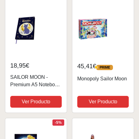
Japonés S,75Moon-3
18,95€
45,41€
PRIME
PRIME
SAILOR MOON -
Monopoly Sailor Moon
Premium A5 Notebook
"Luna & Artemis"
Ver Producto
Ver Producto
-5%