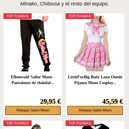
Minako
,
Chibiusa
y el resto del equipo.
TOP PIJAMAS
TOP PIJAMAS
Elbenwald Sailor Moon -
LittleForBig Body Lana Onesie
Pantalones de chándal...
Pijama Mono Cosplay...
29,95 €
45,59 €
Rebajas Sailor Moon
Rebajas Sailor Moon
TOP PIJAMAS
TOP PIJAMAS