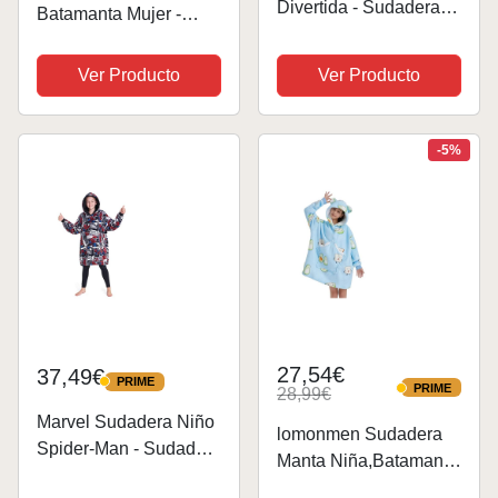
Divertida - Sudadera
Batamanta Mujer -
Manta para Niños
Sudadera Manta con
(Negro)
Capucha, Sudadera
Ver Producto
Ver Producto
Sherpa - Regalos
Mujer Navidad
-5%
27,54€
37,49€
PRIME
PRIME
PRIME
28,99€
PRIME
Marvel Sudadera Niño
lomonmen Sudadera
Spider-Man - Sudadera
Manta Niña,Batamanta
Manta para Niños
Niña,Bata Manta Polar