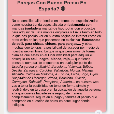
Parejas Con Bueno Precio En
España? 🔴
No es sencillo hallar tiendas en internet tan especializadas
como nuestra tienda especializada en
batamanta con
mangas (sudadera manta) de tipo
polar
con productos
para adquirir de Bata mantas originales y Frikis tanto en todo
lo que has podido ver en nuestra página de internet como en
otras webs en las que poseemos en exclusiva:
Batamantas
de sofá, para chicas, chicos, para parejas,...
y otras
muchas que tendrás la posibilidad de acceder por medio de
nuestra web en línea. Lo que sí que pensamos de forma
clara es que estás en el lugar web ideal para adquirir el
obsequio
en azul, negro, blanco, rojo,…
que tienes
pensado comprar, te encuentres en cualquier punto de
España ya sea en
Madrid, Barcelona, Valencia, Bilbao,
Sevilla, Zaragoza, Córdoba, Valladolid, Murcia, Málaga,
Alicante, Palma de Mallorca, A Coruña, Elche, Vigo, Gijón,
Hospitalet de Llobregat, Vitoria, Badalona, Oviedo,
Cartagena, Sabadell, Pamplona, Almería…
en nuestra web
vas a tener la posibilidad de tener de forma simple y
recibiéndolo en tu casa o en la ubicación de aquella persona
a la que quieres hacerle este regalo, de manera
completamente segura en el pago y tendrás el pedido que
comprado en cuestión de horas en aquel lugar donde
indiques.