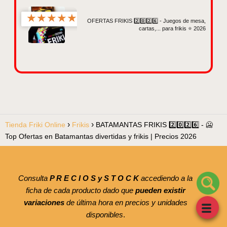
★
★
★
★
★
OFERTAS FRIKIS 2️⃣0️⃣2️⃣6️⃣ - Juegos de mesa,
cartas,... para frikis ⭐ 2026
Tienda Friki Online
Frikis
BATAMANTAS FRIKIS 2️⃣0️⃣2️⃣6️⃣ - 🥶
Top Ofertas en Batamantas divertidas y frikis | Precios 2026
Consulta
P R E C I O S y S T O C K
accediendo a la
ficha de cada producto dado que
pueden existir
variaciones
de última hora en precios y unidades
disponibles
.