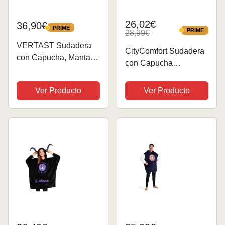
26,02€
36,90€
PRIME
PRIME
PRIME
28,99€
PRIME
VERTAST Sudadera
CityComfort Sudadera
con Capucha, Manta
con Capucha
usable, Grande Hoodie
Batamanta Niña
Sudadera con de Gran
Oversize Sudaderas
Ver Producto
Ver Producto
tamaño, cómodas
Adolescentes Chico
Revestimiento Sherpa
Blanket Hoodie Suave
súper Suave cálido,
con Bolsillo (Gris
para Hombres
Perezoso)
Mujeres,...