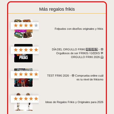
Más regalos frikis
★
★
★
★
★
Felpudos con diseños originales y frikis
★
★
★
★
★
DÍA DEL ORGULLO FRIKI 2️⃣0️⃣2️⃣6️⃣ - 🤓
Orgullosos de ser FRIKIS / GEEKS 💬
ORGULLO FRIKI 2026 🦸
★
★
★
★
★
TEST FRIKI 2026 - 🤓 Comprueba online cuál
es tu nivel de frikismo
★
★
★
★
★
Ideas de Regalos Frikis y Originales para 2026