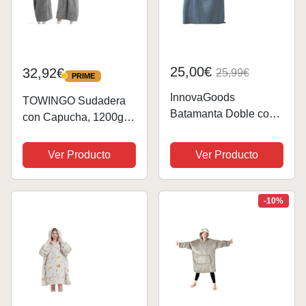
25,00€
32,92€
25,99€
PRIME
PRIME
InnovaGoods
TOWINGO Sudadera
Batamanta Doble con
con Capucha, 1200g
Bolsillo Central
Sudadera Polar
Doublanket-Azul, 160 x
Batamanta Mujer
Ver Producto
Ver Producto
180 cm
Invierno, Grueso
Hoodie Bata Manta
con de Gran Tamaño,
-10%
Talla Única