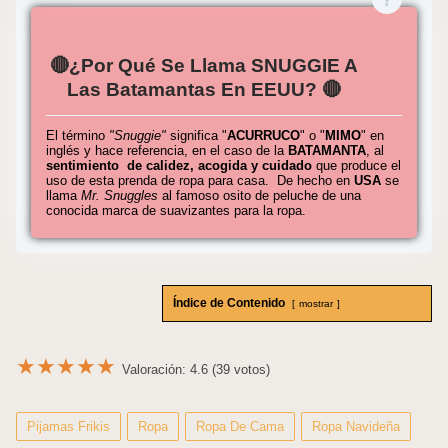
🔴¿Por Qué Se Llama SNUGGIE A
Las Batamantas En EEUU? 🔴
El término
"Snuggie"
significa "
ACURRUCO
" o "
MIMO
" en
inglés y hace referencia, en el caso de la
BATAMANTA
, al
sentimiento de calidez, acogida y cuidado
que produce el
uso de esta prenda de ropa para casa. De hecho en
USA
se
llama
Mr. Snuggles
al famoso osito de peluche de una
conocida marca de suavizantes para la ropa.
Índice de Contenido
mostrar
★
★
★
★
★
Valoración: 4.6 (39 votos)
Pijamas Frikis
Ropa
Ropa De Cama
Ropa Navideña