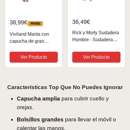
36,49€
38,99€
PRIME
PRIME
Rick y Morty Sudadera
Viviland Manta con
Hombre - Sudadera
capucha de gran
Manta con Capucha de
tamaño, muy suave,
Forro Polar, Talla
cálida y cómoda,
Ver Producto
Ver Producto
Única, Oversize -
regalo para mujeres,
Regalos para Hombre
hombres,
(Verde Largo)
adolescentes,
estampado de vaca
Características Top Que No Puedes Ignorar
rosa, tamaño grande
Capucha amplia
para cubrir cuello y
orejas.
Bolsillos grandes
para llevar el móvil o
calentar las manos.