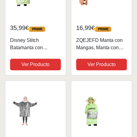
35,99€
16,99€
PRIME
PRIME
PRIME
PRIME
Disney Stitch
ZQEJEFD Manta con
Batamanta con
Mangas, Manta con
Capucha Adultos - 2
Capucha, Batamanta
en 1 Sudadera de
con Mangas y
Ver Producto
Ver Producto
Forro Polar Grande
Capucha para Mujer y
Baby Yoda - Regalos
Hombre, Corgi Manta
Stitch Navidad (Verde
Hoodies Animal
Baby Yoda)
Pattern Manta Llevable
con...