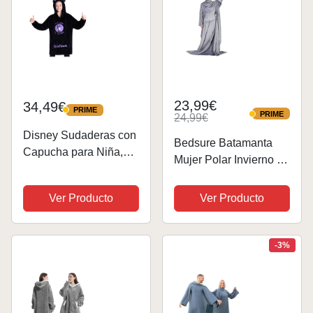
23,99€
34,49€
PRIME
PRIME
PRIME
24,99€
PRIME
Disney Sudaderas con
Bedsure Batamanta
Capucha para Niña,
Mujer Polar Invierno -
Sudadera Stitch Niña,
Bata Manta Hombre
Batamanta Infantil,
para Sofa, Manta con
Ver Producto
Ver Producto
Bata Manta Polar
Mangas con Bolsillo
Oversize Ropa para
Frontal, Tejido Felpa
Niñas (Negro
Suave y Acogedor,
-3%
Maleficent)
Gris, 150x200cm