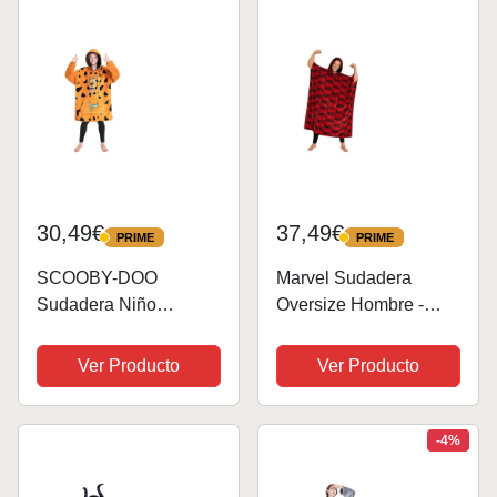
con Capucha Gigante
mullida y cómoda
30,49€
37,49€
PRIME
PRIME
PRIME
PRIME
SCOOBY-DOO
Marvel Sudadera
Sudadera Niño
Oversize Hombre -
Divertida - Sudadera
Sudadera Divertida de
Manta para Niños
Forro Polar
Ver Producto
Ver Producto
-4%