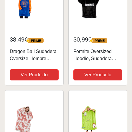
38,49€
30,99€
PRIME
PRIME
PRIME
PRIME
Dragon Ball Sudadera
Fortnite Oversized
Oversize Hombre
Hoodie, Sudadera
Chico Joven
Manta con Capucha
Adolescente
para Niños y
Ver Producto
Ver Producto
Adolescentes +14
Poncho Manta Extra
Largo Regalos para
Gamers (Negro Print
Niños)