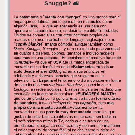
Snuggie? 🛋️
La
batamanta
o "
manta con mangas
" es una prenda para el
hogar que se fabrica, por lo general, en materiales como
algodón, lana,... y que en apariencia es una bata con
apertura en la parte trasera, es decir la espalda.En Estados
Unidos se comercializa con otros nombres propios de
marcas o por uso habitual en el lenguaje anglosajón como
"
comfy blanket
"
(manta cómoda) aunque también como
Doojo, Snuggie, Snuggler,... y otros
existiendo gran variedad
en cuanto a diseños, colores, tamaños e incluso modelos
para más de una persona. Especialmente llamativo fue el de
«
Snuggie
» ya que en
USA
fue la marca encargada de
convertir el uso doméstico de la «
Batamanta
» en todo un
éxito
desde el año 2009
, gracias a sus anuncios en
teletienda y a diversas parodias que surgieron en la
televisión. En
España
el fenómeno lo dio a conocer en forma
de parodia el
humorista Isaac Sánchez
, conocido como
Loulogio
, en redes sociales. En nuestro país se ha dado una
evolución
en lo que se denominan: «
SUDADERA MANTA
»
que es un prenda por lo general más corta con
forma clásica
de sudadera
,
incluso incluyendo una
capucha
, pero
tela
propia de una manta
calentita.Actualmente se ha
convertido en una
prenda muy demandada
entre los que
gustan de estar bien calentitos/as en su casa, sentados en
el sofá mientras miran la TV, dado que se trata de una
prenda para el hogar cómoda, barata y que permite mantener
el calor corporal de forma fácil al no deslizarse ni dejar de
cubrir partes del cuerpo gracias a que se ajusta al cuerpo, no