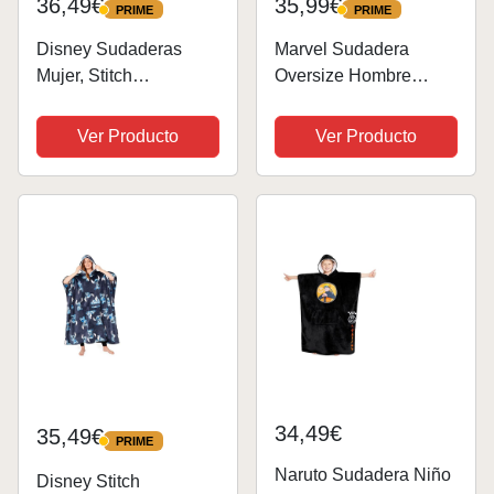
36,49€
35,99€
PRIME
PRIME
PRIME
PRIME
Disney Sudaderas
Marvel Sudadera
Mujer, Stitch
Oversize Hombre
Batamanta de Forro
Avengers Sudadera
Polar Mujer, Evil
Oversize de Los
Ver Producto
Ver Producto
Queen Poncho
Vengadores
Sudadera Manta
Batamanta Hombre
Oversize con Capucha
(Azul Marino/Rojo)
(Negro Maleficent)
34,49€
35,49€
PRIME
PRIME
Naruto Sudadera Niño
Disney Stitch