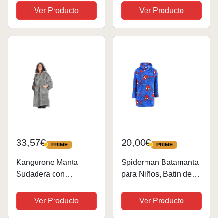
Niña Súper Suave
Ver Producto
Ver Producto
para Mayoría de los
Niños y
Adolescentes,Talla
única
33,57€
20,00€
PRIME
PRIME
PRIME
PRIME
Kangurone Manta
Spiderman Batamanta
Sudadera con
para Niños, Batin de
Capucha, de Felpa,
Estar por Casa Polar
Oversize, Hoodie Fluffi,
Suave, Sudadera de
Ver Producto
Ver Producto
Bata con Capucha,
Casa con Capucha