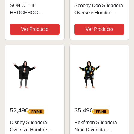
SONIC THE
Scooby Doo Sudadera
HEDGEHOG
Oversize Hombre
Sudadera Niño
Mujer
Divertida - Sudadera
Ver Producto
Ver Producto
Manta para Niños
(Azul 3D)
52,49€
35,49€
PRIME
PRIME
PRIME
PRIME
Disney Sudadera
Pokémon Sudadera
Oversize Hombre
Niño Divertida -