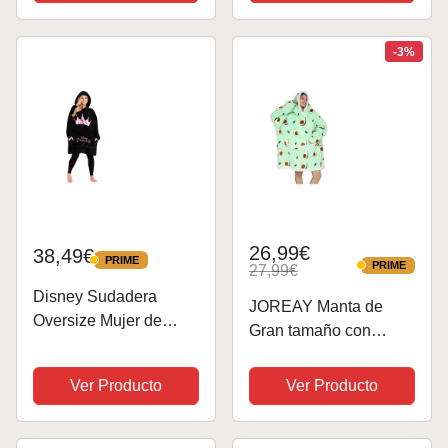
Polar, Talla Única,
Oversize - Regalos
para Mujer (Azul)
-3%
26,99€
38,49€
PRIME
PRIME
PRIME
27,99€
PRIME
Disney Sudadera
JOREAY Manta de
Oversize Mujer de
Gran tamaño con
Forro Polar Mickey
Capucha, Manta de
Minnie (Negro/Rosa)
Forro Polar Sherpa
Ver Producto
Ver Producto
para Mujeres Adultas y
Hombres, Sudadera