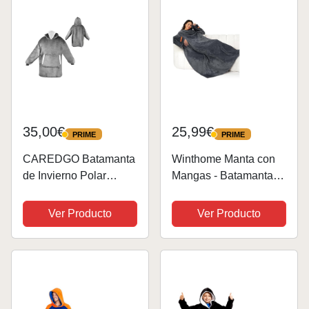
Niño y Niña, para...
35,00€
25,99€
PRIME
PRIME
PRIME
PRIME
CAREDGO Batamanta
Winthome Manta con
de Invierno Polar
Mangas - Batamanta
Unisex Manta de
Suave Caliente para
Sudadera con
Sofa TV con Velcro,
Ver Producto
Ver Producto
Capucha Batamanta
Bata para Regalo
de Casa para Mujer
Navideño de Mujer
Sudadera Polar de
Hombre, Manta Polar
Caca para Hombre
Ahorra en Costos de...