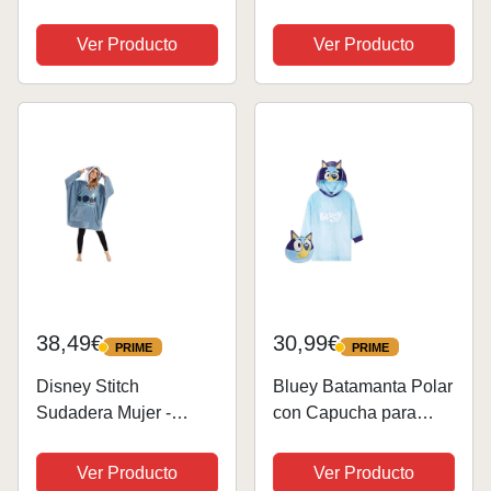
Enano Gruñon Grumpy
Sudadera Manta para
Niños
Ver Producto
Ver Producto
38,49€
30,99€
PRIME
PRIME
PRIME
PRIME
Disney Stitch
Bluey Batamanta Polar
Sudadera Mujer -
con Capucha para
Sudadera Manta con
Niña - Regalos Niñas
Capucha de Forro
(Azul, 4-6 Años)
Ver Producto
Ver Producto