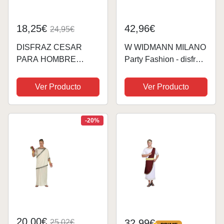
18,25€
42,96€
24,95€
DISFRAZ CESAR
W WIDMANN MILANO
PARA HOMBRE
Party Fashion - disfraz
TALLA (L)=(52-54),
Poseidón, rey de los
colores surtidos
mares, mundo
Ver Producto
Ver Producto
submarino, disfraces
carnaval
-20%
20,00€
32,99€
25,02€