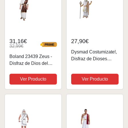
31,16€
27,90€
PRIME
32,99€
PRIME
Dysmad Costumizate!,
Boland 23439 Zeus -
Disfraz de Dioses
Disfraz de Dios del
griegos para Adultos.
Olimpo para adulto
Talla única colección
(talla M/L)
Ver Producto
Ver Producto
Carnaval (Hombre)