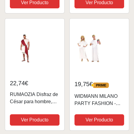
Ver Producto
Ver Producto
Hombro Top Costumes
Carnaval Party Túnica
Outfits Blanco A S
22,74€
19,75€
PRIME
PRIME
RUMAOZIA Disfraz de
WIDMANN MILANO
César para hombre,
PARTY FASHION -
disfraz de dios griego,
Disfraz de Toga,
disfraz de Zeus, disfraz
blanco, diosa / dios
Ver Producto
Ver Producto
de faraón egipcio,
griego, romano,
disfraz de Halloween,
disfraces