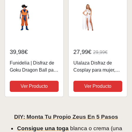
39,98€
27,99€
29,99€
Funidelia | Disfraz de
Ulalaza Disfraz de
Goku Dragon Ball para
Cosplay para mujer,
hombre Son Goku,
Cleopatra, diosa
Bola de Dragón,
griega, Guerrero
Ver Producto
Ver Producto
Manga, disfraz de
romano antiguo,
despedida de soltero -
uniforme, atuendo para
Disfraz para adultos
fiesta de Halloween
para Fiestas,...
DIY: Monta Tu Propio Zeus En 5 Pasos
Consigue una toga
blanca o crema (una