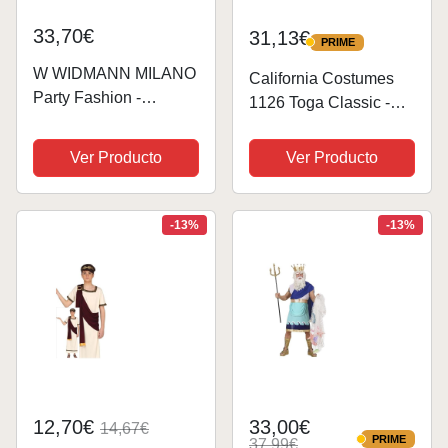
33,70€
31,13€
PRIME
PRIME
W WIDMANN MILANO
California Costumes
Party Fashion -
1126 Toga Classic -
Disfraces Zeus, dios
Adulto griego/romano
griego, padre de los
de lujo para hombre,
Ver Producto
Ver Producto
dioses, disfraces
color blanco, talla
única
-13%
-13%
12,70€
33,00€
14,67€
PRIME
37,99€
PRIME