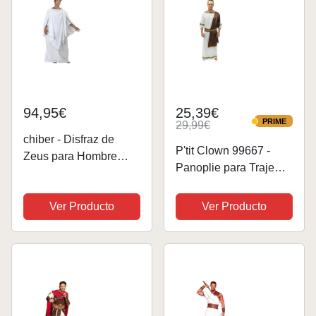
94,95€
25,39€
PRIME
29,99€
PRIME
chiber - Disfraz de
P'tit Clown 99667 -
Zeus para Hombre
Panoplie para Traje
Adulto - Talla única
Griego (toge + cinturón,
(L/XL/XXL)
Corona para Adultos,
Ver Producto
Ver Producto
Talla L/XL