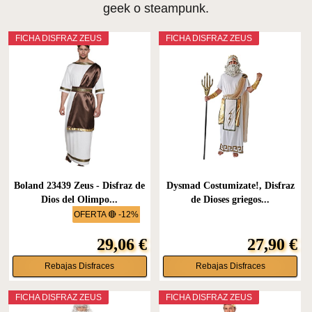
geek o steampunk.
FICHA DISFRAZ ZEUS
FICHA DISFRAZ ZEUS
Boland 23439 Zeus - Disfraz de
Dysmad Costumizate!, Disfraz
Dios del Olimpo...
de Dioses griegos...
OFERTA 🔴 -12%
29,06 €
27,90 €
Rebajas Disfraces
Rebajas Disfraces
FICHA DISFRAZ ZEUS
FICHA DISFRAZ ZEUS