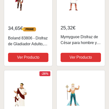
25,32€
34,65€
PRIME
PRIME
Mymyguoe Disfraz de
Boland 83806 - Disfraz
César para hombre y
de Gladiador Adulto,
mujer, disfraz de
Hombre, Cesar,
romano, disfraz vintage
Romano, Arena,
Ver Producto
Ver Producto
de pareja, disfraz de
Lucha, Coliseo,
Zeus para adultos,
Carnaval, Halloween,
disfraz de dios griego,
Disfraces, Fiesta
-26%
disfraz de...
temática, Disfraz,
Teatro