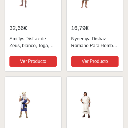
32,66€
16,79€
Smiffys Disfraz de
Nyeemya Disfraz
Zeus, blanco, Toga,
Romano Para Hombre
cinturón, banda para el
Dios Griego Zeus
pelo, muñequeras y
Cosplay Toga Vestido
Ver Producto
Ver Producto
relámpago
Con Pulseras
Metálicas Fiesta
Temática Disfraces
Trajes borgoña D XL