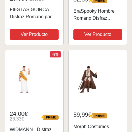
PRIME
PRIME
FIESTAS GUIRCA
EraSpooky Hombre
Disfraz Romano para
Romano Disfraz
Hombre Adulto Talla
Elaborado Vestido
Grande
César Brutus Túnica
Ver Producto
Ver Producto
Traje
-8%
24,00€
59,99€
PRIME
PRIME
PRIME
26,33€
PRIME
Morph Costumes
WIDMANN - Disfraz