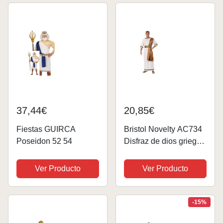
disfraz de rey griego,...
37,44€
20,85€
Fiestas GUIRCA
Bristol Novelty AC734
Poseidon 52 54
Disfraz de dios griego,
para hombre, blanco y
marrón, talla estándar
Ver Producto
Ver Producto
Halloween
-15%