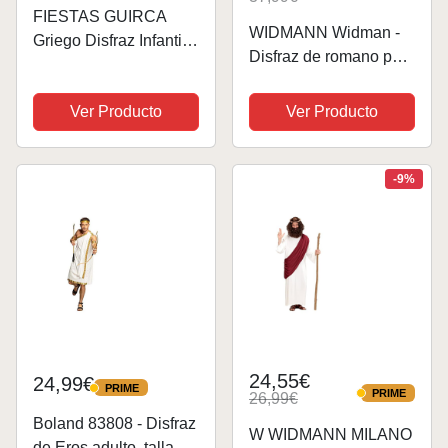
FIESTAS GUIRCA
WIDMANN Widman -
Griego Disfraz Infantil
Disfraz de romano para
Romano 5-6 años
hombre, talla M
(73602)
Ver Producto
Ver Producto
-9%
24,55€
24,99€
PRIME
PRIME
PRIME
26,99€
PRIME
Boland 83808 - Disfraz
W WIDMANN MILANO
de Eros adulto, talla