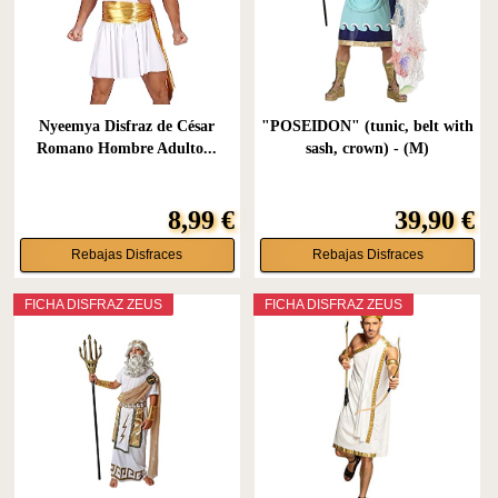
Nyeemya Disfraz de César
"POSEIDON" (tunic, belt with
Romano Hombre Adulto...
sash, crown) - (M)
8,99 €
39,90 €
Rebajas Disfraces
Rebajas Disfraces
FICHA DISFRAZ ZEUS
FICHA DISFRAZ ZEUS