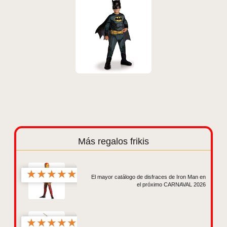
Más regalos frikis
★
★
★
★
★
El mayor catálogo de disfraces de Iron Man en
el próximo CARNAVAL 2026
★
★
★
★
★