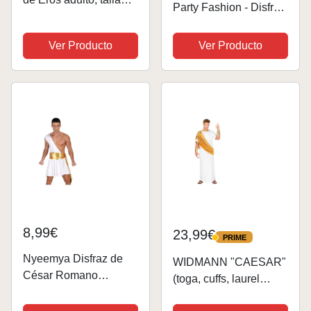
Party Fashion - Disfraz
M/L, corona de pelo,
Mesias, Profeta, belen,
toga y brazaletes,
disfraz Navidad,
Ver Producto
Ver Producto
conjunto de disfraz,
disfraces
ángel del amor,
carnaval, fiesta de
lema
8,99€
23,99€
PRIME
PRIME
Nyeemya Disfraz de
WIDMANN "CAESAR"
César Romano
(toga, cuffs, laurel
Hombre Adulto
wreath) - (M)
Gladiador Faldas un