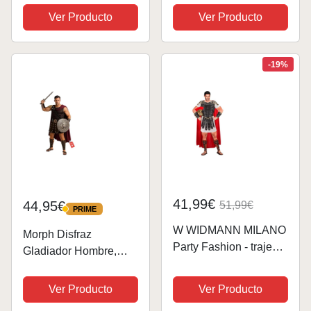
para Niños con Mantón
Ver Producto
Ver Producto
Azul, Disfraz Griego
Niño Romano,
Disfraces Carnaval
-19%
Históricos Antigua...
41,99€
44,95€
51,99€
PRIME
PRIME
W WIDMANN MILANO
Morph Disfraz
Party Fashion - traje
Gladiador Hombre,
Centurio, romano,
Traje Romano Hombre,
guerrero, soldado,
Disfraz
Ver Producto
Ver Producto
gladiador, disfraces de
Legionario,Disfraz