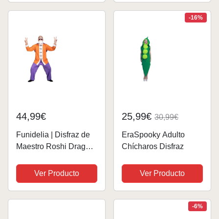
carnaval, carnaval
Romano
Hombre,Disfraces
-16%
Espartano, Disfraz
Carnaval Hombre Talla
L
44,99€
25,99€
30,99€
Funidelia | Disfraz de
EraSpooky Adulto
Maestro Roshi Dragon
Chícharos Disfraz
Ball para hombre Bola
de Dragón, Manga,
Ver Producto
Ver Producto
Saiyan - Disfraz para
adultos y divertidos
accesorios para
-6%
Fiestas,...