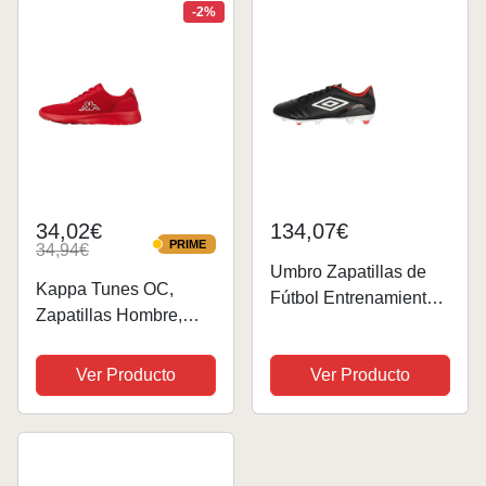
-2%
34,02€
134,07€
PRIME
34,94€
PRIME
Umbro Zapatillas de
Kappa Tunes OC,
Fútbol Entrenamiento
Zapatillas Hombre,
Classico 12 Fg para
Rojo (Red 2020), 40
hombre,
EU
Ver Producto
Ver Producto
Negro/Blanco/Rojo,
39.5 EU