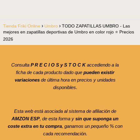
Tienda Friki Online
Umbro
TODO ZAPATILLAS UMBRO - Las
mejores en zapatillas deportivas de Umbro en color rojo ⭐ Precios
2026
Consulta
P R E C I O S y S T O C K
accediendo a la
ficha de cada producto dado que
pueden existir
variaciones
de última hora en precios y unidades
disponibles
.
Esta web está asociada al sistema de afiliación de
AMZON ESP
, de esta forma y
sin que suponga un
coste extra en tu compra
, ganamos un pequeño % con
cada recomendación.