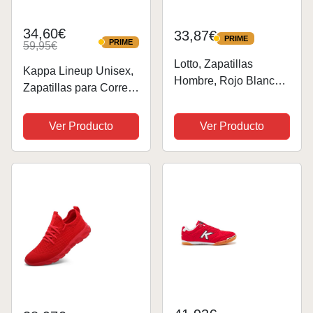
34,60€
33,87€
PRIME
PRIME
PRIME
59,95€
PRIME
Lotto, Zapatillas
Kappa Lineup Unisex,
Hombre, Rojo Blanco,
Zapatillas para Correr
47 EU
de Carretera Adulto,
Rojo, 41 EU
Ver Producto
Ver Producto