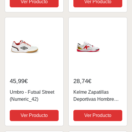
Ver Producto
Ver Producto
Transpirables Zapatos
de Senderismo
Zapatillas Trekking
Tenis Calzado Deporte
Ligero...
45,99€
28,74€
Umbro - Futsal Street
Kelme Zapatillas
(Numeric_42)
Deportivas Hombre
Goleiro Blanco Rojo,
Sneaker Unisex
Ver Producto
Ver Producto
Adulto, Multicolor,
Medium