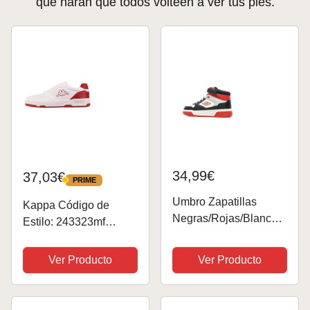
que harán que todos volteen a ver tus pies.
34,99€
37,03€
PRIME
PRIME
Umbro Zapatillas
Kappa Código de
Negras/Rojas/Blancas
Estilo: 243323mf
Niño Rojo Olly VLC,
Broome Low MF
rojo, 33 EU
Unisex, Zapatillas
Ver Producto
Ver Producto
Adulto, Color Rojo
Blanco, 41 EU