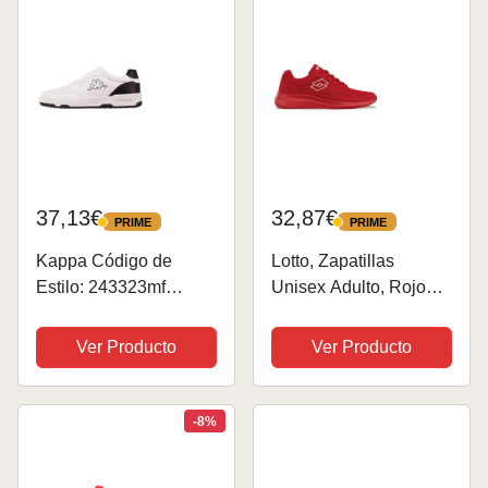
37,13€
32,87€
PRIME
PRIME
PRIME
PRIME
Kappa Código de
Lotto, Zapatillas
Estilo: 243323mf
Unisex Adulto, Rojo
Broome Low MF
Blanco, 43 EU
Unisex, Zapatillas
Ver Producto
Ver Producto
Adulto, Blanco y
Negro, 40 EU
-8%