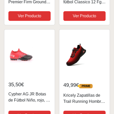
Premier Firm Ground -
fútbol Classico 12 Fg,
Zapatillas de f tbol para
Deportivas Zapatillas
hombre, color azul
Futbol para Hombre,
Ver Producto
Ver Producto
amanecer/carb n/rojo
Rojo/Blanco/Negro, 42
ardiente/verde
EU
espectro, Dawn
Blue/Carbon/Fiery...
35,50€
49,99€
PRIME
PRIME
Cypher AG JR Botas
Kricely Zapatillas de
de Fútbol Niño, rojo, 33
Trail Running Hombre
EU
Outdoor
Antideslizantes