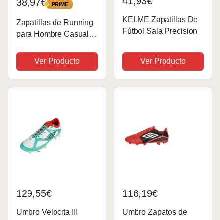
41,93€
38,97€
PRIME
PRIME
KELME Zapatillas De
Zapatillas de Running
Fútbol Sala Precision
para Hombre Casual
Tenis Asfalto Zapatos
Deporte Fitness Gym
Ver Producto
Ver Producto
Correr Gimnasio
Deportives
Transpirables
Seguridad Atlético
Trekking...
129,55€
116,19€
Umbro Velocita III
Umbro Zapatos de