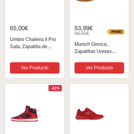
65,00€
53,99€
PRIME
84,95€
PRIME
Umbro Chaleira II Pro
Munich Gresca,
Sala, Zapatilla de
Zapatillas Unisex
fútbol Sala, Azul-Rojo,
adulto, Rojo, 39 EU
Talla 11 US (45 EU)
Ver Producto
Ver Producto
-42%