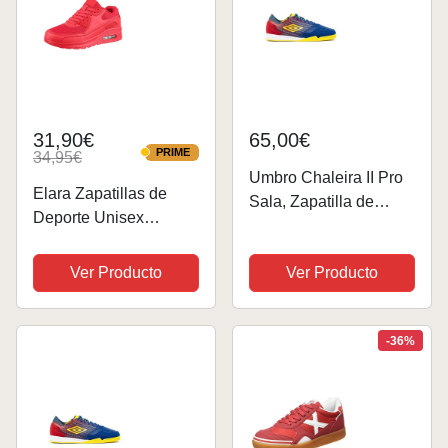
31,90€
65,00€
PRIME
34,95€
PRIME
Umbro Chaleira II Pro
Elara Zapatillas de
Sala, Zapatilla de
Deporte Unisex
fútbol Sala, Azul-Rojo,
Zapatos para Correr
Talla 10 US (44 EU)
Chunkyrayan Rojo
Ver Producto
Ver Producto
H001-Z001 Red-39
-36%