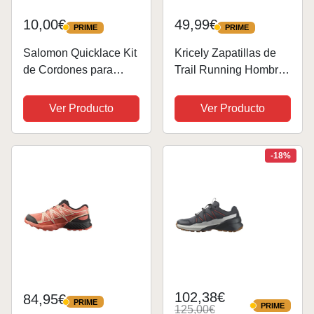
10,00€
49,99€
PRIME
PRIME
PRIME
PRIME
Salomon Quicklace Kit
Kricely Zapatillas de
de Cordones para
Trail Running Hombre
Zapatillas de Trail
Outdoor
Running y Botas de
Antideslizantes
Ver Producto
Ver Producto
esquí, Rojo Racing
Transpirables Zapatos
de Senderismo
Zapatillas Trekking
-18%
Tenis Calzado Deporte
Ligero...
102,38€
84,95€
PRIME
PRIME
PRIME
125,00€
PRIME