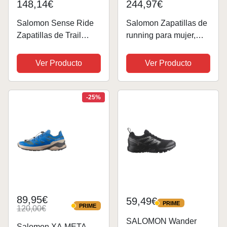
148,14€
244,97€
Salomon Sense Ride
Salomon Zapatillas de
Zapatillas de Trail
running para mujer,
Running para Mujer,
rojo, 37 EU
Amortiguación y
Ver Producto
Ver Producto
respuesta, Agarre
versátil, Pala ligera,
Lily Pad, 40
-25%
89,95€
59,49€
PRIME
PRIME
PRIME
120,00€
PRIME
SALOMON Wander
Salomon XA META