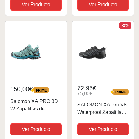
Hombre,
Ver Producto
Ver Producto
hombre
Red/Cardinal/Black, 43
EU
-2%
72,95€
150,00€
PRIME
PRIME
PRIME
75,00€
PRIME
Salomon XA PRO 3D
SALOMON XA Pro V8
W Zapatillas de
Waterproof Zapatillas
senderismo, Mujer
de Senderismo, Niños
& Teens
Ver Producto
Ver Producto