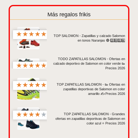
Más regalos frikis
★
★
★
★
★
TOP SALOMON - Zapatillas y calzado Salomon
en tonos Naranjas 🔴 2️⃣0️⃣2️⃣6️⃣
TODO ZAPATILLAS SALOMON - Ofertas en
★
★
★
★
★
calzado deportivo de Salomon en color verde 👟
Precios 2026
★
★
★
★
★
TOP ZAPATILLAS SALOMON - 👟 Ofertas en
zapatillas deportivas de Salomon en color
amarillo ✍ Precios 2026
★
★
★
★
★
TOP ZAPATILLAS SALOMON - Grandes
ofertas en zapatillas deportivas de Salomon en
color azul ⭐ Precios 2026