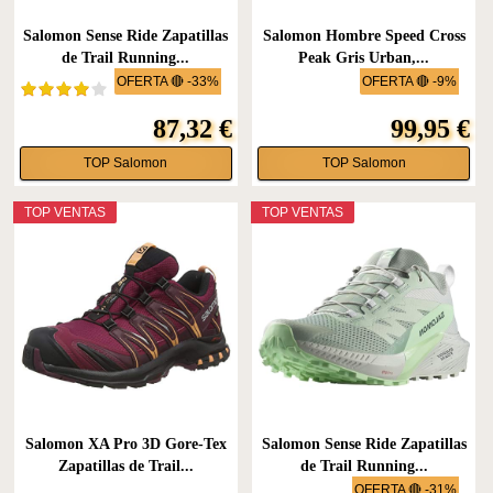
Salomon Sense Ride Zapatillas
Salomon Hombre Speed Cross
de Trail Running...
Peak Gris Urban,...
OFERTA 🔴 -33%
OFERTA 🔴 -9%
87,32 €
99,95 €
TOP Salomon
TOP Salomon
TOP VENTAS
TOP VENTAS
Salomon XA Pro 3D Gore-Tex
Salomon Sense Ride Zapatillas
Zapatillas de Trail...
de Trail Running...
OFERTA 🔴 -31%