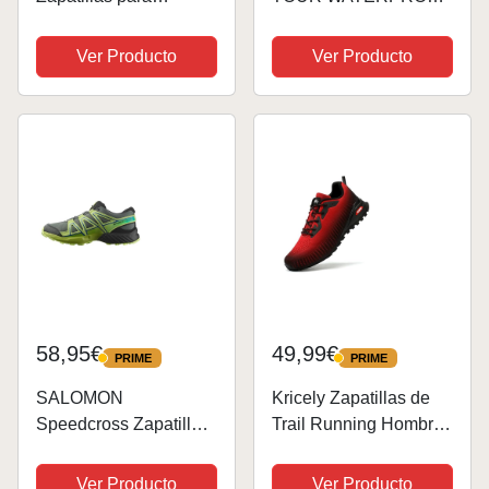
Carreras de montaña
Zapatos de
Hombre, Rojo carmesí,
senderismo para Mujer,
Ver Producto
Ver Producto
44 EU
Nine Iron Shark Kelp,
41 1/3 EU
58,95€
49,99€
PRIME
PRIME
PRIME
PRIME
SALOMON
Kricely Zapatillas de
Speedcross Zapatillas
Trail Running Hombre
de Senderismo, Niños
Outdoor
& Teens
Antideslizantes
Ver Producto
Ver Producto