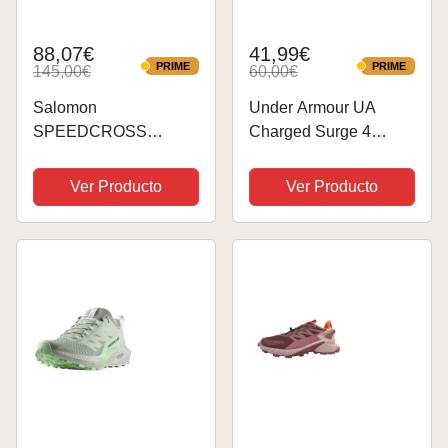
88,07€
41,99€
PRIME
PRIME
145,00€
60,00€
PRIME
PRIME
Salomon
Under Armour UA
SPEEDCROSS
Charged Surge 4
Zapatillas de
Zapatillas para Correr,
senderismo, Mujer
Hombre, Castlerock
Ver Producto
Ver Producto
Red Red, 45 EU