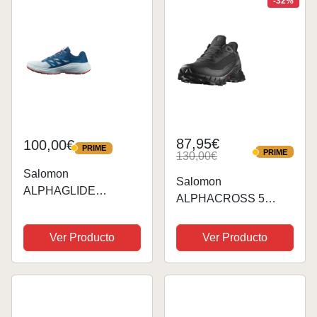
-32%
87,95€
100,00€
PRIME
PRIME
PRIME
130,00€
PRIME
Salomon
Salomon
ALPHAGLIDE
ALPHACROSS 5
Zapatillas de
Gore-tex Impermeables
senderismo para
Zapatillas de
Ver Producto
Ver Producto
hombre
senderismo para
hombre