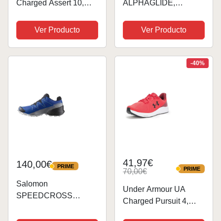
Charged Assert 10,
ALPHAGLIDE,
Zapatillas para Correr
Zapatos de
Hombre, Rojo Rot, 43
senderismo para Mujer,
Ver Producto
Ver Producto
EU
Emberglow White
Rouge Red, 42 EU
-40%
41,97€
140,00€
PRIME
PRIME
PRIME
70,00€
PRIME
Salomon
Under Armour UA
SPEEDCROSS
Charged Pursuit 4,
Zapatillas de
Zapatillas para Correr
senderismo para