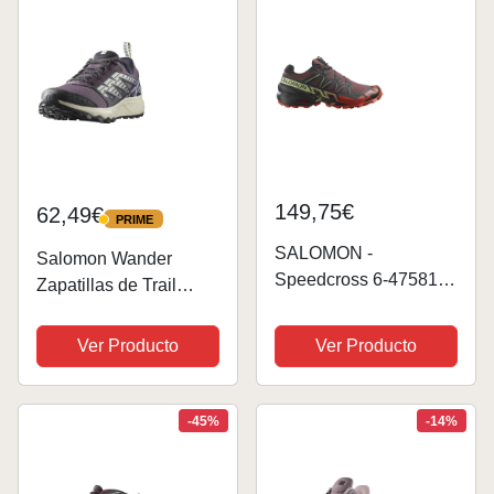
149,75€
62,49€
PRIME
PRIME
SALOMON -
Salomon Wander
Speedcross 6-475815 -
Zapatillas de Trail
El Color: Rojo Burdeos
Running y Senderismo
- Talla: 44 2/3 EU
para Mujer, A punto
Ver Producto
Ver Producto
para el aire libre,
Comodidad mullida,
Sujeción del pie
-45%
-14%
segura, Moonscape, 44