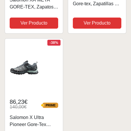
Gore-tex, Zapatillas de
GORE-TEX, Zapatos
Deporte Mujer, Black
de Senderismo
Plum Kitten Gull, 38
Versátiles para Mayor
Ver Producto
Ver Producto
EU
Comodidad, Perfectos
para Botas de
Senderismo y Correr
-38%
en Senderos en
Aventuras al Aire...
86,23€
PRIME
140,00€
PRIME
Salomon X Ultra
Pioneer Gore-Tex