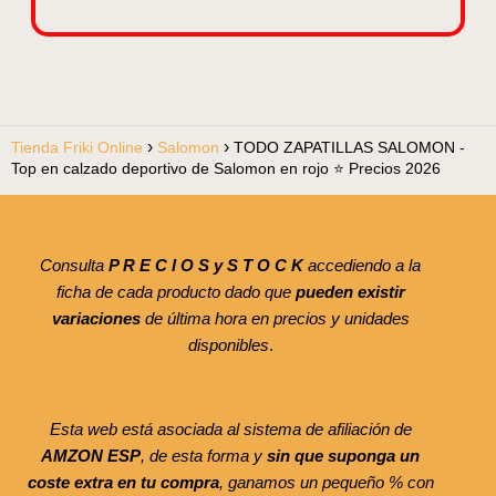
Tienda Friki Online
Salomon
TODO ZAPATILLAS SALOMON -
Top en calzado deportivo de Salomon en rojo ⭐ Precios 2026
Consulta
P R E C I O S y S T O C K
accediendo a la
ficha de cada producto dado que
pueden existir
variaciones
de última hora en precios y unidades
disponibles
.
Esta web está asociada al sistema de afiliación de
AMZON ESP
, de esta forma y
sin que suponga un
coste extra en tu compra
, ganamos un pequeño % con