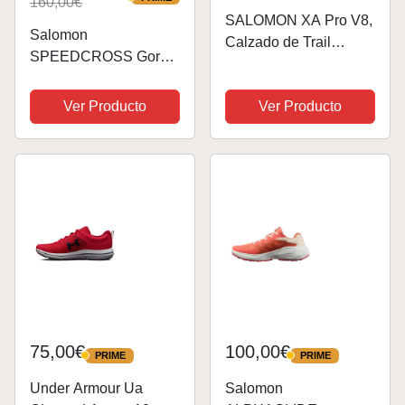
160,00€
PRIME
SALOMON XA Pro V8,
Salomon
Calzado de Trail
SPEEDCROSS Gore-
Running Niños, Rojo
tex Impermeables
Almendra, 36 EU
Zapatillas de
Ver Producto
Ver Producto
senderismo para
hombre
75,00€
100,00€
PRIME
PRIME
PRIME
PRIME
Under Armour Ua
Salomon