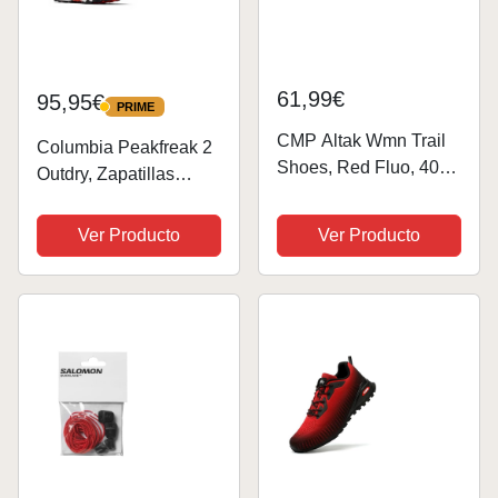
61,99€
95,95€
PRIME
PRIME
CMP Altak Wmn Trail
Columbia Peakfreak 2
Shoes, Red Fluo, 40
Outdry, Zapatillas
Mujer, Rojo
Hombre, Cuarzo Rojo
Fluorescente, EU
Y Negro, 41.5 EU
Ver Producto
Ver Producto