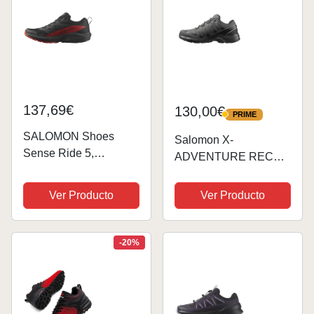
137,69€
130,00€
PRIME
PRIME
SALOMON Shoes
Salomon X-
Sense Ride 5,
ADVENTURE RECON
Zapatillas de Trail
Gore-Tex
Running Hombre,
impermeables All-In-
Ver Producto
Ver Producto
Black Fiery Red Black,
One Zapatillas para
44 EU
hombre
-20%