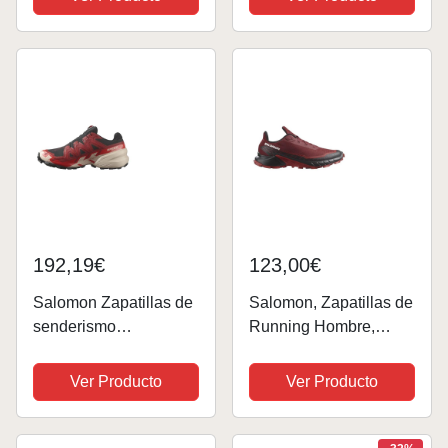
Transpirables Zapatos
de Senderismo
Zapatillas Trekking
Tenis Calzado Deporte
Ligero...
192,19€
123,00€
Salomon Zapatillas de
Salomon, Zapatillas de
senderismo
Running Hombre,
Speedcross 6 GTX
Rojo, 45 1/3 EU
para hombre, rojo, 42.5
Ver Producto
Ver Producto
EU