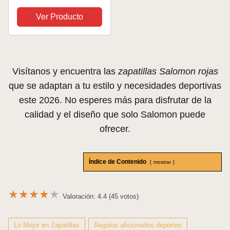
Zapatillas de
Senderismo para
Ver Producto
Mujer, Cualquier clima,
Sujeción del pie
segura, Estabilidad y
amortiguación, Stormy
Visítanos y encuentra las
zapatillas Salomon rojas
Weather,...
que se adaptan a tu estilo y necesidades deportivas
este 2026. No esperes más para disfrutar de la
calidad y el diseño que solo Salomon puede
ofrecer.
Índice de Contenido
mostrar
★
★
★
★
★
Valoración: 4.4 (45 votos)
Lo Mejor en Zapatillas
Regalos aficionados deportes