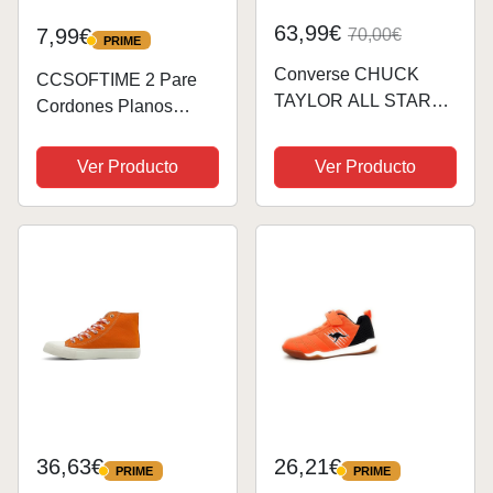
63,99€
7,99€
70,00€
PRIME
PRIME
Converse CHUCK
CCSOFTIME 2 Pare
TAYLOR ALL STAR
Cordones Planos
DEPORTIVAS
Naranja,Resistente
PLANAS Unisex
Sustituir Cordones
Ver Producto
Ver Producto
para Zapatillas de
Converse Air Force
Deporte y Baloncesto
Bambas,Patines,Anch
os 8mm...
36,63€
26,21€
PRIME
PRIME
PRIME
PRIME