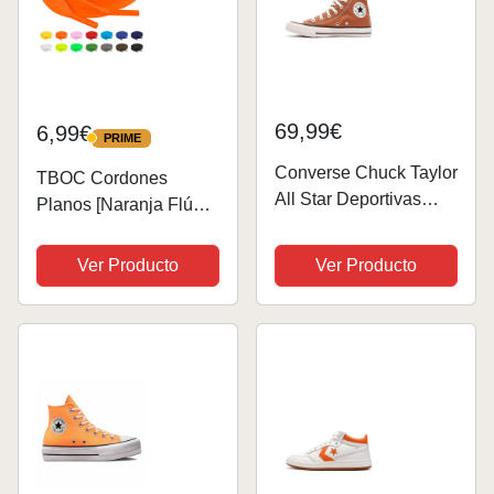
69,99€
6,99€
PRIME
PRIME
Converse Chuck Taylor
TBOC Cordones
All Star Deportivas
Planos [Naranja Flúor]
Planas Unisex
[90 cm] para Calzado
Zapatos Zapatillas
Ver Producto
Ver Producto
Botas | Cordón Patines
Fútbol Deporte
Compatibles con
Converse Nike
Adidas...