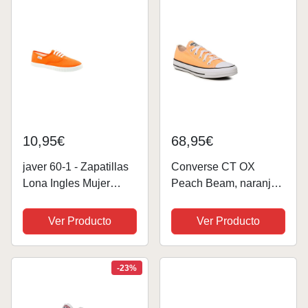
Resistencia y
Comodidad -
Fabricado...
10,95€
68,95€
javer 60-1 - Zapatillas
Converse CT OX
Lona Ingles Mujer
Peach Beam, naranja,
Color: Naranja Talla:
37 EU
38
Ver Producto
Ver Producto
-23%