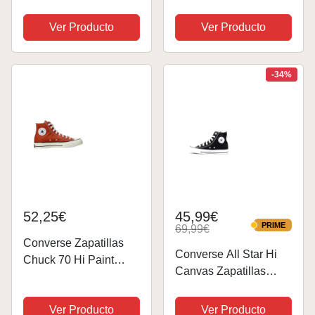
Ajustables Resistentes
zapatos duraderos, 2
con Cierres
pares. Colores naranja
Ver Producto
Ver Producto
Magneticos - Aptos en
y largo (120cm x 8mm).
Zapatos y Zapatillas -
Compatible con Nike,
Para Niños y Adultos
Adidas, Converse,
-34%
(Naranja)
Reebok, New...
52,25€
45,99€
PRIME
69,99€
PRIME
Converse Zapatillas
Converse All Star Hi
Chuck 70 Hi Paint
Canvas Zapatillas
Splatter para Hombre,
Negras-UK 7.5
Naranja/marrón/búho
Ver Producto
Ver Producto
leonado/garca/Negro-