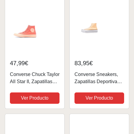
Fútbol Deporte |
Compatibles con
Converse...
47,99€
83,95€
Converse Chuck Taylor
Converse Sneakers,
All Star II, Zapatillas
Zapatillas Deportivas
Altas Unisex Adulto,
Mujer, Naranja, 36.5
Naranja Hyper Orange
EU
Ver Producto
Ver Producto
Sunset Glow Sunset
Glow Glow, 36 EU