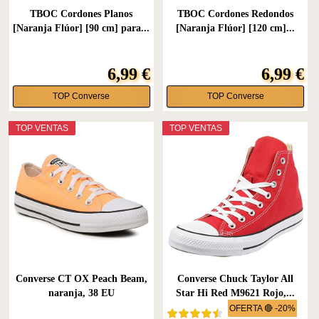
TBOC Cordones Planos
TBOC Cordones Redondos
[Naranja Flúor] [90 cm] para...
[Naranja Flúor] [120 cm]...
6,99 €
6,99 €
TOP Converse
TOP Converse
TOP VENTAS
TOP VENTAS
Converse CT OX Peach Beam,
Converse Chuck Taylor All
naranja, 38 EU
Star Hi Red M9621 Rojo,...
OFERTA 🔴 -20%