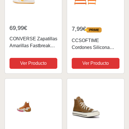
69,99€
7,99€
PRIME
PRIME
CONVERSE Zapatillas
CCSOFTIME
Amarillas Fastbreak
Cordones Silicona
Pro Mid
Elásticos Sin
Atar,Cordones Silicona
Ver Producto
Ver Producto
para Adultos,Cordones
Naranja de Goma
Elásticos para
Zapatillas Deporte
Converse Altas