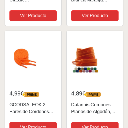
Leather&Suede
Fastbreak Pro Leather
GRTNTSHLL 44
Ver Producto
Ver Producto
4,99€
4,89€
PRIME
PRIME
PRIME
PRIME
GOODSALEOK 2
Dafannis Cordones
Pares de Cordones
Planos de Algodón, 9
Planos de 8mm
mm de Ancho
Deporte Para
Cordones Muy
Ver Producto
Ver Producto