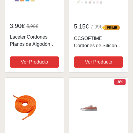
3,90€
5,15€
5,90€
7,99€
PRIME
PRIME
Laceter Cordones
CCSOFTIME
Planos de Algodón
Cordones de Silicona
8mm para Zapatillas
Elásticos Sin Atar para
Deportivas y Sneakers
Niños y Adultos -
Ver Producto
Ver Producto
- Compatibles con
Naranja de Goma para
Nike, Adidas,
Zapatillas Deporte y
Converse, Vans -
Converse Altas
-8%
Resistencia y
Comodidad -...