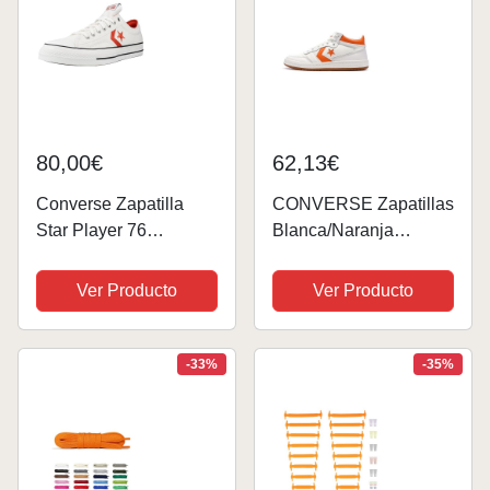
80,00€
62,13€
Converse Zapatilla
CONVERSE Zapatillas
Star Player 76
Blanca/Naranja
Bl/Naranja 42
Fastbreak Pro Leather
(1430963-BE)
Ver Producto
Ver Producto
-33%
-35%