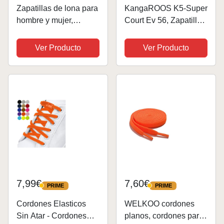
Zapatillas de lona para
KangaROOS K5-Super
hombre y mujer,
Court Ev 56, Zapatillas,
zapatillas de deporte
Neon Orange Jet Black
de caña alta, a la
7950, 32 EU
Ver Producto
Ver Producto
moda, bordadas,
informales, con
cordones, para
caminar, Naranja
melocotón,...
7,99€
7,60€
PRIME
PRIME
PRIME
PRIME
Cordones Elasticos
WELKOO cordones
Sin Atar - Cordones
planos, cordones para