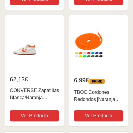
Zapatillas Deportivas
Resistentes Zapatos
Adultos Resistente al
Para Correr, Cordones
Desgaste Presente
Zapatillas Deporte, 2
Naranja 50cm
Pares Cordones
Zapatos de...
62,13€
6,99€
PRIME
PRIME
CONVERSE Zapatillas
TBOC Cordones
Blanca/Naranja
Redondos [Naranja
Fastbreak Pro Leather
Flúor] [120 cm] para
Calzado Zapatos
Ver Producto
Ver Producto
Deportivas Zapatillas
Botas | Cordón Patines