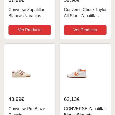
Converse Zapatillas
Converse Chuck Taylor
Blancas/Naranjas
All Star - Zapatillas
Hombre Fastbreak,
altas unisex adulto,
naranja, 40.5 EU
color naranja, talla 39.5
Ver Producto
Ver Producto
EU
43,99€
62,13€
Converse Pro Blaze
CONVERSE Zapatillas
Classic
Blanca/Naranja