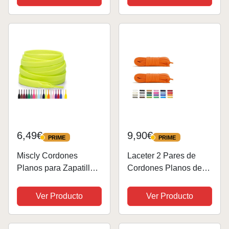
Naranja, 44/44.5 EU,
Naranja Marrón Tawny
Owl Egret Black...
6,49€
9,90€
PRIME
PRIME
PRIME
PRIME
Miscly Cordones
Laceter 2 Pares de
Planos para Zapatillas,
Cordones Planos de
Disponibles en Varias
Algodón 8mm para
Tallas y Colores
Zapatillas Deportivas -
Ver Producto
Ver Producto
(Verde/Amarillo Neón,
Compatibles con Nike,
114 cm)
Adidas, Converse -