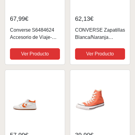
67,99€
62,13€
Converse S6484624
CONVERSE Zapatillas
Accesorio de Viaje-
Blanca/Naranja
Billetera, Multicolor,
Fastbreak Pro Leather
Estándar Unisex
Ver Producto
Ver Producto
Adulto
57,99€
39,90€