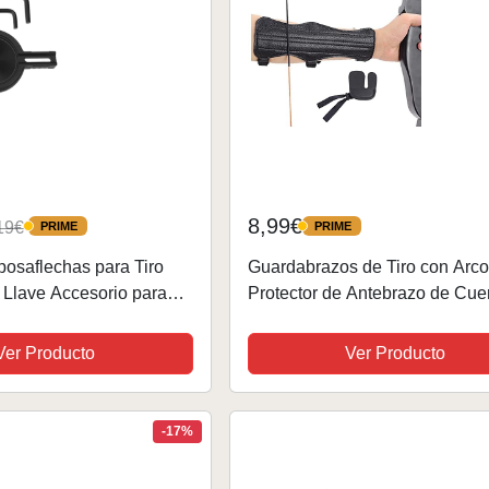
8,99€
19€
PRIME
PRIME
PRIME
PRIME
osaflechas para Tiro
Guardabrazos de Tiro con Arco
 Llave Accesorio para
Protector de Antebrazo de Cue
a Reposaflechas Whisker
Lengüeta de Dedo Accesorio p
 para Arcos Compuestos
Tiro con Arco para
Ver Producto
Ver Producto
Adultos,Adolescentes
-17%