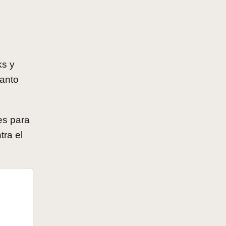
ks y
tanto
es para
tra el