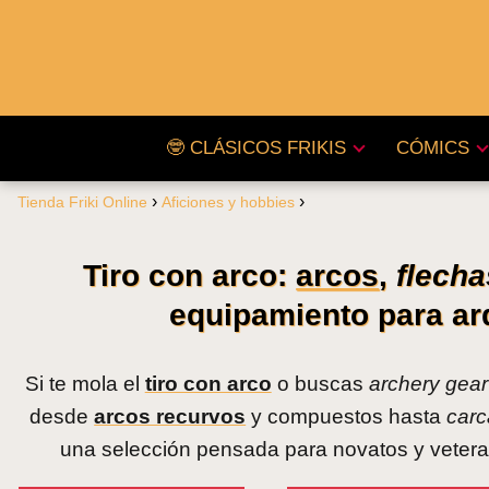
🤓 CLÁSICOS FRIKIS
CÓMICS
Tienda Friki Online
Aficiones y hobbies
Tiro con arco:
arcos
,
flecha
equipamiento para arq
Si te mola el
tiro con arco
o buscas
archery gear
desde
arcos recurvos
y compuestos hasta
carc
una selección pensada para novatos y veteran