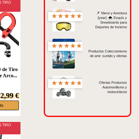
 TIRO
🎿 Nieve y Aventura
★
★
★
★
★
[year]: 🌨️ Esquís y
Snowboards para
Deportes de Invierno
★
★
★
★
★
Productos Coleccionismo
de arte: surtido y ofertas
 de Tiro
 Arco...
★
★
★
★
★
Ofertas Productos
Automovilismo y
motociclismo
2,99 €
to
 TIRO