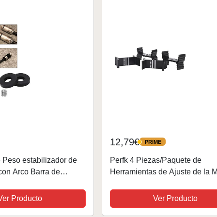
12,79€
PRIME
PRIME
e Peso estabilizador de
Perfk 4 Piezas/Paquete de
 con Arco Barra de
Herramientas de Ajuste de la M
 Arco de Tiro con Arco
de Tiro con Arco Compuesto D
ompuesto
Alineador de Línea Central de 
Ver Producto
Ver Producto