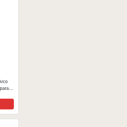
Arco
para la
uda de