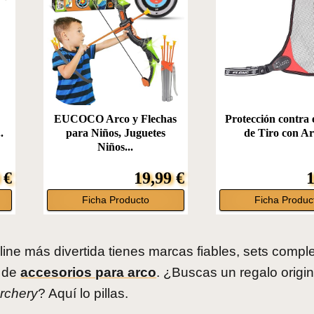
EUCOCO Arco y Flechas
Protección contra 
.
para Niños, Juguetes
de Tiro con Arc
Niños...
 €
19,99 €
1
Ficha Producto
Ficha Produc
line más divertida tienes marcas fiables, sets compl
o de
accesorios para arco
. ¿Buscas un regalo origin
rchery
? Aquí lo pillas.