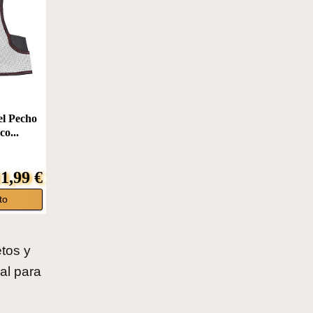
el Pecho
o...
1,99 €
to
etos y
al para