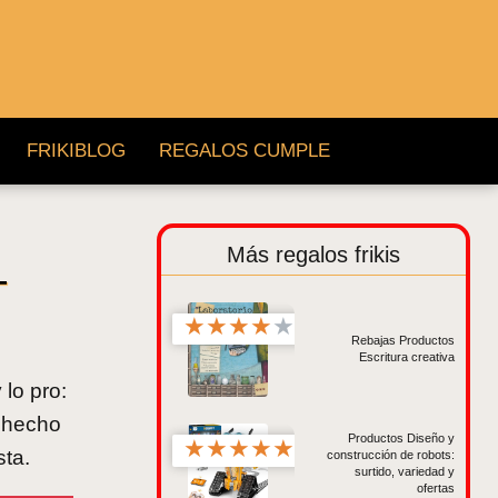
FRIKIBLOG
REGALOS CUMPLE
Más regalos frikis
—
★
★
★
★
★
Rebajas Productos
Escritura creativa
lo pro:
s hecho
Productos Diseño y
★
★
★
★
★
sta.
construcción de robots:
surtido, variedad y
ofertas