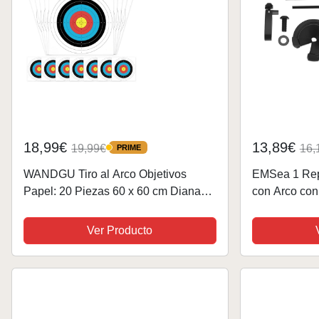
18,99€
13,89€
19,99€
16,
PRIME
PRIME
WANDGU Tiro al Arco Objetivos
EMSea 1 Rep
Papel: 20 Piezas 60 x 60 cm Diana
con Arco con
de Papel Tiro, Papel de Tiro con Arco,
Arco de Caz
Práctica de Objetivos de Tiro, Tiro con
Biscuit Apto
Ver Producto
Arco de...
Y Recurvos