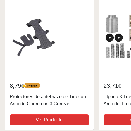
8,79€
23,71€
PRIME
PRIME
Protectores de antebrazo de Tiro con
Elprico Kit d
Arco de Cuero con 3 Correas
Arco de Tiro
Ajustables como Accesorios de Tiro
Equilibrio de
con Arco
para Arco C
Ver Producto