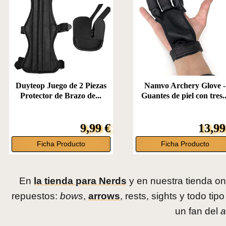
Duyteop Juego de 2 Piezas
Namvo Archery Glove -
Protector de Brazo de...
Guantes de piel con tres..
9,99 €
13,99
Ficha Producto
Ficha Producto
En
la tienda para Nerds
y en nuestra tienda on
repuestos:
bows
,
arrows
, rests, sights y todo tip
un fan del
a