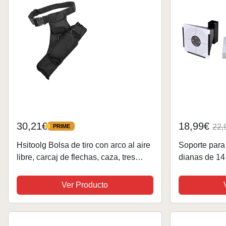
30,21€
18,99€
22,
PRIME
PRIME
Hsitoolg Bolsa de tiro con arco al aire
Soporte para
libre, carcaj de flechas, caza, tres
dianas de 14
tubos, bolsa de tiro con arco, bolsa de
tiro con arco (negro)
Ver Producto