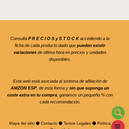
Consulta
P R E C I O S y S T O C K
accediendo a la
ficha de cada producto dado que
pueden existir
variaciones
de última hora en precios y unidades
disponibles
.
Esta web está asociada al sistema de afiliación de
AMZON ESP
, de esta forma y
sin que suponga un
coste extra en tu compra
, ganamos un pequeño % con
cada recomendación.
Mapa del sitio
⚫
Contacto
⚫
Textos Legales
⚫
Política