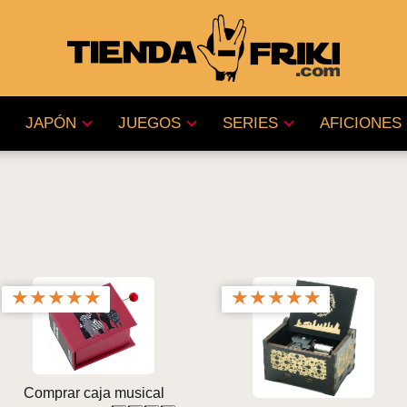
JAPÓN
JUEGOS
SERIES
AFICIONES
★
★
★
★
★
★
★
★
★
★
Comprar caja musical