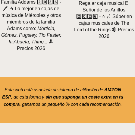
Familia Addams 2️⃣0️⃣2️⃣6️⃣ -
Regalar caja musical El
🖊️ 🎶 Lo mejor en cajas de
Señor de los Anillos
música de Miércoles y otros
2️⃣0️⃣2️⃣6️⃣ - ⭐️ 🎶 Súper en
miembros de la familia
cajas musicales de The
Adams como:
Morticia,
Lord of the Rings 🔴 Precios
Gómez, Pugsley, Tío Fester,
2026
la Abuela, Thing...
🔝
Precios 2026
Esta web está asociada al sistema de afiliación de
AMZON
ESP
, de esta forma y
sin que suponga un coste extra en tu
compra
, ganamos un pequeño % con cada recomendación.