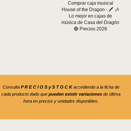
Comprar caja musical
House of the Dragon - 🖍️ 🎶
Lo mejor en cajas de
música de Casa del Dragón
🔵 Precios 2026
Consulta
P R E C I O S y S T O C K
accediendo a la ficha de
cada producto dado que
pueden existir variaciones
de última
hora en precios y unidades disponibles
.