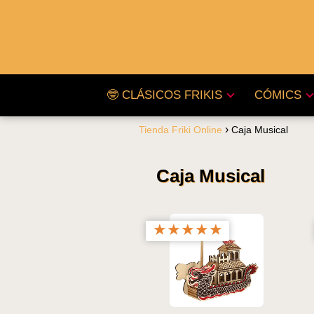
🤓 CLÁSICOS FRIKIS
CÓMICS
Tienda Friki Online
Caja Musical
Caja Musical
★
★
★
★
★