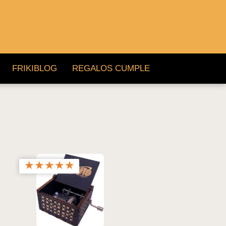
FRIKIBLOG
REGALOS CUMPLE
★
★
★
★
★