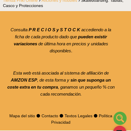
Tienda Friki Online
Aficiones y hobbies
Skateboarding: Tablas,
Casco y Protecciones
Consulta
P R E C I O S y S T O C K
accediendo a la
ficha de cada producto dado que
pueden existir
variaciones
de última hora en precios y unidades
disponibles
.
Esta web está asociada al sistema de afiliación de
AMZON ESP
, de esta forma y
sin que suponga un
coste extra en tu compra
, ganamos un pequeño % con
cada recomendación.
Mapa del sitio
⚫
Contacto
⚫
Textos Legales
⚫
Política
Privacidad