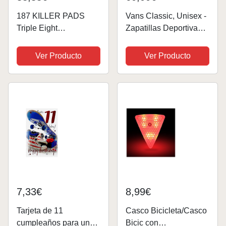
187 KILLER PADS
Vans Classic, Unisex -
Triple Eight
Zapatillas Deportivas
Skateboarding
Infantiles -
Rodilleras, Coderas y
Skateboarding, Glow
Ver Producto
Ver Producto
Muñequeras, Seis
Flame Negro Blanco,
Pack Pad Set, XS,
42 EU
Caballero
7,33€
8,99€
Tarjeta de 11
Casco Bicicleta/Casco
cumpleaños para un
Bicic con