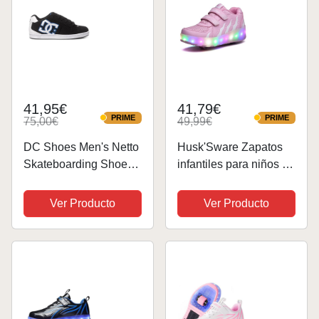
41,95€
41,79€
PRIME
PRIME
75,00€
49,99€
PRIME
PRIME
DC Shoes Men's Netto
Husk'Sware Zapatos
Skateboarding Shoes,
infantiles para niños y
Negro, 42.5 EU
niñas, con ruedas, 2 en
1, patines brillantes,
Ver Producto
Ver Producto
zapatillas de
skateboarding,
zapatillas