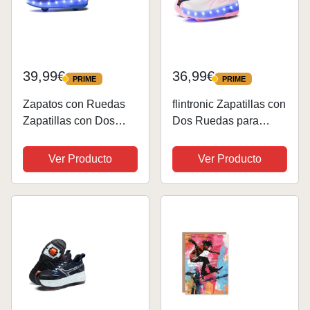
39,99€
36,99€
PRIME
PRIME
PRIME
PRIME
Zapatos con Ruedas
flintronic Zapatillas con
Zapatillas con Dos
Dos Ruedas para
Ruedas para niños y
Niña, Zapatos con Dos
niña Led Luces
Ruedas para Niñas,
Ver Producto
Ver Producto
Zapatillas con Ruedas
Luces LED Coloridos
Se Puede Bambas con
Parpadeante Zapatos
Ruedas Carga con
de Skate para Niña,
USB Automática
Carga con USB...
Calzado de...