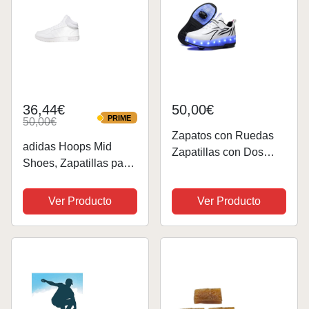
36,44€
50,00€
PRIME
50,00€
PRIME
Zapatos con Ruedas
adidas Hoops Mid
Zapatillas con Dos
Shoes, Zapatillas para
Ruedas para niños y
Unisex niños, Cloud
niña Led Luces
White/Cloud
Ver Producto
Ver Producto
Zapatillas con Ruedas
White/Grey Two, 38 2/3
Se Puede Bambas con
EU
Ruedas Carga con
USB Automática
Calzado de...