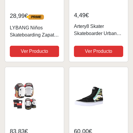
4,49€
28,99€
PRIME
PRIME
Artery8 Skater
LYBANG Niños
Skateboarder Urban
Skateboarding Zapatos
Skateboarding
Doble Rueda Calzado
Colourful For Him Man
Deportes de Exterior
Ver Producto
Ver Producto
Birthday Card
Gimnástico Sneakers
Moda Zapatillas
Regalo de cumpleaños
para niños
83,83€
60,00€