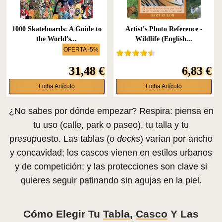
1000 Skateboards: A Guide to
Artist's Photo Reference -
the World’s...
Wildlife (English...
OFERTA -5%
31,48 €
6,83 €
Ficha Artículo
Ficha Artículo
¿No sabes por dónde empezar? Respira: piensa en
tu uso (calle, park o paseo), tu talla y tu
presupuesto. Las tablas (o
decks
) varían por ancho
y concavidad; los cascos vienen en estilos urbanos
y de competición; y las protecciones son clave si
quieres seguir patinando sin agujas en la piel.
Cómo Elegir Tu
Tabla
,
Casco
Y Las