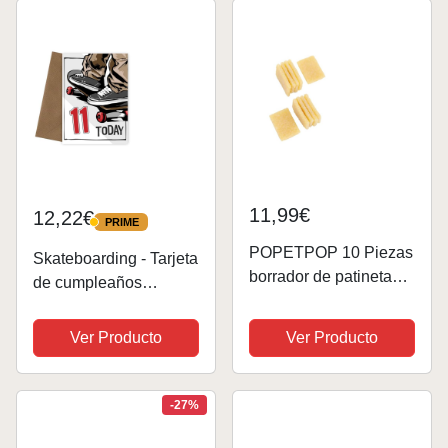
11,99€
12,22€
PRIME
PRIME
POPETPOP 10 Piezas
Skateboarding - Tarjeta
borrador de patineta
de cumpleaños
quita manchas eraser
número 11 para niño -
removedor de uñas de
Tarjeta de cumpleaños
Ver Producto
Ver Producto
gel removedor de
de 11 años para hijo,
pegamento para coche
bisnieto, sobrino o
goma de borrar para
hermano. Tarjeta de
-27%
papel de lija...
feliz...