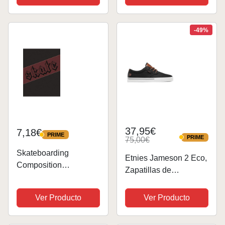
Desmontable para
Carreras de Ciclismo
Adultos Skateboarding
-49%
Ajustable con
Certificado CE...
37,95€
7,18€
PRIME
PRIME
PRIME
75,00€
PRIME
Skateboarding
Etnies Jameson 2 Eco,
Composition
Zapatillas de
Notebook: College
Skateboard para
Ruled, 7.44 X 9.69, 75
Hombre, Azul, 42 EU
Ver Producto
Ver Producto
sheets, 150 lined
pages.