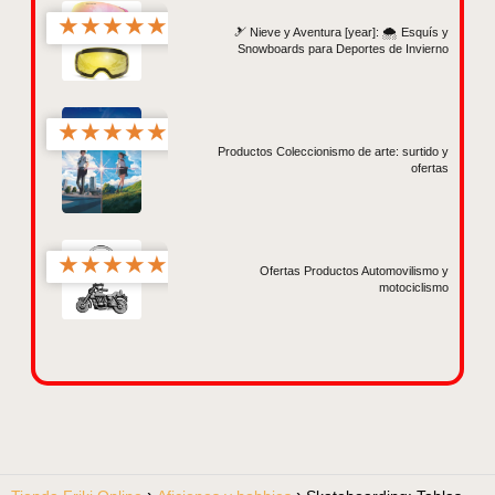
★
★
★
★
★
🎿 Nieve y Aventura [year]: 🌨️ Esquís y
Snowboards para Deportes de Invierno
★
★
★
★
★
Productos Coleccionismo de arte: surtido y
ofertas
★
★
★
★
★
Ofertas Productos Automovilismo y
motociclismo