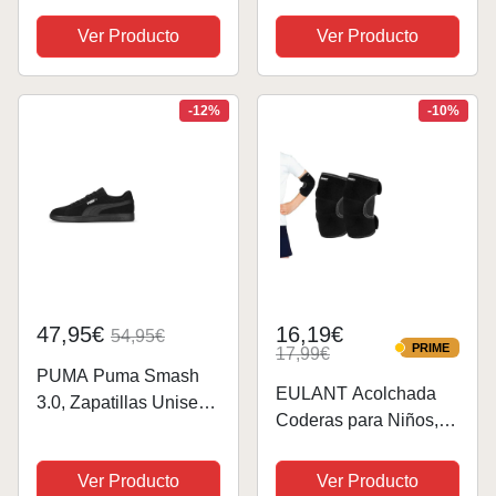
Ball Bearings Rubber
Rojo, Talla 14.5
Seal Deep Groove
Ver Producto
Ver Producto
Pulgadas
double shielded Ball
Bearing For
Skateboarding Inline
-12%
-10%
Skates Roller
47,95€
16,19€
54,95€
PRIME
17,99€
PRIME
PUMA Puma Smash
EULANT Acolchada
3.0, Zapatillas Unisex
Coderas para Niños,
adulto, Puma Black
Ajustable Protector
Puma Black Puma
Codo para Baile Fútbol
Ver Producto
Ver Producto
Silver, 43 EU