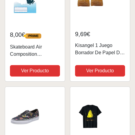
9,69€
8,00€
PRIME
PRIME
Kisangel 1 Juego
Skateboard Air
Borrador De Papel De
Composition
Lija Productos De
Notebook:
Limpieza Abrasivos
Skateboarding Design
Ver Producto
Ver Producto
Patineta Scooter
College Ruled Lined
Borrador De Limpieza
Pages Book for fans
Para Limpiador De
stoked on Skating
Cinta De Agarre
Borradores...