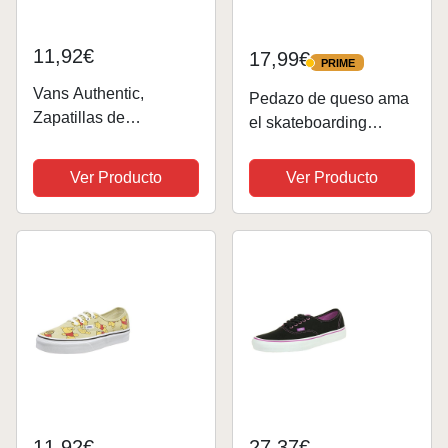
11,92€
17,99€
PRIME
PRIME
Vans Authentic,
Pedazo de queso ama
Zapatillas de
el skateboarding
skateboarding Unisex,
Camiseta
Negro (Black Bloom -
Ver Producto
Ver Producto
Black/True White), 35
EU (UK 3)
11,92€
27,37€