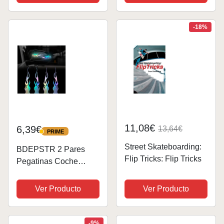
Voleibol Baloncesto
Ciclismo Patinetes
Skateboarding, Negro
-18%
S
11,08€
6,39€
13,64€
PRIME
PRIME
Street Skateboarding:
BDEPSTR 2 Pares
Flip Tricks: Flip Tricks
Pegatinas Coche
Reflectante Con
Llamas Para Carreras
Ver Producto
Ver Producto
Y Deportes Vinilo A
Rayas Impermeable
Bricolaje Carrocería
-9%