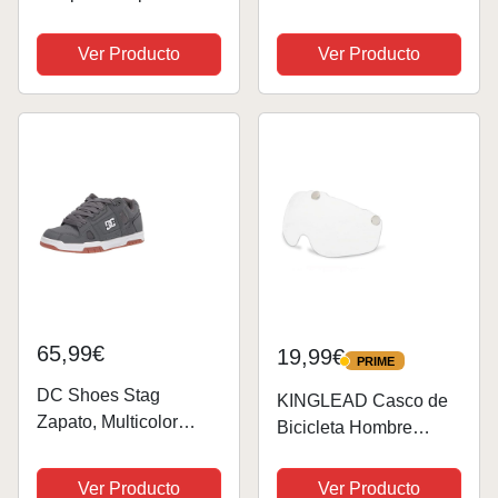
niño de 11 años hoy,
luz,Certificado CE,
skateboarding – 8.25 x
Casco Bicicleta Adulto
Ver Producto
Ver Producto
5.5 pulgadas –
con Visera Magnética
Palabras y deseos
Desmontable Gafas de
Protección Super Light
Casco Integral de...
65,99€
19,99€
PRIME
PRIME
DC Shoes Stag
KINGLEAD Casco de
Zapato, Multicolor
Bicicleta Hombre
(Grey/Gum), 42 EU
Mujeres con Luz LED
para Hombre
con Visera
Ver Producto
Ver Producto