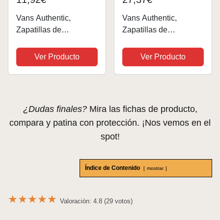
Vans Authentic,
Vans Authentic,
Zapatillas de
Zapatillas de
skateboarding Unisex,
skateboarding Unisex,
Multicolor (Disney -
Negro (Black/Radiant
Ver Producto
Ver Producto
Winnie The Pooh/Light
Orchid), 38 EU (UK 5)
Khaki), 47 EU (UK 12)
¿Dudas finales?
Mira las fichas de producto,
compara y patina con protección. ¡Nos vemos en el
spot!
Índice de Contenido
mostrar
★
★
★
★
★
Valoración: 4.8 (29 votos)