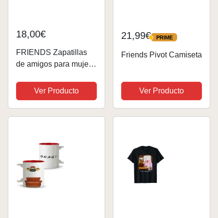
18,00€
21,99€
PRIME
PRIME
FRIENDS Zapatillas
Friends Pivot Camiseta
de amigos para mujer
señoras centrales
perichas damas
Ver Producto
Ver Producto
zapatos esponjo 41-42
EU