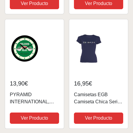
Frikis. Tote Bag. 36 x
Ver Producto
Ver Producto
39 cm. Varios diseños.
Bolsa Greta.
13,90€
16,95€
PYRAMID
Camisetas EGB
INTERNATIONAL,
Camiseta Chica Serie
Reloj de sobremesa
Friends ochenteras 80
Central Perk de
´s Retro (Marino, M, m)
Ver Producto
Ver Producto
Friends