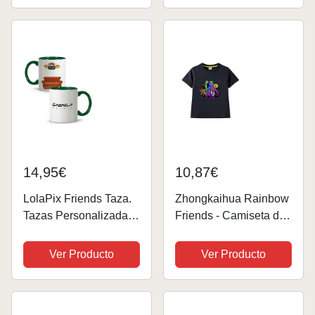
Monica en Friends
(Llavero)
14,95€
10,87€
LolaPix Friends Taza.
Zhongkaihua Rainbow
Tazas Personalizadas.
Friends - Camiseta de
Tazas con Frases.
manga corta para
Tazas Desayuno
adolescentes y niñas,
Ver Producto
Ver Producto
Originales. Regalos
de verano, casual, de
Personalizados. Tazas
anime, de manga corta,
asa e Interior Verde
linda camiseta de