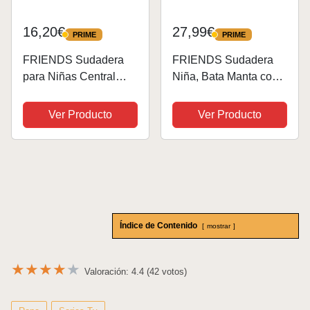
16,20€
27,99€
PRIME
PRIME
PRIME
PRIME
FRIENDS Sudadera
FRIENDS Sudadera
para Niñas Central
Niña, Bata Manta con
Perk Verde 13-14 Años
Mangas con Forro
Polar de Central Perk
Ver Producto
Ver Producto
Índice de Contenido
mostrar
★
★
★
★
★
Valoración: 4.4 (42 votos)