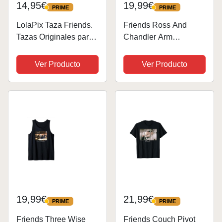
14,95€
19,99€
PRIME
PRIME
PRIME
PRIME
LolaPix Taza Friends.
Friends Ross And
Tazas Originales para
Chandler Arm
Regalar. Regalos
Wrestling Camiseta
Frikis. Taza Cerámica.
Ver Producto
Ver Producto
330ml. Friends Unagi
19,99€
21,99€
PRIME
PRIME
PRIME
PRIME
Friends Three Wise
Friends Couch Pivot