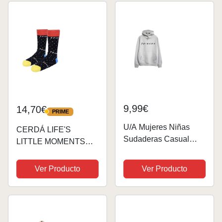
9,99€
14,70€
PRIME
PRIME
U/A Mujeres Niñas
CERDÁ LIFE'S
Sudaderas Casual
LITTLE MOMENTS
Estampado Carta
Calcetines Friends
Friends Sweatshirt con
Serie-Licencia Oficial
Ver Producto
Ver Producto
Bolsillo Pullover de
Warner Bros,
Manga Larga con
Multicolor, Estandar
Capucha (Gris Negro
para Mujer
#Encapuchado, S)