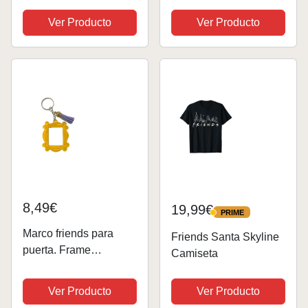
Blk), 38 (Talla del
de Madera - Friends
Fabricante: Small) para
Merchandising,
Ver Producto
Ver Producto
Mujer
Regalos Friends Serie,
Decoración Friends
Serie, Regalo Dia de la
Madre, Regalo de...
8,49€
19,99€
PRIME
PRIME
Marco friends para
Friends Santa Skyline
puerta. Frame
Camiseta
decorativo para mirilla
serie FRIENDS Como
Ver Producto
Ver Producto
el marco de Rachel y