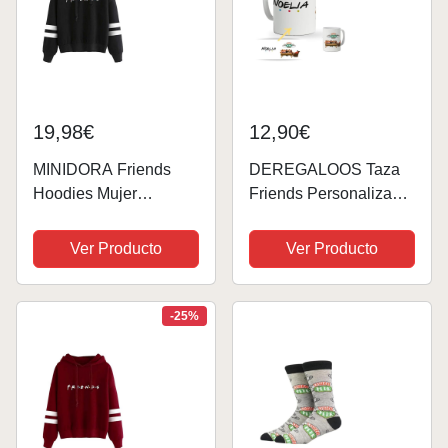
19,98€
12,90€
MINIDORA Friends
DEREGALOOS Taza
Hoodies Mujer
Friends Personalizada
Sudadera con
con Nombre. Taza
Capucha Unisex
Desayuno Friki.
Ver Producto
Ver Producto
Suéter para Fans de
Regalo Amigo Invisible
Drama (Negro, L)
Original. Regalos frikis
personalizados. Varios
-25%
diseños.