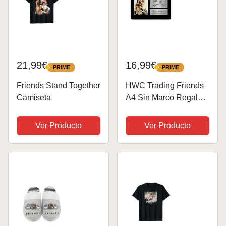
21,99€
16,99€
PRIME
PRIME
PRIME
PRIME
Friends Stand Together
HWC Trading Friends
Camiseta
A4 Sin Marco Regalo
De Visualización De
Fotos De Impresión De
Ver Producto
Ver Producto
Imagen Impresa
Autógrafo Firmado Por
Joey Chandler Ross
Phoebe Rachel...