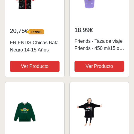
18,99€
20,75€
PRIME
PRIME
Friends - Taza de viaje
FRIENDS Chicas Bata
Friends - 450 ml/15 oz
Negro 14-15 Años
- Negro - Acero
inoxidable de doble
Ver Producto
Ver Producto
pared - Control de
temperatura hasta 5
horas - Con el logotipo
central de...