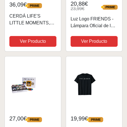
20,88€
36,09€
PRIME
PRIME
PRIME
23,99€
PRIME
CERDÁ LIFE'S
Luz Logo FRIENDS -
LITTLE MOMENTS,
Lámpara Oficial de la
Mochias de Friends
Serie, USB o a Pilas,
Serie-Licencia Oficial
Decoración para Fans
Ver Producto
Ver Producto
Warner Bros para
Mujer, Multicolor, S
27,00€
19,99€
PRIME
PRIME
PRIME
PRIME