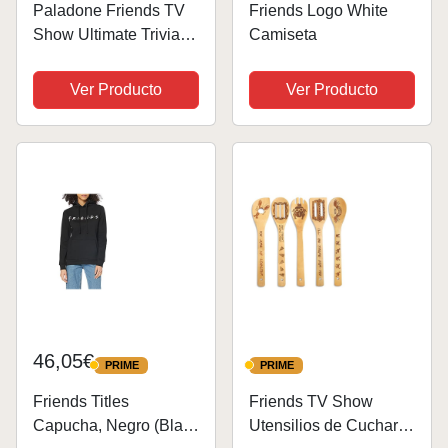
Paladone Friends TV
Friends Logo White
Show Ultimate Trivia
Camiseta
Quiz - 391 Tarjetas de
Preguntas de Doble
Ver Producto
Ver Producto
Cara - 2000 Preguntas
- Producto con
Licencia Oficial
46,05€
PRIME
PRIME
PRIME
PRIME
Friends Titles
Friends TV Show
Capucha, Negro (Black
Utensilios de Cucharas