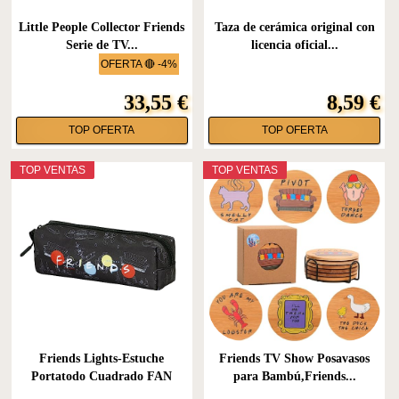
Little People Collector Friends
Taza de cerámica original con
Serie de TV...
licencia oficial...
OFERTA 🔴 -4%
33,55 €
8,59 €
TOP OFERTA
TOP OFERTA
TOP VENTAS
TOP VENTAS
Friends Lights-Estuche
Friends TV Show Posavasos
Portatodo Cuadrado FAN
para Bambú,Friends...
2.0,...