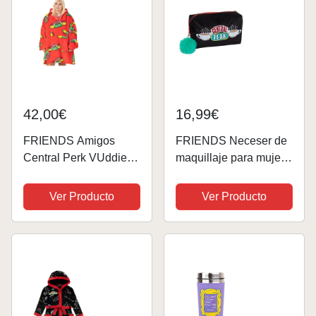
42,00€
16,99€
FRIENDS Amigos
FRIENDS Neceser de
Central Perk VUddie
maquillaje para mujer,
Maneta de Gran
de terciopelo suave,
tamaño Mujeres
estuche de cosméticos
Ver Producto
Ver Producto
Damas Red Fleece Un
para niñas, estuche
tamaño
central de doble cara,
artículos de tocador
para...