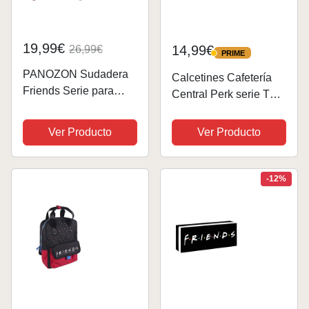
19,99€
14,99€
26,99€
PRIME
PRIME
PANOZON Sudadera
Calcetines Cafetería
Friends Serie para
Central Perk serie TV
Mujer Chaqueta
Friends, gris, 43
Deportiva con
Ver Producto
Ver Producto
Capucha Mangas
Largas Estilo Casual
Adolescentes (M, Rojo
-12%
FR-6)