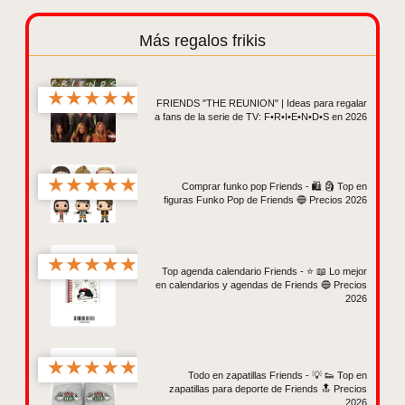
Más regalos frikis
★
★
★
★
★
FRIENDS "THE REUNION" | Ideas para regalar
a fans de la serie de TV: F•R•I•E•N•D•S en 2026
★
★
★
★
★
Comprar funko pop Friends - 🛍️ 🗿 Top en
figuras Funko Pop de Friends 🔵 Precios 2026
★
★
★
★
★
Top agenda calendario Friends - ⭐️ 📖 Lo mejor
en calendarios y agendas de Friends 🔵 Precios
2026
★
★
★
★
★
Todo en zapatillas Friends - 💡 👟 Top en
zapatillas para deporte de Friends 🔝 Precios
2026