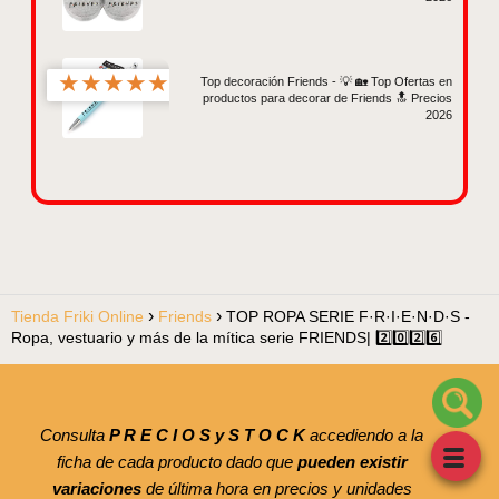
★
★
★
★
★
Top decoración Friends - 💡 🏡 Top Ofertas en
productos para decorar de Friends 🔝 Precios
2026
Tienda Friki Online
Friends
TOP ROPA SERIE F·R·I·E·N·D·S -
Ropa, vestuario y más de la mítica serie FRIENDS| 2️⃣0️⃣2️⃣6️⃣
Consulta
P R E C I O S y S T O C K
accediendo a la
ficha de cada producto dado que
pueden existir
variaciones
de última hora en precios y unidades