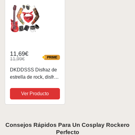
Mujer, Disfraz
Carnaval...
11,69€
PRIME
11,99€
PRIME
DKDDSSS Disfraz de
estrella de rock, disfraz
de estrella de rock,
juego de metal pesado
Ver Producto
de estrella de rock,
accesorios de Rockstar
para niños, disfraz de...
Consejos Rápidos Para Un Cosplay Rockero
Perfecto