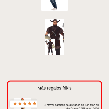
Más regalos frikis
★
★
★
★
★
El mayor catálogo de disfraces de Iron Man en
el próximo CARNAVAL 2026