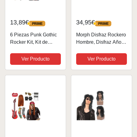
13,89€
34,95€
PRIME
PRIME
PRIME
PRIME
6 Piezas Punk Gothic
Morph Disfraz Rockero
Rocker Kit, Kit de
Hombre, Disfraz Años
Disfraces de Hip Hop
80 Hombre, Disfraz
Rapero Accesorios
Punky Hombre,
Ver Producto
Ver Producto
80's, Fundas de
Disfraces Años 80
Mangas de Tatuaje
Hombre, Disfraz
Rockero, Guantes de
Cantante Hombre,
Punk Negra, Gafas
Disfraz Roquero,
De...
Disfraz...