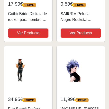
17,99€
9,59€
PRIME
PRIME
PRIME
PRIME
GothicBride Disfraz de
SAIIURV Peluca
rocker para hombre de
Negro Rockstar
los años 80 y 90, hip
estrella de rock
hop, kit de disfraz de
Accesorios Disfraz
Ver Producto
Ver Producto
punker, discoteca,
Rockero Metal Pesado
rockero, accesorio para
Accesorios Disfraz
disfraz de estrella
Años 80 Punk Cosplay
Fiesta temática
Halloween...
34,95€
11,99€
PRIME
PRIME
PRIME
PRIME
Fun Shack Disfraz
WIG ME UP- PW0078-