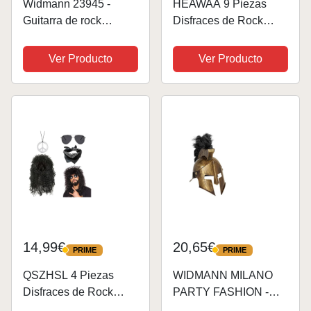
Widmann 23945 -
HEAWAA 9 Piezas
Guitarra de rock
Disfraces de Rock
hinchable con correa
Accesorios, Accesorios
para el hombro, 95 cm
de Traje Punk con
Ver Producto
Ver Producto
de largo, para fiestas,
Mangas de Tatuaje
carnaval, Halloween y
Falso Cubre Bandana
fiestas temáticas, para
Negro PU Guantes
disfrazarse...
Pulsera y Anillos
para...
14,99€
20,65€
PRIME
PRIME
PRIME
PRIME
QSZHSL 4 Piezas
WIDMANN MILANO
Disfraces de Rock
PARTY FASHION -
Accesorios Punk
Disfraz de motorista /