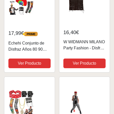
16,40€
17,99€
PRIME
PRIME
W WIDMANN MILANO
Echehi Conjunto de
Party Fashion - Disfraz
Disfraz Años 80 90
chaleco motero
Disfraz Rockero Para
forajido, look cuero,
Hombres Mujeres
Ver Producto
Ver Producto
rockero, disfraces
11Pcs Disfraz de Punk
carnaval
Peluca Mohicana
Cadena Cubana Gafas
de Sol Guantes
Mangas de...