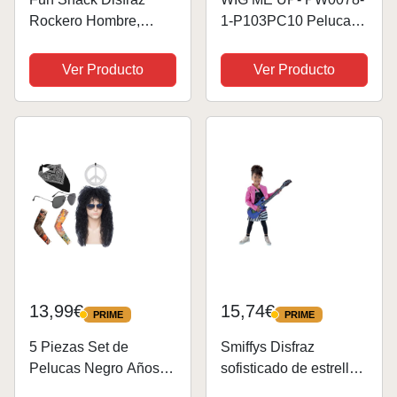
Rockero Hombre,
1-P103PC10 Peluca
Disfraz Rockera
Carnaval Punky en
Hombre, Disfraz Punk
Negro-Azul bisoñe
Ver Producto
Ver Producto
Hombre, Disfraz
Vampiro Punky
Rockera Adulto,
glamoroso
Disfraz Años 80
Hombre, Disfraz
Hombre Años 80,...
13,99€
15,74€
PRIME
PRIME
PRIME
PRIME
5 Piezas Set de
Smiffys Disfraz
Pelucas Negro Años
sofisticado de estrella
70/80 Set de Cabello
del rock, Negro, con