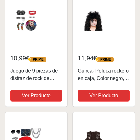
Gafas Hinchable
Punk, Guitarra...
Guitarra...
10,99€
11,94€
PRIME
PRIME
PRIME
PRIME
Juego de 9 piezas de
Guirca- Peluca rockero
disfraz de rock de
en caja, Color negro,
metal pesado,
Talla única (4799.0)
accesorios de rock
Ver Producto
Ver Producto
gótico, accesorios de
discoteca de metal
pesado, mangas de
tatuaje temporales,...