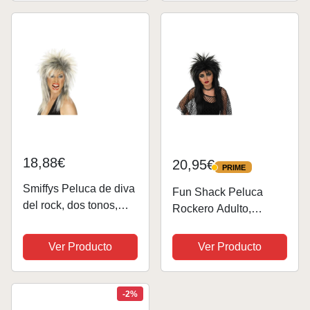
Pesado Accesorios
pulsera, barba y gafas
con Guantes Gafas de
de fiesta, fiesta
sol Mangas de tatuaje
temática, JGA
Pulsera...
18,88€
20,95€
PRIME
PRIME
Smiffys Peluca de diva
Fun Shack Peluca
del rock, dos tonos,
Rockero Adulto,
rubia y negra, larga
Peluca Rockero
corte mullet
Hombre, Peluca
Ver Producto
Ver Producto
Rockera Mujer,
Pelucas Punky
Hombre, Peluca Cresta
-2%
Punk, Peluca Punky