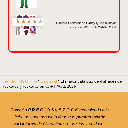
★
★
★
★
★
Compra tu disfraz de Harley Quinn al mejor
precio en 2026 - CARNAVAL 2026
Tienda Friki Online
Carnaval
El mayor catálogo de disfraces de
rockeros y rockeras en CARNAVAL 2026
Consulta
P R E C I O S y S T O C K
accediendo a la
ficha de cada producto dado que
pueden existir
variaciones
de última hora en precios y unidades