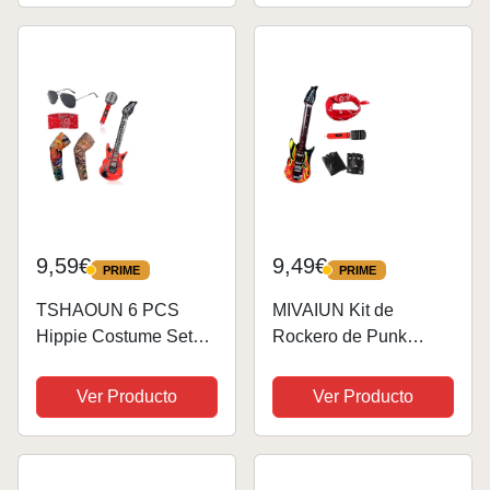
Rockero Metal Pesado
1 Redecilla Pelo,
Accesorios Disfraz
Collar con Una Cruz
Años 80, Halloween...
Morena Rizado Larga...
9,59€
9,49€
PRIME
PRIME
PRIME
PRIME
TSHAOUN 6 PCS
MIVAIUN Kit de
Hippie Costume Set
Rockero de Punk
Accesorios de Disfraz
Gotico de 70 80 90, Kit
de Rocker Los 70 80
Rockero Gótico Punk,
Ver Producto
Ver Producto
90 Disfraz, Diadema
Accesorios de Disfraz
Vintage Roja Tatuaje
de Rocker, Pañuelo de
Mangas Brazo Sol
Punk Rojo, Guantes de