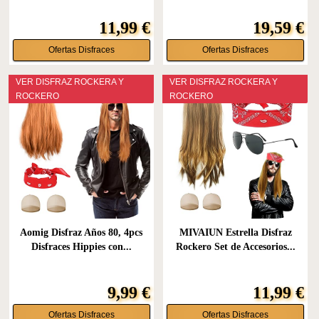
11,99 €
19,59 €
Ofertas Disfraces
Ofertas Disfraces
VER DISFRAZ ROCKERA Y
VER DISFRAZ ROCKERA Y
ROCKERO
ROCKERO
Aomig Disfraz Años 80, 4pcs
MIVAIUN Estrella Disfraz
Disfraces Hippies con...
Rockero Set de Accesorios...
9,99 €
11,99 €
Ofertas Disfraces
Ofertas Disfraces