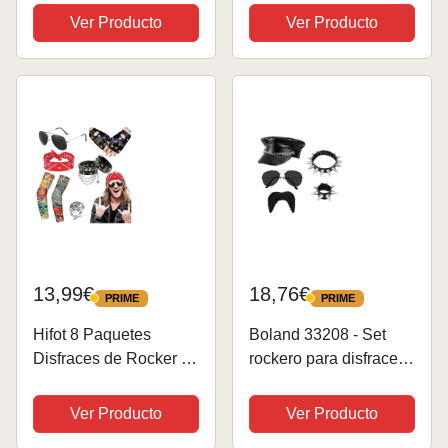
Largo y Rizado
parte de arriba y
Ver Producto
Ver Producto
Neutroestrella de Rock
cazadora
Disfraz Rockero Metal
Pesado Accesorios
Disfraz Años 80...
13,99€
18,76€
PRIME
PRIME
PRIME
PRIME
Hifot 8 Paquetes
Boland 33208 - Set
Disfraces de Rocker 70
rockero para disfraces,
80 90 Costumes
accesorios para
Disfraz
carnaval, set de
Ver Producto
Ver Producto
Hippies,Rockero Metal
disfraz, gorra, collar,