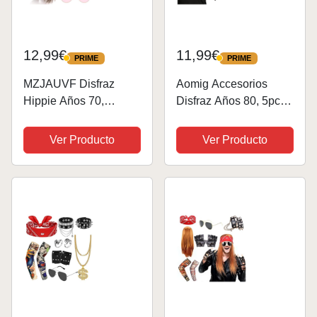
12,99€
11,99€
PRIME
PRIME
PRIME
PRIME
MZJAUVF Disfraz
Aomig Accesorios
Hippie Años 70,
Disfraz Años 80, 5pcs
Disfraz Hippie Hombre,
Set de Accesorios
Disfraz Rockero
Hippies con Pelucas,
Ver Producto
Ver Producto
Hombre, Accesorios
Gafas de Sol, Bandana
Ropa Hippie Disfraz
y Redecilla Pelo,
Años 80 Pelucas
Disfraz Rockero Metal
Diadema Collar Gafas
Pesado, Halloween...
Mangas de...