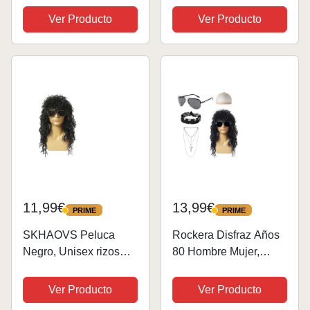
Disfraz, Rockera
rockero, foto
Ver Producto
Ver Producto
Disfraz Años 80,
sublimación impresa
Disfraz Hippie Peluca
camiseta, miembro de
de Rock Rizado
la pandilla, carnaval
Bandana Collar de
Peace Gafas de Sol...
11,99€
13,99€
PRIME
PRIME
PRIME
PRIME
SKHAOVS Peluca
Rockera Disfraz Años
Negro, Unisex rizos
80 Hombre Mujer,
melena despuntada,
Disfraces Hippies
estrella de rock
Peluca Hombre Gafas
Ver Producto
Ver Producto
Accesorios Disfraz
de sol Bandana Negro