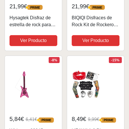
21,99€
21,99€
PRIME
PRIME
PRIME
PRIME
Hysagtek Disfraz de
BIQIQI Disfraces de
estrella de rock para
Rock Kit de Rockero
niños, juego de 11
70 80 90 Costumes
piezas de Rockstar,
Disfraz Rockero Metal
Ver Producto
Ver Producto
juego de metal pesado
Pesado Disfraces de
para hombre,
Rock con Peluca
accesorios punk,
Guantes Gafas de
-8%
-15%
gótico, rockero, juego...
sol,...
5,84€
8,49€
6,41€
9,99€
PRIME
PRIME
PRIME
PRIME