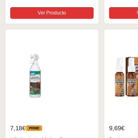
120ml
Natural para 
Cuidado de M
Ver Producto
Madera para In
7,18€
9,69€
PRIME
PRIME