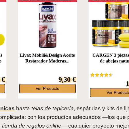
s
Livax Mobili&Design Aceite
CARGEN 3 piezas 
o
Restarador Maderas...
de abejas natur
 €
9,30 €
1
Ver Producto
Ver Product
rnices
hasta
telas de tapicería
, espátulas y kits de li
complicada: con los productos adecuados —los que
 tienda de regalos online
— cualquier proyecto mejo