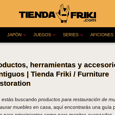
JAPÓN
JUEGOS
SERIES
AFICIONES
oductos, herramientas y accesori
tiguos | Tienda Friki / Furniture
storation
 estás buscando
productos para restauración de m
taurar muebles
en casa, aquí encontrarás una guía p
to para principiantes como para manitas avanzados.