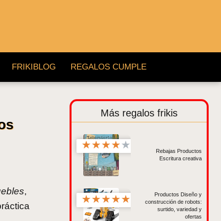
FRIKIBLOG
REGALOS CUMPLE
Más regalos frikis
os
★
★
★
★
★
Rebajas Productos
Escritura creativa
uebles
,
Productos Diseño y
★
★
★
★
★
construcción de robots:
ráctica
surtido, variedad y
ofertas