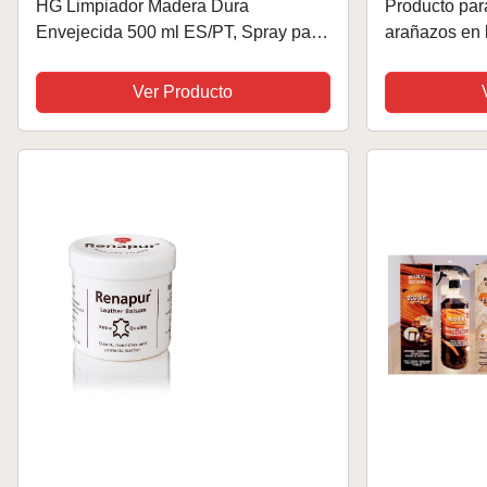
HG Limpiador Madera Dura
Producto par
Envejecida 500 ml ES/PT, Spray para
arañazos en 
Restaurar Muebles
aclarador pa
de la superfi
Ver Producto
brillo natural 