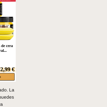
de cera
al...
2,99 €
o
jado. La
 puedes
ra