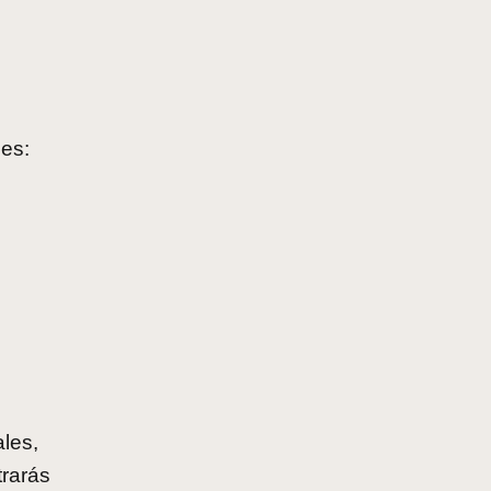
les:
ales,
rarás