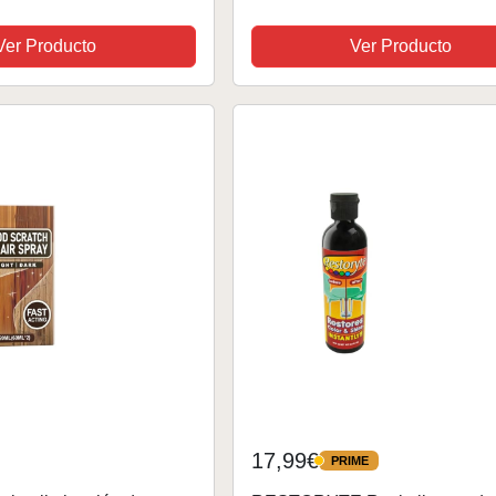
Madera Incoloro para el
uebles y Protección de
Ver Producto
Ver Producto
terior...
17,99€
PRIME
PRIME