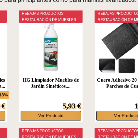
REBAJAS PRODUCTOS
REBAJAS PRODUCTO
S
RESTAURACIÓN DE MUEBLES
RESTAURACIÓN DE M
les
HG Limpiador Muebles de
Cuero Adhesivo 20
...
Jardín Sintéticos,...
Parches de Cue
-18%
 €
5,93 €
1
Ver Producto
Ver Product
REBAJAS PRODUCTOS
REBAJAS PRODUCTO
S
RESTAURACIÓN DE MUEBLES
RESTAURACIÓN DE M