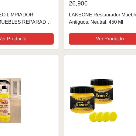
26,90€
EO LIMPIADOR
LAKEONE Restaurador Muebl
MUEBLES REPARADOR
Antiguos, Neutral, 450 Ml
DOR ABRILLANTADOR
O REVOLUCIONARIO
Ver Producto
Ver Producto
ODO EL MUNDO HABLA
O: CLARAS +