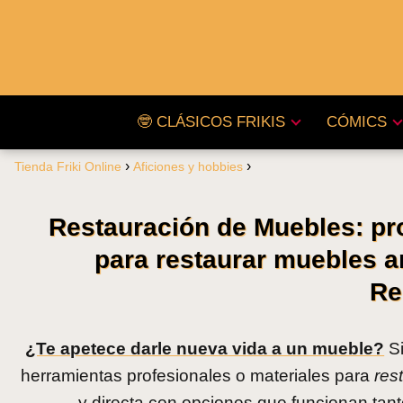
🤓 CLÁSICOS FRIKIS
CÓMICS
Tienda Friki Online
Aficiones y hobbies
Restauración de Muebles: pr
para restaurar muebles an
Re
¿Te apetece darle nueva vida a un mueble?
Si
herramientas profesionales o materiales para
res
y directa con opciones que funcionan tan