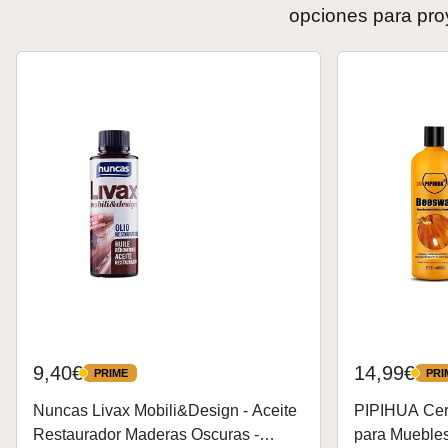
opciones para pro
9,40€
14,99€
PRIME
PRI
PRIME
PRIME
Nuncas Livax Mobili&Design - Aceite
PIPIHUA Cer
Restaurador Maderas Oscuras -
para Muebles