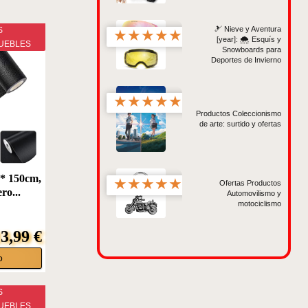
🎿 Nieve y Aventura
S
★
★
★
★
★
[year]: 🌨️ Esquís y
UEBLES
Snowboards para
Deportes de Invierno
★
★
★
★
★
Productos Coleccionismo
de arte: surtido y ofertas
 * 150cm,
★
★
★
★
★
Ofertas Productos
ro...
Automovilismo y
motociclismo
3,99 €
o
S
UEBLES