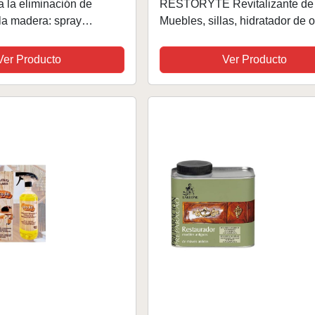
a la eliminación de
RESTORYTE Revitalizante de
la madera: spray
Muebles, sillas, hidratador de o
ra renovación, reparación
Reparador de muebles, Spray 
cie de la madera | El
Restaurar, Protege el Color orig
Ver Producto
Ver Producto
elimina...
Brillo máximo en...