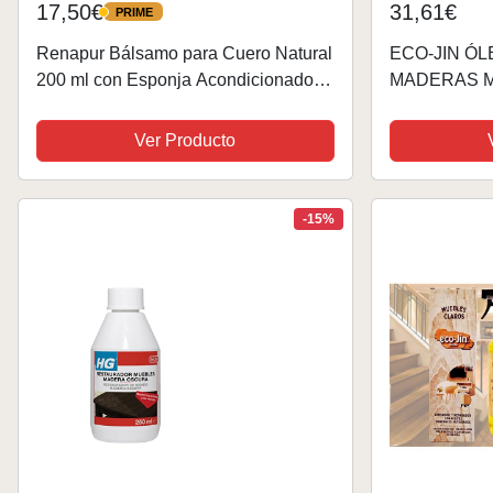
17,50€
31,61€
PRIME
PRIME
Renapur Bálsamo para Cuero Natural
ECO-JIN ÓL
200 ml con Esponja Acondicionador
MADERAS 
Restaurador y Protector para Zapatos
RESTAURA
Bolsos Muebles Sofás Asientos de
- PRODUCT
Ver Producto
Coche...
DEL QUE T
- (PACK DU
OSCURAS)
-15%