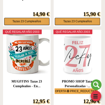
14,90 €
15,90 €
Tazas 23 Cumpleaños
Tazas 23 Cumpleaños
QUÉ REGALAR AÑO 2003
QUÉ REGALAR AÑO 2003
MUGFFINS Tazas 23
PROMO SHOP Tazas
Cumpleaños - En...
Personalizadas ·...
OFERTA 🔴 PRICE_REDUCTION
12,95 €
12,90 €