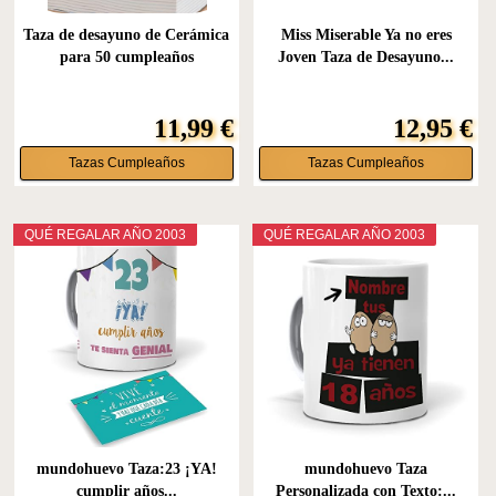
Taza de desayuno de Cerámica
Miss Miserable Ya no eres
para 50 cumpleaños
Joven Taza de Desayuno...
11,99 €
12,95 €
Tazas Cumpleaños
Tazas Cumpleaños
QUÉ REGALAR AÑO 2003
QUÉ REGALAR AÑO 2003
mundohuevo Taza:23 ¡YA!
mundohuevo Taza
cumplir años...
Personalizada con Texto:...