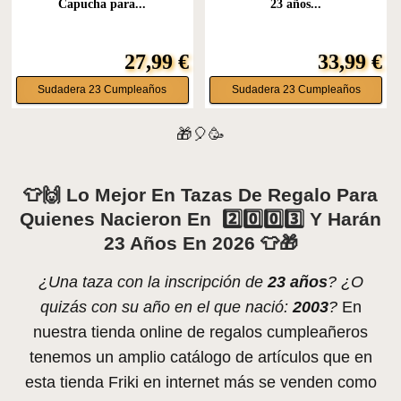
Capucha para...
23 años...
27,99 €
33,99 €
Sudadera 23 Cumpleaños
Sudadera 23 Cumpleaños
🎁🎈🥳
👕🙌 Lo Mejor En Tazas De Regalo Para
Quienes Nacieron En 2️⃣0️⃣0️⃣3️⃣ Y Harán
23 Años En 2026 👕🎁
¿Una taza con la inscripción de
23 años
? ¿O
quizás con su año en el que nació:
2003
?
En
nuestra tienda online de regalos cumpleañeros
tenemos un amplio catálogo de artículos que en
esta tienda Friki en internet más se venden como