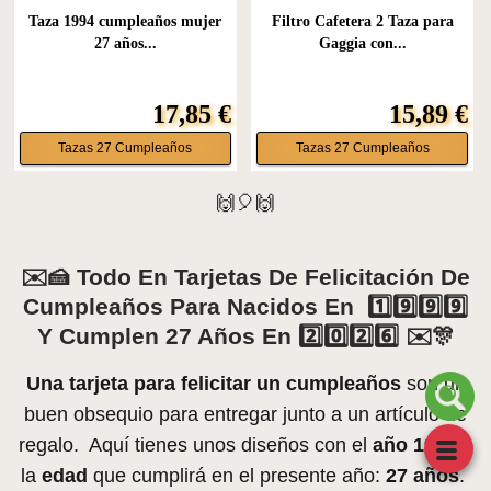
Taza 1994 cumpleaños mujer
Filtro Cafetera 2 Taza para
27 años...
Gaggia con...
17,85 €
15,89 €
Tazas 27 Cumpleaños
Tazas 27 Cumpleaños
🙌🎈🙌
✉️🍰 Todo En Tarjetas De Felicitación De
Cumpleaños Para Nacidos En 1️⃣9️⃣9️⃣9️⃣
Y Cumplen 27 Años En 2️⃣0️⃣2️⃣6️⃣ ✉️🎊
Una tarjeta para felicitar un cumpleaños
son un
buen obsequio para entregar junto a un artículo de
regalo. Aquí tienes unos diseños con el
año 1999
o
la
edad
que cumplirá en el presente año:
27 años
.