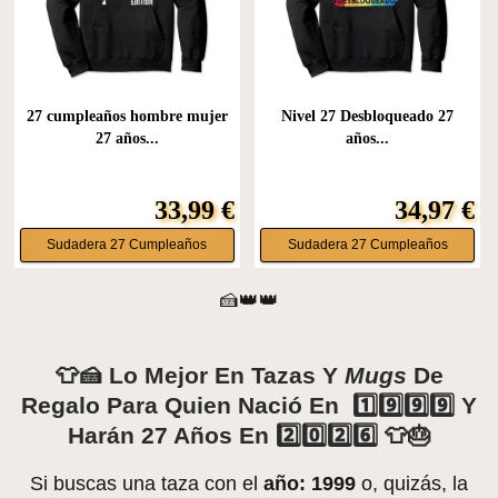
27 cumpleaños hombre mujer
Nivel 27 Desbloqueado 27
27 años...
años...
33,99 €
34,97 €
Sudadera 27 Cumpleaños
Sudadera 27 Cumpleaños
🍰👑👑
👕🍰 Lo Mejor En Tazas Y
Mugs
De
Regalo Para Quien Nació En 1️⃣9️⃣9️⃣9️⃣ Y
Harán 27 Años En 2️⃣0️⃣2️⃣6️⃣ 👕🎂
Si buscas una taza con el
año: 1999
o, quizás, la