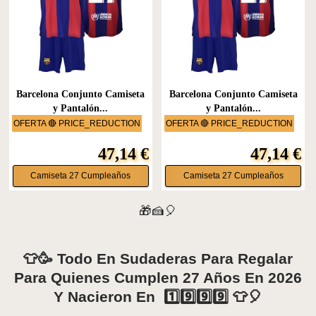
Barcelona Conjunto Camiseta
Barcelona Conjunto Camiseta
y Pantalón...
y Pantalón...
OFERTA 🔴 PRICE_REDUCTION
OFERTA 🔴 PRICE_REDUCTION
47,14 €
47,14 €
Camiseta 27 Cumpleaños
Camiseta 27 Cumpleaños
🎁🍰🎈
👕🥳 Todo En Sudaderas Para Regalar
Para Quienes Cumplen 27 Años En 2026
Y Nacieron En 1️⃣9️⃣9️⃣9️⃣ 👕🎈