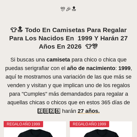
🎊🎉🔝
👕🔝 Todo En Camisetas Para Regalar
Para Los Nacidos En 1999 Y Harán 27
Años En 2026 👕🎊
Si buscas una
camiseta
para chico o chica que
puedas serigrafiar con el
año de nacimiento
:
1999
,
aquí te mostramos una variación de las que más se
venden y visitan y que implican uno de los regalos
para "Cumples" más demandados para regalar a
aquellas chicas o chicos que en estos 365 días de
2️⃣0️⃣2️⃣6️⃣ harán
27 años.
REGALO AÑO 1999
REGALO AÑO 1999