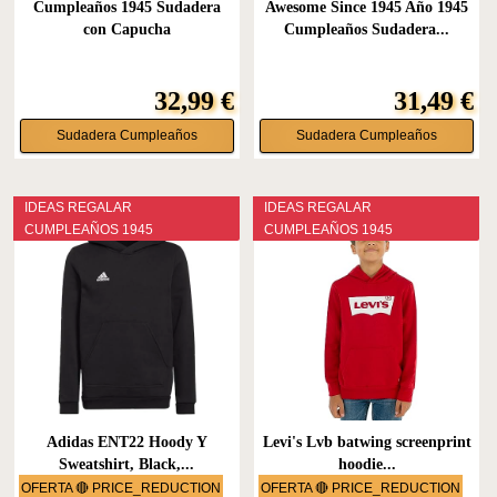
Cumpleaños 1945 Sudadera
Awesome Since 1945 Año 1945
con Capucha
Cumpleaños Sudadera...
32,99 €
31,49 €
Sudadera Cumpleaños
Sudadera Cumpleaños
IDEAS REGALAR
IDEAS REGALAR
CUMPLEAÑOS 1945
CUMPLEAÑOS 1945
Adidas ENT22 Hoody Y
Levi's Lvb batwing screenprint
Sweatshirt, Black,...
hoodie...
OFERTA 🔴 PRICE_REDUCTION
OFERTA 🔴 PRICE_REDUCTION