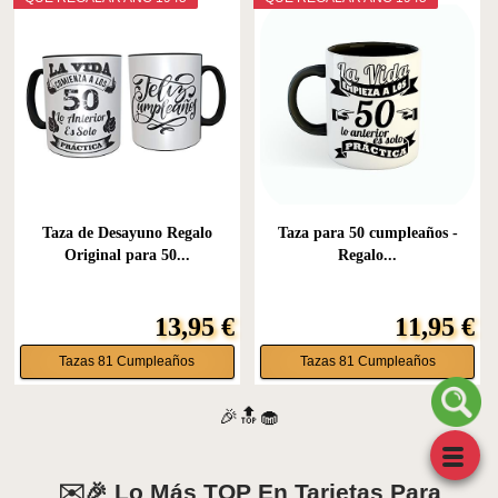
Taza de Desayuno Regalo
Taza para 50 cumpleaños -
Original para 50...
Regalo...
13,95 €
11,95 €
Tazas 81 Cumpleaños
Tazas 81 Cumpleaños
🎉🔝🧁
✉️🎉 Lo Más TOP En Tarjetas Para