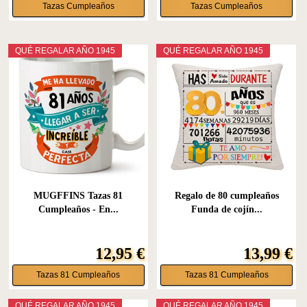
Tazas Cumpleaños
Tazas Cumpleaños
QUÉ REGALAR AÑO 1945
QUÉ REGALAR AÑO 1945
MUGFFINS Tazas 81
Regalo de 80 cumpleaños
Cumpleaños - En...
Funda de cojín...
12,95 €
13,99 €
Tazas 81 Cumpleaños
Tazas 81 Cumpleaños
QUÉ REGALAR AÑO 1945
QUÉ REGALAR AÑO 1945