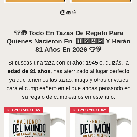
🎂🧁🍰
👕🎁 Todo En Tazas De Regalo Para
Quienes Nacieron En 1️⃣9️⃣4️⃣5️⃣ Y Harán
81 Años En 2026 👕🎊
Si buscas una taza con el
año: 1945
o, quizás, la
edad de 81 años
, has aterrizado al lugar perfecto
ya que tenemos las tazas, mugs y otros envases
para el cumpleañero en el que andas pensando en
su regalo de cumpleaños en este año.
REGALO AÑO 1945
REGALO AÑO 1945