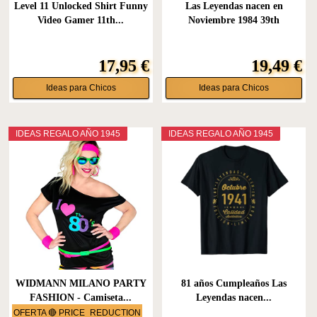
Level 11 Unlocked Shirt Funny
Las Leyendas nacen en
Video Gamer 11th...
Noviembre 1984 39th
Birthday...
17,95 €
19,49 €
Ideas para Chicos
Ideas para Chicos
IDEAS REGALO AÑO 1945
IDEAS REGALO AÑO 1945
WIDMANN MILANO PARTY
81 años Cumpleaños Las
FASHION - Camiseta...
Leyendas nacen...
OFERTA 🔴 PRICE_REDUCTION