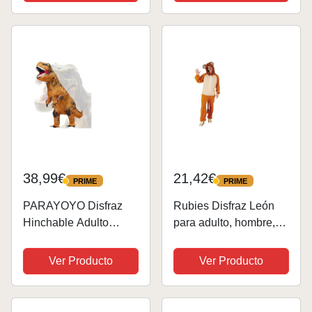
, color/modelo surtido
Carnaval,
Cumpleaños, Navidad
y Halloween 3-13 Años
38,99€
21,42€
PRIME
PRIME
PRIME
PRIME
PARAYOYO Disfraz
Rubies Disfraz León
Hinchable Adulto
para adulto, hombre,
Disfraz Dinosaurio
mujer, Jumpsuit con
Hinchable Disfraz
gorro, Talla única,
Ver Producto
Ver Producto
Dinosaurio Disfraz
Unisex, Oficial Rubies
Trex Disfraz Halloween
para Carnaval, Fiestas,
Cumpleaños y