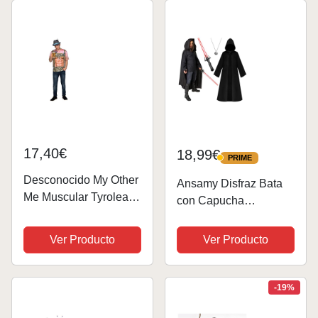
17,40€
18,99€
PRIME
PRIME
Desconocido My Other
Ansamy Disfraz Bata
Me Muscular Tyrolean
con Capucha
M
Halloween, Disfraz
para Hombre con
Ver Producto
Ver Producto
Capucha, Cosplay
Disfraces de Caballero
para Carnaval
-19%
Halloween