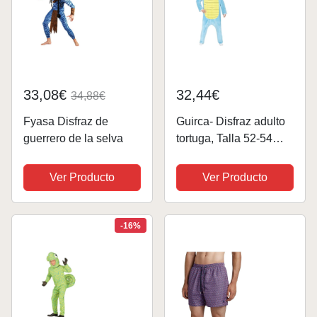
33,08€
32,44€
34,88€
Fyasa Disfraz de
Guirca- Disfraz adulto
guerrero de la selva
tortuga, Talla 52-54
(84627.0)
Ver Producto
Ver Producto
-16%