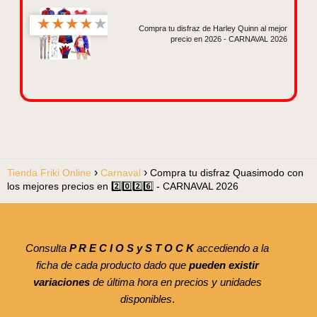
★
★
★
★
★
Compra tu disfraz de Harley Quinn al mejor
precio en 2026 - CARNAVAL 2026
Tienda Friki Online
Carnaval
Compra tu disfraz Quasimodo con
los mejores precios en 2️⃣0️⃣2️⃣6️⃣ - CARNAVAL 2026
Consulta
P R E C I O S y S T O C K
accediendo a la
ficha de cada producto dado que
pueden existir
variaciones
de última hora en precios y unidades
disponibles
.