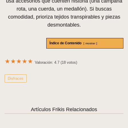
usa accesorios que cuenten historia (una campana
rota, una cuerda, un medallón). Si buscas
comodidad, prioriza tejidos transpirables y piezas
desmontables.
Índice de Contenido
mostrar
★
★
★
★
★
Valoración: 4.7 (18 votos)
Disfraces
Artículos Frikis Relacionados