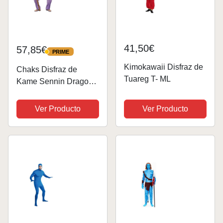
41,50€
57,85€
PRIME
PRIME
Kimokawaii Disfraz de
Chaks Disfraz de
Tuareg T- ML
Kame Sennin Dragon
Ball Hombre - XL
Ver Producto
Ver Producto