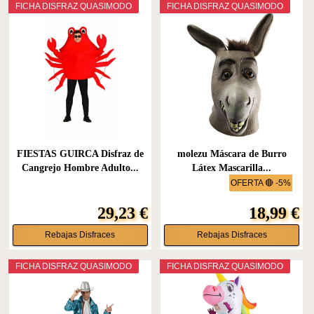
FICHA DISFRAZ QUASIMODO
FICHA DISFRAZ QUASIMODO
FIESTAS GUIRCA Disfraz de
molezu Máscara de Burro
Cangrejo Hombre Adulto...
Látex Mascarilla...
OFERTA 🔴 -5%
29,23 €
18,99 €
Rebajas Disfraces
Rebajas Disfraces
FICHA DISFRAZ QUASIMODO
FICHA DISFRAZ QUASIMODO