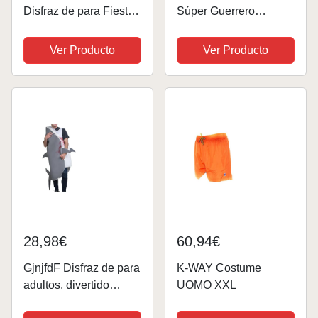
Disfraz de para Fiesta
Súper Guerrero
y Actuación Mono y
Espacial para hombre
Cómodo para
(Talla M)
Ver Producto
Ver Producto
Halloween y
Celebraciones
28,98€
60,94€
GjnjfdF Disfraz de para
K-WAY Costume
adultos, divertido
UOMO XXL
disfraz de Halloween y