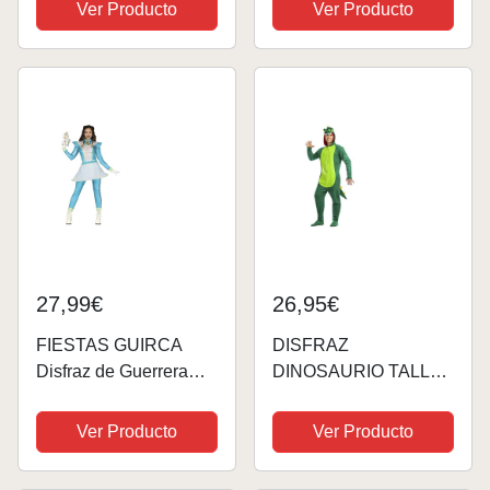
cosplay, disfraz realista
Ver Producto
Ver Producto
para fiestas escolares
27,99€
26,95€
FIESTAS GUIRCA
DISFRAZ
Disfraz de Guerrera
DINOSAURIO TALLA
Cuadrilla Galáctica
M-L
para Mujer Adulta Talla
Ver Producto
Ver Producto
M 38-40