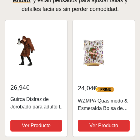
Bilbao
, y están pensados para ajustar tallas y
detalles faciales sin perder comodidad.
26,94€
24,04€
PRIME
PRIME
Guirca Disfraz de
WZMPA Quasimodo &
Jorobado para adulto L
Esmeralda Bolsa de
mano Clopin &
Phoebus Fans Gift
Ver Producto
Ver Producto
Frollo & Esmeralda
Bolsa de comestibles