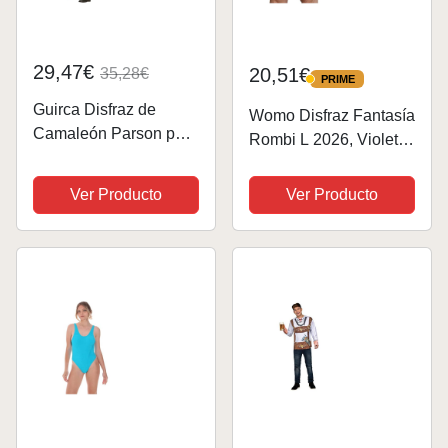
29,47€
20,51€
35,28€
PRIME
PRIME
Guirca Disfraz de
Womo Disfraz Fantasía
Camaleón Parson para
Rombi L 2026, Violeta,
Adulto L
Hombres
Ver Producto
Ver Producto