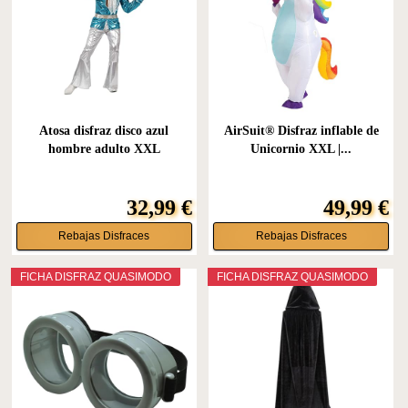
Atosa disfraz disco azul
AirSuit® Disfraz inflable de
hombre adulto XXL
Unicornio XXL |...
32,99 €
49,99 €
Rebajas Disfraces
Rebajas Disfraces
FICHA DISFRAZ QUASIMODO
FICHA DISFRAZ QUASIMODO