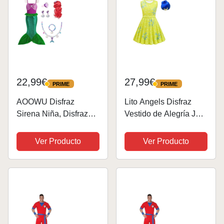
22,99€
27,99€
PRIME
PRIME
PRIME
PRIME
AOOWU Disfraz
Lito Angels Disfraz
Sirena Niña, Disfraz
Vestido de Alegría Joy
Princesa Niña de
Ropa de Carnaval
Dibujos Animados,
Fiesta con Peluca para
Ver Producto
Ver Producto
Vestido Princesa Niña
Niñas Talla 5-6 años
con Peluca Collar
Pendientes
Accesorios, Disfraz
niña Halloween...