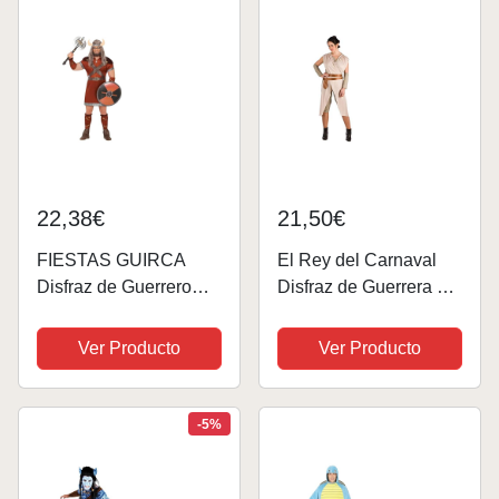
Halloween
22,38€
21,50€
FIESTAS GUIRCA
El Rey del Carnaval
Disfraz de Guerrero
Disfraz de Guerrera de
Vikingo Feroz Hombre
Las Galaxias para
- Rey Bárbaro Disfraz
Mujer
Ver Producto
Ver Producto
Histórico Hombre incl.
Tocado Cuernos Talla
M 48-50
-5%