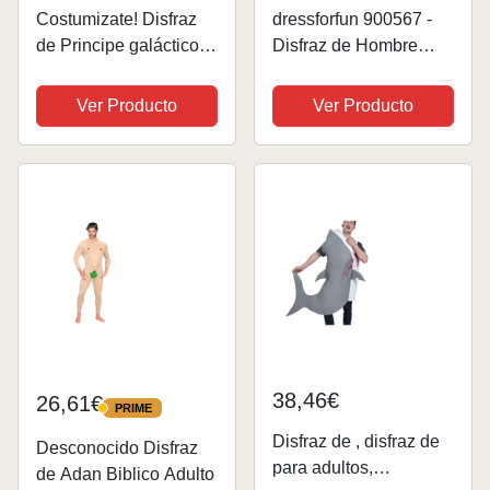
Costumizate! Disfraz
dressforfun 900567 -
de Principe galáctico
Disfraz de Hombre
talla 5-6 especial para
Festivalero, Traje de
niños fiestas de
Combinación
Ver Producto
Ver Producto
disfraces o carnaval
Discotequera, Bicolor
(S | No. 302725)
38,46€
26,61€
PRIME
PRIME
Disfraz de , disfraz de
Desconocido Disfraz
para adultos,
de Adan Biblico Adulto