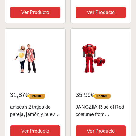
accesorios de
imaginación para jugar,
Ver Producto
Ver Producto
disfraz realista para
festivales, vacaciones
escolares
31,87€
35,99€
PRIME
PRIME
PRIME
PRIME
amscan 2 trajes de
JANGZIIA Rise of Red
pareja, jamón y huevo,
costume from
multicolor, talla
Descendant 4 Movie
media/grande (844276)
Cosplay para
Ver Producto
Ver Producto