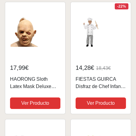
reutilizable Quasimodo
-22%
Merch, Quasimodo Tg,
Large
17,99€
14,28€
18,43€
HAORONG Sloth
FIESTAS GUIRCA
Latex Mask Deluxe
Disfraz de Chef Infantil
Goonies Disfraz de
Unisex Talla 7-9 Años
Disfraces de
Ver Producto
Ver Producto
Halloween 1980's 80's