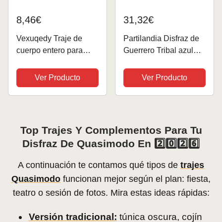
8,46€
31,32€
Vexuqedy Traje de
Partilandia Disfraz de
cuerpo entero para
Guerrero Tribal azul
hombre, cara abierta,
para hombre Talla L
cosplay, suave,
Ver Producto
Ver Producto
elástico, mono de una
pieza, disfraz de
Halloween, Navidad,
disfraz, carnaval,...
Top Trajes Y Complementos Para Tu
Disfraz De Quasimodo En 2️⃣0️⃣2️⃣6️⃣
A continuación te contamos qué tipos de
trajes
Quasimodo
funcionan mejor según el plan: fiesta,
teatro o sesión de fotos. Mira estas ideas rápidas:
Versión tradicional:
túnica oscura, cojín