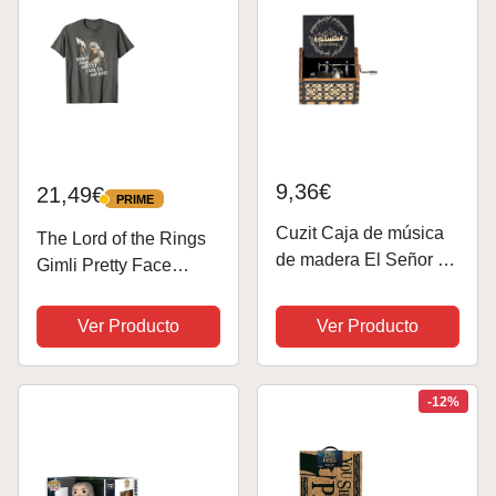
9,36€
21,49€
PRIME
PRIME
Cuzit Caja de música
The Lord of the Rings
de madera El Señor de
Gimli Pretty Face
los Anillos grabada,
Camiseta
juguete musical
Ver Producto
Ver Producto
novedoso, regalo para
cumpleaños, día de
San Valentín, Navidad,
-12%
Acción de...