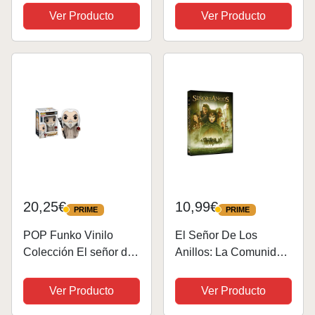
Señor de los Anillos
Ver Producto
Ver Producto
13x18 cm - Bloc de
notas | Libreta hojas
blancas - Cuaderno de
notas -...
20,25€
10,99€
PRIME
PRIME
PRIME
PRIME
POP Funko Vinilo
El Señor De Los
Colección El señor de
Anillos: La Comunidad
los Anillos - Figura
Del Anillo (Edición
Saruman (13555)
Cinematográfica)
Ver Producto
Ver Producto
[DVD]