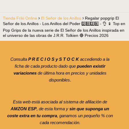
Tienda Friki Online
El Señor de los Anillos
Regalar popgrip El
Señor de los Anillos - Los Anillos del Poder 2️⃣0️⃣2️⃣6️⃣ - 👌 📱 Top en
Pop Grips de la nueva serie de El Señor de los Anillos inspirada en
el universo de las obras de J.R.R. Tolkien 🔴 Precios 2026
Consulta
P R E C I O S y S T O C K
accediendo a la
ficha de cada producto dado que
pueden existir
variaciones
de última hora en precios y unidades
disponibles
.
Esta web está asociada al sistema de afiliación de
AMZON ESP
, de esta forma y
sin que suponga un
coste extra en tu compra
, ganamos un pequeño % con
cada recomendación.