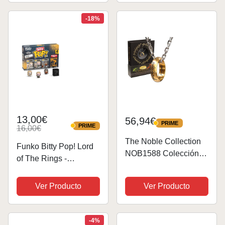
fantástica opción para
los fanáticos de la...
-18%
13,00€
56,94€
PRIME
PRIME
PRIME
16,00€
PRIME
The Noble Collection
Funko Bitty Pop! Lord
NOB1588 Colección
of The Rings -
The Lord Colgante
Galadriel 4PK​ Y una
Anillo Único, Multicolor
Minifigura Misteriosa
Ver Producto
Ver Producto
Sorpresa - 0.9 Inch (2.2
Cm) - el Señor de los
Anillos Coleccionable-
-4%