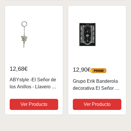
12,68€
12,90€
PRIME
PRIME
ABYstyle -El Señor de
Grupo Erik Banderola
los Anillos - Llavero 3D
decorativa El Señor de
- Evenstar
los Anillos - Póster tela
- Póster para enrollar -
Ver Producto
Ver Producto
Póster El Señor de los
anillos │ Cuadro
enrollable de tela -...