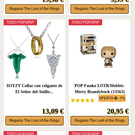
Regalos The Lord of the Rings
Regalos The Lord of the Rings
TODO POPGRIP
TODO POPGRIP
HJYZY Collar con colgante de
POP Funko LOTR/Hobbit:
El Señor del Anillo...
Merry Brandybuck (13563)
OFERTA 🔴 -7%
13,09 €
20,95 €
Regalos The Lord of the Rings
Regalos The Lord of the Rings
TODO POPGRIP
TODO POPGRIP