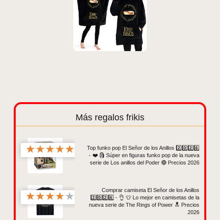
Más regalos frikis
★
★
★
★
★
Top funko pop El Señor de los Anillos 2️⃣0️⃣2️⃣6️⃣
- ❤️ 🗿 Súper en figuras funko pop de la nueva
serie de Los anillos del Poder 🔴 Precios 2026
Comprar camiseta El Señor de los Anillos
★
★
★
★
★
2️⃣0️⃣2️⃣6️⃣ - 👌 👕 Lo mejor en camisetas de la
nueva serie de The Rings of Power 🔝 Precios
2026