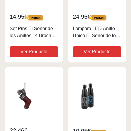
14,95€
24,95€
PRIME
PRIME
PRIME
PRIME
Set Pins El Señor de
Lampara LED Anillo
los Anillos - 4 Broches
Único El Señor de los
El Señor de los anillos:
Anillos ESDLA
Anillo, Corona Gondor,
Cambia Color USB
Ver Producto
Ver Producto
escudo Pony Pisador y
Luz nocturna y
Hoja de Lorien | El
decoración
Señor de los Anillos...
22,46€