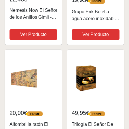
19,95€
PRIME
PRIME
Nemesis Now El Señor
Grupo Erik Botella
de los Anillos Gimli -
agua acero inoxidable
Adorno Colgante de
El Señor de los anillos,
calcetín de 8,7 cm,
Cambia de Color -
Ver Producto
Ver Producto
Resina, con Licencia
Botella temocolora
Oficial del Señor de los
para frio 750ml, Botella
Anillos, Fundido en la
agua niños - Ideal
Mejor...
como...
20,00€
49,95€
PRIME
PRIME
PRIME
PRIME
Alfombrilla ratón El
Trilogía El Señor De