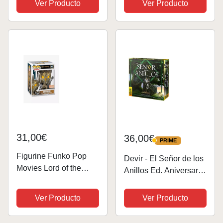
Ver Producto
Ver Producto
31,00€
36,00€
PRIME
PRIME
Figurine Funko Pop
Devir - El Señor de los
Movies Lord of the
Anillos Ed. Aniversario
Rings Sauron
21, Juego de Mesa,
Juego de Mesa
Ver Producto
Ver Producto
cooperativo, Juego de
Mesa con Amigos,