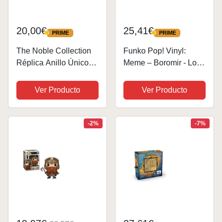
20,00€
25,41€
PRIME
PRIME
PRIME
PRIME
The Noble Collection
Funko Pop! Vinyl:
Réplica Anillo Único
Meme – Boromir​ - Lord
Caja Negra
of The Rings - el Señor
de los Anillos - Figura
Ver Producto
Ver Producto
de Vinilo
Coleccionable - Idea
de Regalo- Mercancia
-2%
-7%
Oficial -...