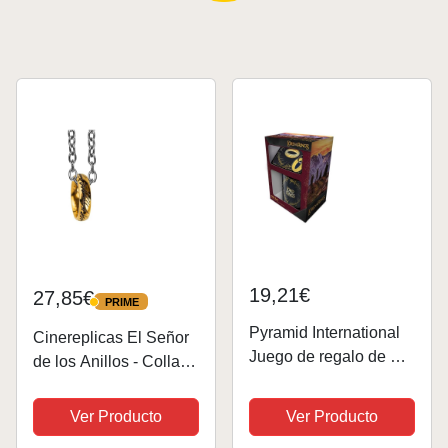
19,21€
27,85€
PRIME
PRIME
Pyramid International
Cinereplicas El Señor
Juego de regalo de El
de los Anillos - Collar
Señor de los Anillos,
Anillo Único - 60cm -
incluye taza de 312 ml,
Licencia Oficial
Ver Producto
Ver Producto
posavasos y llavero,