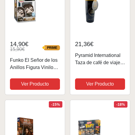
14,90€
21,36€
PRIME
15,90€
PRIME
Pyramid International
Funko El Señor de los
Taza de café de viaje
Anillos Figura Vinilo
de El Señor de los
Smeagol no. 1295
Anillos (el diseño del
Unisex Pop! Standard
Ver Producto
Ver Producto
anillo) taza de café de
PVC
viaje aislada de metal
de 16 onzas, regalo
-15%
-18%
del...