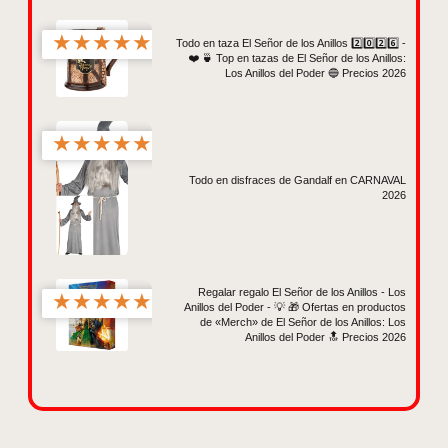
★
★
★
★
★
Todo en taza El Señor de los Anillos 2️⃣0️⃣2️⃣6️⃣ -
❤️ 🍵 Top en tazas de El Señor de los Anillos:
Los Anillos del Poder 🔵 Precios 2026
★
★
★
★
★
Todo en disfraces de Gandalf en CARNAVAL
2026
Regalar regalo El Señor de los Anillos - Los
★
★
★
★
★
Anillos del Poder - 💡 🎁 Ofertas en productos
de «Merch» de El Señor de los Anillos: Los
Anillos del Poder 🔝 Precios 2026