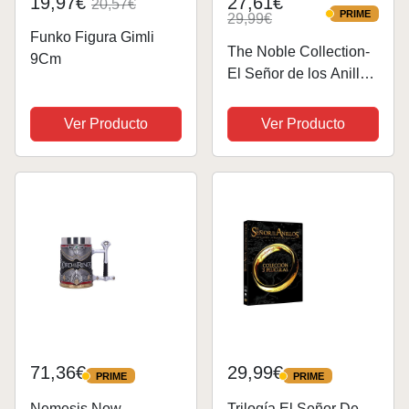
19,97€
27,61€
20,57€
PRIME
29,99€
PRIME
Funko Figura Gimli
The Noble Collection-
9Cm
El Señor de los Anillos
Mapa de la Tierra
Media Rompecabezas
Ver Producto
Ver Producto
(NN9472)
71,36€
29,99€
PRIME
PRIME
PRIME
PRIME
Nemesis Now
Trilogía El Señor De