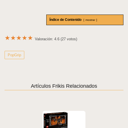
Índice de Contenido
mostrar
★
★
★
★
★
Valoración: 4.6 (27 votos)
PopGrip
Artículos Frikis Relacionados