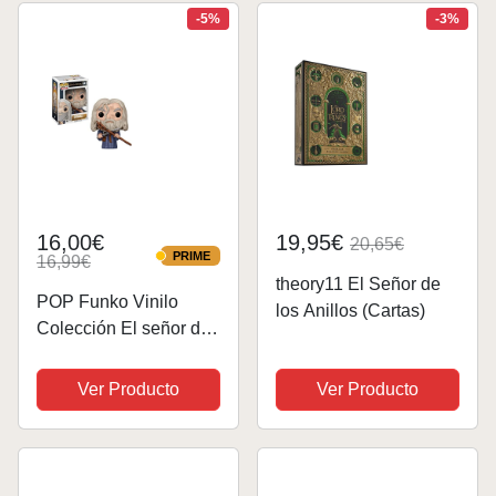
Juego de Mesa 12
-5%
-3%
años (BGANISP)
16,00€
19,95€
20,65€
PRIME
16,99€
PRIME
theory11 El Señor de
POP Funko Vinilo
los Anillos (Cartas)
Colección El señor de
los Anillos - Figura
Gandalf (13550)
Ver Producto
Ver Producto