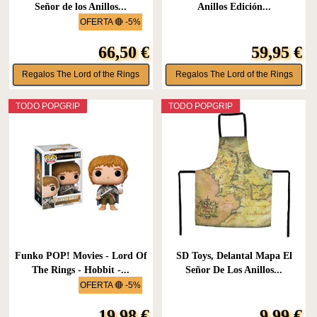
Señor de los Anillos...
Anillos Edición...
OFERTA 🔴 -5%
66,50 €
59,95 €
Regalos The Lord of the Rings
Regalos The Lord of the Rings
TODO POPGRIP
TODO POPGRIP
Funko POP! Movies - Lord Of
SD Toys, Delantal Mapa El
The Rings - Hobbit -...
Señor De Los Anillos...
OFERTA 🔴 -5%
19,98 €
9,99 €