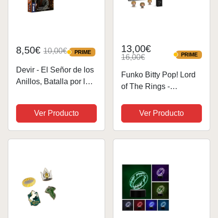
13,00€
8,50€
10,00€
PRIME
PRIME
PRIME
16,00€
PRIME
Devir - El Señor de los
Funko Bitty Pop! Lord
Anillos, Batalla por la
of The Rings -
Tierra Media, Devir
Samwise 4PK​ Y una
Pocket, Juego de
Minifigura Misteriosa
Ver Producto
Ver Producto
Cartas, Juego
Sorpresa - 0.9 Inch (2.2
Entretenido con
Cm) - el Señor de los
Amigos (BGBATUSP)
Anillos Coleccionable-
Repisa...