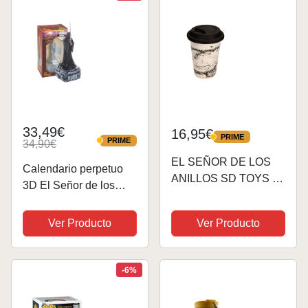
Repisa...
33,49€
16,95€
PRIME
PRIME
PRIME
34,90€
PRIME
EL SEÑOR DE LOS
Calendario perpetuo
ANILLOS SD TOYS -
3D El Señor de los
Vaso Reutilizable,
anillos - El Señor de
Vaso Café en
los Anillos Figuras,
Ver Producto
Ver Producto
Cerámica, 370 ml
Decoración habitación,
Calendario sobremesa
de figura Nazgûl,
-6%
licencia oficial