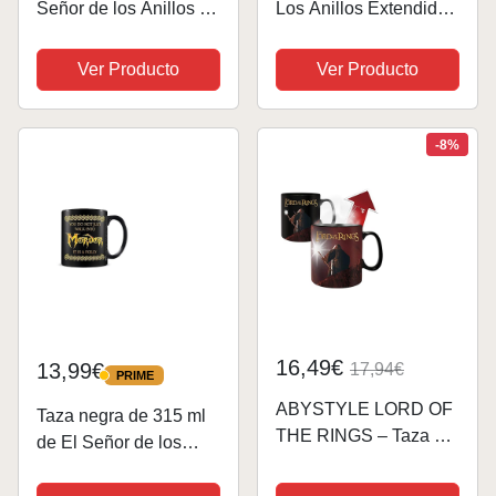
Señor de los Anillos -
Los Anillos Extendida
Alfombrilla Gaming -
[DVD]
Mousepad XL - El
Ver Producto
Ver Producto
Señor de los Anillos
Merchandising/Alfombr
illa XXL - Alfombrilla
-8%
Escritorio...
16,49€
13,99€
17,94€
PRIME
PRIME
ABYSTYLE LORD OF
Taza negra de 315 ml
THE RINGS – Taza de
de El Señor de los
calor – 460 ml – No
Anillos (Walk Into
pasarás
Mordor)