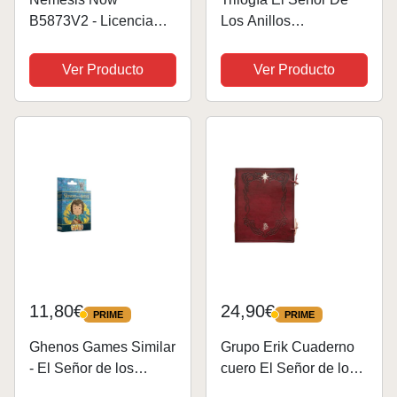
B5873V2 - Licencia
Los Anillos
oficial de Lord of The
Cinematográfica [DVD]
Rings Aragorn
Ver Producto
Ver Producto
Tankard, plata, 15,5 cm
11,80€
24,90€
PRIME
PRIME
PRIME
PRIME
Ghenos Games Similar
Grupo Erik Cuaderno
- El Señor de los
cuero El Señor de los
Anillos
Anillos - Cuaderno El