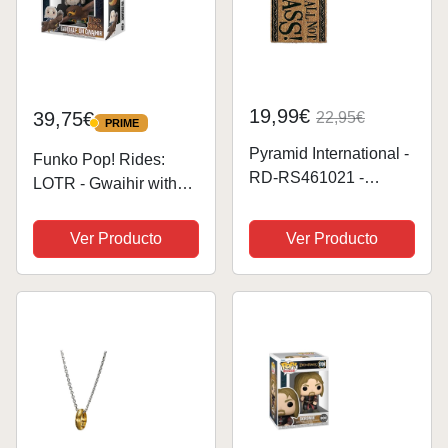
19,99€
39,75€
22,95€
PRIME
PRIME
Pyramid International -
Funko Pop! Rides:
RD-RS461021 -
LOTR - Gwaihir with
Felpudo You Shall Not
Gandalf - Lord of The
Pass! De El Señor De
Rings - el Señor de los
Ver Producto
Ver Producto
Los Anillos
Anillos - Figura de
Vinilo Coleccionable -
Idea de Regalo-
Mercancia...