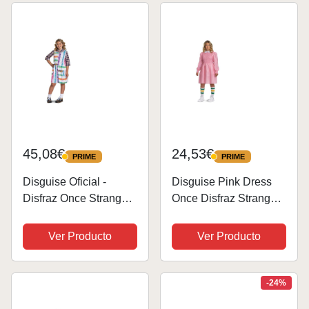
45,08€
24,53€
PRIME
PRIME
PRIME
PRIME
Disguise Oficial -
Disguise Pink Dress
Disfraz Once Stranger
Once Disfraz Stranger
Things Niña, Disfraz
Things Eleven Rosa
Eleven Stranger
Classic Talla 10-12
Ver Producto
Ver Producto
Things Niña, Disfraz
Años, sólido, Color
Stranger Things
Vestido Tween (EU),
Eleven Niña, Disfraces
44-47 (Jakks Pacific 1)
-24%
Stranger Things,...