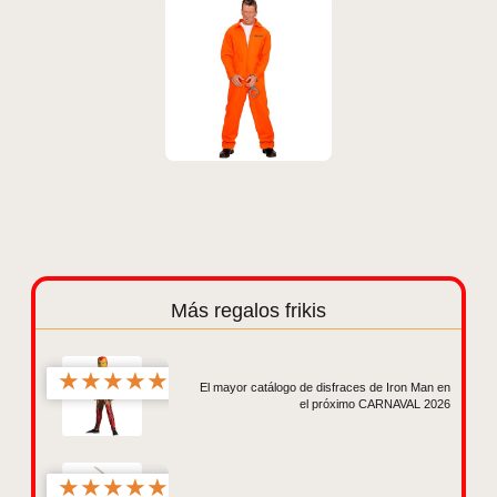
Más regalos frikis
★
★
★
★
★
El mayor catálogo de disfraces de Iron Man en
el próximo CARNAVAL 2026
★
★
★
★
★