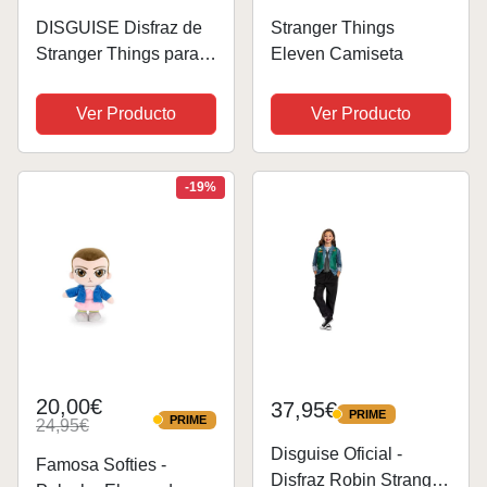
DISGUISE Disfraz de
Stranger Things
Stranger Things para
Eleven Camiseta
adulto 1, como se
muestra, talla grande
Ver Producto
Ver Producto
para mujer (12-14)
-19%
20,00€
37,95€
PRIME
PRIME
PRIME
24,95€
PRIME
Disguise Oficial -
Famosa Softies -
Disfraz Robin Stranger