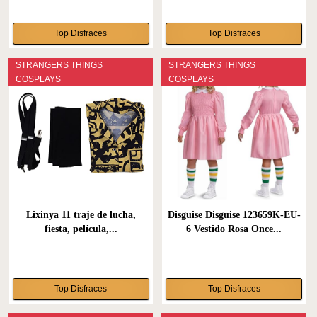
Top Disfraces
Top Disfraces
STRANGERS THINGS
STRANGERS THINGS
COSPLAYS
COSPLAYS
Lixinya 11 traje de lucha,
Disguise Disguise 123659K-EU-
fiesta, película,...
6 Vestido Rosa Once...
Top Disfraces
Top Disfraces