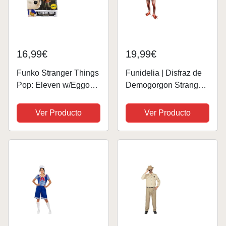
16,99€
19,99€
Funko Stranger Things
Funidelia | Disfraz de
Pop: Eleven w/Eggos
Demogorgon Stranger
(Variante)
Things - Oficial Netflix
para hombre Disfraz
Ver Producto
Ver Producto
para adultos y
divertidos accesorios
para Fiestas, Carnaval
y...