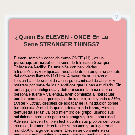
¿Quién Es ELEVEN - ONCE En La
Serie STRANGER THINGS?
Eleven
, también conocida como ONCE (11) , es un
personaje principal
en la serie de televisión
Stranger
Things de Netflix
. Es una niña con habilidades
telequinéticas y psíquicas, resultado de un programa secreto
del gobierno llamado MKUltra. A pesar de su juventud,
Eleven ha sido sometida a una gran cantidad de abusos y
maltrato por parte de los científicos que la han estudiado. Sin
embargo, su inteligencia y determinación la hacen ser un
personaje fuerte y valiente.Eleven comienza a interactuar
con los personajes principales de la serie, incluyendo a
Mike,
Dustin y Lucas
, después de escapar de la institución donde
fue retenida. A medida que se desarrolla la trama, Eleven
demuestra ser un valioso miembro del grupo, usando sus
habilidades para proteger a sus amigos y a su comunidad.
Además, Eleven también lucha contra sus propios demonios
internos, tratando de entender su pasado y su lugar en el
mundo.A lo largo de la serie, Eleven se convierte en un
personaje emblemático y querido por los fanáticos, y su