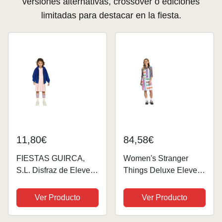
versiones alternativas, crossover o ediciones
limitadas para destacar en la fiesta.
11,80€
84,58€
FIESTAS GUIRCA,
Women's Stranger
S.L. Disfraz de Eleven
Things Deluxe Eleven
de Stranger Things
S4 Look Fancy Dress
para niña S1-(5/6
Costume Large
Ver Producto
Ver Producto
años)