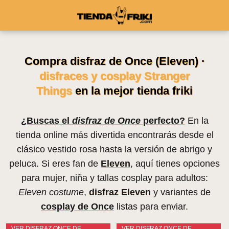
Compra disfraz de Once (Eleven) ·
disfraces y cosplay Stranger
Things
en la mejor tienda friki
¿Buscas el
disfraz de Once
perfecto?
En la
tienda online más divertida encontrarás desde el
clásico vestido rosa hasta la versión de abrigo y
peluca. Si eres fan de
Eleven
, aquí tienes opciones
para mujer, niña y tallas cosplay para adultos:
Eleven costume
,
disfraz Eleven
y variantes de
cosplay de Once
listas para enviar.
VER DISFRAZ ONCE DE
VER DISFRAZ ONCE DE