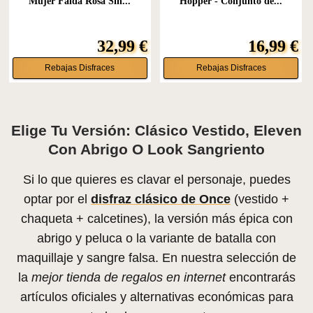
Mujer Falda Rosa Sin...
Hopper - Conjunto de...
32,99 €
16,99 €
Rebajas Disfraces
Rebajas Disfraces
Elige Tu Versión: Clásico Vestido, Eleven
Con Abrigo O Look Sangriento
Si lo que quieres es clavar el personaje, puedes
optar por el
disfraz clásico de Once
(vestido +
chaqueta + calcetines), la versión más épica con
abrigo y peluca o la variante de batalla con
maquillaje y sangre falsa. En nuestra selección de
la
mejor tienda de regalos en internet
encontrarás
artículos oficiales y alternativas económicas para