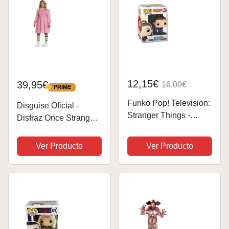
12,15€
39,95€
16,00€
PRIME
PRIME
Funko Pop! Television:
Disguise Oficial -
Stranger Things -
Disfraz Once Stranger
Eleven - Once - Figura
Things Niña Clásico,
de Vinilo
Disfraz Eleven
Ver Producto
Ver Producto
Coleccionable - Idea
Stranger Things Niña,
de Regalo- Mercancia
Vestido Once Stranger
Oficial - Juguetes para
Things Niña, Disfraz
Niños y Adultos -...
Halloween Niña...