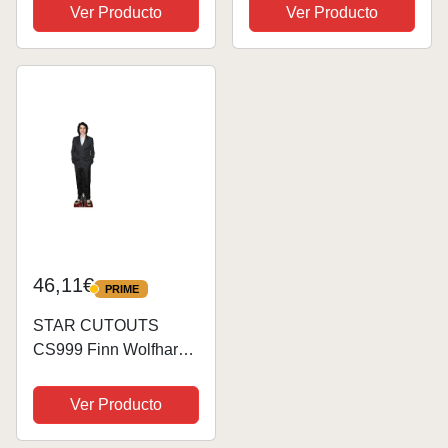
(con el traje del
Ver Producto
Ver Producto
de Miedo, Stephen
depósito , edición
King, Terror - Color:
especial) #1248
Azul - Licencia: 100%
Oficial
46,11€
PRIME
PRIME
STAR CUTOUTS
CS999 Finn Wolfhard -
Recorte de cartón de
tamaño Real con Mini
Ver Producto
Recorte, Traje Negro