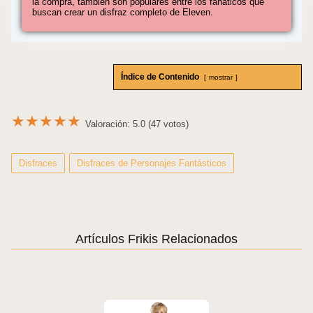
la compra, también son populares entre los fanáticos que
buscan crear un disfraz completo de Eleven.
Índice de Contenido
mostrar
★
★
★
★
★
Valoración: 5.0 (47 votos)
Disfraces
Disfraces de Personajes Fantásticos
Artículos Frikis Relacionados