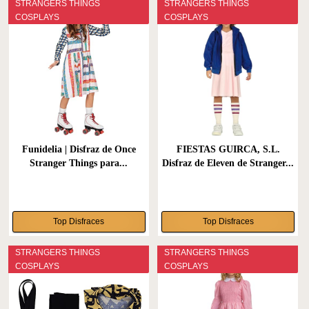
STRANGERS THINGS
STRANGERS THINGS
COSPLAYS
COSPLAYS
Funidelia | Disfraz de Once
FIESTAS GUIRCA, S.L.
Stranger Things para...
Disfraz de Eleven de Stranger...
Top Disfraces
Top Disfraces
STRANGERS THINGS
STRANGERS THINGS
COSPLAYS
COSPLAYS