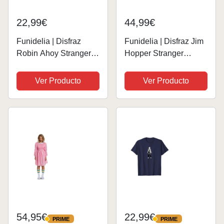
22,99€
44,99€
Funidelia | Disfraz
Funidelia | Disfraz Jim
Robin Ahoy Stranger
Hopper Stranger
Things para mujer
Things para hombre
Netflix, Once (Eleven) -
Netflix, Once (Eleven),
Ver Producto
Ver Producto
Disfraz para adultos y
Dustin - Disfraz para
divertidos accesorios
adultos y divertidos
para Fiestas, Carnaval
accesorios para
y...
Fiestas,...
54,95€
22,99€
PRIME
PRIME
PRIME
PRIME