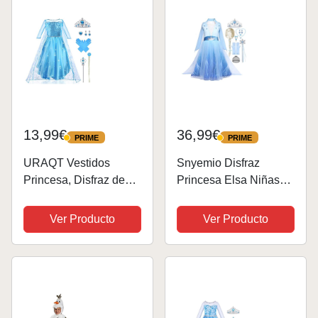
Brillantes, Disfraz Niña
para Halloween...
13,99€
36,99€
PRIME
PRIME
PRIME
PRIME
URAQT Vestidos
Snyemio Disfraz
Princesa, Disfraz de
Princesa Elsa Niñas
Princesa Niña con
Vestido Reina de las
Accesorios, Traje
Nieves con Peluca
Ver Producto
Ver Producto
Princesas Niñas con
Accesorios para
Capa de Copos de
Carnaval Cumpleaños
Nieve Brillantes,
Halloween Navidad, 6-
Disfraz de Halloween
7 Años
para Niña...