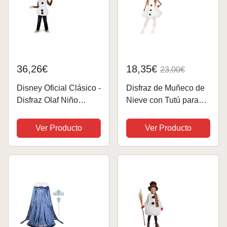
36,26€
18,35€
23,00€
Disney Oficial Clásico -
Disfraz de Muñeco de
Disfraz Olaf Niño
Nieve con Tutú para
Clásico Oficial, Disfraz
niña
Frozen Niño, Disfraz
Ver Producto
Ver Producto
Olaf Niña, Disfraz
Muñeco de Nieve
Niño, Carnaval Niño
Navidad Talla S