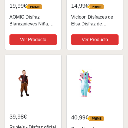
19,99€
14,99€
PRIME
PRIME
PRIME
PRIME
AOMIG Disfraz
Vicloon Disfraces de
Blancanieves Niña,
Elsa,Disfraz de
Disfraz Princesa Niña
Princesa Niña con
con Varita Mágica,
Accesorios,Disfraz de
Ver Producto
Ver Producto
Corona y Capa Roja,
Princesa Elsa para
Vestidos Princesa Niña
Niña,Disfraz Elsa con
de Dibujos Animado,
Corona y Varita
Disfraz Niña...
Magica,Niñas Disfraz
de...
39,98€
40,99€
PRIME
PRIME
Rubie's - Disfraz oficial