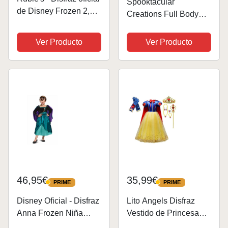
Spooktacular
de Disney Frozen 2,
Creations Full Body
Kristoff Deluxe para
Unicorn Inflable Disfraz
niños, tamaño grande,
Adult (azul)
Ver Producto
Ver Producto
edad de 7 a 8 años
46,95€
35,99€
PRIME
PRIME
PRIME
PRIME
Disney Oficial - Disfraz
Lito Angels Disfraz
Anna Frozen Niña
Vestido de Princesa
Reina De Arendelle,
Blancanieves con