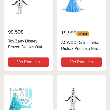
99,59€
19,99€
PRIME
PRIME
Toy Zany Disney
ACWOO Disfraz niña,
Frozen Deluxe Olaf
Disfraz Princesa Niña
Traje | 4-6
de Dibujos Animados,
Vestido Princesa Niña
Ver Producto
Ver Producto
con Accesorios de
Corona y Varita,
Disfraz niña Halloween
Cosplay...