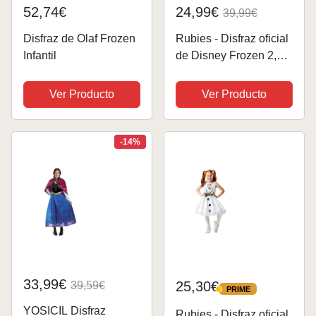
52,74€
24,99€
39,99€
Disfraz de Olaf Frozen
Rubies - Disfraz oficial
Infantil
de Disney Frozen 2,
Olaf Air Motion Moving,
disfraz infantil, talla
Ver Producto
Ver Producto
mediana de 5 a 6 años
-14%
33,99€
25,30€
39,59€
PRIME
PRIME
YOSICIL Disfraz
Rubies - Disfraz oficial