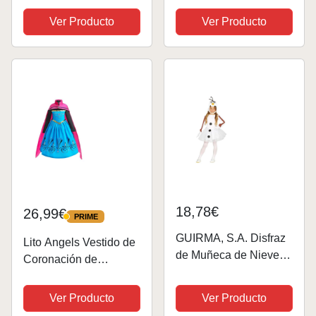
con Varita Corona
Capa Vestido Largo
Ver Producto
Ver Producto
Accesorios,
Traje de Fiesta
Cumpleaños Fiesta
Costume Princesa
Carnaval Cosplay
Disfraz Ceremonia de
Halloween Traje, Talla
Fiesta Halloween...
4-5...
18,78€
26,99€
PRIME
PRIME
GUIRMA, S.A. Disfraz
Lito Angels Vestido de
de Muñeca de Nieve
Coronación de
Tutú para niña
Princesa Elsa para
Niñas Pequeños
Ver Producto
Ver Producto
Disfraz de Reino del