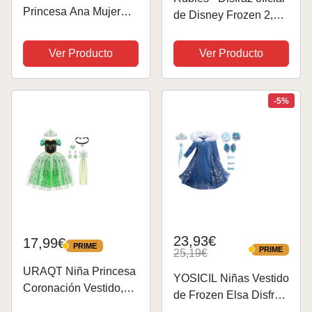
Princesa Ana Mujer
de Disney Frozen 2,
Vestido Frozen Ana
Olaf Air Motion Moving,
con Rosa Capa
disfraz para niños, talla
Ver Producto
Ver Producto
Holloween Cosplay
grande de 7 a 8 años
Carnaval Naidad
Fiesta Cumpleaños,
-5%
BordadoAzul M
23,93€
17,99€
PRIME
PRIME
PRIME
25,19€
PRIME
URAQT Niña Princesa
YOSICIL Niñas Vestido
Coronación Vestido,
de Frozen Elsa Disfraz
Disfraz de Elsa Anna
de Princesa Elsa con