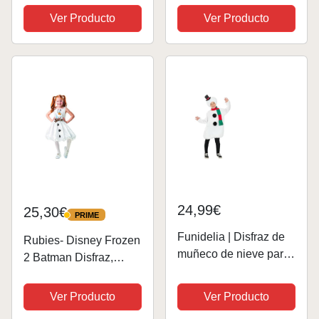
Disfraz Ana Frozen
Capa y Accesorios
Ver Producto
Ver Producto
Niña, Disfraz Frozen
para Niñas Talla 5-6
Anna Niña, Vestido
años, Estilo C
Anna Frozen Niña,
Disfraz Carnaval...
24,99€
25,30€
PRIME
PRIME
Funidelia | Disfraz de
Rubies- Disney Frozen
muñeco de nieve para
2 Batman Disfraz,
niño y niña Navidad,
dibujos animados,
Snowman, Belén de
Multicolor, 9-10
Ver Producto
Ver Producto
Navidad - Disfraz para
(Rubie's 300287