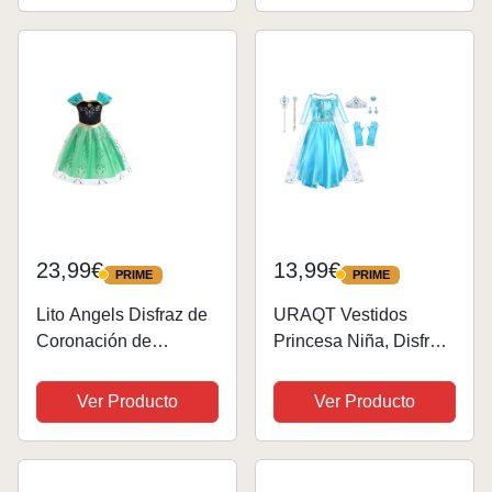
Hielo con Capa, Talla
5-6 años
23,99€
13,99€
PRIME
PRIME
PRIME
PRIME
Lito Angels Disfraz de
URAQT Vestidos
Coronación de
Princesa Niña, Disfraz
Princesa Anna para
Princesa con
Niñas, Vestido de
Accesorios de
Ver Producto
Ver Producto
Reino del Hielo, Talla
Cosplay, Vestido
4-5 años, Verde
Princesa con Capa de
Copos de Nieve