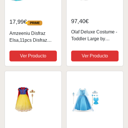
97,40€
17,99€
PRIME
PRIME
Olaf Deluxe Costume -
Amzeeniu Disfraz
Toddler Large by
Elsa,11pcs Disfraz
Disney
Princesa Niña Disfraz
de Princesa Vestido
Ver Producto
Ver Producto
Princesa Niña con
Accesorios de
Cosplay,Corona,Varita
Disfraces Niña para...