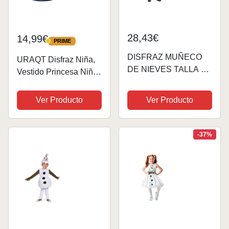
28,43€
14,99€
PRIME
PRIME
DISFRAZ MUÑECO
URAQT Disfraz Niña,
DE NIEVES TALLA 3-
Vestido Princesa Niña
4
con Corona y Varita
Magica, Disfraz
Ver Producto
Ver Producto
Princesa Niña de
Dibujos Animados
Nieve, Disfraz Niña
-37%
Halloween Cosplay...